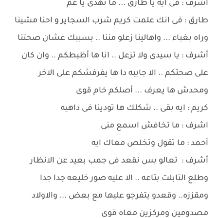
أشرف : فى ايه يا طارق ... ما تهدى يا عم
طارق : فى انك علمت كريم شرب السجاير و احنا مشينا
وراه بغباء ... واهالينا زعلو مننا .. بسببك عشان صحتنا
أشرف : يا سيدى ولا تزعل .. انا ها أظبطكم .. وان كان
على صحتكم .. الا جايبه دا ها يفرفشكم على الاخر
ومحدش ها يعرف ... أصلكم خام قوى
كريم : ايه بقى .. شكلك ها تودينا فى داهيه
اشرف : ما تخافش اسمع منى
أحمد : ما تقول وتخلص معاك ايه
أشرف : تعالو بس نقعد فى جمب بعيد عن الانظار
وطلع التابلت بتاعه .. الا عليه صور خليعه جدا جدا
ومقززه.. وقعدو يتفرجو عليها مع بعض ... والاولاد
مصدومين ومركزين معاه قوى