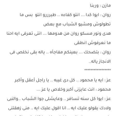
مازن : وربنا
روان : ايوا كدا ... انتو كفاءه .. طيرررو انتو بس ما
تطولوش ومشيو الشباب مع بعض
هدى ونور مسكو روان من هدومها ... انتى تعرفى ايه احنا
ما نعرفوش انطقى
روان : بتضحك ... بعينكم مفاجأه .. ياله بقى نخلص فى
الانجاز ياله..
*****************
عز : ايه يا محمود .. كل دى غيبه .. يا راجل أعقل وأكبر
محمود : انت عايزنى أكبر وخلاص يا عز ...
عز : ايوا كل سنه تسافر .. وعايشلى جوا الشباب ..والنبى
ولادك يقولو عليك ايه .. انا اقول عليك ايه .. منى زهقتنى