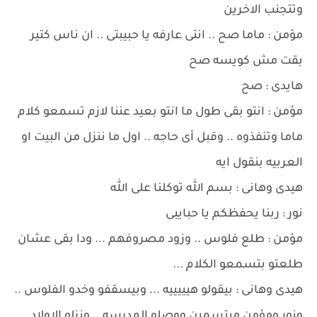
وتتجنب الاخرين
مؤمن : ماما صح .. انتى عارفه يا حبيبتى .. ان ناس كتير
بقت مش كويسه صح
هايدى : صح
مؤمن : انتو بقى طول ما انتو بعيد عننا لازم تسمعو كلام
ماما وتنفذوه .. وقبل أى حاجه .. اول ما ننزل من البيت او
العربيه بنقول ايه
هيدى وهانى : بسم الله توكلنا على الله
نور : ربنا يحفظكم يا حبايبى
مؤمن : طلع فلوس .. وزود مصروفهم ... ودا بقى عشان
طلعتو بتسمعو الكلام ...
هيدى وهانى : بيقولو هيييييه ... وبيسقفو وخدو الفلوس ..
ونور ومؤمن مبتسمين ووصلو المدرسه .. ونزلو الاولاد