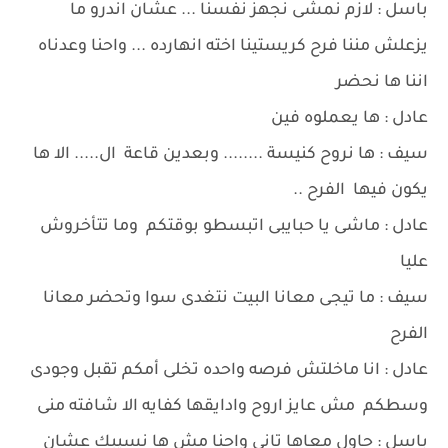
باسل : لازم نمشى نجهز نفسنا ... عشان اندرو ما
يزعلش مننا فرح كريستينا اخته انهارده ... واحنا وعدناه
اننا ها نحضر
عادل : ها يعملوه فين
سيف : ها نروح كنيسة ........ وبعدين قاعة ال..... الا ها
يكون فيها الفرح ..
عادل : ماشى يا حبايبى اتبسطو بوقتكم وما تتأخروش
عليا
سيف : ما تيجى معانا البيت نتغدى سوا وتحضر معانا
الفرح
عادل : انا ماخلتش فرصه واحده تخلى أمكم تقبل وجودى
وسطكم مش عايز اروح وادايقها كفايه الا شافته منى
باسل : حاول معاها تانى واحنا مش ها نسيبك عشان