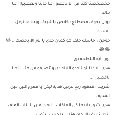
مخصخصنا كلنا فى الا نخصو احنا مالنا وبعصبيه احنا
مالنا
روان بخوف مصطنع : خلاص ياشريف وربنا ما تزعل
نفسك
مؤمن : ماسك ملف هو كمان خدى يا نور الا يخصك .. 😂
😂😂
نور : ايه البلطجه دى ..
هدى : لا دا انتو تاخدو الليله دى وتنصرفو من هنا .. احنا
ناقصين ...
شريف : هدهود ربع مرتبى هديه ليكى يا قمر والنبى قبل
الهديه ..
هدى بتدور بايدها فى الملفات : ايه دا فين يا بنات الملف
بتاع شريف الا كان هنا ... يا حبيبى بيتعب