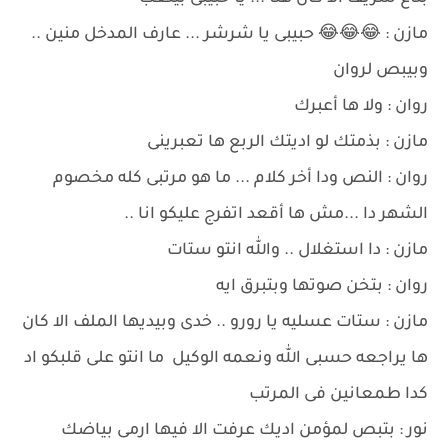
مازن : 😂😂😂 حبيبى يا شرشر ... عارف المدخل منين ..
وبيبص لروان
روان : ولا ها أعبرك
مازن : بذمتك لو اديتك الربع ها تعبرينى
روان : النص ودا أخر كلام ... ما هو مرتبى كله مخصوم
الشهر دا ...مش ها أقعد اتفرج عليكو انا ..
مازن : دا استغلال .. والله انتو ستات
روان : بتخن صوتها وبتبرق ايه
مازن : ستات عسليه يا رورو .. خدى وبيديها الملف الا كان
ها يراجعه حسبى الله ونعمه الوكيل ما انتو على قلبكو اد
كدا طمعانين فى المرتب
نور : بتبص لمؤمن اديك عرفت الا فيها ارمى بياضك