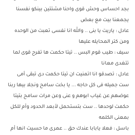
بجد احساس وحش قوى واحنا مشتتين بينكو نفسنا
يجمعنا بيت مع بعض
عادل : ياريت يا بنى .. والله انا نفسى تعبت من الوحده
ومن كتر المحايله عليها
سيف : طيب قوم البس .. تيتا حكمت ها تفرح قوى لما
تتغدى معانا
عادل : تصدقو انا اتمنيت ان تيتا حكمت دى تبقى أمى
ست جميله فى كل حاجه ... يا بخت سامح ونجلا بيها ربنا
عوضهم عن غياب ابوهم و عنى وعن مرات سامح بتيتا
حكمت لوحدها .. ست بتستحمل لأبعد الحدود وأم للكل
بمعنى الكلمه
باسل : فعلا يابابا عندك حق .. عمرى ما حسيت انها أم