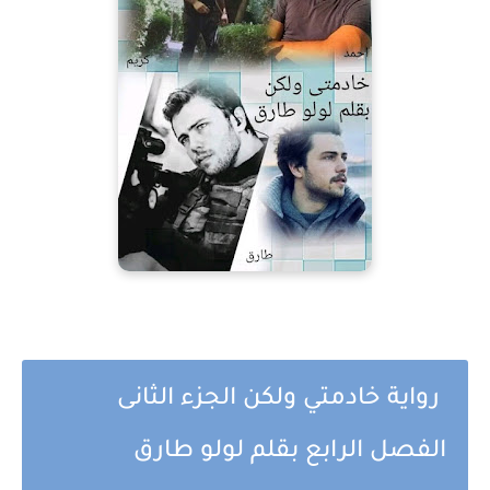
رواية خادمتي ولكن الجزء الثانى
الفصل الرابع بقلم لولو طارق