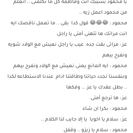
يا محمود بسببك انت وفاطمه كل ما تكلمنى .. اتعلم
من محمود اعمل زيه ..
محمود : 😂😂😂 قول كدا بقى .. ما تعمل ناقصك ايه
انت مراتك ها تتهنى أمتى يا راجل
عز : مراتى بقت جده عيب يا راجل نعيش مع الولاد شويه
ونفرح بيهم
محمود : ايه المانع يعنى نعيش مع الولاد ونفرح بيهم
وبنفسنا نجدد حياتنا وطاقتنا ادام عندنا الاستطاعه لكدا
.. بطل عقدك يا عز ... وفكها
عز : ها ترجع أمتى
محمود : بكرا ان شاء
عز : سلام يا اخويا يا إلا جايب لنا الكلام ..
محمود : سلام يا زيزو .. وقفل