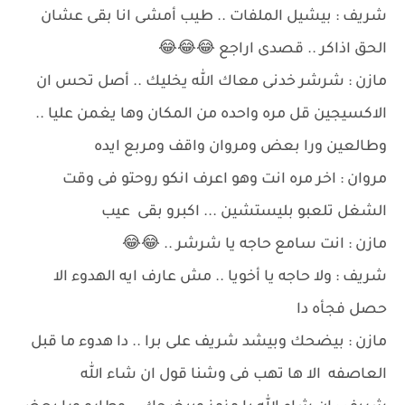
شريف : بيشيل الملفات .. طيب أمشى انا بقى عشان
الحق اذاكر .. قصدى اراجع 😂😂😂
مازن : شرشر خدنى معاك الله يخليك .. أصل تحس ان
الاكسيجين قل مره واحده من المكان وها يغمن عليا ..
وطالعين ورا بعض ومروان واقف ومربع ايده
مروان : اخر مره انت وهو اعرف انكو روحتو فى وقت
الشغل تلعبو بليستشين ... اكبرو بقى عيب
مازن : انت سامع حاجه يا شرشر .. 😂😂
شريف : ولا حاجه يا أخويا .. مش عارف ايه الهدوء الا
حصل فجأه دا
مازن : بيضحك وبيشد شريف على برا .. دا هدوء ما قبل
العاصفه الا ها تهب فى وشنا قول ان شاء الله