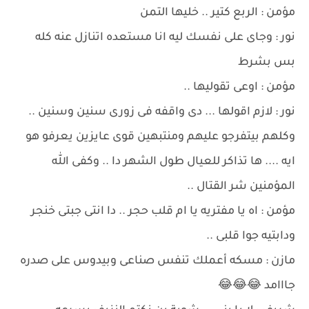
مؤمن : الربع كتير .. خليها التمن
نور : وجاى على نفسك ليه انا مستعده اتنازل عنه كله
بس بشرط
مؤمن : اوعى تقوليها ..
نور : لازم اقولها ... دى واقفه فى زورى سنين وسنين ..
وكلهم بيتفرجو عليهم ومنتبهين قوى عايزين يعرفو هو
ايه .... ها تذاكر للعيال طول الشهر دا .. وكفى الله
المؤمنين شر القتال ..
مؤمن : اه يا مفتريه يا ام قلب حجر .. دا انتى جبتى خنجر
ودابتيه جوا قلبى ..
مازن : مسكه أعملك تنفس صناعى وبيدوس على صدره
جااامد 😂😂😂