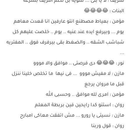
شريف : لا يا بنى ... شوية بن نكتم النزيف بسرعه
البنات : 😂😂😂😂
مؤمن : بعياط مصطنع انتو عارفين انا قعدت معاهم
يوم ... وبيرفع ايده عند عنيه .. يوم .. خلصت عليهم كل
شباشب الشقه .. والضغط بقى بيرفرف فوق .. المفتريه
...
نور : 😂😂😂 دى فرصتى .. موافق والا مووو
مازن : لا مفيش مووو ... فى نيها ما تخلص خلينا ننزل
قبل ما مروان يرجع
مؤمن : امرى لله موافق .. وحسبى الله
روان : استنو كدا رايحين فين بربطة المعلم
مازن : نسيتى يا رورو ... مش اتفقت معاكى امبارح
روان : قول وربنا