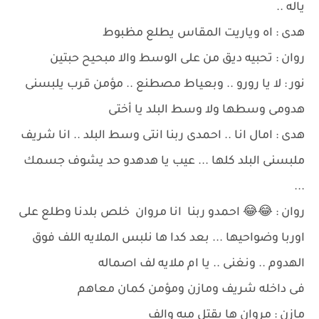
ياله ..
هدى : اه وياريت المقاس يطلع مظبوط
روان : تحبيه ديق من على الوسط والا مبحيح حبتين
نور : لا يا رورو .. وبعياط مصطنع .. مؤمن قرب يلبسنى
هدومى وسطها ولا وسط البلد يا أختى
هدى : امال انا .. احمدى ربنا انتى وسط البلد .. انا شريف
ملبسنى البلد كلها ... عيب يا هدهدو حد يشوف جسمك
...
روان : 😂😂 احمدو ربنا انا مروان خلص بلدنا وطلع على
اوربا وضواحيها ... بعد كدا ها نلبس الملايه اللف فوق
الهدوم .. ونغنى .. يا ام ملايه لف اصماله
فى داخله شريف ومازن ومؤمن كمان معاهم
مازن : مروان ها يقتل ميه والف