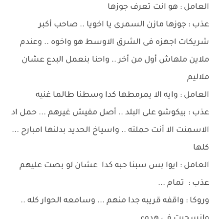
العامل : هو انت تعرف جوزها
عذب : جوزها مازن السمرى يا اخويا .. صاحب أكبر
شريكات اجهزه فى الشرق الاوسط هو واخوه .. وعندم
ملاين ملهاش أول من أخر .. واحنا بنعمل البدع عشان
ملاليم
العامل : وايه الا يمرمطها كدا وسطنا طالما غنيه
عذب : بيكوشو على البلد .. أصل مفيش غيرهم ... حمل اد
الاسمنت الا أنت حملته .. واسياخ الحديد بدلنها امبارح ...
كلها
العامل : ايوا بس سبنا حبه كدا عشان لو بصت عليهم
عذب : تمام ...
وروكا : واقفه قريبه جدا منهم ... وسامعه الحوار كله ..
وانسحبت فى هدوء