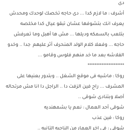
دى
أشرف : ما لازم كدا ... دى حاجه تخصك لوحدك ومحدش
يعرف انك بتشوفها عشان تبقو عيال كدا مخلصه
بتلعب بالسمكه وديلها ... مش ها أهبل وما تعرفش
حاجه ... وفعلا كلام الولد المنحرف أثر عليهم جدا .. وخدو
الفلاشه بعد ما خد منهم فلوس وقامو ...
*********************
روكا : ماشيه فى موقع الشغل .. وبتدور بعنيها على
المشرف ... راح فين الزفت دا .. الراجل دا انا مش مرتحاله
أصلا وبتنادى شوقى ..
شوقى أحد العمال : نعم يا بشمهنديه
روكا : فين عذب
شوقى : فى اخر العمار من الناحيه التانيه ..