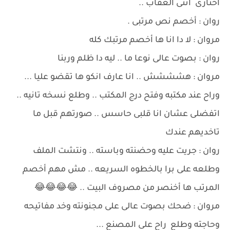
اختارى انتى العقاب ..
روان : أخصم نص مرتبى .
مروان : لا دا انا ها أخصم مرتبك كله
روان : بصوت عالى نوعا ما .. ليه دا ظلم وربنا
مروان : هشششش .. انا عارف انكو ها تقضو عليا ...
وراح عند مكتبه وفتح درج المكتب .. وطلع نسخه تانيه ..
اتفضلى عشان انا قلبى حاسس .. صورتهم قبل ما
تاخديهم عندك
روان : جريت عليه وحضنته وباسته .. ونتشت الملف
وطلعه على برا بالخطوه السريعه .. مش مهم أخصم
المرتب ها أخنصر من مصروف البيت .. 😂😂😂😂
مروان : ضحك بصوت عالى على مجنونته وخد مفاتيحه
وحاجته وطلع راح على المصنع ...