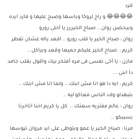
قرد
😂😂😂😂 و راح لروكا وباسها وصبح عليها و فارد ايده
وبيحضن روان .. صباح الخيررر يا أحلى رورو
روان : صباح الخير يا قلب رورو .. اقعد ياله عشان تفطر
كريم : صباح الخير عليكم جميعا وقعد وبياكل ..
مازن : يا أخى نفسى فى مره أفتخر بيك واقول بقلب جامد
دا ابنى ...
كريم : ايه دا هو انا مش ابنك .. ولما انا مش ابنك ..
بتبهدلو ولاد الناس معاكو ليه ..
روان : عالم مفتريه سعتك .. كل يا كريم احنا اتاخرنا
بسببكو ..
مرنا : صباح الخير يا عمو وبتوطى على ايد مروان تبوسها