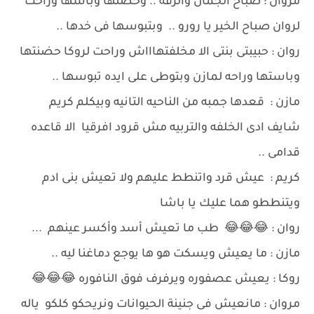
مروان : صباح الجمال والرقه .. وحضنها وباسها وراحت
لروان صباح الخير يا رورو .. وبتبوسها فى خدها ..
روان : حبيبتى بنتى الا مخلفتهاااش وراحت لروكا حضنتها
وباستها وراحه لمازن وبتوطى على ايده تبوسها ..
مازن : قعدها جمبه من الناحيه التانيه وبيكلم كريم
شايف ادى الخلفه والتربيه مش قرود افرقيا الا قاعده
قدامى ..
كريم : عيش قرد واتنطط عليهم ولا تعيش بنى ادم
ويتنططو هما عليك يا باشا
روان : 😂😂😂 طب ما تعيش أسد وأكسر عينهم ...
مازن : ما يعيش ويسكت هو ها يوجع دماغنا ليه ..
روكا : يعيش عصفوره ويرفرف فوق النافوره 😂😂😂
مروان : مانعيش فى جنينة الحيوانات ونريحكو كلكو ياله