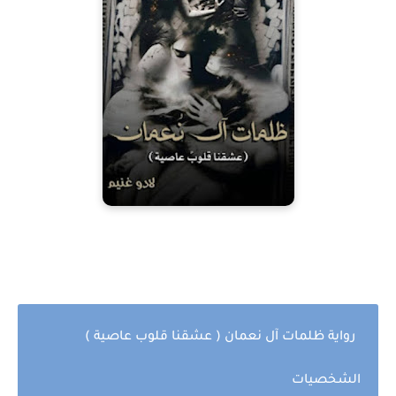
رواية ظلمات آل نعمان ( عشقنا قلوب عاصية )
الشخصيات