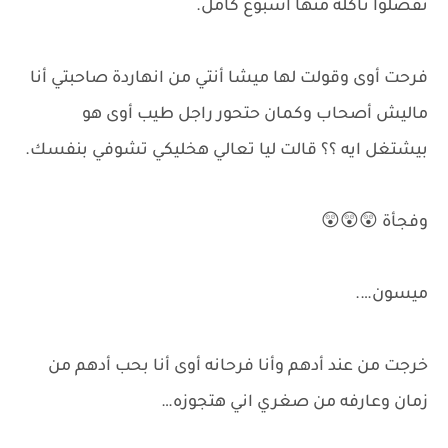
تفضلوا تأكله منها أسبوع كامل.
فرحت أوى وقولت لها ميشا أنتي من انهاردة صاحبتي أنا
ماليش أصحاب وكمان حتحور راجل طيب أوى هو
بيشتغل ايه ؟؟ قالت ليا تعالي هخليكي تشوفي بنفسك.
وفجأة 😲😲😲
ميسون….
خرجت من عند أدهم وأنا فرحانه أوى أنا بحب أدهم من
زمان وعارفه من صغري اني هتجوزه…