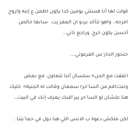
قولت لها أنا هستني يومين كدا يكون اطمن ع إبنه واروح
افرحه.. واهو نتأكد بردو ان العفر'يت. سابها خالص
أحسن يكون خرج. وراجع تاني…
حتحور الحار'س الفرعوني….
اتفقت مع الجنn سلسال أننا نتعاون. مع بعض
وننتtقم من السا'حرr سمعان وقالت له الجنيةn خليك
هنا علشان لو السا'حر بير'اقبك يعرف إنك في البيت…
لكن ملكش دعوة ب الانس اللي هنا دول في حما'يتنا. .