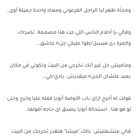
وفجأة ظهر ليا الراجل الفرعوني ومعاه واحدة جميلة أوى..
وقالي يا أحلام الناس اللي جت هنا مصممة. تضرrك.
والمرة دى هيسل/طوا عليكي جنn عاشق…
ومافيش حل غير أنك تخرجي من البيت وتكوني في مكان
بعيد علشان الجنn ميقدرش. ياذي/كي…
قولت له أخرج ازاى باب الأوضة أبويا قفله عليا وخرج وحتى
لو هو هنا . استحالة أبويا يصدق اى حاجه أقولها..
قالي متشغليش' بالك "ميشا" هتقدر تخرجك من البيت