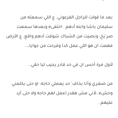
بعد ما قولت للراجل الفرعوني. ع اللي سمعته من
سليمان باشا وابنه أدهم . اختفىe وبعدها سمعت
صر'يخ، وبصيت من الشباك شوفت أدهم واقع. ع الأرض
فهمت ان هو اللي عمل كدا وفرحت من جوايا….
لأول مرة أحس ان في حد قادر يجيب ليا حقي..
من صغري وأنا بخاف' حد يعملي حاجه. او حتى يكلمني
وحشe..لأني مش هقدر اعمل لهم حاجه ولا حتى أرد
عليهم..