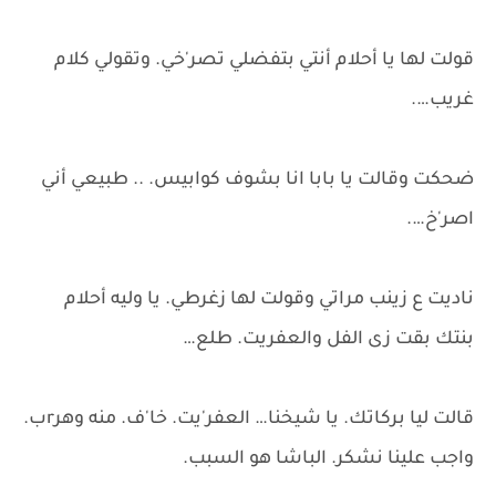
قولت لها يا أحلام أنتي بتفضلي تصر'خي. وتقولي كلام
غريب….
ضحكت وقالت يا بابا انا بشوف كوابيس. .. طبيعي أني
اصر'خ….
ناديت ع زينب مراتي وقولت لها زغرطي. يا وليه أحلام
بنتك بقت زى الفل والعفريت. طلع…
قالت ليا بركاتك. يا شيخنا… العفر'يت. خا'ف. منه وهرrب.
واجب علينا نشكر. الباشا هو السبب.