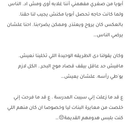
أبويا من صغري مفهمني أننا غلابه أوى ومش اد. الناس
ولما كانت حاجه تحصل أبويا مكنش يجيب لنا حقنا.
بالعكس كان يروح ويعتذر. وممكن يضرrبنا. احنا علشان
يرضي الناس…
وكان يقولنا دى الطريقه الوحيدة اللي تخلينا نعيش.
مافيش حد عاقل بيقف قصاد موج البحر.. الكل لازم
يو'طي رأسه. علشان يعيش…
ع قد ما زعلت إني سيبت المدرسة . ع قد ما فرحت إني
خلصت من معايرة البنات ليا وخصوصا ان كان منهم اللي
كنت بلبس هدومهم القديمة😔…