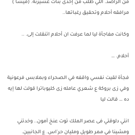
من الراصد. اللي طلب من إحدى بنات عشيرته. (ميشا )
مرافقه أحلام وتحقيق رغباتها..
وكانت مفاجأة ليا لما عرفت ان أحلام اتنقلت إلى. ..
أحلام. …
فجأة لقيت نفسي واقفه في الصحراء وبملابس فرعونية
وفي زى بروكة ع شعري عامله زى كليوباترا قولت لها إيه
ده … قالت ليا
انتي دلوقتي فى عصر الملك توت عنخ آمون.. وخدتني
ومشينا في ممر طويل ومليان حر'اس. ع الجانبين.