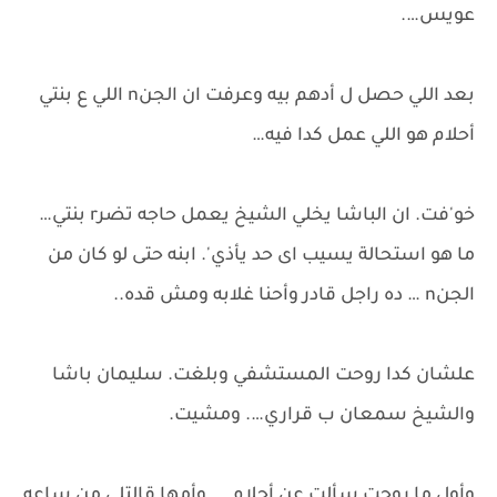
عويس….
بعد اللي حصل ل أدهم بيه وعرفت ان الجنn اللي ع بنتي
أحلام هو اللي عمل كدا فيه…
خو'فت. ان الباشا يخلي الشيخ يعمل حاجه تضرr بنتي…
ما هو استحالة يسيب اى حد يأذي'. ابنه حتى لو كان من
الجنn … ده راجل قادر وأحنا غلابه ومش قده..
علشان كدا روحت المستشفي وبلغت. سليمان باشا
والشيخ سمعان ب قراري…. ومشيت.
وأول ما روحت سألت عن أحلام. .. وأمها قالتلي من ساعه