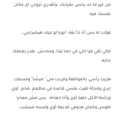
من غير ما حد يحس بغيابك. وتقدري تروحي اى مكان
نفسك فيه.
قولت له بس أنا خا'يفه. أبويا لو عرف هيضرrبني..
قالي ثقي فيا إنتي في حما'يتنا. ومحدش. يقدر يعملك
حاجه.
هزيت رأسي بالموافقة وقربت مني " ميشا" ومسكت
إيدي وفجأة لقيت نفسي قاعدة في مطعم. فخم. اوي..
ورائحة الأكل حلوة أوى وأنا جعانه. بس مش معايا
فلوس وكمان هدومي قديمة أوي ولبسه شبشب..