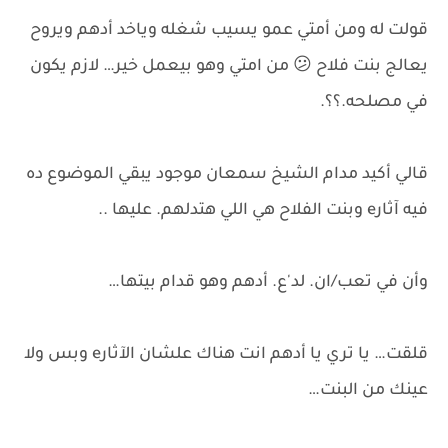
قولت له ومن أمتي عمو يسيب شغله وياخد أدهم ويروح
يعالج بنت فلاح 😕 من امتي وهو بيعمل خير… لازم يكون
في مصلحه.؟؟.
قالي أكيد مدام الشيخ سمعان موجود يبقي الموضوع ده
فيه آثارe وبنت الفلاح هي اللي هتدلهم. عليها ..
وأن في تعب/ان. لد'ع. أدهم وهو قدام بيتها…
قلقت… يا تري يا أدهم انت هناك علشان الآثارe وبس ولا
عينك من البنت…