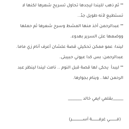
** ثم ذهب لليندا ليجدها تحاول تسريح شعرها لكنها لا
تستطيع لأنه طويل جدً..
** عبدالرحمن أخذ منها المشط وسرح شعرها ثم حملها
ووضعها علىٰ السرير بهدوء.
ليندا: عمو ممكن تحكيلي قصة علشان أعرف أنام زي ماما.
عبدالرحمن: بس كدا عيوني حبيبتى.
** ليبدأ يحكى لها قصة قبل النوم .. نامت ليندا لينظر عبد
الرحمن لها.. وينام بجوارها.
______بقلمي ايمي خالد ________
(فــــــــــــي غرفــــــــــــة آســــــــــــــــــر)