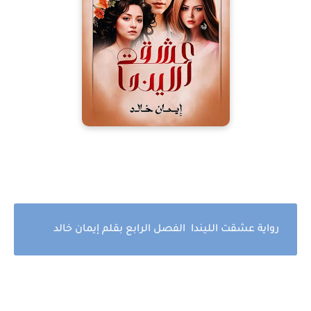
رواية عشقت الليندا الفصل الرابع بقلم إيمان خالد