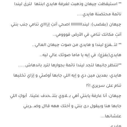
** استيقظت چيهان وذهبت لغرفة هايدي ابنتها لترىٰ ليندا
نائمة محتضنة هايدي....
چيهان (بغضب): لينداااااااااا اصحي أنتِ إزاااي تنامي جنب بنتي
أنتِ مكانك تنامي في الأرض قووومي..
** لتـ ــفزع ليندا و هايدي من صوت چيهان العالي..
هايدي(بفزع): في إيه يا ماما صوتك عالي ليه..
**لتنظر جانبها لتجد ليندا نائمة بجوارها لترد باندهاش.....
هايدي: بعدين مين دي و إيه اللي جابها أوضتي و إزاي تخليها
تنام علىٰ سريري !؟!
چيهان: أنا عارفة يابنتي أهي بـ ـلاوي بتتـ ـحدف علينا، أبوكِ اللي
جابها هنا وبيقول دى بنتي و أختك ههه قاال وضـ ــربني
علشانها...