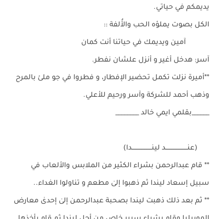
يديمكم في حياتي.
الكل بصوت يملؤه الحب والأُلفة ::
آمين ويديمك في حياتنا أنت كمان
آسر: هدخل أغير و أنزل علشان نفطر.
**أميرة نزلت تكمل تحضير الإفطار، و فطروا في جو ملئ بالمرح
وذهب أحمد للشركة وآسر ورحيم للأعلي.
______بقلمي ايمي خالد ________
(عنــــــــــــــــــــــد لينــــــــــــــــــــدا)
** قام عبدالرحمن بشراء الكثير من الملابس والألعاب في
سبيل إسعاد ليندا ثم ذهبوا إلىٰ مطعم و تناولوا الغداء..
** ثم بعد ذلك ذهبت ليندا بصحبة عبدالرحمن إلىٰ إحدىٰ معارض