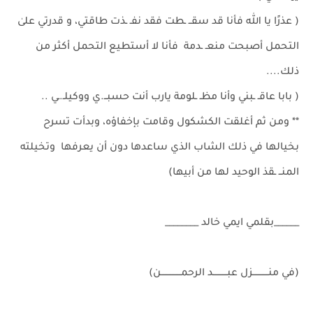
( عذرًا يا ﷲ فأنا قد سقــ ـطت فقد نفـ ـذت طاقتي، و قدرتي علىٰ
التحمل أصبحت منعـ ـدمة فأنا لا أستطيع التحمل أكثر من
ذلك....
( بابا عاقـ ـبني وأنا مظـ ـلومة يارب أنت حسبــ.ي ووكيلـ.ـي ..
** ومن ثم أغلقت الكشكول وقامت بإخفاؤه، وبدأت تسرح
بخيالها في ذلك الشاب الذي ساعدها دون أن يعرفها وتخيلته
المنــ ـقذ الوحيد لها من أبيها)
______بقلمي ايمي خالد ________
(في منـــــــــــزل عبــــــــــد الرحمــــــــــــــن)