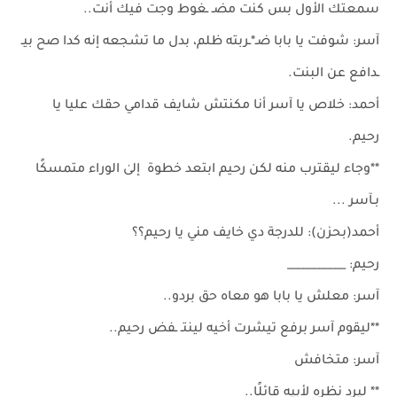
سمعتك الأول بس كنت مضـ ـغوط وجت فيك أنت..
آسر: شوفت يا بابا ضـ*ـربته ظلم، بدل ما تشجعه إنه كدا صح بيـ
ـدافع عن البنت.
أحمد: خلاص يا آسر أنا مكنتش شايف قدامي حقك عليا يا
رحيم.
**وجاء ليقترب منه لكن رحيم ابتعد خطوة إلىٰ الوراء متمسكًا
بـآسر ...
أحمد(بحزن): للدرجة دي خايف مني يا رحيم؟؟
رحيم: ___________
آسر: معلش يا بابا هو معاه حق بردو..
**ليقوم آسر برفع تيشرت أخيه لينتـ ـفض رحيم..
آسر: متخافش
** ليرد نظره لأبيه قائلًا..