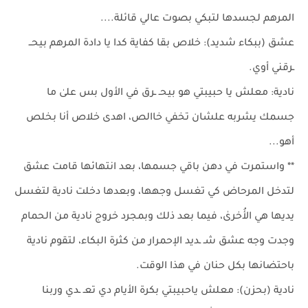
المرهم لجسدها لتبكي بصوت عالي قائلة....
عشق (ببكاء شديد): خلاص بقا كفاية كدا يا دادة المرهم بيحــ
ـرقني أوي.
نادية: معلش يا حبيبتي هو بيحـ ـرق في الأول بس علىٰ ما
جسمك يشربه علشان تخفي خاالص، اهدى خلاص أنا بخلص
أهو...
** واستمرت في دهن باقي جسمها، بعد انتهائها قامت عشق
لتدخل المرحاض كي تغسل وجهها، وبعدها دخلت نادية لتغسل
يديها هي الأُخرىٰ، فيما بعد ذلك وبمجرد خروج نادية من الحمام
وجدت وجه عشق شـ ـديد الإحمرار من كثرة البكاء، لتقوم نادية
باحتضانها بكل حنان في هذا الوقت.
نادية (بحزن): معلش ياحبيبتي بكرة الأيام دي تعـ ـدي وربنا