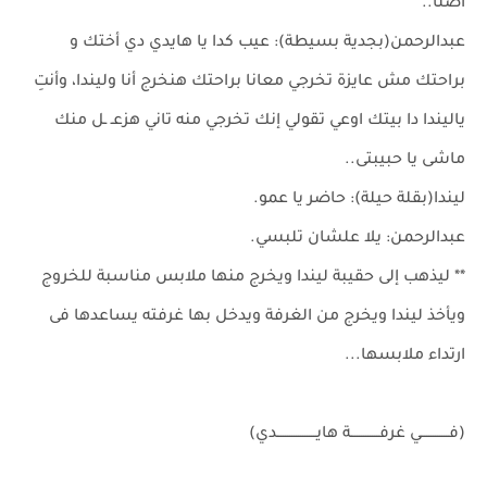
أصلًا..
عبدالرحمن(بجدية بسيطة): عيب كدا يا هايدي دي أختك و
براحتك مش عايزة تخرجي معانا براحتك هنخرج أنا وليندا، وأنتِ
ياليندا دا بيتك اوعي تقولي إنك تخرجي منه تاني هزعـ ـل منك
ماشى يا حبيبتى..
ليندا(بقلة حيلة): حاضر يا عمو.
عبدالرحمن: يلا علشان تلبسي.
** ليذهب إلى حقيبة ليندا ويخرج منها ملابس مناسبة للخروج
ويأخذ ليندا ويخرج من الغرفة ويدخل بها غرفته يساعدها فى
ارتداء ملابسها...
(فـــــــــــــي غرفـــــــــــــة هايــــــــــــــــــدي)