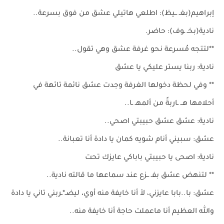
إبراهيم(بغـ ــيظ): اطلعي هاتيلي عشق من فوق بسرعة..
نادية(بخـ ـوف): حاضر.
**لتتجه مُسرعة نحو غرفة عشق وهي تقول..
نادية: ربنا يستر عليكي يا عشق
** وفي لحظة دخولها الغرفة وجدت عشق نائمة تائهة في
أحلامها هــ ـاربةً من ألمهـ ـا..
نادية: عشق عشق حبيبتي اصحي..
عشق: سبيني أنام شويه كمان يا دادة أنا تعبانة..
نادية: اصحى يا حبيبتي باباكي عايزك تحت
** لتنهض عشق بفـ ــزع عند سماعها ما قالته نادية..
عشق: با..بابا عايزني، لأ أنا خايفة منه أوي، ليضـ*ـربني تاني يا دادة
والله العظيم أنا ماعملت حاجة أنا خايفة منه..