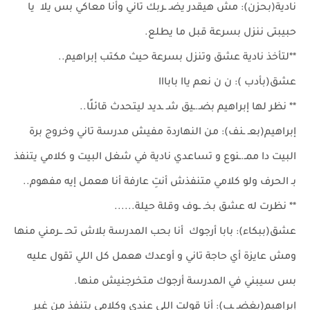
نادية(بحزن): مش هيقدر يضـ ـربك تاني وأنا معاكي بس يلا يا
حبيبتى ننزل بسرعة قبل ما يطلع.
**لتأخذ نادية عشق وتنزل بسرعة حيث مكتب إبراهيم..
عشق(بأدب ): ن ن نعم ياا بابااا
** نظر لها إبراهيم بضـ.ـيق شـ ـديد ليتحدث قائلًا..
إبراهيم(بعـ ـنف): من النهاردة مفيش مدرسة تاني وخروج برة
البيت دا ممـ.ـنوع و تساعدي نادية في شغل البيت و كلامي يتنفذ
بـ الحرف ولو كلامي متنفذش أنتِ عارفة أنا هعمل إيه مفهوم..
** نظرت له عشق بخـ ــوف وقلة حيلة......
عشق(ببكاء): بابا أرجوك أنا بحب المدرسة بلاش تحـ ــرمني منها
ومش عايزة أي حاجة تاني و أوعدك هعمل كل اللي تقول عليه
بس سيبني في المدرسة أرجوك متخرجنيش منها.
إبراهيم(بغضـ ـب): أنا قولت اللي عندي وكلامي يتنفذ من غير