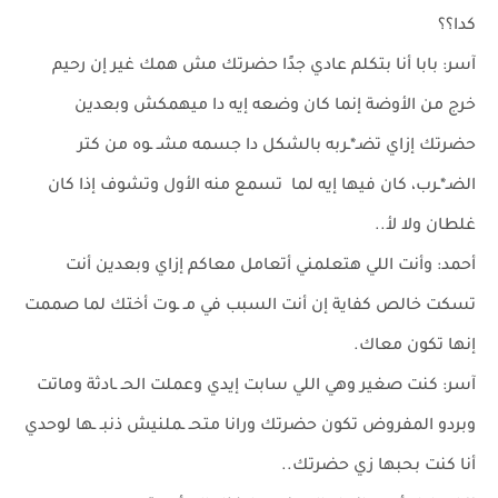
كدا؟؟
آسر: بابا أنا بتكلم عادي جدًا حضرتك مش همك غير إن رحيم
خرج من الأوضة إنما كان وضعه إيه دا ميهمكش وبعدين
حضرتك إزاي تضـ*ـربه بالشكل دا جسمه مشـ ـوه من كتر
الضـ*ـرب، كان فيها إيه لما تسمع منه الأول وتشوف إذا كان
غلطان ولا لأ..
أحمد: وأنت اللي هتعلمني أتعامل معاكم إزاي وبعدين أنت
تسكت خالص كفاية إن أنت السبب في مـ ـوت أختك لما صممت
إنها تكون معاك.
آسر: كنت صغير وهي اللي سابت إيدي وعملت الحـ ـادثة وماتت
وبردو المفروض تكون حضرتك ورانا متحـ ـملنيش ذنبـ ـها لوحدي
أنا كنت بحبها زي حضرتك..