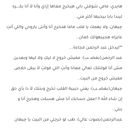
هايدي: مامي شوفتي بابي هيخرج معاها إزاي وأنا لأ أنا بكــ.ـره
ليندا بابا بيحبها أكتر مني..
چيهان: ولا يهمك يا قلب ماما هنخرج أنا وأنتى ياروحي واللي أنتِ
عايزاه هجيبهولك كمان..
**ليدخل عبد الرحمن فجاءة...
عبد الرحمن(بغضـ ـب): مفيش خروج لا ليكِ ولا ليها وبعدين
مش أنا قولتلك تعالي معانا وأنتِ اللي قولتِ لأ يبقىٰ خلاص
مفيش خروج من البيت..
چيهان(بغضـ ـب): يعني حبيبة القلب تخرج وبنتك لأ دا بأي حق
إن شاء الله !! اعمل حسابك أنا مش هسكت وهخرج أنا و
بنتي..
عبدالرحمن(بصوت عالي): طب لو خرجتي من البيت يا چيهان