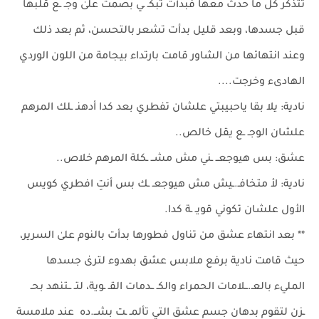
تتذكر كل ما حدث معها فبدأت تبكـ ـي بصمت علىٰ وجـ ـع قلبها
قبل جسدها، وبعد قليل بدأت تشعر بالتحسن، ثم بعد ذلك
وعند انتهائها من الشاور قامت بارتداء بيجامة من اللون الوردي
الهادىء وخرجت....
نادية: يلا بقا ياحبيبتي علشان تفطري بعد كدا أدهنـ ـلك المرهم
علشان الوجـ ـع يقل خالص..
عشق: بس هيوجعــ ـني مش مشــ ـكلة المرهم خلاص..
نادية: لأ متخافـ.ـيش مش هيوجعـ ـك بس أنتِ افطري كويس
الأول علشان تكوني قويـ ـة كدا.
** بعد انتهاء عشق من تناول فطورها بدأت بالنوم علىٰ السرير،
حيث قامت نادية برفع ملابس عشق بهدوء لترىٰ جسدها
المليء بالعـ.ــلامات الحمراء والكـ ــدمات القـ ـوية، لتـ ــتنهد بحـ
ـزن لتقوم بدهان جسم عشق التي تألمـ ـت بشــ.ده عند ملامسة