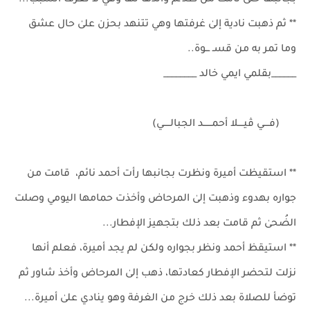
بجانبها حتىٰ نامت من ظلـ ـم والدها لها وهي لا تعرف السبب...
** ثم ذهبت نادية إلىٰ غرفتها وهي تتنهد بحزن علىٰ حال عشق
وما تمر به من قسـ ـــوة..
______بقلمي ايمي خالد ________
(فــــي ڤيــــلا أحمــــــد الجبالـــــي)
** استقيظت أميرة ونظرت بجانبها رأت أحمد نائم، قامت من
جواره بهدوء وذهبت إلىٰ المرحاض وأخذت حمامها اليومي وصلت
الضُحىٰ ثم قامت بعد ذلك بتجهيز الإفطار...
** استيقظ أحمد ونظر بجواره ولكن لم يجد أميرة، فعلم أنها
نزلت لتحضر الإفطار كعادتها، ذهب إلىٰ المرحاض وأخذ شاور ثم
توضأ للصلاة بعد ذلك خرج من الغرفة وهو ينادي علىٰ أميرة...