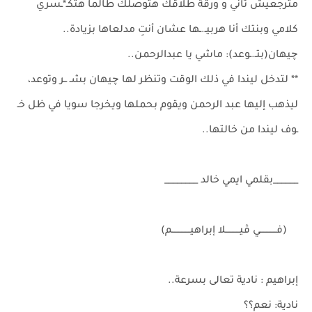
مترجعيش تاني و ورقة طلاقك هتوصلك طالما هتكـ*ـسري
كلامي وبنتك أنا هربيـ.ـها عشان أنتِ مدلعاها بزيادة..
چيهان(بتـ.ـوعد): ماشي يا عبدالرحمن..
** لتدخل ليندا في ذلك الوقت وتنظر لها چيهان بشـ ــر وتوعد،
ليذهب إليها عبد الرحمن ويقوم بحملها ويخرجا سويا في ظل خـ
ـوف ليندا من خالتها..
______بقلمي ايمي خالد ________
(فــــــــــــي ڤيــــــــــلا إبراهيـــــــــــــم)
إبراهيم : نادية تعالى بسرعة..
نادية: نعم؟؟