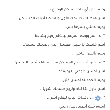
رحيم: عاوز أي حاجة تسكن الوجـ ـع دا..
آسر: هدهنلك جسمك الأول وبعد كدا أديلك المسـ ـكن.
رحيم: ماشي بسرعة بس.
** بدأ آسر بوضع المرهم ليـ ـتألم رحيم بشـ ـدة..
آسر: خلصت يـا حبيبي هغسل إيدي وهديلك مسكن.
رحيم(بألـ.ـم): ماشي..
**بعد فترة أخذ رحيم المسكن فبدأ بعدها يشعر بالتحسن..
آسر: أحسن دلوقتي يا رحيم؟؟
رحيم: الحمدلله أحسن كتير.
آسر: حاول بقا تنام وتريح جسمك شوية..
**ليسمعا دقــ ـات الباب ليفتح آسر...
أميرة: جيت أتطمن علىٰ رحيم.