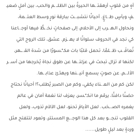
أهٍ من قلوبٍ أرهقتـ ـها الحيرةُ بين الظلــ ـم والحب، بين أملٍ ضعيـ
ـفٍ ويأسٍ طـ ـاغٍ. أحيانًا نتشبـ.ـث ببارقة نورٍ وسط العتـ ـمة،
ونحاول الـهـ ـرب إلى الأحلام، إلى صفحاتٍ نخـ ـطُّ فيها أوجـ ـاعنا
كي نجد في الحروف سلوانًا لا يهـ ـزم. عشق، تلك الروح التي
تُعاقَـ ـب ظـ ـلمًا، تحمل قلبًا بات مكـ*ـسورًا من شدة القـ ـــهر،
لكنها لا تزال تبحث في عزلتـ ـها عن طوق نجاة يُخرجها من أسـ ـر
الألـ.ـم، عن صوتٍ يسمع أنيـ ـنها ويهدّئ عذابـ ـها.
لكن كم من العـ ـناء يكفي، وكم من الصبر يُطلب؟! أحيانًا نحتاج
حضنًا دافئًا، يرمّم ما انكـ*ـسر، يعزف لنا نغمة أمان في عالم
يغمره الصـ.ـخب. لعل الأيامَ تحنو، لعل الآلآم تذوب، ولعل
القلوب تنجـ.ـو بعد كل هذا الوجـ.ـع المستتر، وتعود لتتفتح مثل
وردةٍ بعد ليلٍ طويل......