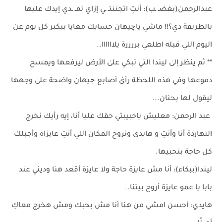
عبدالرحمن(بغضـ ـب): أنتِ اتجننتـ ـي إزاي تمـ ـدي إيدك عليها
بالطريقة دي؟!! ماشي ياچيهان حسابك معايا بيكبر كل يوم عن
اليوم اللي قبله اطلعي بررررة يلاااااا..
** ثم ينظر إلىٰ ليندا التي تبكي علىٰ الأرض ليرفعها ويمسح
دموعها وفي هذه اللحظة رأىٰ أصابع چيهان واضحة علىٰ وجهها
ليقول لها بحنان...
عبد الرحمن: معليش ياحبيبتي حقك عليا أنا، إيه رأيك نخرج
النهاردة أنا وأنتِ و هايدى ونروح المكان اللي أنتِ عايزاه وأجبلك
كل حاجة بتحبيها.
ليندا(ببكاء): أنا مش عايزة حاجة ولا عايزة أقعد هنا وديني عند
بابا يا عمو عايزة أروح بيتنا..
هايدي: أحسن امشي من هنا أنا مش بحبك ومش هخرج معاكِ