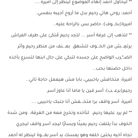
** ليحاول أحمد إنهاء الموضوع لينظر إلىٰ أميرة....
أحمد: روحي هاتي رحيم بدل ما أروح أجيبه بنفسي.
أميرة(بخـ ـوف): حاضر بس بالراحة عليه..
** لتذهب إلىٰ غرفة آسر ... لتجد رحيم مُتكئ علىٰ طرف الفراش
يرتعِـ ـش من الخـ ـوف لتشهق بعـ ـنف من منظر رحيم وأثر
الضـ*ـرب الواضح علىٰ جسده لتبكي علىٰ حال ابنها لتسرع بأخذه
داخل حضنها بحب..
أميرة: متخافش ياحبيبي، بابا مش هيعمل حاجة تاني..
رحيم(برعـ ـب): آسر فين يا ماما أنا عاوز آسر.
أميرة: آسر واقف برا متخـ.ـفش أنا جنبك ياحبيبى ...
** لم يرد عليها رحيم، لتأخذه وتخرج معه من الغرفة، ومن شدة
الخوف بدأ يلتفت رحيم يمينًا ويسارًا ليجد آسر واقف ليجري
تجاه أخيه يختبئ خلفه وهو يمسك يد آسر بقـ.ـوة لينظر له أحمد