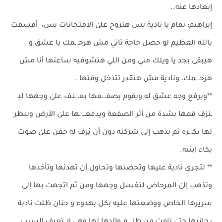
إبعادها عنه..
إبراهيم: تمام يا نادية بس هتروح علىٰ الامتحانات بس، أقسمت
بالله العظيم لو حصل حاجة تاني مش هرحـ ـمك يا عشق و
هيبقىٰ بجد يا ويلك مني ومن اللي هتشوفيه ساعتها أنا مش
هرحـ ـمك، ونادية مش هتقدر تتدخل وقتها..
**ويرفع وجه عشق له ويقوم بصفـ ـعها بعـ ـنف علىٰ وجهها ليـ
ـنزف فمها بشدة من أثر الصفعة ويدفعـــ ـها علىٰ الأرض وينظر
لها بكـ ـره ثم يذهب إلىٰ شركته دون أن يُرف له جفن علىٰ صوت
بكاء ابنته.
** لتجري نادية عليها وتحضنها وتحاول أن تهدئها وتأخذها
وتذهب إلىٰ المرحاض لتغسل وجهها ومن ثم اتجهت بها إلىٰ
سريرها الخاص ووضعتها عليه بكل بهدوء و حنان ظلت نادية