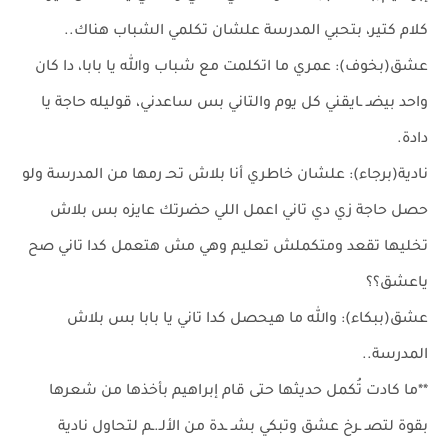
كلام كتير، بتحبي المدرسة علشان تكلمي الشباب هناك..
عشق(بخوف): عمري ما اتكلمت مع شباب والله يا بابا، دا كان
واحد بيضـ ـايقني كل يوم والتاني بس ساعدني، قوليله حاجة يا
دادة.
نادية(برجاء): علشان خاطري أنا بلاش تحـ رمها من المدرسة ولو
حصل حاجة زي دي تاني اعمل اللي حضرتك عايزه بس بلاش
تخليها تقعد ومتكملش تعليم وهي مش هتعمل كدا تاني صح
ياعشق؟؟
عشق(ببكاء): والله ما هيحصل كدا تاني يا بابا بس بلاش
المدرسة..
**ما كادت تُكمل حديثها حتى قام إبراهيم بأخذها من شعرها
بقوة لتصـ ـرخ عشق وتبكي بشـ ـدة من الألـ.ـم لتحاول نادية