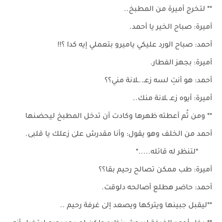
** لتخرج أميرة من المطبخ..
أميرة: صباح الخير يا أحمد.
أحمد: صباح الورد عليكي ياميرو بتعملي إيه كدا ؟!!
أميرة: بجهز الفطار.
أحمد: هو أنتِ لسه زعـ..ـلانة مني؟؟
أميرة: أيوه زعـ ـلانة منك..
** ومن ثُم أعطته ظهرها وكادت أن تدخل المطبخ ليحضنها
أحمد من الخلف وهو يقول: وأنا مقدرش علىٰ زعلك يا قلبى.
*لتنظر له قائله.....*
أميرة: طب ممكن تصالح رحيم بقا؟؟
أحمد: حاضر هطلع أصالحه دلوقت.
**ليقبل جبينها ويتركها ويصعد إلىٰ غرفة رحيم ..