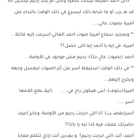
** دخل أحمد الغرفة ليبحث بنظره ولكن لم يجد رحيم ليتخيل أنه
قد هــ ـرب أو ما شابه ذلك ليسرع في ذلك الوقت بالنداء علىٰ
أميرة بصوت عالي....
** وبمجرد سماع أميرة صوت أحمد العالي أسرعت إليه قائلة...
أميرة: في إيه يا أحمد إيه اللى حصل؟؟
أحمد (بصوت عالٍ جدًا): رحيم مش موجود في الأوضة..
** في ذلك الوقت استيقظ آسر علىٰ أثر الصوت ليغسل وجهه
ويخرج إليهم...
أميرة(بخوف): ابنى هيكون راح في.... (ليقـ ـطع كلامها
آسر.....
آسر(بغضـ ـب): أنا اللي خرجت رحيم من الأوضة، وعايز أعرف
حضرتك عملت فيه كدا ليه يا بابا؟؟
أحمد: أنت اللي خرجت رحيم؟ و بعدين أنت إزاي تتكلم معايا