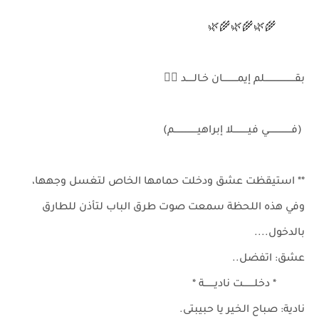
🌾🌿🌾🌿🌾🌿
بقـــــــــــــــــــــلم إيمــــــــــان خـالـــــد ✍🏻
(فــــــــــــــــي فيــــــــــلا إبراهيــــــــــــــــم)
** استيقظت عشق ودخلت حمامها الخاص لتغسل وجهها،
وفي هذه اللحظة سمعت صوت طرق الباب لتأذن للطارق
بالدخول....
عشق: اتفضل..
* دخلــــــــت ناديـــــــة *
نادية: صباح الخير يا حبيبتى.