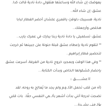
يعوضك إن شاء الله وساعتها هتقولي دادة نادية قالت كدا.
عشق: إن شاء الله..
نادية: هسيبك دلوقتِ ياقمري علشان أحضر الفطار لبابا
هخلص وأرجعلك..
عشق: تسلميلى يا دادة نادية ربنا يبارك في عمرك يارب..
** لتقوم نادية بإعطاء عشق قبلة حنونة علىٰ جبينها ثم خرجت
لتحضير فطار إبراهيم..
** وفي هذا الوقت وبمجرد خروج نادية من الغرفة، أسرعت عشق
بإحضار كشكولها الخاص وبدأت الكتابة...
♕عشــــــــــــق ::
(آه من قلب تحمل الألـ وـم ولم يجد ما يُعالِج به روحه، لقد
نضجت لدرجة أنني بدأت أشعر بألـ ـمي النفسي حقًا، بات قلبي
يؤلـ مني بشـ ـدة...