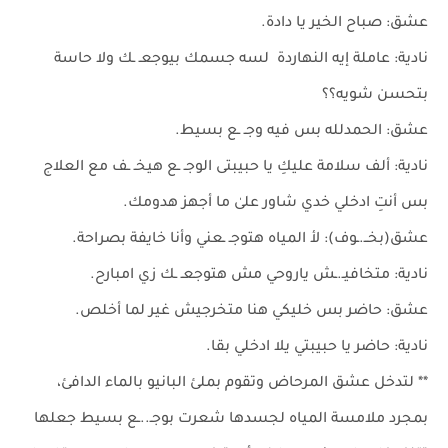
عشق: صباح الخير يا دادة.
نادية: عاملة إيه النهاردة لسه جسمك بيوجعـ ـك ولا حاسة
بتحسن شويه؟؟
عشق: الحمدلله بس فيه وجـ ـع بسيط.
نادية: ألف سلامة عليكِ يا حبيبتى الوجـ ـع هيخـ ـف مع العلاج
بس أنتِ ادخلي خدي شاور علىٰ ما أجهز هدومك.
عشق(بخــ.ـوف): لأ المياه هتوجـ ـعني وأنا خايفة بصراحة.
نادية: متخافيـ.ـش ياروحي مش هتوجعـ ـك زي امبارح.
عشق: حاضر بس خليكي هنا متخرجيش غير لما أخلص.
نادية: حاضر يا حبيبتي يلا ادخلي بقا.
** لتدخل عشق المرحاض وتقوم بملئ البانيو بالماء الدافئ،
بمجرد ملامسة المياه لجسدها شعرت بوجـ..ـع بسيط جعلها