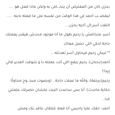
بحزن كان من المفترض أن يتحـ ـامىٰ به ولكن ماذا فعل هو ....
ليغضـ ـب أحمد في هذا الوقت من نفسه علىٰ ما فعله بابنه .....
التفت آسر إلىٰ أخيه بحزن...
آسر: متخافش يا رحيم طول ما أنا موجود محدش هيقدر يعملك
حاجة احكي اللي حصل معاك
** ليبكي رحيم فيحاول آسر تهدئته...
أحمد(بحنان): رحيم ينفع اللي أنت عملته دا و شوفت المدير قالي
إيه؟؟
رحيم(برجفة): والله ما عملت حاجة.. (وبصوت مبحـ ـوح محاولًا
حكاية ماحدث): أنا بس ساعدت البنت علشان حضرتك علمتني
كدا..
أحمد: حقك عليا ياحبيبي أنا فعلا غلطان عاقبـ ـتك ومش