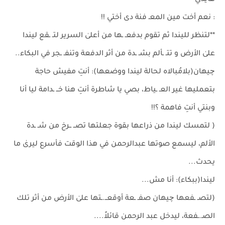
هايدي
: نعم أخت مين المعـ فنة دى أختي !!
**لتنظر لليندا ثم تقوم بدفعـ ـها من أعلىٰ السرير لتـ ـقع ليندا
علىٰ الأرض و تتـ ـألم بشـ ـدة من أثر الدفعة وتنفـ ـجر في البكاء..
چيهان(بلامُبالاه لحالة ليندا ووضعها): أنتِ مفيش حاجة
بتعمليها غير العـ ـياط، بصي يا شاطرة أنتِ هنا خــ ـدامة ليا أنا
وبنتي أنتِ فاهمة ؟!!
( لتمسك ليندا من ذراعها بقوة جعلتها تصــ ــرخ من شـ ـدة
الألم، ليسمع صوتها عبدالرحمن في هذا الوقت فأسرع ليرىٰ ما
يحدث...
ليندا(ببكاء): أنا مش...
(لتصـ ـفعها چيهان صفـ ـعة أوقعــ.ـتها علىٰ الأرض من أثر تلك
الصـ.ـفعة، ليدخل عبد الرحمن قائلاً....