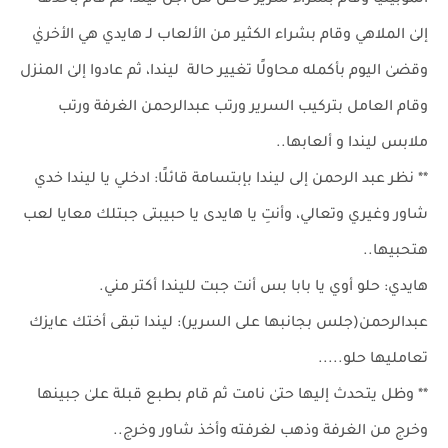
الموبيليا وقام بشراء سرير خاص من أجل ليندا ثم قام بأخذها
إلىٰ الملاهي وقام بشراء الكثير من الألعاب لـ هايدي هي الأخريٰ
وقضىٰ اليوم بأكمله محاولًا تغيير حالة ليندا، ثم عادوا إلىٰ المنزل
وقام العامل بتركيب السرير ورتب عبدالرحمن الغرفة ورتب
ملابس ليندا و ألعابها..
** نظر عبد الرحمن إلى ليندا بإبتسامة قائلًا: ادخلي يا ليندا خدي
شاور وغيري وتعالي، وأنتِ يا هايدى يا حبيبتى جبتلك معايا لعب
هتحبيها..
هايدي: حلو أوي يا بابا بس أنت جبت لليندا أكتر مني.
عبدالرحمن(جلس بجانبها على السرير): ليندا تبقى أختك عايزك
تعامليها حلو.....
** وظل يتحدث إليها حتىٰ نامت ثم قام بطبع قبلة علىٰ جبينها
وخرج من الغرفة وذهب لغرفته وأخذ شاور وخرج..