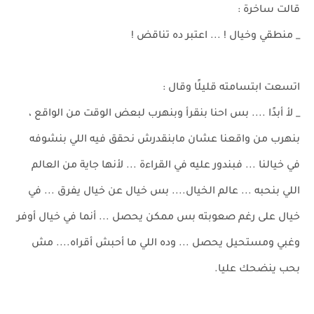
قالت ساخرة :
_ منطقي وخيال ! ... اعتبر ده تناقض !
اتسعت ابتسامته قليلًا وقال :
_ لأ أبدًا .... بس احنا بنقرأ وبنهرب لبعض الوقت من الواقع ،
بنهرب من واقعنا عشان مابنقدرش نحقق فيه اللي بنشوفه
في خيالنا ... فبندور عليه في القراءة ... لأنها جاية من العالم
اللي بنحبه ... عالم الخيال.... بس خيال عن خيال يفرق ... في
خيال على رغم صعوبته بس ممكن يحصل ... أنما في خيال أوفر
وغبي ومستحيل يحصل ... وده اللي ما أحبش أقراه.... مش
بحب ينضحك عليا.