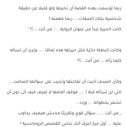
ربما توسمت بهذه القصة أن تخبرها ولو قليلا عن حقيقة
شخصية بتلك الصفات ... ربما فهمته !
كانت الحيرة تبدأ من عنوان الرواية...." من أنت ...؟! "
وكانت البطلة حائرة مثل حيرتها هذه تمامًا .... وتريد أن تسأله
كلما رأته ... من أنت...؟؟
وكأن الصدف أحبت أن تفاجئها وتجيب على سؤالها الصامت ..
التي لن تسأله قط ! .... فوقف أمامها لا تعرف كيف أتى دون أن
تشعر بخطواته ... وردد :
_ من أنت ..... سؤال قوي وتقريبًا محدش هيعرف يجاوب
عليه.... أول مرة أعرف أنك بتحبي القصص الرومانسية !