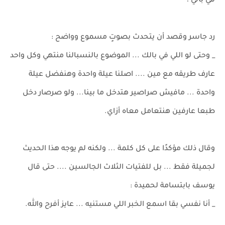
في بالي !
رد جاسر وقصد أن يتحدث بصوتٍ مسموع وواضح :
_ وحتى لو اللي في بالك ... الموضوع بالنسبالنا منتهي وكل واحد
عارف طريقه مع مين .... اصلنا عيلة واحدة وهنفضل عيلة
واحدة ... مافيش صراصير هتدخل ما بينا... ولو صرصار دخل
طبعا عارفين هنتعامل معاه أزاي.
وقال ذلك مؤكدًا على كل كلمة ... ولكنه لم يوجه هذا الحديث
لجميلة فقط ... بل للفتيات الثلاث الجالسين .... حتى قال
يوسف بابتسامة لحميدة :
_ أنا نفسي بقا اسمع الخبر اللي مستنيه ... عايز أفرح والله.