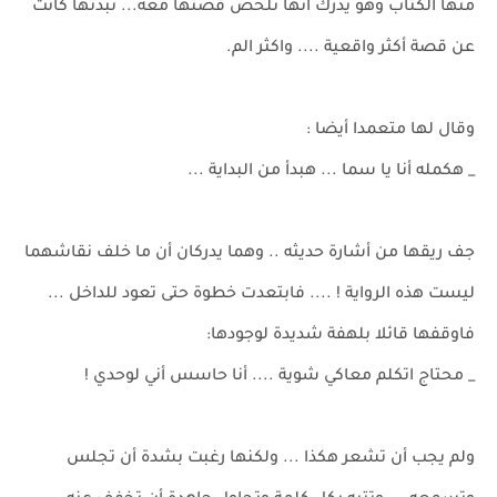
منها الكتاب وهو يدرك أنها تلخص قصتها معه... نبذتها كانت
عن قصة أكثر واقعية .... واكثر الم.
وقال لها متعمدا أيضا :
_ هكمله أنا يا سما ... هبدأ من البداية ...
جف ريقها من أشارة حديثه .. وهما يدركان أن ما خلف نقاشهما
ليست هذه الرواية ! .... فابتعدت خطوة حتى تعود للداخل ...
فاوقفها قائلا بلهفة شديدة لوجودها:
_ محتاج اتكلم معاكي شوية .... أنا حاسس أني لوحدي !
ولم يجب أن تشعر هكذا ... ولكنها رغبت بشدة أن تجلس