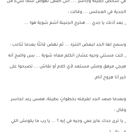
في شخص جميلة وجاسر .... حتى أضفى نهوض سما شيء من
الجدية في المجلس ... وقالت :
_ بعد أذنك يا جدي ... هخرج الجنينة أشم شوية هوا ...
وسمح لها الجد لبعض التنزه ... ثم نهض قائلًا بعدما تثاءب :
_ كنت مستني وجيه عشان اتكلم معاه شوية ... بس واضح أنه
هيجي مرهق ومش مستعد لأي كلام أو نقاش ... تصبحوا على
خير أنا هروح أنام.
وبعدما صعد الجد لغرفته بخطواتٍ بطيئة، همس رعد لجاسر
وقال :
_ يا ترى جدك عايز عمي وجيه في إيه ؟ ... يا رب ما يكونش اللي