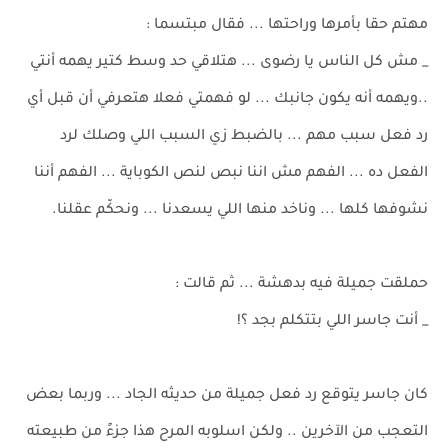
مهتم حقا بأمرها وراحتها ... فقال مبتسما :
_ مش كل الناس يا رضوى ... هتلاقي حد وسط كتير يهمه أنتي
..ويهمه أنه يكون جانبك ... لو فهمتي فعلا هتعرفي أن قبل أي
رد فعل سبب مهم ... بالضبط زي السبب اللي وصلك لرد
الفعل ده ... الفهم مش اننا نبص لنص الكوباية ... الفهم أننا
نشوفها كلها ... وناخد منها اللي يسعدنا ... ونحكّم عقلنا.
حملقت جميلة فيه بدهشة ... ثم قالت :
_ أنت جاسر اللي بتتكلم بجد ؟!
كان جاسر يتوقع رد فعل جميلة من حديثه الجاد ... وربما بعض
التعجب من الآخرين .. ولكن اسلوبه المرح هذا جزءً من طبيعته