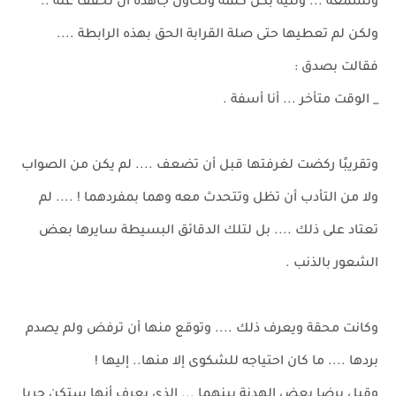
وتسمعه ... وتتيه بكل كلمة وتحاول جاهدة أن تخفف عنه ..
ولكن لم تعطيها حتى صلة القرابة الحق بهذه الرابطة ....
فقالت بصدق :
_ الوقت متأخر ... أنا أسفة .
وتقريبًا ركضت لغرفتها قبل أن تضعف .... لم يكن من الصواب
ولا من التأدب أن تظل وتتحدث معه وهما بمفردهما ! .... لم
تعتاد على ذلك .... بل لتلك الدقائق البسيطة سايرها بعض
الشعور بالذنب .
وكانت محقة ويعرف ذلك .... وتوقع منها أن ترفض ولم يصدم
بردها .... ما كان احتياجه للشكوى إلا منها.. إليها !
وقبل برضا بعض الهدنة بينهما ... الذي يعرف أنها ستكن حربا