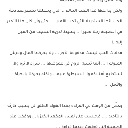
ولم تقابل رجلا واحدًا أنبهر بعينيها !
ولكن بداخلها هذا القلب الحالم .. الذي يجعلها تشعر عند دقة
الحب أنها السندريلا التي تحب الأمير .... حتى وأن كان هذا الأمير
في الحقيقة رجلا فقير ! .. بسيط لدرجة التعجب من الميل
إليه..!
فدقات الحب ليست مدفوعة الأجر ... ولا يحركها المال وعرش
الملوك ! ... أنما تشبه الروح في غموضها ... شيء لا نره ولا
نستطيع أمتلاكه ولا السيطرة عليه... ولكنه يحركنا بالحياة
والأمل ...
بعضً من الوقت في القراءة بهذا الهواء الطلق لن يسبب كارثة
بالتأكيد .... فجلست على نفس المقعد الخيزراني ووقفت عند
الصفحة التي توقفت عندها قراءة ...