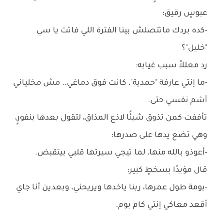
عبوسٍ رقيق:
-كده بردك ماتتصلش بينا الفترة اللي فاتت يا سي
"خليل"؟
رد معللاً سبب غيابه:
-ما إنتي عارفة "حمدية"، كانت فوق دماغي.. مش مخلياني
أشم نفسي حتى.
تأففت كمن تذوق شيئًا لاذع المذاق، لتقول بعدها بنفورٍ،
وهي تضع يدها على صدرها:
-أعوذو بالله منها، لما تيجي سيرتها قلبي بيتقبض.
قال مؤيدًا بسخطٍ كبير:
-بومة طول عمرها، ربنا ياخدها ويريحني، وبعدين أنا جاي
أقعد معاكي إنتي كام يوم.