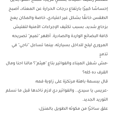
معظم رصيف الميناء، بشكلٍ غريب، لتمنح المتواجدين
إحساسًا كبيرًا بارتفاع درجات الحرارة عن المعتاد، أصبح
الطقس خانقًا بشكل غير اعتيادي، خاصة والمكان يعج
بزحامٍ شديد، بسبب تكثيف الإجراءات الأمنية لتفتيش
كافة البضائع الواردة والصادرة. أظهر "تميم" تصريحه
المروري ليلج للداخل بسيارته، بينما تساءل "ناجي" في
تذمرٍ:
-مش شغل الميناء والفواتير بتاع "هيثم"؟ مالنا احنا ومال
القرف ده كله؟
قال ببسمة باهتة مرتكزة على زاوية فمه:
-عريس يا سيدي.. والفواتير دي لازم ناخدها قبل ما نسلم
التوريد الجديد.
علق ساخرًا من مكوثه الطويل بالمنزل: