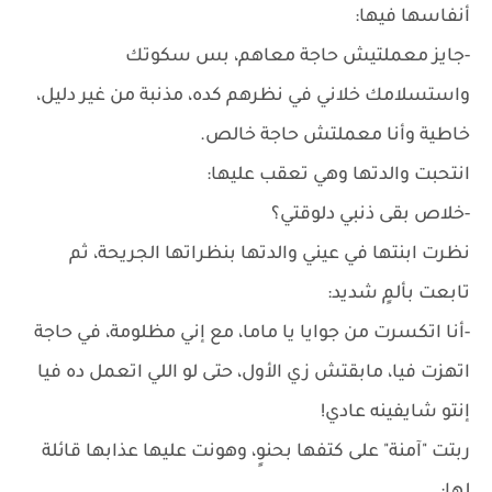
أنفاسها فيها:
-جايز معملتيش حاجة معاهم، بس سكوتك
واستسلامك خلاني في نظرهم كده، مذنبة من غير دليل،
خاطية وأنا معملتش حاجة خالص.
انتحبت والدتها وهي تعقب عليها:
-خلاص بقى ذنبي دلوقتي؟
نظرت ابنتها في عيني والدتها بنظراتها الجريحة، ثم
تابعت بألمٍ شديد:
-أنا اتكسرت من جوايا يا ماما، مع إني مظلومة، في حاجة
اتهزت فيا، مابقتش زي الأول، حتى لو اللي اتعمل ده فيا
إنتو شايفينه عادي!
ربتت "آمنة" على كتفها بحنوٍ، وهونت عليها عذابها قائلة