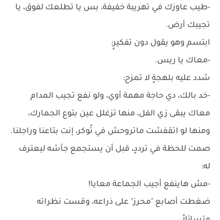
-طيب عاوزك في تهريبة خفيفة، بس يا تطلعك لفوق، يا
تجيبك أرض.
ابتسم وهو يقول دون تفكيرٍ:
-معاك يا ريس.
شدد عليه بلهجةٍ لا تمزح:
-خد بالك، دي حاجة مهمة أوي، ولو نفع تجيب المدام
معاك يبقى زي الفل، منها تزغلل عين بتوع الجمارك،
ومنها لو اتقفشت ماتروحش في تُوكر، إنت بتاعنا وراجلنا.
صمت للحظة في ترددٍ، قبل أن يستجمع جأشه ليعترف
له:
-مش هاينفع أجيب الجماعة معايا!
ضغطت أصابع "محرز" على ذراعه، وقست نظراته