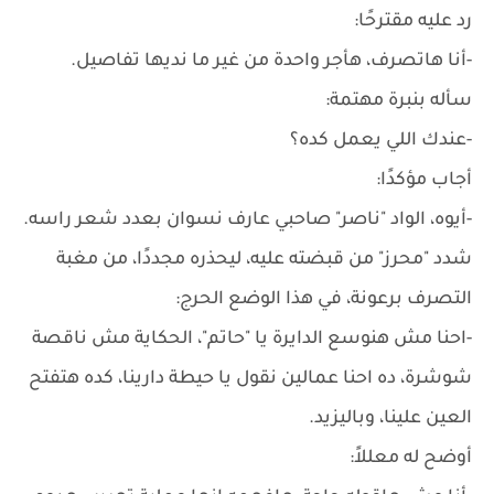
رد عليه مقترحًا:
-أنا هاتصرف، هأجر واحدة من غير ما نديها تفاصيل.
سأله بنبرة مهتمة:
-عندك اللي يعمل كده؟
أجاب مؤكدًا:
-أيوه، الواد "ناصر" صاحبي عارف نسوان بعدد شعر راسه.
شدد "محرز" من قبضته عليه، ليحذره مجددًا، من مغبة
التصرف برعونة، في هذا الوضع الحرج:
-احنا مش هنوسع الدايرة يا "حاتم"، الحكاية مش ناقصة
شوشرة، ده احنا عمالين نقول يا حيطة دارينا، كده هتفتح
العين علينا، وباليزيد.
أوضح له معللاً: