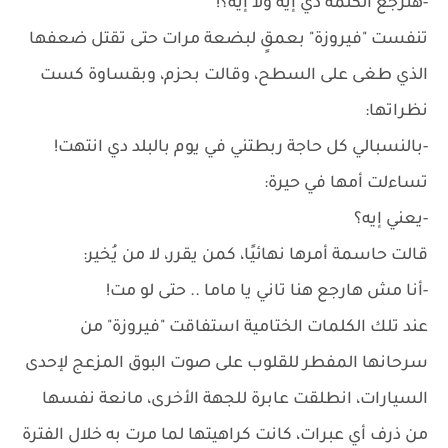
-هترجع الكلمة دي إيه ولا إيه؟!
تنفست "فيروزة" بعمقٍ لبضعة مرات حتى تقتل ضعفها
الذي طغى على السطح، وقالت بحزم، وبقساوة كست
نظراتها:
-بالنسبالي كل حاجة ربطتني في يوم بالبلد دي انتهت!
تساءلت أمها في حيرة:
-يعني إيه؟
قالت حاسمة أمرها نهائيًا، كمن يقرر، لا من يُخير:
-أنا مش هارجع هنا تاني يا ماما .. حتى لو مت!
عند تلك الكلمات الختامية استفاقت "فيروزة" من
سرحانها المفطر للقلوب على صوت البوق المزعج لإحدى
السيارات، انطلقت عابرة للجهة الأخرى، مانعة نفسها
من ذرف أي عبرات، كانت كراهيتها لما مرت به خلال الفترة