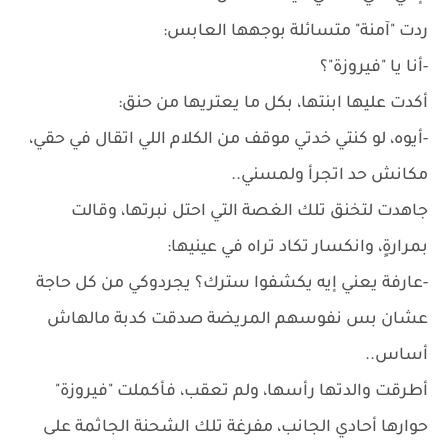
ردت "آمنة" متسائلة بوجهها العابس:
-أنا يا "فيروزة"؟
أكدت عليها ابنتها، بكل ما يعتريها من حنق:
-أيوه، لو كنتي خدتي موقف من الكلام اللي اتقال في حقي،
مكانش حد اتجرأ ولمسني..
جاهدت لتخنق تلك الغصة التي احتل نبرتها، وقالت
بمرارةٍ، وانكسار تكاد تراه في عينيها:
-عارفة يعني إيه يكشفوا سترك؟ يجردوكي من كل حاجة
عشان بس نفوسهم المريضة صدقت كدبة مالهاش
أساس..
أطرقت والدتها رأسها، ولم تعقب، فأكملت "فيروزة"
حوارها أحادي الجانب، مفرغة تلك الشحنة الجاثمة على