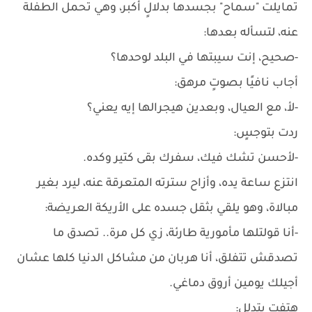
تمايلت "سماح" بجسدها بدلالٍ أكبر، وهي تحمل الطفلة
عنه، لتسأله بعدها:
-صحيح، إنت سيبتها في البلد لوحدها؟
أجاب نافيًا بصوتٍ مرهق:
-لأ، مع العيال، وبعدين هيجرالها إيه يعني؟
ردت بتوجسٍ:
-لأحسن تشك فيك، سفرك بقى كتير وكده.
انتزع ساعة يده، وأزاح سترته المتعرقة عنه، ليرد بغير
مبالاة، وهو يلقي بثقل جسده على الأريكة العريضة:
-أنا قولتلها مأمورية طارئة، زي كل مرة.. تصدق ما
تصدقش تتفلق، أنا هربان من مشاكل الدنيا كلها عشان
أجيلك يومين أروق دماغي.
هتفت بتدللٍ: