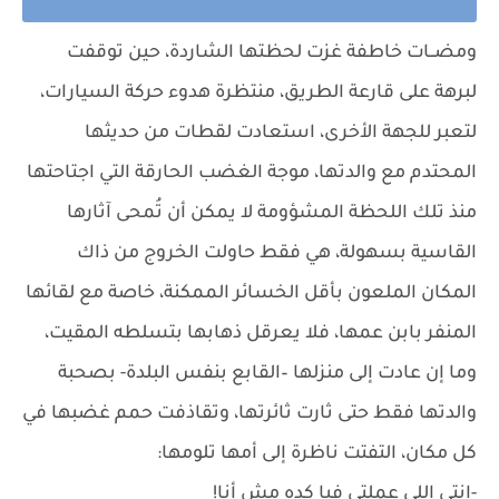
ومضــات خاطفة غزت لحظتها الشاردة، حين توقفت
لبرهة على قارعة الطريق، منتظرة هدوء حركة السيارات،
لتعبر للجهة الأخرى، استعادت لقطات من حديثها
المحتدم مع والدتها، موجة الغضب الحارقة التي اجتاحتها
منذ تلك اللحظة المشؤومة لا يمكن أن تُمحى آثارها
القاسية بسهولة، هي فقط حاولت الخروج من ذاك
المكان الملعون بأقل الخسائر الممكنة، خاصة مع لقائها
المنفر بابن عمها، فلا يعرقل ذهابها بتسلطه المقيت،
وما إن عادت إلى منزلها –القابع بنفس البلدة- بصحبة
والدتها فقط حتى ثارت ثائرتها، وتقاذفت حمم غضبها في
كل مكان، التفتت ناظرة إلى أمها تلومها:
-إنتي اللي عملتي فيا كده مش أنا!