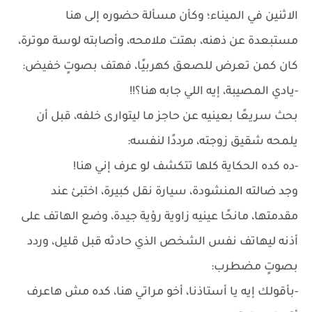
الاثنين في الميناء؛ وكأن مسألة حضوره إلى هنا
مستبعدة عن ذهنه، بهتت ملامحه، وأصابته لوسة موترة،
كان كمن تعرض للصعق كهربيًا، فهتف بصوتٍ خفيض:
-يادي المصيبة، إيه اللي جابه هنا؟!!
بحث سريعًا بعينيه عن حاجز ما ليتوارى خلفه، قبل أن
يلمحه شقيق زوجته، مرددًا لنفسه:
-ده كده الحكاية كلها تتكشف لو عرف إني هنا!
وجد ضالته المنشودة، سيارة نقل كبيرة، اختبئ عند
مقدمتها، مانحًا عينيه زاوية رؤية جيدة، وضع الهاتف على
أذنه ليهاتف نفس الشخص الذي حادثه قبل قليل، وردد
بصوتٍ مضطرب:
-بأقولك إيه يا أستاذنا، أخو مراتي هنا، كده مش هاعرف