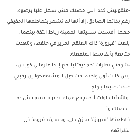
لها:
-متقوليش كده، اللي حصلك مش سهل عليا برضوه.
رغم بكائها الصادق، إلا أنها لم تشعر بتعاطفها الحقيقي
معها، أفسدت سلبيتها المميتة رباط الثقة بينهما.
بلعت "فيروزة" ذاك العلقم المرير في حلقها، وتنهدت
متابعة بأنفاسها المنفعلة:
-شوفتي نظرات "حمدية" ليا، مع إنها عارفاني كويس،
بس كانت أول واحدة لفت حبل المشنقة حوالين رقبتي.
علقت عليها بنواحٍ:
-والله أنا حاولت أتكلم مع عمك، جايز مايسمحش ده
يحصلك وآ....
قاطعتها "فيروزة" بحزنٍ جلي، وحسرة مقروءة في
نظراتها: