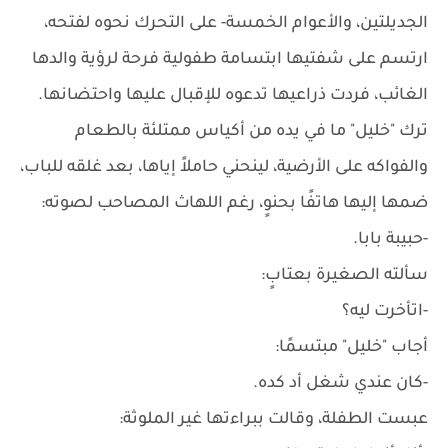
الجديلتين، والأعوام الخمسة- على التحرك نحوه لفتحه،
ارتسم على شفتيها ابتسامة طفولية فرحة لرؤية والدها
الغائب، فردت ذراعيها تدعوه للإقبال عليها واحتضانها.
ترك "خليل" ما في يده من أكياس ممتلئة بالطعام
والفواكه على الأرضية، لينحني حاملاً إياها، بعد غلقه للباب،
ضمها إليها هاتفًا بحنوٍ، رغم اللهاث المصاحب لصوته:
-حبيبة بابا.
سألته الصغيرة بعتابٍ:
-اتأخرت ليه؟
أجاب "خليل" مبتسمًا:
-كان عندي شغل أد كده.
عبست الطفلة، وقالت ببراءتها غير الملوثة: