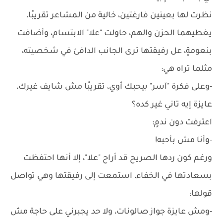
نظرت لها بعينين فارغتين، خالية من المشاعر تقريبًا،
يغطيهما الحزن والهم، حاولت "علا" الابتسام، وأضافت
بنعومةٍ، عل رفيقتها ترى الجانب الدافئ في شخصيته،
مثلما تراه هي:
-وعلى فكرة "آسر" بيحبك أوي، تقريبًا مش شايف غيرك،
عايزة إيه تاني غير كده؟
اعترفت دون ندمٍ:
-وأنا مش بأحبه!
ورغم كون ردها الصريح قد أراح "علا"، إلا أنها احتفظت
بسعادتها في الخفاء، استمعت إلى رفيقتها وهي تواصل
قولها:
-ومش عايزة جواز صالونات، ولا حد يجبرني على حاجة مش