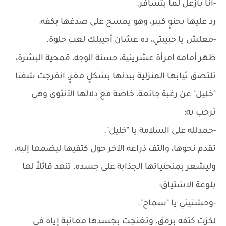
-أنا بأزعل لما بتسافر.
رد عليها بحنوٍ كبير، وهو يمسح على صدغها بكفه:
-معلش يا حبيبتي، ده عشان أجيبلك لعب حلوة.
ظهر أمامه امرأة عشرينية، حسنة الوجه، قمحية البشرة،
تلتصق ثيابها المنزلية ببدنها بشكلٍ مغرٍ، انفرجت شفتا
"خليل" عن رغبة جائعة، خاصة مع دلالها الأنثوي وهي
ترحب به:
-حمدلله على السلامة يا "خليل".
تقدم نحوها، والتف ذراعه الآخر حول كتفيها ليضمها إليه،
وليشعر بمنحنياتها الجذابة على جسده، تنهد قائلاً لها
بلوعة الاشتياق:
-وحشتيني يا "سماح".
لكزت كتفه برفقٍ، وتغنجت بجسدها معاتبة إياه في