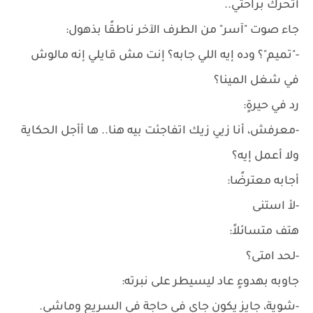
أتحرك براحتي..
جاء صوت "آسر" من الطرف الآخر ناطقًا بذهول:
-"تميم"؟ وده إيه اللي جابه؟ إنت مش قايلي إنه مالوش
في شغل المينا؟
رد في حيرةٍ:
-معرفش، أنا زيي زيك اتفاجئت بيه هنا.. ها أأجل الحكاية
ولا أعمل إيه؟
أجابه معترضًا:
-لأ استنى
هتف متسائلاً:
-لحد امتى؟
جاوبه بهدوءٍ عاد ليسيطر على نبرته:
-شوية، جايز يكون جاي في حاجة في السريع وماشي.