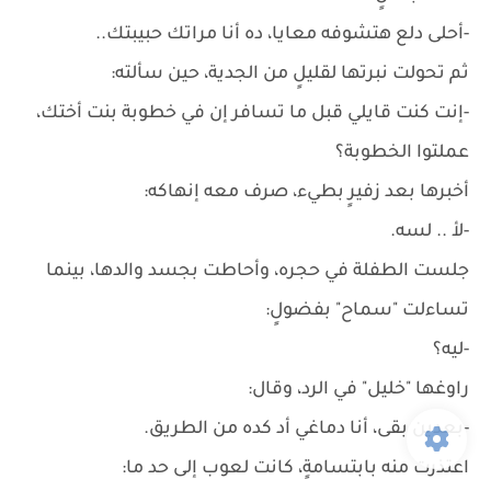
-أحلى دلع هتشوفه معايا، ده أنا مراتك حبيبتك..
ثم تحولت نبرتها لقليلٍ من الجدية، حين سألته:
-إنت كنت قايلي قبل ما تسافر إن في خطوبة بنت أختك،
عملتوا الخطوبة؟
أخبرها بعد زفيرٍ بطيء، صرف معه إنهاكه:
-لأ .. لسه.
جلست الطفلة في حجره، وأحاطت بجسد والدها، بينما
تساءلت "سماح" بفضولٍ:
-ليه؟
راوغها "خليل" في الرد، وقال:
-بعدين بقى، أنا دماغي أد كده من الطريق.
اعتذرت منه بابتسامةٍ، كانت لعوب إلى حد ما: