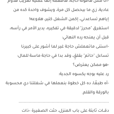
-أنا مش هاقوله حاجة، هافهمه إنها عملية تهريب هدوم
عادية، زي ما بيحصل كل مرة، ويشوف واحدة كده من
إياهم تساعدني، إكمن الشغل كتير، هلاوعه!
استغرق "محرز" لدقيقة في تفكيره، يدير الأمر في رأسه،
قبل أن يمنحه رده النهائي:
-استنى ماتعملش حاجة غير لما أشور على كبيرنا
تساءل "حاتم" بقلقٍ، وقد بدا في حاجة ماسة للمال:
-هو ممكن يعترض؟
رد عليه بوجه يكسوه الجدية:
-أه طبعًا، ده كل خطوة بنعملها في شغلتنا دي محسوبة
بالورقة والقلم.
.......................................................................
دقــات ثابتة على باب المنزل، حثت الصغيرة –ذات