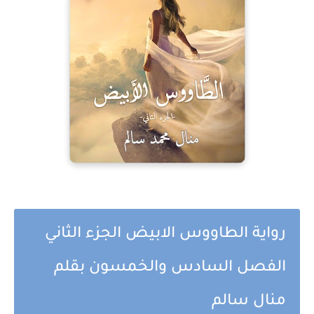
رواية الطاووس الابيض الجزء الثاني
الفصل السادس والخمسون بقلم
منال سالم