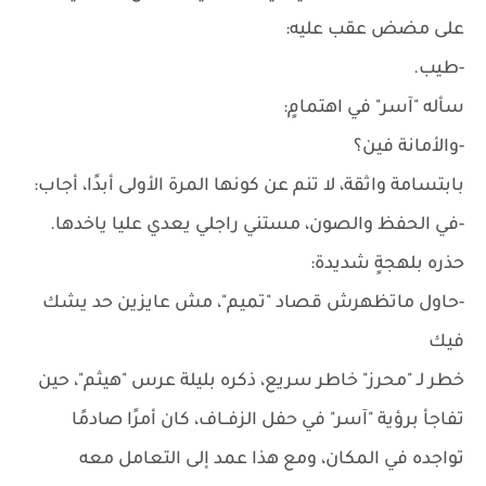
على مضض عقب عليه:
-طيب.
سأله "آسر" في اهتمامٍ:
-والأمانة فين؟
بابتسامة واثقة، لا تنم عن كونها المرة الأولى أبدًا، أجاب:
-في الحفظ والصون، مستني راجلي يعدي عليا ياخدها.
حذره بلهجةٍ شديدة:
-حاول ماتظهرش قصاد "تميم"، مش عايزين حد يشك
فيك
خطر لـ "محرز" خاطر سريع، ذكره بليلة عرس "هيثم"، حين
تفاجأ برؤية "آسر" في حفل الزفــاف، كان أمرًا صادمًا
تواجده في المكان، ومع هذا عمد إلى التعامل معه