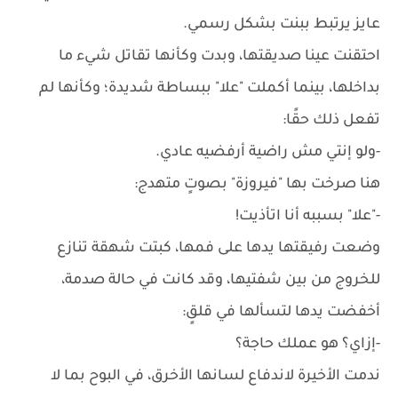
عايز يرتبط ببنت بشكل رسمي.
احتقنت عينا صديقتها، وبدت وكأنها تقاتل شيء ما
بداخلها، بينما أكملت "علا" ببساطة شديدة؛ وكأنها لم
تفعل ذلك حقًا:
-ولو إنتي مش راضية أرفضيه عادي.
هنا صرخت بها "فيروزة" بصوتٍ متهدج:
-"علا" بسببه أنا اتأذيت!
وضعت رفيقتها يدها على فمها، كبتت شهقة تنازع
للخروج من بين شفتيها، وقد كانت في حالة صدمة،
أخفضت يدها لتسألها في قلقٍ:
-إزاي؟ هو عملك حاجة؟
ندمت الأخيرة لاندفاع لسانها الأخرق، في البوح بما لا