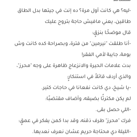
متسائلاً
-ليه؟ هي كانت أول مرة؟ ده إنت في جيتها بدل الطاق
طاقين، يعني مافيش حاجة بتروح عليك
قال موضحًا بنزقٍ:
-أنا طلقت "نيرمين" من فترة، وبصراحة كده كانت وش
بومة، جايبة لأمي الفقر!
بدت علامات الحيرة والانزعاج ظاهرة على وجه "محرز"،
والذي أردف قائلاً في استنكارٍ:
-يا شيخ، دي كانت نفعانا في حاجات كتير.
لم يكن مكترثًا بضيقه، وأضاف مقتضبًا:
-اللي حصل بقى.
فرك "محرز" طرف ذقنه، وقد بدا كمن يفكر في عمقٍ:
-الليلة دي محتاجة حريم عشان نعرف نعديها.