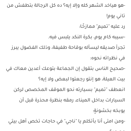
-هو هياخد الشهر كله وإلا إيه؟ ده كل الرجالة بتطفش من
تاني يوم!
رد عليه "تميم" ممازحًا:
-سيبه كام يوم، بكرة النكد يلبس فيه.
تجرأ صديقه ليسأله بوقاحة طفيفة، وذلك الفضول يبرز
في نظراته نحوه:
-صحيح الناس بتقول إن الجماعة بتوعك أعدين معاك في
بيت العيلة، هو إنتو رجعتوا لبعض ولا إيه؟
انعطف "تميم" بسيارته نحو الموقف المخصص لركن
السيارات بداخل الميناء، رمقه بنظرة محذرة قبل أن
يوبخه بخشونةٍ:
-ومن امتى أنا بأتكلم يا "ناجي" في حاجات تخص أهل بيتي