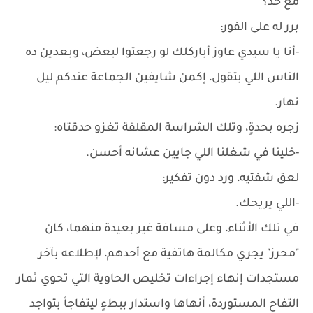
مع حد؟
برر له على الفور:
-أنا يا سيدي عاوز أباركلك لو رجعتوا لبعض، وبعدين ده
الناس اللي بتقول، إكمن شايفين الجماعة عندكم ليل
نهار.
زجره بحدةٍ، وتلك الشراسة المقلقة تغزو حدقتاه:
-خلينا في شغلنا اللي جايين عشانه أحسن.
لعق شفتيه، ورد دون تفكير:
-اللي يريحك.
في تلك الأثناء، وعلى مسافة غير بعيدة منهما، كان
"محرز" يجري مكالمة هاتفية مع أحدهم، لإطلاعه بآخر
مستجدات إنهاء إجراءات تخليص الحاوية التي تحوي ثمار
التفاح المستوردة، أنهاها واستدار ببطءٍ ليتفاجأ بتواجد