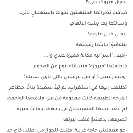
-نقول مبروك بقى؟!
ضاقت نظراتها الملتهبتين نحوها باستهجانٍ بائن،
وسألتها بما يشبه الاتهام:
-يعني كنتي عارفة؟
بتلقائيةٍ أجابتها رفيقتها:
-أكيد.. "آسر" ليه مكانة مميزة عندي وآ...
قاطعتها "فيروزة" متسائلة بنوعٍ من الهجوم:
-ومحذرتنيش؟ أو حتى عرفتيني باللي ناوي يعمله؟
تطلعت إليها في استغرابٍ، لم تبدُ سعيدة بتاتًا، مظاهر
الفرحة الطبيعة كانت معدومة من على ملامحها الواجمة،
لم تبعد عينيها المتفرستان في وجهها، وقالت مبررة
تصرفها، بدهشةٍ غلفت نبرتها:
-هو معملش حاجة غريبة، طلبك للجواز من أهلك، كأي حد