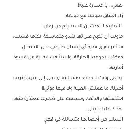
-عمي.. يا خسارة عليه!
زاد اختناق صوتها مع قولها:
-النهاردة اتأكدت إن السند راح من زمان!
حاولت أن تكبح عبراتها لتبدو متماسكة، لكنها فشلت،
فالأمر يفوق قدرة أي إنسان طبيعي على الاحتمال،
كفكفت دموعها الحارقة، واستأنفت معبرة عن قسوة
أقاربها:
-وعمي وقت الجد خد صف ابنه، ونسى إني متربية تربية
أصيلة، ما عملش العيبة ولا فيها موتي!!
احتضنتها والدتها، ومسحت على ظهرها معتذرة منها:
-حقك عليا يا بنتي.
انسلت من أحضانها متسائلة في قهرٍ: