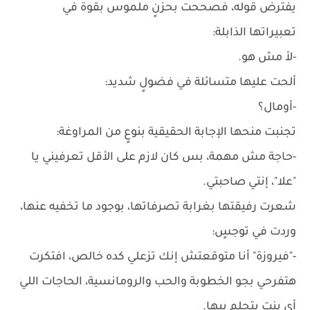
يفترض قوله، فصححت بحزنٍ ملموس بقوة في
تعبيراتها الذابلة:
-لأ مش هو.
ألحت عليها متسائلة في فضولٍ شديد:
-أومال؟
تجنبت منحها الإجابة الحقيقية بنوعٍ من المراوغة:
-حاجة مش مهمة، بس كان لازم على الأقل تعرفيني يا
"علا"، إنتي صاحبتي.
شعرت رفيقتها بغرابة تصرفاتها، بوجود ما تخفيه عنها،
وردت في توجسٍ:
-"فيروزة" أنا متوقعتش إنك تزعلي كده خالص، افتكرت
هتفرحي بجو الخطوبة والحب والرومانسية، الحاجات اللي
أي بنت بتحلم بيها.