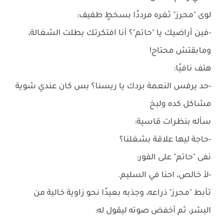
لوى "محرز" ثغره مرددًا بسخطٍ طفيف:
-فين أراضيك يا "حاتم"؟ أنا افتكرتك بطلت الشغالة،
ومابقتش محتاج!
هتف نافيًا:
-حد يرفس النعمة بردك يا ريسنا؟ بس كان عندي شوية
مشاكل كده ولبخ
سأله بنظرات قاسية:
-حاجة ليها علاقة بشغلنا؟
نفى "حاتم" على الفور:
-لأ خالص، احنا في السليم.
تأبط "محرز" ذراعه، وجذبه بعيدًا نحو زاوية خالية من
البشر، ثم أخفض صوته ليقول له: