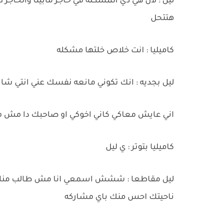
ليل : لان هي دي المشكله في حاجز مابينا والحاجز
هتتحل
كاميليا : انت خلاص خلتها مشكله
ليل بجديه : انك تكوني مانعه نفسك عني انتي ش
اني عايش معاكي كاني اخوكي او صاحبك دا مش 
كاميليا بتوتر : ي ليل
ليل مقاطعا : ششش اسمعي انا مش طالب منك د
ناحيتك احس منك باي مشاركه