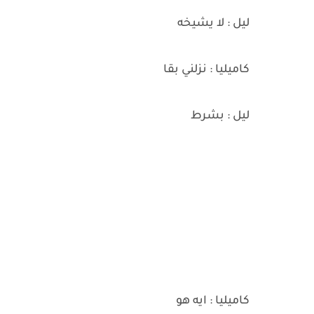
ليل : لا يشيخه
كاميليا : نزلني بقا
ليل : بشرط
كاميليا : ايه هو