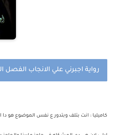
رواية اجبرني علي الانجاب الفصل
كاميليا : انت بتلف وبتدور ع نفس الموضوع هو دا