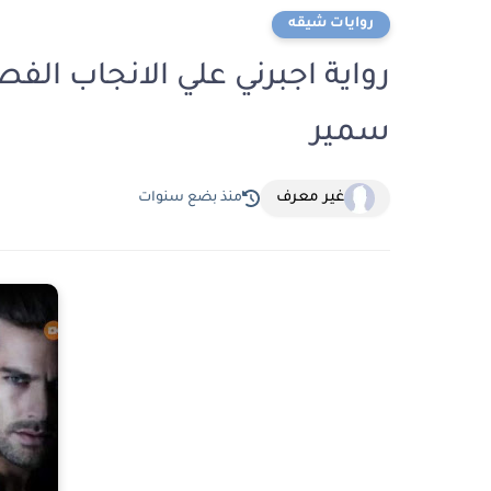
روايات شيقه
سمير
غير معرف
منذ بضع سنوات