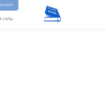
اتفاقية ال
روايات ك