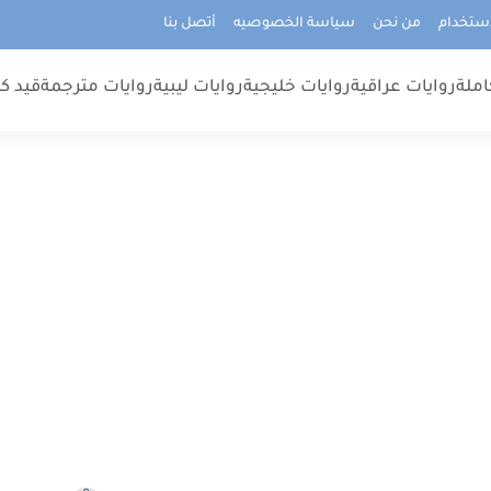
استخدام
من نحن
سياسة الخصوصيه
أتصل بنا
املة
روايات عراقية
روايات خليجية
روايات ليبية
روايات مترجمة
قيد كت