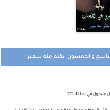
 التاسع والخمسون بقلم منه سمير
 ال علطول في دماغك؟؟؟