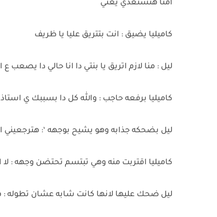
امتا هتستعدي يعني
كاميليا يضيق : انت بتتريق عليا يا ظريف
ليل : منا لازم اتريق يا بنتي دا انا حالي دا يصعب ع
كاميليا برفعه حاجب : والله كل دا بسببك ي استاذ
ليل بضحكه جذابه وهو يشيح بوجهه ‘: هترجعيني ال
كاميليا اقتربت منه وهي تبتسم تحتضن وجهه : لا ا
ليل ضحك عليها لانها كانت شابه عشان تطوله : ه