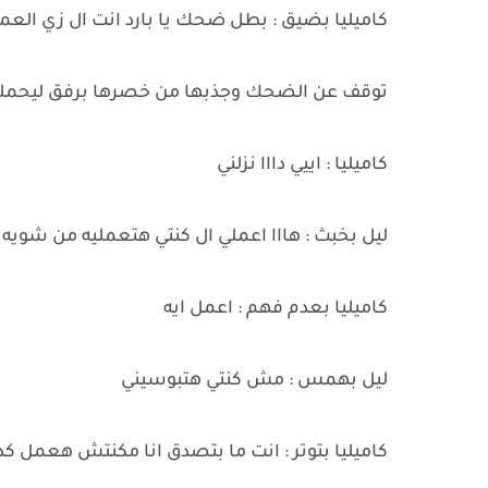
كاميليا بضيق : بطل ضحك يا بارد انت ال زي العم
توقف عن الضحك وجذبها من خصرها برفق ليحمل
كاميليا : اييي دااا نزلني
ليل بخبث : هااا اعملي ال كنتي هتعمليه من شويه
كاميليا بعدم فهم : اعمل ايه
ليل بهمس : مش كنتي هتبوسيني
كاميليا بتوتر : انت ما بتصدق انا مكنتش هعمل كد