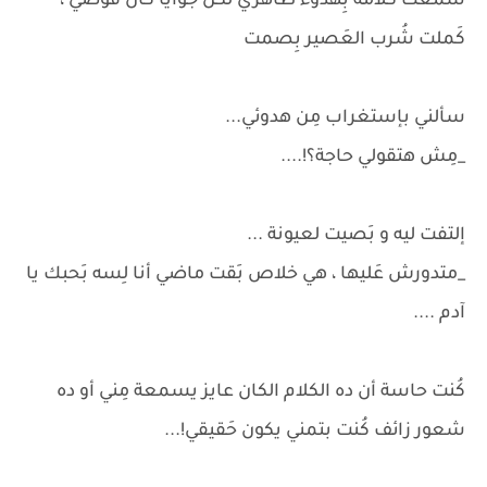
سَمعت كَلامة بِهدوء ظاهري لَكن جوايا كان فوضي ،
كَملت شُرب العَصير بِصمت
سألني بإستغراب مِن هدوئي...
_مِش هتقولي حاجة؟!....
إلتفت ليه و بَصيت لعيونة ...
_متدورش عَليها ، هي خلاص بَقت ماضي أنا لِسه بَحبك يا
آدم ....
كُنت حاسة أن ده الكلام الكان عايز يسمعة مِني أو ده
شعور زائف كُنت بتمني يكون حَقيقي!...