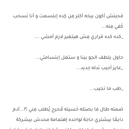
مَحبتش أكون بيخه أكتر مِن كِده إبتسمت و أنا بَسحب
كَفي مِنه...
_كده كده قراري مِش هيتغير لازم أمشي ....
حاول يلطف الجو بينا و ستغل إبتسامتي...
_عايز أجيب بَدله جديد...
_طب ما تجيب...
صَمته طال فا بصتله حَسيته مُحرج يُطلب مِني ؟!...آدم
دايمًا بيشتري حاجة لواحده إهتمامة محدش بيشركة