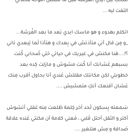
سَحب مِن أيدي الفُرشة قَبل ما تلمس اللوحة فَخلاني
التفت ليه ...
اتكلم بهدوء و هو ماسك ايدي بَعد ما بعد الفُرشة...
_و مِن قال أني متأذتش في بِعدك و هتأذا لَما تِبعدي تاني
؟!....هَنا مكنش في غيريك في حياتي حَتي صُحابي كُنت
بسبهم عَشانك أنا كُنت مشوش و مازلت كِده بعد
خطوبتي لكن مكانتك مقلتش عَندي أنا بحاول أقرب مِنك
عَشان أقنعك أنكِ متمشيش ....
سَمعته بِسكون لَحد أخر كِلمة طَلعت مِنه عَقلي أتشوش
أكتر و الثقل أحتل قَلبي ، مَعني كلامة أن مكنتي عَنده علاقة
صَداقة و مِش هتتغير ....