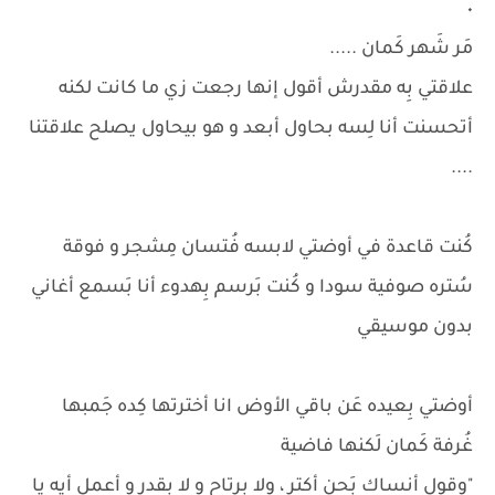
٠
مَر شَهر كَمان .....
علاقتي بِه مقدرش أقول إنها رجعت زي ما كانت لكنه
أتحسنت أنا لِسه بحاول أبعد و هو بيحاول يصلح علاقتنا
....
كُنت قاعدة في أوضتي لابسه فُتسان مِشجر و فوقة
سُتره صوفية سودا و كُنت بَرسم بِهدوء أنا بَسمع أغاني
بدون موسيقي
أوضتي بِعيده عَن باقي الأوض انا أخترتها كِده جَمبها
غُرفة كَمان لَكنها فاضية
"وقول أنساك بَحن أكتر ، ولا برتاح و لا بقدر و أعمل أيه يا