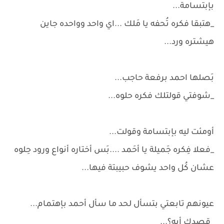
بإبتسامة...
_هتبقا فكره تُحفه يا مَلك ...اي واحد وواحده جاين
هيشتره ورد...
بَصلها احمد برفعة حاجب...
_شوفتي قولتلك فكره حلوه...
أومئت ليه بإبتسامة وقولت...
_فعلا فِكره جَميلة يا أحَمد ....بَس أختاره أنواع ورود حِلوه
عشان كُل واحد يشوف حبيبتة فيها...
عيونهم تابعتي بتسأل لحد ما سأل أحمد بإهتمام...
_قصدك أيه؟...