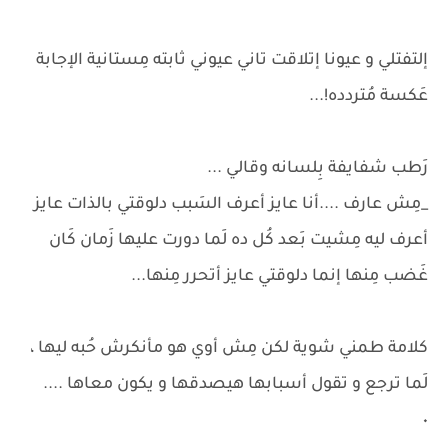
إلتفتلي و عيونا إتلاقت تاني عيوني ثابته مِستانية الإجابة
عَكسة مُتردده!...
رَطب شفايفة بِلسانه وقالي ...
_مِش عارف ....أنا عايز أعرف السَبب دلوقتي بالذات عايز
أعرف ليه مِشيت بَعد كُل ده لَما دورت عليها زَمان كَان
غَضب مِنها إنما دلوقتي عايز أتحرر مِنها...
كلامة طمني شوية لكن مِش أوي هو مأنكرش حُبه ليها ،
لَما ترجع و تقول أسبابها هيصدقها و يكون معاها ....
٠