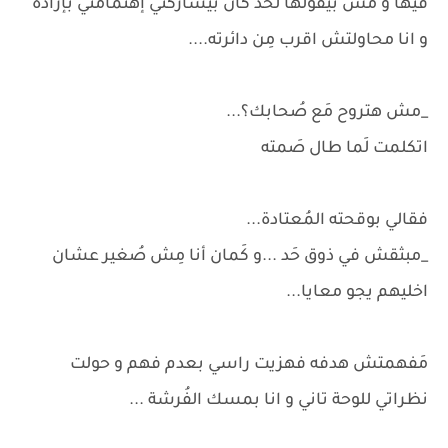
فيها و مش بيقولها لحد كان بيشاركني إهتمامتي بإرادة
و انا محاولتش اقرب مِن دائرته....
_مش هتروح مَع صُحابك؟...
اتكلمت لَما طال صَمته
فقالي بوقحته المُعتادة...
_مبثقش في ذوق حَد ...و كَمان أنا مِش صُغير عشان
اخليهم يجو معايا...
مَفهمتش هدفه فهزيت راسي بعدم فهم و حولت
نظراتي للوحة تاني و انا بمسك الفُرشة ...