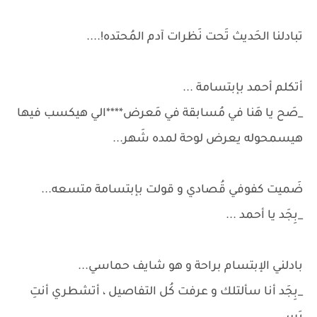
تبادلنا الحَديث تَحت نَظرات آدم المُحتده!....
أتكلم أحمد بإبتسامة ...
_صَح يا هَنا في مُسابقة في مَعرض****الي هيكسب فيها
هيسمحوله يعرض لوحة لمده شَهر...
ضَميت كفوفي قُصادي و قولت بإبتسامة متسعه...
_بِجَد يا أحمد ...
بادلني الإبتسام براحة و هو شايف حماسي...
_بِجَد أنا سألتلك و عرفت كُل التفاصيل ، أتشطري أنتِ