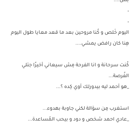
بَس....
٠
٠
اليوم خَلص و كُنا مروحين بعد ما قعد معايا طول اليوم
هِنا كان رافض يمشي....
كُنت سرحانة و انا الفرحة مِش سيعاني أخيرًا جتلي
الفُرصة...
_هو أحمد ليه بيدورلك أوي كِده ؟...
استغرب مِن سؤالة لكني جاوبة بهدوء...
_عادي احمد شخص و دود و بيحب المُساعدة...