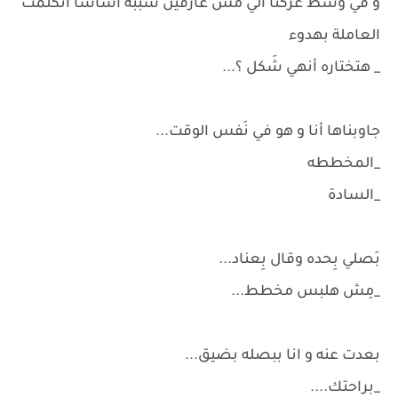
و في وسط عركنا الي مش عارفين سَببه أساسًا اتكلمت
العاملة بهدوء
_ هتختاره أنهي شَكل ؟...
جاوبناها أنا و هو في نَفس الوقت...
_المخططه
_السادة
بَصلي بِحده وقال بِعناد...
_مِش هلبس مخطط...
بعدت عنه و انا ببصله بضيق...
_براحتك....