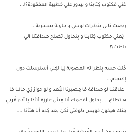
عَني مَكتوب كِتابنا و بيدور علي خطيبة المفقودة؟!...
رجعت تاني بِنظرات لوحتي و جاوبة بِسِخرية...
_يَعني مكتوب كِتابنا و بِتحاول تِصَلح صداقتنا الي
باظت؟!...
كُنت حسه بِنظراته المصوبة لِيا لكِني أسترسلت دون
إهتمام...
_علاقتنا لو صداقة فا مِصيرنا البُعد و لو جواز زي حالنا فا
هنتطلق ....بحاول أفهمك أنا مِش عارزة أتأذا يا آدم قُربي
مِنك هيكون كويس دلوقتي لَكن بعد كِده أنا هتأذا ....