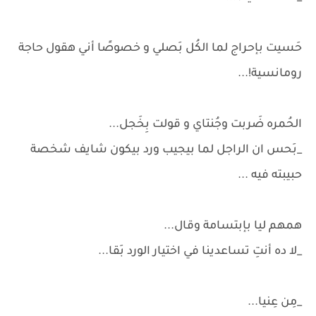
حَسيت بإحراج لما الكُل بَصلي و خصوصًا أني هقول حاجة
رومانسية!...
الحُمره ضَربت وجُنتاي و قولت بِخَجل...
_بَحس ان الراجل لما بيجيب ورد بيكون شايف شخصة
حبيبته فيه ...
همهم ليا بإبتسامة وقال...
_لا ده أنتِ تساعدينا في اختيار الورد بَقا...
_مِن عِنيا...