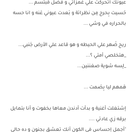
عيونك أتحركت علي غمزاتي و فَضل مُبتسم ...
حَسيت بِحرج مِن نظراتة و بَعدت عيوني عَنه و انا حسه
بالحراره في وشي ...
ريح ضَهر علي الحيطه و هو قاعد علي الأرض جَنبي...
_هتخلصي أمتي ؟...
_لِسه شوية صغننين...
هَمهم ليا بِصَمت ...
إشتغلت أغنية و بدأت أدندن معاها بخفوت و أنا بتمايل
برقه زي عادتي ....
"أجمل إحساس في الكون أنك تعشق بجنون و ده حالي