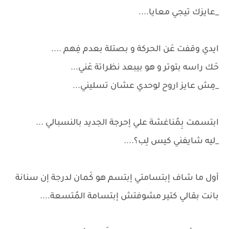
_عايزك تيجي معايا....
ايدي وقفت عَن الحركة و بصتلة بعدم فِهم ....
حَك راسه بتوتر و هو بيبعد نظراتة عَني...
_مِش عايز اروح لوحدي عشان تسليني...
ابتسمت بِمُناغشة علي إحرجة الجديد بالنسبالي ...
_ليه شايفني كيس لِب؟....
أول ما شاف إبتسامتي إبتسم هو كَمان لدرجة إن سنانة
بانت بقالي كتير مشوفتش إبتسامة المُتسعة....