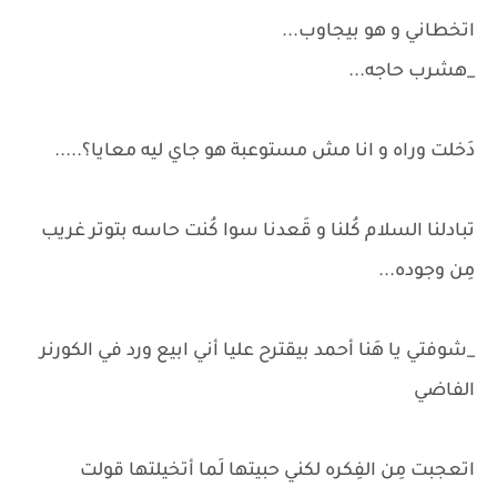
اتخطاني و هو بيجاوب...
_هشرب حاجه...
دَخلت وراه و انا مش مستوعبة هو جاي ليه معايا؟.....
تبادلنا السلام كُلنا و قَعدنا سوا كُنت حاسه بتوتر غريب
مِن وجوده...
_شوفتي يا هَنا أحمد بيقترح عليا أني ابيع ورد في الكورنر
الفاضي
اتعجبت مِن الفِكره لكني حبيتها لَما أتخيلتها قولت