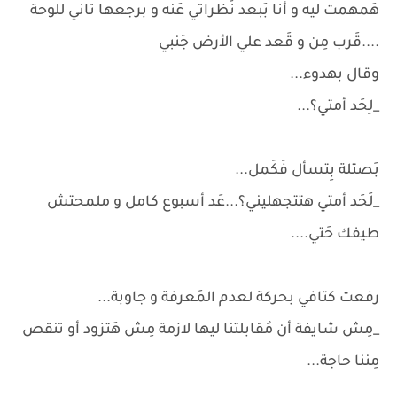
هَمهمت ليه و أنا بَبعد نَظراتي عَنه و برجعها تاني للوحة
....قَرب مِن و قَعد علي الأرض جَنبي
وقال بهدوء...
_لِحَد أمتي؟...
بَصتلة بِتسأل فَكَمل...
_لَحَد أمتي هتتجهليني؟...عَد أسبوع كامل و ملمحتش
طيفك حَتي....
رفعت كتافي بحركة لعدم المَعرفة و جاوبة...
_مِش شايفة أن مُقابلتنا ليها لازمة مِش هَتزود أو تنقص
مِننا حاجة...