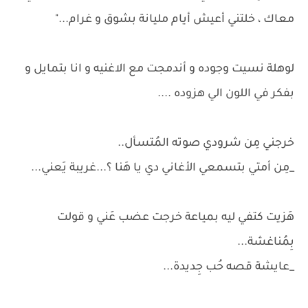
معاك ، خلتني أعيش أيام مليانة بشوق و غرام..."
لوهلة نسيت وجوده و أندمجت مع الاغنيه و انا بتمايل و
بفكر في اللون الي هزوده ....
خرجني مِن شرودي صوته المُتسأل..
_مِن أمتي بتسمعي الأغاني دي يا هَنا ؟...غريبة يَعني...
هَزيت كتفي ليه بمياعة خرجت عضب عَني و قولت
بِمُناغشة...
_عايشة قصه حُب جِديدة...