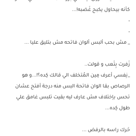
كأنه بيحاول يكبح غَضبه!...
٠
٠
_ مش بحب ألبس ألوان فاتحه مش بتليق عليا ...
زَفرت بِتَعب و قولت..
_نِفسي أعرف مِين المُتخلف الي قالك كِده؟!...و هو
الرصاص بقا الوان فاتحة البس منه درجة أفتح عشان
تحس بإختلاف مش عارف ليه بقيت تلبس غامق علي
طول كِده...
حَرك راسه بالرفض ...