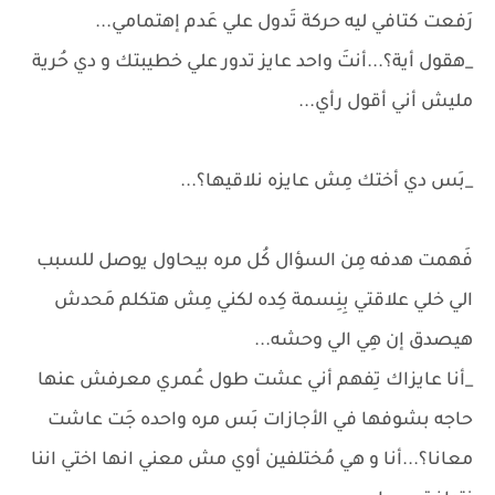
رَفعت كتافي ليه حركة تَدول علي عَدم إهتمامي...
_هقول أية؟...أنتَ واحد عايز تدور علي خطيبتك و دي حُرية
مليش أني أقول رأي...
_بَس دي أختك مِش عايزه نلاقيها؟...
فَهمت هدفه مِن السؤال كُل مره بيحاول يوصل للسبب
الي خلي علاقتي بِنِسمة كِده لكني مِش هتكلم مَحدش
هيصدق إن هِي الي وحشه...
_أنا عايزاك تِفهم أني عشت طول عُمري معرفش عنها
حاجه بشوفها في الأجازات بَس مره واحده جَت عاشت
معانا؟...أنا و هي مُختلفين أوي مش معني انها اختي اننا