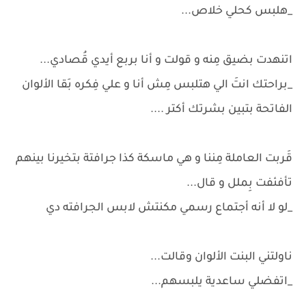
_هلبس كحلي خلاص...
اتنهدت بضيق مِنه و قولت و أنا بربع أيدي قُصادي...
_براحتك انتَ الي هتلبس مِش أنا و علي فِكره بَقا الألوان
الفاتحة بتبين بشرتك أكتر ....
قَربت العاملة مِننا و هي ماسكة كذا جرافتة بتخيرنا بينهم
تأفئفت بِملل و قال...
_لو لا أنه أجتماع رسمي مكنتش لابس الجرافته دي
ناولتني البنت الألوان وقالت...
_اتفضلي ساعدية يلبسهم...