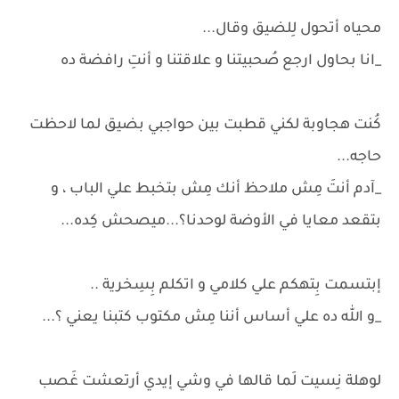
محياه أتحول لِلضيق وقال...
_انا بحاول ارجع صُحبيتنا و علاقتنا و أنتِ رافضة ده
كُنت هجاوبة لكني قطبت بين حواجبي بضيق لما لاحظت
حاجه...
_آدم أنتَ مِش ملاحظ أنك مِش بتخبط علي الباب ، و
بتقعد معايا في الأوضة لوحدنا؟...ميصحش كِده...
إبتسمت بِتهكم علي كلامي و اتكلم بِسِخرية ..
_و الله ده علي أساس أننا مِش مكتوب كتبنا يعني ؟...
لوهلة نِسيت لَما قالها في وشي إيدي أرتعشت غَصب