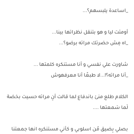
_اساعدة يلبسهم؟...
أومئت ليا و هو بتنقل نظراتها بينا...
_اه مِش حضرتك مراته برضو؟...
شاورت علي نفسي و أنا مستنكره كلمتها ...
_أنا مراته؟!...لا طبعًا أنا معرفهوش
الكلام طلع منئ باندفاع لما قالت أنِ مراته حسيت بخضة
لَما سَمعتها ....
بصلي بِضيق مُن اسلوبي و كأني مستنكره انها جمعتنا