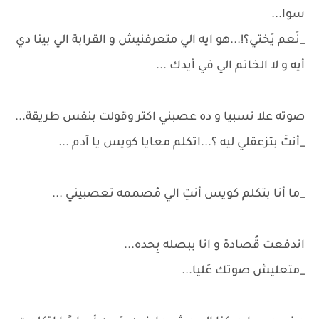
سوا...
_نَعم يَختي؟!...هو ايه الي متعرفنيش و القرابة الي بينا دي
أيه و لا الخاتم الي في أيدك ...
صوته علا نسبيا و ده عصبني اكتر وقولت بنفس طريقة...
_أنتَ بتزعقلي ليه ؟...اتكلم معايا كويس يا آدم ...
_ما أنا بتكلم كويس أنتِ الي مُصممه تعصبيني ...
اندفعت قُصادة و انا ببصله بِحده...
_متعليش صوتك عَليا...