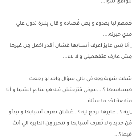
نتوافق سوا...
هَمهم ليا بهدوء و بَص قُصاده و قال بِنبرة تدول علي
مَدي حيرته....
_أنا بَس عايز اعرف أسبابها عَشان أقدر اكمل مِن غيرها
مِش عارف هتفهميني و لا لاء...
سَكت شوية وجه في بالي سؤال واحد لو رجعت
هيسامحها ؟....عيوني مَتزحتش عَنه هو متابع السَما و أنا
متابعة لحَد ما سألة...
_لِيه ؟...عايزها ترجع ليه ؟...عَشان تعرف أسبابها و تبدأو
مُن جديد و لا تَعرف أسبابها و تتحرر مِن الدايرة الي أنتَ
فيها؟...