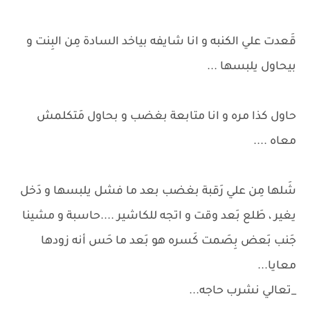
قَعدت علي الكنبه و انا شايفه بياخد السادة مِن البِنت و
بيحاول يلبسها ...
حاول كذا مره و انا متابعة بغضب و بحاول مَتكلمش
معاه ....
شَلها مِن علي رَقبة بغضب بعد ما فشل يلبسها و دَخل
يغير ، طَلع بَعد وقت و اتجه للكاشير ....حاسبة و مشينا
جَنب بَعض بِصَمت كَسره هو بَعد ما حَس أنه زودها
معايا...
_تعالي نشرب حاجه...