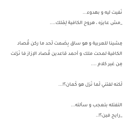
نَفيت ليه و بهدوء...
_مش عايزه ، هروح الكافية لِمَلك....
مِشينا للعربية و هو ساق بِصَمت لَحد ما ركن قُصاد
الكافية لمحت ملك و أحمد قاعدين قُصاد الإزاز فا نَزلت
مِن غير كلام ....
لَكنه لفتني لَما نَزل هو كَمان؟!...
التفتله بتعجب و سألته...
_رايح فين؟!..