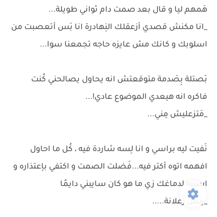
هَمهم ليا و قال بعد صمت دام ثواني طويلة...
_انا مكنش قصدي أزعقلك النِهادرة انا بَس أتعصبت من
اسلوبك و كانك مش عايزه حاجه تجمعنا سوا...
بَصتلة بِصَدمة متوقعتش انه يحاول يصالحني كُنت
فاكره انه هيعدي الموضوع عادي!...
_مَتزعليش مِني...
نَفيت ليه براسي و انا لِسه شاردة فيه ، كُل ما احاول
افهمه اتوه أكتر فيه...فَضلت الصمت و اكتفي بإعتذاره و
اسيبه لدماغك زي ما هو كان سايبني دايمًا
_مِش زَعلانة.....