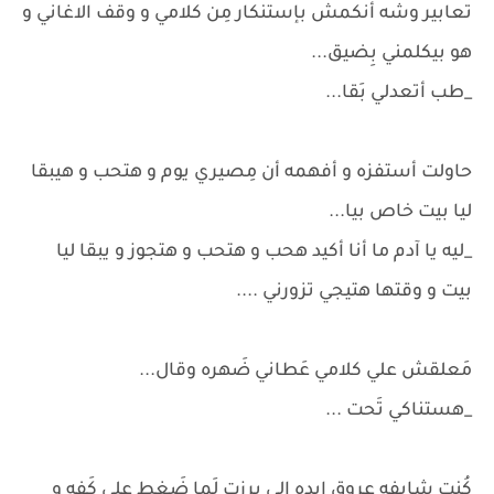
تعابير وشه أنكمش بإستنكار مِن كلامي و وقف الاغاني و
هو بيكلمني بِضيق...
_طب أتعدلي بَقا...
حاولت أستفزه و أفهمه أن مِصيري يوم و هتحب و هيبقا
ليا بيت خاص بيا...
_ليه يا آدم ما أنا أكيد هحب و هتحب و هتجوز و يبقا ليا
بيت و وقتها هتيجي تزورني ....
مَعلقش علي كلامي عَطاني ضَهره وقال...
_هستناكي تَحت ...
كُنت شايفه عروق ايده الي برزت لَما ضَغط علي كَفه و