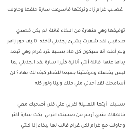
غضـ ـب غرام زاد وتركتها فأسرعت سارة خلفها وحاولت
توقيفها وهي منهارة من البكاء قائلة لم يكن قصدي
صدقيني لقد شعرت بشيء يجذبني لأخذه تاليف حور زاهر
ولم أعلم أنه سيكون كل هاد بسببه لترد غرام وهي تبعد
يداها عنها قائلة أنتي أنانية كثيرا سارة لقد انجذبتي بما
ليس يخصك وعرضتينا جميعا للخطر كيف لك بهاد؟ لن
أسامحك لقد أخذتي مني ملك ولينا ونور كله
بسببك أيتها اللعـ ـينة اغربي عني فلن أصحبك معي
فالهلاك عندي أرحم من صحبتك اغربي بكت سارة أكثر
وحاولت مع غرام لكن غرام قالت لها ببكاء إذا كنتي