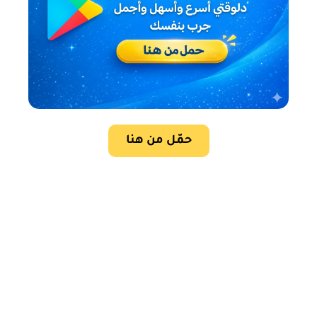
حمّل من هنا