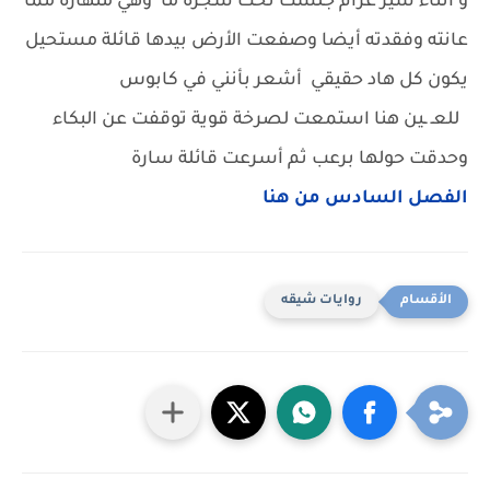
و أثناء سير غرام جلست تحت شجرة ما وهي منهارة مما
عانته وفقدته أيضا وصفعت الأرض بيدها قائلة مستحيل
يكون كل هاد حقيقي أشعر بأنني في كابوس
للعـ ـين هنا استمعت لصرخة قوية توقفت عن البكاء
وحدقت حولها برعب ثم أسرعت قائلة سارة
الفصل السادس من هنا
روايات شيقه