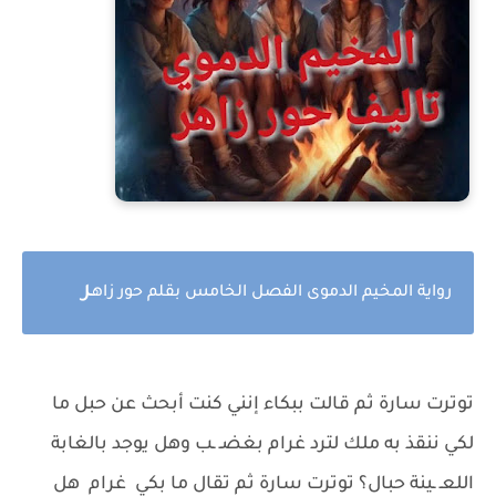
ر
رواية المخيم الدموى الفصل الخامس بقلم حور زاه
توترت سارة ثم قالت ببكاء إنني كنت أبحث عن حبل ما
لكي ننقذ به ملك لترد غرام بغضـ ـب وهل يوجد بالغابة
اللعـ ـينة حبال؟ توترت سارة ثم تقال ما بكي غرام هل