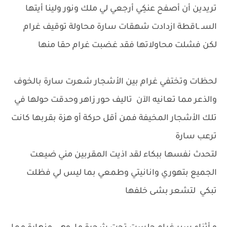
تريدين أن أصفح عنكِي أرجعي لي ملك ونور ولينا أيتها
السـ ـاقطة ازدادت شهقات سارة محاولة توقيف غرام
لكن فشلت محاولاتها فقد غضبت غرام حقا منها
لحظات وتختفي غرام بين الأشجار شعرت سارة بالخوف
والذعر مما تعانيه الآن تاليف حور زاهر وحدقت حولها في
تلك الأشجار المخيفة فمن أقل حركة أو هزة بقربها كانت
ترعب سارة
لتحدث نفسها ببكاء لقد اذيت المقربين مني ضيعت
الجميع بتهوري وانانيتي وطمعي بما ليس لي فظلت
تبكي لتشعر بشى خلفها