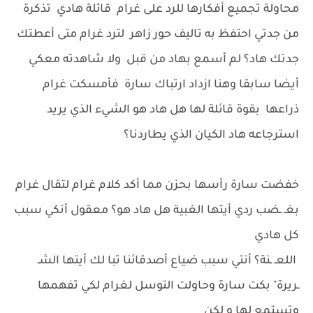
محاولة تجميع أفكارها للرد على غرام قائلة هادي تذكرة
من جدتي احتفظ به تاليف حور زاهر لترد غرام متى أعطتك
جدتك هاد؟ لم أسمع بهاد من قبل ولا شاهدته معكي
أيضا سابقا وهنا ازداد ارتباك سارة فأمسكت غرام
ذراعها بقوة قائلة لها هل هاد هو الشيء الذي يريد
استرجاعه هاد الكيان الذي يطاردنا؟
خفضت سارة رأسها بحزن مما أكد كلام غرام لتقال غرام
بغـ ـضب ردي أيتها الغبية هل هاد هو؟ معقول أنكي سبب
كل هادي
اللعـ ـنة؟ أنتي سبب ضياع أصدقائنا تبا لك أيتها الشـ
ـريرة" بكت سارة وحاولت التوسل لغرام لكي تفهمها
وتستمع لها و لكن