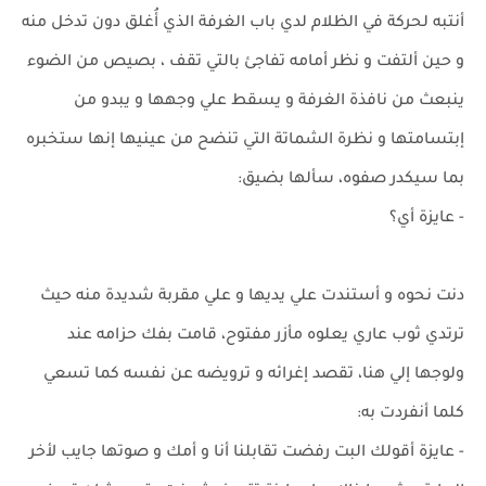
أنتبه لحركة في الظلام لدي باب الغرفة الذي أُغلق دون تدخل منه
و حين ألتفت و نظر أمامه تفاجئ بالتي تقف ، بصيص من الضوء
ينبعث من نافذة الغرفة و يسقط علي وجهها و يبدو من
إبتسامتها و نظرة الشماتة التي تنضح من عينيها إنها ستخبره
بما سيكدر صفوه، سألها بضيق:
- عايزة أي؟
دنت نحوه و أستندت علي يديها و علي مقربة شديدة منه حيث
ترتدي ثوب عاري يعلوه مأزر مفتوح، قامت بفك حزامه عند
ولوجها إلي هنا، تقصد إغرائه و ترويضه عن نفسه كما تسعي
كلما أنفردت به:
- عايزة أقولك البت رفضت تقابلنا أنا و أمك و صوتها جايب لأخر