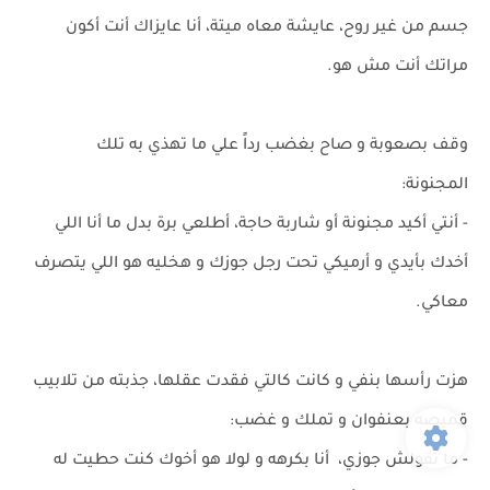
جسم من غير روح، عايشة معاه ميتة، أنا عايزاك أنت أكون
مراتك أنت مش هو.
وقف بصعوبة و صاح بغضب رداً علي ما تهذي به تلك
المجنونة:
- أنتي أكيد مجنونة أو شاربة حاجة، أطلعي برة بدل ما أنا اللي
أخدك بأيدي و أرميكي تحت رجل جوزك و هخليه هو اللي يتصرف
معاكي.
هزت رأسها بنفي و كانت كالتي فقدت عقلها، جذبته من تلابيب
قميصه بعنفوان و تملك و غضب:
- ما تقولش جوزي، أنا بكرهه و لولا هو أخوك كنت حطيت له