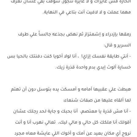
الحارة مش عايزاك و لا عايزة تتجوز، شوفت بقي عشان تعرف
مهما عملت و لا لافيت أنت بتاعي في النهاية.
رمقها بإزدراء و إشمئزاز ثم نهض بجذعه جالساً علي طرف
السرير و قال:
- أنتي طايقة نفسك إزاي! ، أنا لولا أخويا كنت دفنتك بالحيا بس
خسارة ألوث إيدي بدم واحدة قذرة زيك.
هبطت علي عقبيها أمامه و أمسكت يده بتوسل دون أن تهتم
لما ألقاه عليها من صفات شنعاء:
- أنا مش قذرة يا معتصم، أنا بحبك و جاية لحد رجلك عشان
أقولك أنا ملكك كل حالي و مالي ليك، تعالي نهرب أنا و أنت
نروح أي مكان بعيد عن أمك و أخوك اللي عايشة معاه مجرد