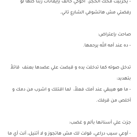
- يخربيت مخك الحجر، أخوكي حالف بإيمانات ربنا كلها لو
رفضتي مش هاتشوفي الشارع تاني.
صاحت بإعتراض:
- ده عند أمه الله يرحمها.
تدخل صوته كما تدخلت يده و قبضت علي عضدها بعنف قائلاً
بتهديد:
- ما هو هيبقي عند أمك فعلاً، لما اقتلك و اشرب من دمك و
أخلص من قرفك.
جزت علي أسنانها بألم و غضب:
- أوعي سيب دراعي، قولت لك مش هاتجوز و لا أتنيل، أنت أي ما