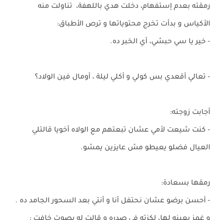
رمقته بعدم إستفهام، دخلت هدي باللهفة، تناولت منه
الأكياس و بدأت تخرج محتوياتها و ترص الأطباق:
- خير يا سي حبشي، أي الخبر ده.
- تعالي أقعدي بس كولي و أكلي ليلة ، أومال فين الولاد؟
أجابت زوجته:
- كنت شيعت لأمي عشان تبعتهم مع الولاه أخويا قالتلي
العيال فضلو يعيطو مش عايزين يمشو.
رمقها بسعادة:
- أحسن برضو عشان نحتفل أنا و أنتي بعد السحور الجامد ده .
و غمز بعينه لها، لكزته في صدره و قالت له بصوت خافت :