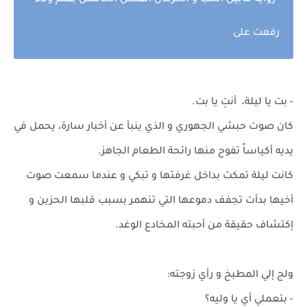
رواية مابين الحب و الحرمان الفصل الخامس بقلم ولاء
رفعت على
- بت يا ليلة، أنتِ يا بت.
كان صوت حبشي الجهوري و الذي ينبأ عن أخبار سارة، يحمل في
يديه أكياساً تفوح منها رائحة الطعام الجاهز.
كانت ليلة تمكث بداخل غرفتها و تبكي و عندما سمعت صوت
أخيها بدأت تجفف دموعها التي تنهمر بسبب قلبها الحزين و
إكتشاف حقيقة من أحبته المخادع الوغد.
ولج إلي المطبخ و رأي زوجته:
- بتعملي أي يا وليه؟