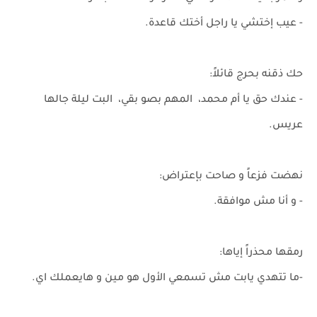
- عيب إختشي يا راجل أختك قاعدة.
حك ذقنه بحرج قائلاً:
- عندك حق يا أم محمد، المهم بصو بقي، البت ليلة جالها
عريس.
نهضت فزعاً و صاحت بإعتراض:
- و أنا مش موافقة.
رمقها محذراً إياها:
-ما تتهدي يابت مش تسمعي الأول هو مين و هايعملك اي.