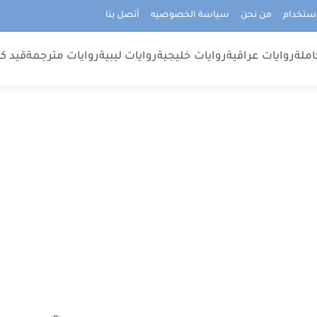
استخدام
من نحن
سياسة الخصوصيه
أتصل بنا
املة
روايات عراقية
روايات خليجية
روايات ليبية
روايات مترجمة
قيد كت