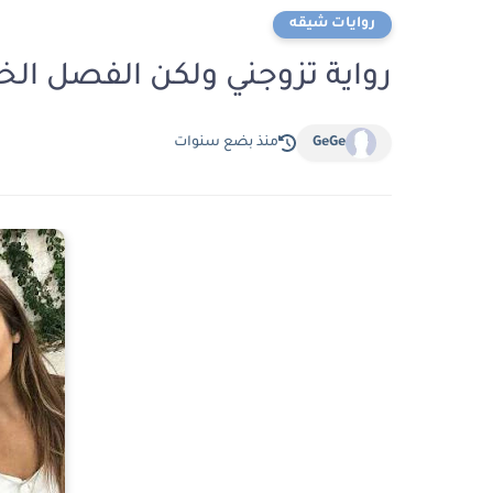
روايات شيقه
رواية تزوجني ولكن الفصل الخامس 5 بقل
GeGe
منذ بضع سنوات