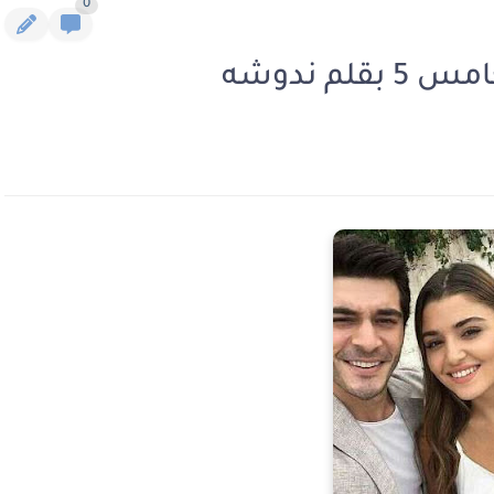
0
م ندوشه