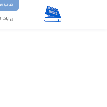
اتفاقية ال
روايات ك