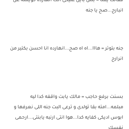
فقالت يمنا = بس باين عليكى انك انهارده كويسه عن
انبارح...صح يا جنه
جنه بتوتر = هااا...اه اه صح...انهارده انا احسن بكتير من
انرارح
بسنت برفع حاجب = مالك يابت واقفه كدا ليه
مبلمه...امته بقا تولدى و ترعى البت جنه اللى نعرفها و
ابوس اديكى كفايه كدا...هوا انتى ارنبه يابنتى...ارحمى
نفسك