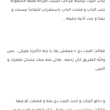
بباب البيت بيخبط فراحت لبست طرحه لقتها محطوته
جنب الباب و فتحت الباب باستغراب لتتفاجأ ببسنت و
يمنا و بنت تانيه جميله...
فقالت البنت دى = معلش بقا يا جنه اتأخرنا عليكى...بس
والله الطريق كان زحمه...هاتى منه عنك عشان طهرك و
البيبى
و دخلو البنات و خدت البنت دى منه و فضلت تلاعبها