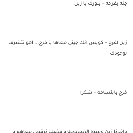
جنه بفرحه = بنورك يا زين
زين لفرح = كويس انك جيتى معاها يا فرح... اهو نتشرف
بوجودك
فرح بابتسامه = شكرآ
واخدنا زين وسط المجموعه و فضلنا نرقص معاهم و