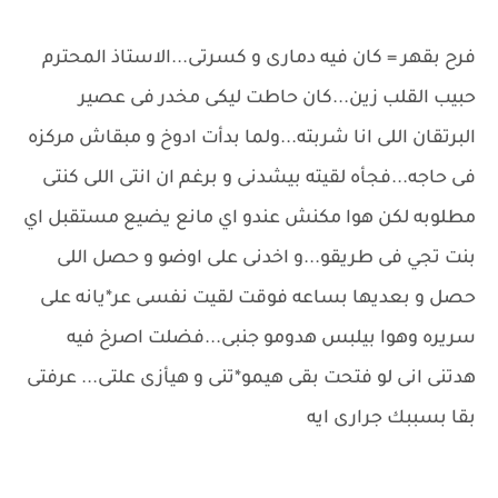
فرح بقهر = كان فيه دمارى و كسرتى...الاستاذ المحترم
حبيب القلب زين...كان حاطت ليكى مخدر فى عصير
البرتقان اللى انا شربته...ولما بدأت ادوخ و مبقاش مركزه
فى حاجه...فجأه لقيته بيشدنى و برغم ان انتى اللى كنتى
مطلوبه لكن هوا مكنش عندو اي مانع يضيع مستقبل اي
بنت تجي فى طريقو...و اخدنى على اوضو و حصل اللى
حصل و بعديها بساعه فوقت لقيت نفسى عر*يانه على
سريره وهوا بيلبس هدومو جنبى...فضلت اصرخ فيه
هدتنى انى لو فتحت بقى هيمو*تنى و هيأزى علتى... عرفتى
بقا بسببك جرارى ايه