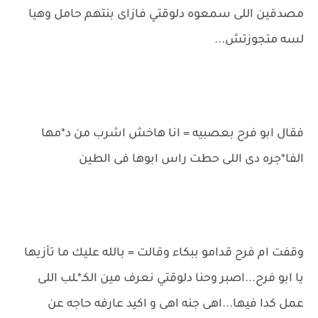
مصدقين اللى سمعوه دلوقتي فازاى بنتهم حامل وهيا
لسه متجوزتش...
فقال ابو فرح بعصبيه = انا هاخش اشرب من د*مها
الفا*جره دى اللى حطت راس ابوها فى الطين
وقفت ام فرح قدامو ببكاء وقالت = بالله عليك ما تأزيها
يا ابو فرح...اصبر وحنا دلوقتي نعرف مين الكـ*ـلب اللى
عمل كدا فيها...اهى جنه اهى و اكيد عارفه حاجه عن