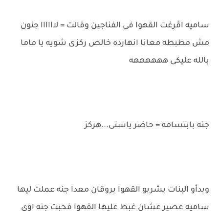
ساميه اڤرغت القهوا فى الفناجين وقالت = لاااااا جنون
مش مظبطه معانا انهارده خالص ركزى شويه يا ماما
بالله عليكى ههههههه
جنه بابتسامه = حاضر ياستى...هركز
وبدأو البنات يشربو القهوا بروقان معدا جنه عملت ليها
ساميه عصير عشان غبط عليها القهوا فحبت جنه اوى