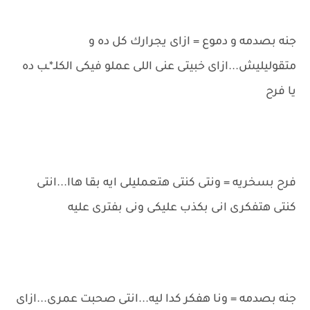
جنه بصدمه و دموع = ازاى يجرارك كل ده و
متقوليليش...ازاى خبيتى عنى اللى عملو فيكى الكلـ*ـب ده
يا فرح
فرح بسخريه = ونتى كنتى هتعمليلى ايه بقا هاا...انتى
كنتى هتفكرى انى بكذب عليكى ونى بفترى عليه
جنه بصدمه = ونا هفكر كدا ليه...انتى صحبت عمرى...ازاى