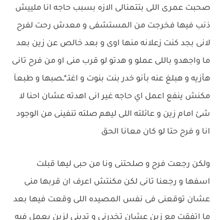
صحبت عمرى اللى بتتمنالى الازه بسبب حاجه انا ملييش
ذنب فيها فخرجت من المستشفى و معدش رحت لفرح
لانى بجد كنت زعلانه منها اوى و بعد خالص عن زين بعد
ما واجهدو باللى عملو و هدتو لو قرب منى او من فرح تانى
هأزيه و هبلغ عنه بأنو خدر بنت بنوت و اغتـ*ـصبها و طبعآ
مكنش ينفع اعمل اي حاجه غير انى اهدته عشان احنا لا
شئ امام زين و عائلته اللى ليهم صلته تنفينى من الوجود
انا و فرح حتا لو كان معانا الحق
ولكن رجعت فرح و صلحتنى ونا من حبى ليها قبلت
اسفها و رجعنا تانى لكن مكنتش اعرف ان قربها منى
عشان توقعنى فى نفس المصيده اللى وقعت فيها بعد
ما اتفقت مع زين عشان تخدرنى و تدينى لزين يعمل فيه