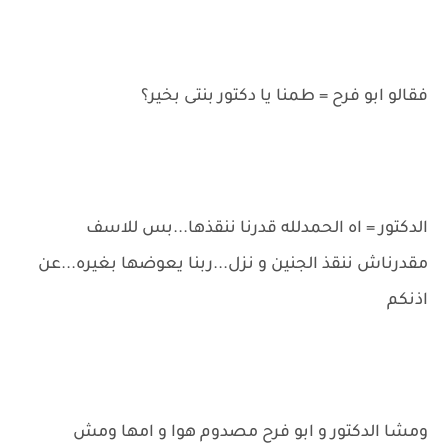
فقالو ابو فرح = طمنا يا دكتور بنتى بخير؟
الدكتور = اه الحمدلله قدرنا ننقذها...بس للاسف
مقدرناش ننقذ الجنين و نزل...ربنا يعوضها بغيره...عن
اذنكم
ومشا الدكتور و ابو فرح مصدوم هوا و امها ومش