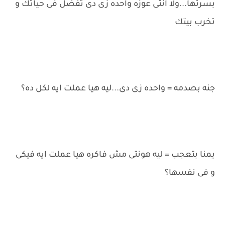
بسرتها...ولا انتى عوزه واحده زى دى تفضل فى حياتك و
تخرب بيتك
جنه بصدمه = واحده زى دى...ليه هيا عملت ايه لكل ده؟
يمنا بتعجب = ليه هونتى مش فاكره هيا عملت ايه فيكى
و فى نفسها؟