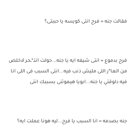
فقالت جنه = فرح انتى كويسه يا حببتى؟
فرح بدموع = انتى شيفه ايه يا جنه...حولت انتـ*ـحر لاخلص
من العا*ر اللى مليش ذنب فيه...انتى السبب فى اللى انا
فيه دلوقتي يا جنه...ابويا هيموتنى بسببك انتى
جنه بصدمه = انا السبب يا فرح...ليه هونا عملت ايه؟