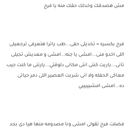
مش هصدقك وخدلك حقك منه يا فرح
فرح بكسره = تخديلى حقى...طب ياترا هتعرفى ترجعيلى
اللى اخدو منى...امشى يا جنه...امشى و معديش تجيلى
تانى...ياريت كنتى انتى مكانى دلوقتي...يارتنى ما كنت جيب
معاكى الحفله ولا انى شربت العصير اللى دمر حياتى
ده...امشى امشيييييي
فضلت فرح تقولى امشى ونا مصدومه منها هيا دى بجد