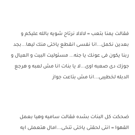
فقالت يمنا بتعب = لالالا نرتاح شويه بالله عليكم و
بعدين نكمل...انا نفسى انقطع ياختى منك ليها...بجد
ربنا يكون فى عونك يا جنه... مسئوليت البيت و العيال و
جوزك دى صعبه اوى...لا يا بنات انا مش لعبه و هرجع
الدبله لخطيبى...انا مش بتاعت جواز
ضحكت كل البنات بشده فقالت ساميه وهيا بعمل
القهوا = انتى لحقتى ياختى تنخى...امال هتعملى ايه