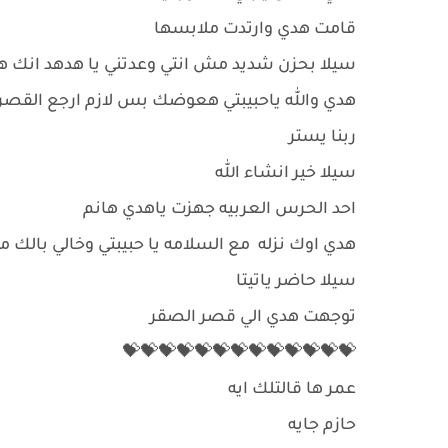
قامت هدي وارتدت ملابسها
سيلا بحزن شديد مش انتي وعدتني يا هدهد انك هتعقد
هدي والله ياحبيبتي هعوضك بس لازم ارجع القصر 
ربنا يستر
سيلا خير انشاء الله
احد الحرس العربيه جهزت ياهدي هانم
هدي اوك نزله مع السلامه يا حبيبتي وخالي بالك
سيلا حاضر ياتيتا
توجهت هدي الي قصر الصقر
💝💝💝💝💝💝💝💝💝💝💝💝💝
عمر ها قالتلك ايه
حازم جايه