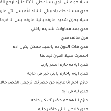
سيلا هو مش ناوي يسامحني ياتيتا عايزه ارجع ال
هدي هيسامحك ياحبيبتي انشاء الله بس انتي عار
سيلا بحزن شديد عارفه ياتيتا عارفه بس انا فرحانه 
هدي بعد محاولات شديده ياختي
فرن هاتف هدي
هدي هات الفون ده ياسيلا ممكن يكون ادم
احضرت سيلا الفون لجدتها
هدي ايه ده حازم استر يارب
هدي ايوه ياحازم يابني خير في حاجه
حازم احم انا عايزه من حضرتك ترجعي القصر حالا
هدي ليه في ايه
حازم انا هفهم حضرتك كل حاجه
هدي خلاص يابني حاضر جايه