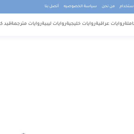
استخدام
من نحن
سياسة الخصوصيه
أتصل بنا
املة
روايات عراقية
روايات خليجية
روايات ليبية
روايات مترجمة
قيد كت