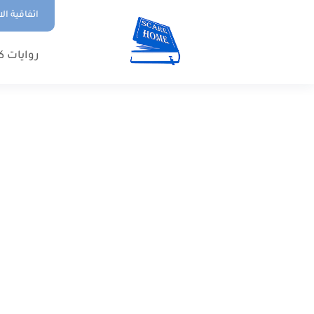
اتفاقية ال
روايات ك