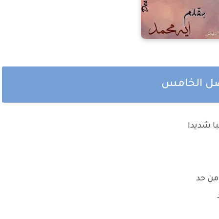
فصل الخامس
ا شديدا
من حد