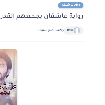
روايات شيقه
رواية عاشقان يجمعهم القدر الفصل ال
Roka
منذ بضع سنوات