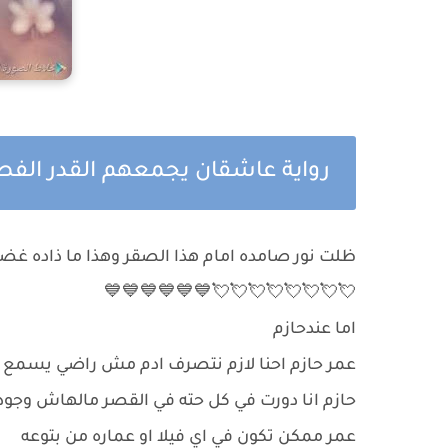
رواية عاشقان يجمعهم القدر ال
ظلت نور صامده امام هذا الصقر وهذا ما ذاده غضب
💘💘💘💘💘💘💘💘💙💙💙💙💙💙
اما عندحازم
عمر حازم احنا لازم نتصرف ادم مش راضي يسمع 
حازم انا دورت في كل حته في القصر مالهاش وجود
عمر ممكن تكون في اي فيلا او عماره من بتوعه