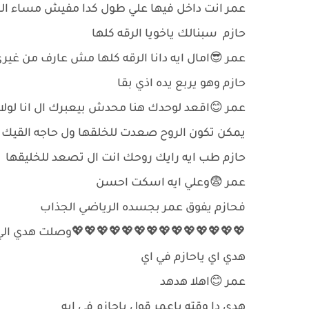
عمر انت داخل فيها علي طول كدا مفيش مساء الخ
حازم سبنالك ياخويا الرقه كلها
عمر 😎امال ايه دانا الرقه كلها مش عارف من غي
حازم وهو يربع يده اذي بقا
عمر 😊اقعد لوحدك هنا محدش بيعبرك ال انا لولا
يمكن تكون الروح صعدت للخلقها ول حاجه القيك ب
حازم طب ايه رايك روحك انت ال تصعد للخليقها
عمر 😨وعلي ايه اسكت احسن
فحازم يفوق عمر بجسده الرياضي الجذاب
💖💖💖💖💖💖💖💖💖💖💖💖💖💖وصلت هدي الي 
هدي اي ياحازم في اي
عمر 😊اهلا هدهد
هدي دا وقته ياعمر قول ياحازم في ايه