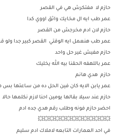
حازم لا مفتكرش هي في القصر
عمر طب ايه ال مخايك واثق اووي كدا
حازم لان ادم مخرجش من القصر
عمر طب هنعمل ايه الوقتي القصر كبير جدا ولو قع
حازم مفيش غير حل واحد
عمر باللهفه الحقنا بيه الله يخليك
حازم هدي هانم
عمر يابن الايه كان فين الحل ده من ساعتها بس 
حازم عند سيلا بقالها يومين احنا لازم نكلمها حالا
احضر حازم فونه وطلب رقم هدي جده ادم
💥💥💥💥💥💥💥💥💥💥💥💥💥
في احد العمارات التابعه لاملاك ادم سليم