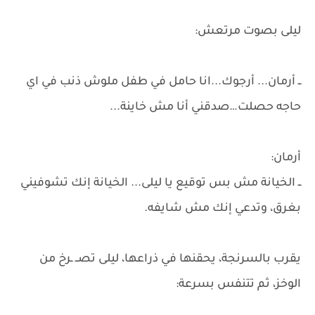
ليلى بصوت مرتعش:
ــ أرمان... أرجوك...انا حامل في طفل ملوش ذنب في اي
حاجه حصلت…صدقني أنا مش خاينة...
أرمان:
ــ الخيانة مش بس توقيع يا ليلى... الخيانة إنك تشوفيني
بغرق، وتدعي إنك مش شايفه.
يقرب بالسرنجة، يحقنها في ذراعها، ليلى تصــ ـرخ من
الوخز، ثم تتنفس بسرعة: