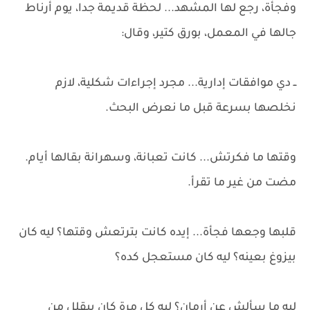
وفجأة، رجع لها المشهد... لحظة قديمة جدا، يوم أرناط
جالها في المعمل، بورق كتير، وقال:
ــ دي موافقات إدارية... مجرد إجراءات شكلية، لازم
نخلصها بسرعة قبل ما نعرض البحث.
وقتها ما فكرتش... كانت تعبانة، وسهرانة بقالها أيام.
مضت من غير ما تقرأ.
قلبها وجعها فجأة... إيده كانت بترتعش وقتها؟ ليه كان
بيزوغ بعينه؟ ليه كان مستعجل كده؟
ليه ما سألش عن أرمان؟ ليه كل مرة كان بيقلل من