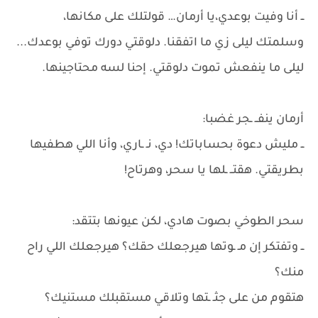
ــ أنا وفيت بوعدي،يا أرمان… قولتلك على مكانها،
وسلمتك ليلى زي ما اتفقنا. دلوقتي دورك توفي بوعدك...
ليلى ما ينفعش تموت دلوقتي. إحنا لسه محتاجينها.
أرمان ينفــ ـجر غضبا:
ــ مليش دعوة بحساباتك! دي، نـ ـاري، وأنا اللي هطفيها
بطريقتي. هقتــ ـلها يا سحر، وهرتاح!
سحر الطوخي بصوت هادي، لكن عيونها بتتقد:
ــ وتفتكر إن مـ ـوتها هيرجعلك حقك؟ هيرجعلك اللي راح
منك؟
هتقوم من على جثـ ـتها وتلاقي مستقبلك مستنيك؟