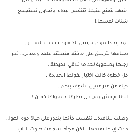
ثقيل، والهواء في الغرفة كأنه واقف. ما بيتحركش.
شهد بتفتح عنيها، تتنفس ببطء. وتحاول تستجمع
شتات نفسها.!
تمد إيدها بتردد، تلمس الكومودينو جنب السرير...
صباعها يتزحلق على حافته، فتستند عليه، وبعدين.. تجر
رجلها بصعوبة لحد ما تلاقي الحيطة..
كل خطوة كانت اختبار لقوتها الجديدة..
حياة من غير عينين تشوف بيهم..
الظلام مش بس في نظرها، ده جواها كمان.!
وصلت للنافذة… تنفست كأنها بتدور على حياة جوه الهوا..
مدت إيدها تفتحها… لكن فجأة، سمعت صوت الباب