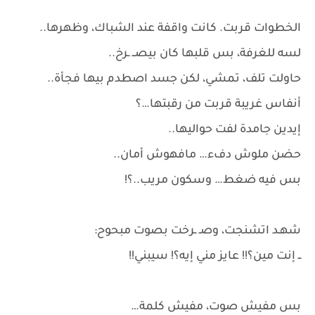
الخطوات قربت. كانت واقفة عند الشباك، وظهرها..
لسه للغرفة، بس قلبها كان بيصــ ـرخ..
حاولت تلف، تمشي، لكن جسد اصطدم بيها فجأة..
أنفاس غريبة قربت من رقبتها…؟
إيدين جامدة لفت حواليها..
حضن ملوش دفء… مافهوش أمان..
بس فيه ضغط… وسكون مريب..؟!
شهـد اتشنجت، وصـ ـرخت بصوت مبحوح:
ــ إنت مين؟!! عايز مني إيه؟! سيبني!!
بس مفيش صوت، مفيش كلمة…