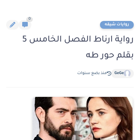
0
روايات شيقه
رواية ارناط الفصل الخامس 5
بقلم حور طه
GeGe
منذ بضع سنوات