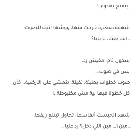
بيتفتح بهدوء..!
شهقة صغيرة خرجت منها، ووشها اتجه للصوت:
ــ انت جيت، يا بابا؟
سكون تام. مفيش رد..
بس في صوت…
صوت خطوات بطيئة، تقيلة، بتمشي على الأرضية.. كأن
كل خطوة فيها نية مش مظبوطة..!
شهـد اتحبست أنفاسها، تحاول تبتلع ريقها:
ــ مين؟… مين اللي دخل؟ رد عليا…