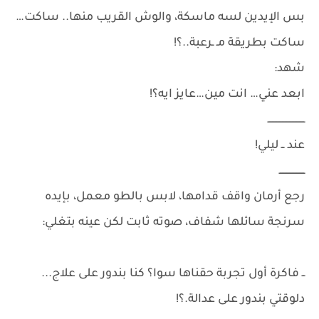
بس الإيدين لسه ماسكة، والوش القريب منها.. ساكت…
ساكت بطريقة مـ ـرعبة..؟!
شهد:
ابعد عني… انت مين…عايز ايه؟!
ــــــــــــــــــــــــــ
عند ــ ليلي!
ــــــــــــــــــ
رجع أرمان واقف قدامها، لابس بالطو معمل، بإيده
سرنجة سائلها شفاف، صوته ثابت لكن عينه بتغلي:
ــ فاكرة أول تجربة حقناها سوا؟ كنا بندور على علاج...
دلوقتي بندور على عدالة.؟!