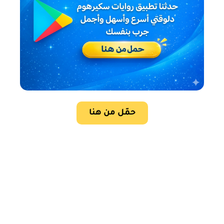
حمّل من هنا