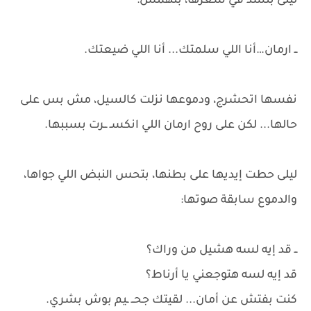
ليلى بتشد في شعرها، بتهمس:
ــ ارمان…أنا اللي سلمتك... أنا اللي ضيعتك.
نفسها اتحشرج، ودموعها نزلت كالسيل، مش بس على
حالها... لكن على روح ارمان اللي انكسـ ــرت بسببها.
ليلى حطت إيديها على بطنها، بتحس النبض اللي جواها،
والدموع سابقة صوتها:
ــ قد إيه لسه هشيل من وراك؟
قد إيه لسه هتوجعني يا أرناط؟
كنت بفتش عن أمان... لقيتك جحــ ـيم بوش بشري.