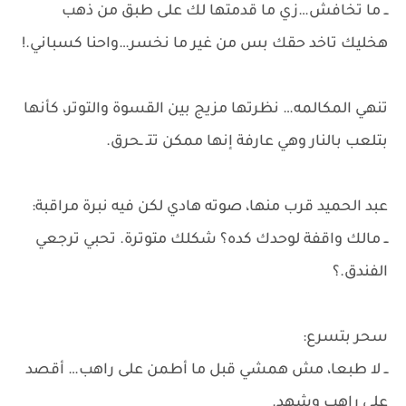
ــ ما تخافش…زي ما قدمتها لك على طبق من ذهب
هخليك تاخد حقك بس من غير ما نخسر…واحنا كسباني.!
تنهي المكالمه… نظرتها مزيج بين القسوة والتوتر، كأنها
بتلعب بالنار وهي عارفة إنها ممكن تتـ ـحرق.
عبد الحميد قرب منها، صوته هادي لكن فيه نبرة مراقبة:
ــ مالك واقفة لوحدك كده؟ شكلك متوترة. تحبي ترجعي
الفندق.؟
سحر بتسرع:
ــ لا طبعا، مش همشي قبل ما أطمن على راهب… أقصد
على راهب وشهد.