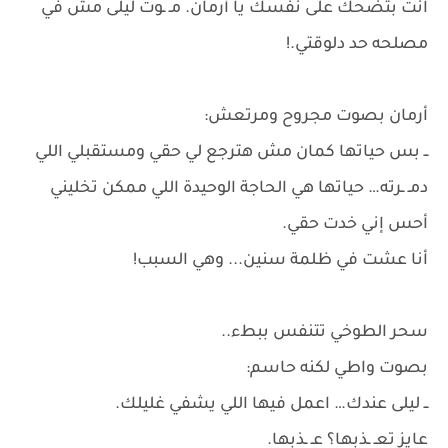
انت بتضحك على نفسك يا أرمان. مـ ـوت ليلى مش في
مصلحه حد دلوقتي.!
أرمان بصوت مجروح ومرتعش:
ــ بس حياتها كمان مش هترجع لي حقي ومستقبلي اللي
دمـ ـرته… حياتها هي الحاجة الوحيدة اللي ممكن تخليني
أحس إني خدت حقي.
أنا عشت في ظلمة سنين... وهي السبب!
سحر الطوخي تتنفس ببطء..
بصوت واطي لكنه حاسم:
ــ ليلى عندك… اعمل فيها اللي يشفي غليلك.
عايز تعـ ـذبها؟ عـ ـذبها.