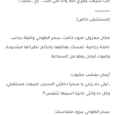
إنت سرقت عمري كله، وأنا اللي كنت… بح…بحبك.!
ـــــــــــــــــــــــــــــ
|مستشفى خاص|
مكان معزول، ضوء خافت، سحر الطوخي واقفة بجانب
نافذة زجاجية، تمسك بهاتفها بإحكام، نظراتها مشدودة،
وصوت أرمان يعلو من السماعة.
أرمان بغضب مكبوت:
ــ ليلي دمـ ـرتني يا سحر! دخلتني السجن، ضيعت مستقبلي،
وكل ده وانتي عايزة أسيبها تتنفس؟!
سحر الطوخي ببرود متماسك: