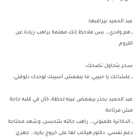
عبد الحميد بيراقبها:
ــ هم ولادي… بس ملاحظ إنك مهتمة براهب زيادة عن
اللزوم.
سحر بتحاول تضحك:
ــ علشانك يا حبيبي، ما ينفعش أسيبك لوحدك دلوقتي.
عبد الحميد بحذر بيغمض عينه لحظة، كأن في قلبه حاجة
مش مرتاحة:
ــ الدكاترة طمنوني… راهب حالته بتتحسن، وشهد محتاجة
دعم نفسي. دكتور هيكتب لها على خروج بكره… جهزي