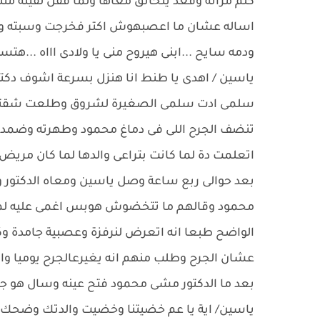
كلم مراته وقعد يتخانق معاها ولما قفل لقيته م
اساله عشان ما اعصبهوش اكتر فخرجت وسبته وسم
ودمه سايح ...ابنى هيروح منى يا ولادى اااه ...هت
ياسين / اهدى يا طنط انا هنزل بسرعة اشوف دكت
سلمى ادت سلمى الصغيرة لشروق وطلعت شقتها 
تنضف الجرح اللى فى دماغ محمود وطهرته وضمد
اتعلمت دة لما كانت بتراعى والدها لما كان مريض
بعد حوالى ربع ساعة وصل ياسين ومعاه الدكتور و
محمود وقالهم ما تتخضوش هوبس اغمى عليه لما
الواضح طبعا انه اتعرض لنرفزة وعصبية جامدة و
عشان الجرح وطلب منهم انه يغيرعالجرح يوميا وا
بعد ما الدكتور مشى محمود فتح عينه وسال هو جر
ياسين/ اية يا عم خضيتنا وخضيت والدتك وضحك 