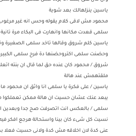
ياسين ينزلهالك بعد شوية
محمود مش لاقى كلام يقوله وحس انه غير مرغو
سلمى قعدت مكانها وانهارت فى البكاء مرة تانية
ياسين كلم شروق وقالها تاخد سلمى الصغيرة 
وحضنت سلمى اكتروحضنها دة فرح سلمى الكبيرة 
شروق / محمود كان عنده حق لما قال ان بنته اتعل
ملقتهمش عند هالة
ياسين / على فكرة يا سلمى انا واثق ان محمود ماق
يبعد عنك عشان حسيت ان هالة ممكن تعملكوا م
سلمى / بالعكس انت اتصرفت صح جدا وبعدين ان
نسيت كل شىء كان بينا واستحالة هرجع افكر فيه ت
عنى كدة لان اخلاقه مش كدة ولانى حسيت فعلا بصدق