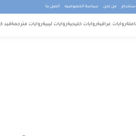
استخدام
من نحن
سياسة الخصوصيه
أتصل بنا
املة
روايات عراقية
روايات خليجية
روايات ليبية
روايات مترجمة
قيد كت