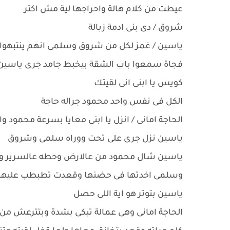
عيطت من كلام هالة واحراجها لية مش اكتر
شروق / دى بنى ادمة زبالة
ياسين / غمز لكل من شروق وسلمى انهم ينتبهوا
فجاة سمعوا باب الشقة بيخبط جامد جرى ياسين بس
كويس يا ابنى انى لقيتك
الكل فى نفس واحد محمود جراله حاجة
الحاجة امانى / انزل يا ابنى معايا بسرعة محمود
ياسين نزل جرى على تحت ووراه سلمى وشروق
ياسين شال محمود من عالارض وحطه عالسرير وسل
وسلمى اخدتها فى حضنها وقعدت تطبطب عليها 
ياسين بتوتر هو اية اللى حصل
الحاجة امانى وهى عمالة تبكى بشدة وبتترعش من خ