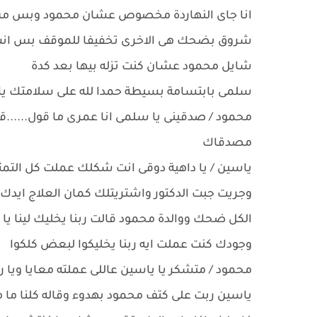
انا جاى النهاردة مخصوص عشان محمود وبس م
شروق بضحك هى الاخرى تخفيفا للموقف بس انت 
شايل محمود عشان كنت تزله بيها بعد كدة
سلمى بابتسامة بسيطة حمدا لله على سلامتك ي
محمود / صدقينى يا سلمى انا عمرى ما قول......
مصدقاك
ياسين / يا داهية دوقى انت شكلك عملت كل التم
وجريت جبت الدكتور واشتريتلك كمان العلاج ايد
الكل ضحك ووالدة محمود قالت ربنا يخليك لينا يا 
وجودك كنت عملت ايه ربنا يخليكوا لبعض كلكوا
محمود / متشكر يا ياسين عاللى عملته معايا ويا
ياسين ربت على كتف محمود بهدوء وقاله كلنا ما