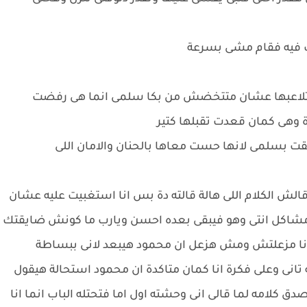
ب فيه فقام مشى بسرعة
وتلاعبها عشان متتخضش من بكا سلمى انما هى رفضت
وهى كمان قعدت تقبلها كتير
قت بسلمى لانها حست معاها بالحنان والامان اللى
الش الكلام اللى هالة قالته دة بس انا استغبيت عليه عشان
شاكل انتى وهو فيبقى بعده احسن ويارب ما كونش ضايقتك
ا مزعلتش ومش هزعل ان محمود هيبعد لانى ببساطة
انى وعلى فكرة انا كمان متاكدة ان محمود استحالة هيقول
 كلامه لما قالى انى وحشته اول اما فتحتله الباب انما انا