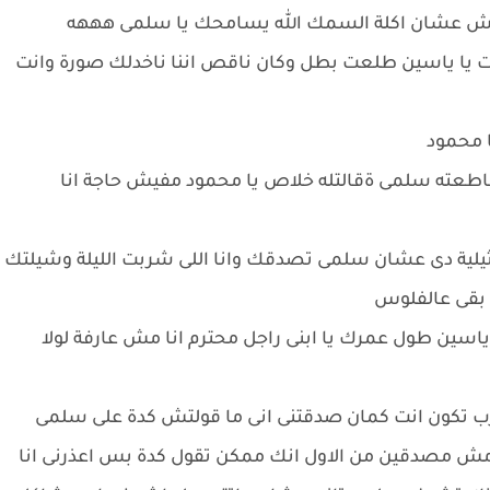
ش عشان اكلة السمك الله يسامحك يا سلمى هههه
يا ياسين طلعت بطل وكان ناقص اننا ناخدلك صورة وانت
ا محمود
قاطعته سلمى ةقالتله خلاص يا محمود مفيش حاجة انا
ثيلية دى عشان سلمى تصدقك وانا اللى شربت الليلة وشيلتك
ك بقى عالفلوس
ياسين طول عمرك يا ابنى راجل محترم انا مش عارفة لولا
 رب تكون انت كمان صدقتنى انى ما قولتش كدة على سلمى
 مش مصدقين من الاول انك ممكن تقول كدة بس اعذرنى انا