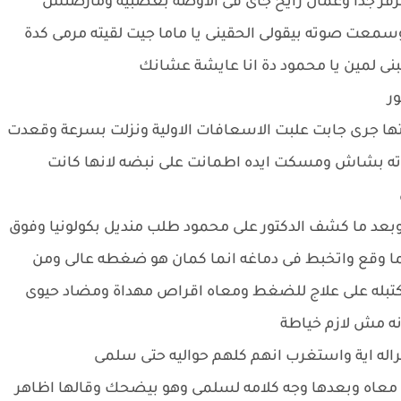
تنرفز جدا وعمال رايح جاى فى الاوضة بعصبية ومارضتش
عت صوته بيقولى الحقينى يا ماما جيت لقيته مرمى كدة
سبنى لمين يا محمود دة انا عايشة عشانك
ور
جرى جابت علبت الاسعافات الاولية ونزلت بسرعة وقعدت
ته بشاش ومسكت ايده اطمانت على نبضه لانها كانت
بعد ما كشف الدكتور على محمود طلب منديل بكولونيا وفوق
 وقع واتخبط فى دماغه انما كمان هو ضغطه عالى ومن
كتبله على علاج للضغط ومعاه اقراص مهداة ومضاد حيوى
نه مش لازم خياطة
اله اية واستغرب انهم كلهم حواليه حتى سلمى
معاه وبعدها وجه كلامه لسلمى وهو بيضحك وقالها اظاهر