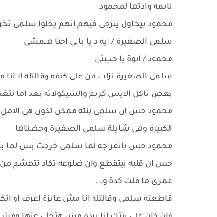
نايمة وادتها لمحمود
محمود بيحاول يترجى فيهم انهم يخلوا سلمى ت
سلمى الصغيرة / ايه د يا بابى احنا هنمشى
محمود / ايوة يا حبيبتى
سلمى الصغيرة نزلت من على كتفه وقالتله لا ان
بعض ناكل الايس كريم والشيكولاته بعد اما نت
محمود حس ان سلمى بنته ممكن تكون هى الامل
الكبيرة وهى شايلة سلمى الصغيرة وحضناها
محمود حس بانفراجه لما سلمى خرجت بس لما بص 
حس ان قلبه بيتقطع وان ضلوعه تكاد تتهشم من كت
عمرى ما قلت كدة و...
قاطعته سلمى وقالتله انا مش عايزة اعرف او اتك
وان كان على بنتك انا برده مش هتخلى عنها ومش 