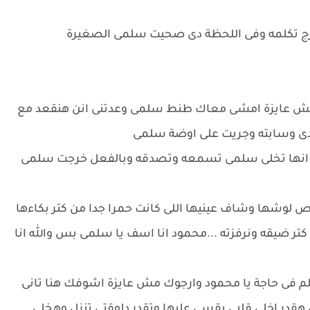
خرج تكلمه وفى اللحظة دى صحيت سلمى الصغيرة
ا مش عايزة امشى معاك طنط سلمى وعدتنى انن هنقعد مع
غدى وسابته وجريت على اوضة سلمى
 انها تخلى سلمى تسمعه وتصدقه وبالفعل خرجت سلمى
لوشها وشاف عينيها اللى كانت حمرا جدا من كتر بكاءها
ر ضيقه ونرفزته ...محمود انا اسف يا سلمى بس والله انا
لم فى حاجة يا محمود وارجوك مش عايزة اشوفك هنا تانى
هقدر اخلى قلبى يقسى عليها وتقدر دلوقتى تنزل وهخلى