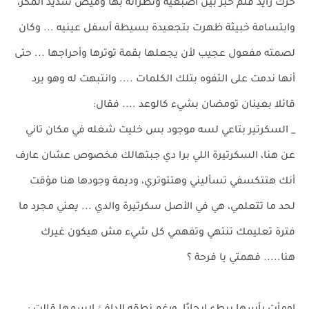
حرك زايد قلم حبر بين أصبعيه ونظراته بها وميض شديد المكر،
وابتسامة خبيثة ظهرت بتجعيدة بسيطة أسفل عينيه ... وكان
لصمته مفعول عجيب لأن يجعلها بقمة توترها وأحراجها ... حتى
أنها ندمت على التفوه بتلك الكلمات .... وانتبهت له وهو يرد
قائلا بعينان تومضان بشيء كالوعد .... فقال:
_ السكرتير بتاعي لسه موجود بس خليت شغله في مكان تاني
عن هنا، السكرتيرة اللي برا دي جبتهالك مخصوص عشان عارف
أنك هتتكسفي تسأليني وهتتوتري، وديمة وجودها هنا مؤقت
لحد ما تتعلمي، هي في الأصل سكرتيرة والدي ... يعني مجرد ما
فترة تعليمك تنتهي وتفهمي كل شيء مش هيكون غيرك
هنا..... فهمتي يا فرحة ؟