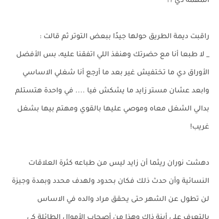
المهمة دي ؟!
راقبت ديمة الطريق حولها جيدًا ببعض التوتر ثم قالت :
_ لا طبعا أنا مع حضرتك وهنفذ اللي اتفقنا عليه، بس الأفضل
الأوراق دي ما تختفيش غير بعد ما أرجع أنا شغلي الاساسي
وابعد عشان مستر زايد ما يشكش فيا .... في واحدة هتستلم
بدالي الشغل معاه وموصي عليها بالقوي ومهتم بيها بشغل
غريب!
دهشت نوران ريثما أن زايد ليس من طباعه كثرة العلاقات
النسائية وأن حدث ذلك فكان بحدود ولهدف محدد وبمدة وجيزة
لن تطول عن الشهر حتى يحقق مراد والده في الاساس
بالتعرف على أبنة ذاك وهذا من أصحاب الأموال الطائلة كي