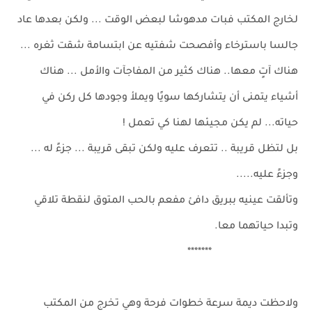
لخارج المكتب فبات مدهوشا لبعض الوقت ... ولكن بعدها عاد
جالسا باسترخاء وأفصحت شفتيه عن ابتسامة شقت ثغره ...
هناك آتٍ معها.. هناك كثير من المفاجآت والأمل ... هناك
أشياء يتمنى أن يتشاركها سويًا ويملأ وجودها كل ركن في
حياته... لم يكن مجيئها لهنا كي تعمل !
بل لتظل قريبة .. تتعرف عليه ولكن تبقى قريبة ... جزءً له ...
وجزءً عليه.....
وتألقت عينيه ببريق دافئ مفعم بالحب المتوق لنقطة تلاقي
وتبدا حياتهما معا.
*******
ولاحظت ديمة سرعة خطوات فرحة وهي تخرج من المكتب