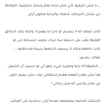
_ ده مش انترفيو، لأني مش لسه بفكر وبختار سكرتيرة، المقابلة
دي عشان أشرحلك شغلك والبداية هتكون أزاي.
كانت تعتقد أنه لا يبتسم، أو نادرا ما يفعل!!، ولكنه بتلك الدقائق
القليلة عقّب على حديثها عدة مرات بطيف ابتسامة حتى لو
كانت خاطفة وتكاد لا يسعف انتباهها سرعة ملاحظتها ...
فقالت بصدق:
_ الحقيقة أنا جاية ومقررة شيء، وهو أني لو حسيت أن الشغل
هنا مش هقدر أفهمه هقدم استقالتي ليك، مش بعرف اكون
في مكان وأحس أنه مش مكاني !
اشتبكت أصابعه ببعضهما بعدما أرخى ساعديه على المكتب