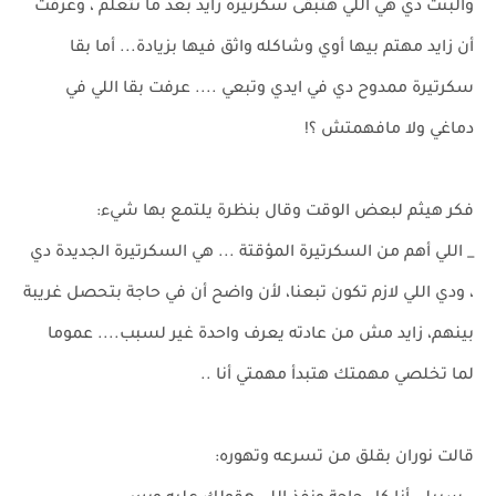
والبنت دي هي اللي هتبقى سكرتيرة زايد بعد ما تتعلم ، وعرفت
أن زايد مهتم بيها أوي وشاكله واثق فيها بزيادة... أما بقا
سكرتيرة ممدوح دي في ايدي وتبعي .... عرفت بقا اللي في
دماغي ولا مافهمتش ؟!
فكر هيثم لبعض الوقت وقال بنظرة يلتمع بها شيء:
_ اللي أهم من السكرتيرة المؤقتة ... هي السكرتيرة الجديدة دي
، ودي اللي لازم تكون تبعنا، لأن واضح أن في حاجة بتحصل غريبة
بينهم، زايد مش من عادته يعرف واحدة غير لسبب.... عموما
لما تخلصي مهمتك هتبدأ مهمتي أنا ..
قالت نوران بقلق من تسرعه وتهوره: