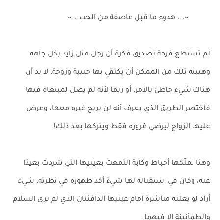
~... هدوء ما قبل عاصفة من الحب...~
لم تستطع فرحة تصديق فكرة أن رجل مثل زايد بكل جاهه
وهيبته تلك من الممكن أن يكتفي بها حبيبة وزوجة، لا بد أن
هناك شيء خاطئ بالأمر، أو ربما لأنه لم يصل لمبتغاه فيها
فأختصر الطريق الذي يعرف أنه لن يربح غيره معها، وعرض
عليها الزواج ليرضي غروره فقط ويتركها بعد ذلك!
وهنا تملّكها أحباط وكآبة التمعت بعينيها التي شردت بعيدًا
عنه، وكان في استقباله لها شيءً أكد ظهوره في نظرته، شيء
أراد لو يعلنه مباشرة امام عينيها الدافئتان الذي لم يرى السلام
والطمأنينة إلا فيهما.