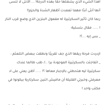
أهذا الشيء الذي يشغلها حقا بهذه الدرجة! ... الأنثى لا تنسى
أنها أنثى أبدًا مهما تعمدت أظهار الشدة والحزم!!
ربما كان تأثير السكرتيرة له مفعول البنزين الذي وضع قرب النار
! ..... فقال بتسلية:
_ بس إيه ...؟!
ازدردت فرحة ريقها الذي جف تقريبًا ونطقت ببعض التلعثم :
_ اتفاجئت بالسكرتيرة الموجودة برا ..!، طب طالما عندك
سكرتيرة ليه هتحطني بالإجبار معاها ؟! ..... أظن يعني على اد
معرفتي وخبرتي القليلة أن مافيش اتنين سكرتارية بيكونوا في
مكتب واحد !