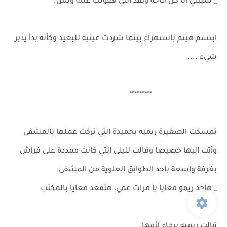
_ سيبلي أنا كل حاجة ونفذ اللي هقولك عليه وبس.
ابتسم هيثم باستهزاء بينما شردت عينيه للبعيد وكأنه بدأ يدبر
شيء ....
*********
تمسكت الصغيرة ريميه بحميدة التي تركت عملها بالمشفى
وأتت اليها خصيصا وقالت لليلى التي كانت ممددة على فراش
بغرفة واسعة بأحد الطوابق العلوية من المشفى:
_ هاخد ريمو معايا يا مرات عمي، هتقعد معايا بالمكتب
قالت ريميه برجاء لأمها: