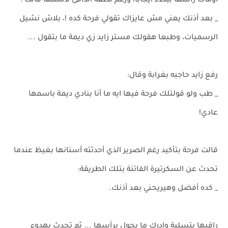
اومأت رأسها ببطء ايجابًا، ورغم نطقه الدافئ لاسمها قالت :
_ بعد أذنك يعني مش عايزاك تقولي فرحة كده !، بلاش نشيل
الرسميات، وطبعا هقولك مستر زايد زي ديمة ما بتقول ...
رفع زايد حاجبه بغرابة وقال:
_ طب ولو قولتلك فرحة فيها ايه ما أنا بنادي ديمة باسمها
عادي!
قالت فرحة بتأكيد رغم الصرير الذي أحدثته أسنانها بغيظ عندما
تحدث عن السكرتيرة الفاتنة بتلك الطريقة:
_ كده أفضل وهيريحني بعد أذنك.
راقبها بتسلية وادرك ما يجول برأسها ... ثم تحدث بهدوء