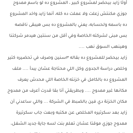
أولًا زايد بيحضر لمشروع كبير ، المشروع ده لو باسم ممدوح
جوزي مكنتش زعلت ولا عملت ده كله، أنما زايد واخد المشروع
ده باسمه ولحسابه، يعني بالمشروع ده بس هيبقى ناقصه
بس مبنى لشركته الخاصة وفي أقل من سنتين هيدمر شركتنا
وهينهب السوق نهب ....
زايد بيحضر للمشروع ده بقاله ٣سنين وصرف في تحضيره كتير
وخلص دراسة الجدوى وكل اللي محتاجة عشان يبدأ .... ملف
المشروع ده بالكامل في خزنته الخاصة اللي محدش يعرف
مكانها غير ممدوح .... وبطريقتي أنا بقا قدرت أعرف من ممدوح
مكان الخزنة دي فين بالضبط في الشركة ... واللي ساعدني أن
زايد بعد سكرتيره المخلص عن مكتبه وبعت جاب سكرتيرة
ممدوح جوزي موقتا عشان تعلم بنت لسه جاية جديد الشغل،