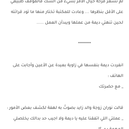
لم تشعر فرحة حيال الأمر بشيء من الشك فالموقف طبيعي
على الأقل بنظرها ... وعادت للمكتبة تختار منها ما تود قرائته
لحين تنهتي ديمة من عملها ويبدأن العمل .....
*********
انفردت ديمة بنفسها في زاوية بعيدة عن الأعين وأجابت على
الهاتف :
_ مع حضرتك
قالت نوران زوجة والد زايد بصوتً به لهفة لكشف بعض الأمور :
_ عملتي اللي اتفقنا عليه يا ديمة ولا اجيب حد بدالك يخلصلي