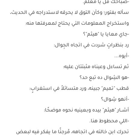
-صباحك فل يا معلم.
سأله بفتور؛ وكأن التوق لا يحرقه لاستدراجه في الحديث،
واستخراج المعلومات التي يحتاج لمعرفتها منه:
-جاي معايا يا "هيثم"؟
رد بنظراتٍ شردت في اتجاه الجِوال:
-أيوه...
ثم تساءل وعيناه مثبتتان عليه:
-هو الشِوال ده تبع حد؟
قطب "تميم" جبينه، ورد متسائلاً في استغرابٍ:
-أنهو شِوال؟
أشــار "هيثم" بيده وبعينيه نحوه موضحًا:
-اللي محطوط هنا.
تحرك ابن خالته في اتجاهه، مُرجئًا ما يفكر فيه لبعض