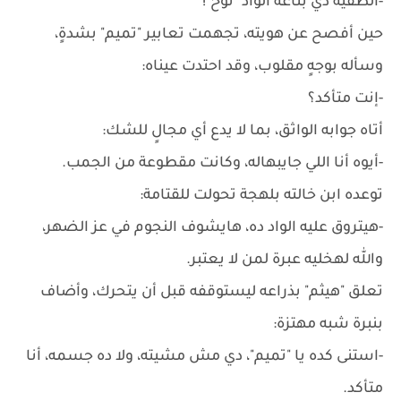
-الطقية دي بتاعة الواد "نوح"!
حين أفصح عن هويته، تجهمت تعابير "تميم" بشدةٍ،
وسأله بوجهٍ مقلوب، وقد احتدت عيناه:
-إنت متأكد؟
أتاه جوابه الواثق، بما لا يدع أي مجالٍ للشك:
-أيوه أنا اللي جايبهاله، وكانت مقطوعة من الجمب.
توعده ابن خالته بلهجة تحولت للقتامة:
-هيتروق عليه الواد ده، هايشوف النجوم في عز الضهر،
والله لهخليه عبرة لمن لا يعتبر.
تعلق "هيثم" بذراعه ليستوقفه قبل أن يتحرك، وأضاف
بنبرة شبه مهتزة:
-استنى كده يا "تميم"، دي مش مشيته، ولا ده جسمه، أنا
متأكد.