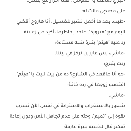
-كبري دماغك يا "هموس"، هما أحرار مع بعض.
على مضضٍ قالت له:
-طيب، بعد ما أكمل نشير للغسيل، أنا هاروح أقضي
اليوم مع "فيروزة"، هاخد بخاطرها، أكيد هي زعلانة.
رد عليه "هيثم" بنبرة شبه مستاءة:
-ماشي، بس عايزين نركز في بيتنا.
ردت بتبرمٍ:
-هو أنا هاقعد في الشارع؟ ده من بيت لبيت يا "هيثم".
اقتضب زوجها في رده قائلاً:
-ماشي.
شعور بالاستغراب والاسترابة في نفس الآن تسرب
بقوة إلى "تميم"، وحثه على عدم تجاهل الأمر، ودون إعادة
تفكير قال لنفسه بنبرة عازمة: