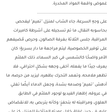
غموض واقعة المواد المخدرة.
........................................................
على وجهِ السرعة، جاء الشاب لمنزل "تميم" ليفحص
بحاسوبه النقال، ما تم تسجيله على أشرطة كاميرات
المراقبة، جلس الثلاثة بغرفة الصالون، وحرص مُضيفهم
على توفير الخصوصية، ليتم مراجعة ما دار بسريةٍ؛ كان
الأمر واضحًا كالشمس في كبدِ السماء، ذلك الملثم
يعرف جيدًا ما يفعله، أخفى وجهه بشكلٍ احترافي، فلا
تظهر ملامحه، وتعمد التحرك بظهره، ليزيد من حرصه، ما
أدهش "تميم" وصدمه بشدة، وجعل الدماء أيضًا تغلي
في عروقه، إظهار الفيديو لوجود الملثم في الطابق
العلوي، ومراقبته له بتحفزٍ؛ وكأنه يتربص به، للانقضاض
عليه، في حين غفلة، خلال عودته المتأخرة للمنزل، كز على