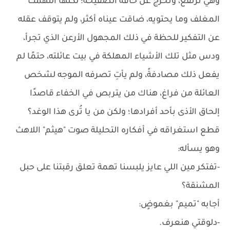
وهي ترتفع، وتخرج عن حافة الصفيحة؛ لكنها التهمت
المغلف وما يحتويه، ضاقت عيناه أكثر، ولم يتوقف عقله
عن التفكير للحظة في ذلك المجهول الأرعن الذي تجرأ،
ودس مثل تلك الأشياء المهلكة في بيت عائلته، حتمًا لم
يفعل ذلك مصادفةً، ولم يأتِ تصرفه الموجه لشخص
العائلة من فراغ، هناك من يتربص في الخفاء قاصدًا
إلحاق الأذى بأحد أفرادها؛ ولكن من يا تُرى هذا الوغد؟
قطع استغراقه في أفكاره التحليلة صوت "هيثم" اللاهث
وهو يسأله:
-تفتكر مين اللي عايز يلبسنا تهمة تعلق رقبتنا على حبل
المشنقة؟
أجابه "تميم" بغموضٍ:
-دلوقتي هنعرف.