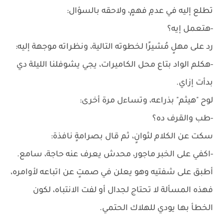
تطلع إليه في عدمِ فهمٍ، ولاحقه بالسؤال:
-هتعمل إيه؟
رد على مهلٍ مُشيرًا لخطوته التالية، ونظراته موجهة إليه:
-هكلم الواد بتاع محل الكاميرات، يجي يشوفلنا الليلة دي
بدأت إزاي.
لوح "هيثم" بذراعه، وتساءل مرة أخرى:
-طب والقرف ده؟
سكت عن الكلام لثوانٍ، ثم قال بصرامةٍ نافذة:
-اكفي على الخبر ماجور، محدش يعرف عنه حاجة، سامع.
أطبق على شفتيه وهو يعلن في صمتٍ عن اتباعه لأوامره،
فهذه المسألة لا تحتاج لجدال أو لفت الانتباه، لكون
الخطأ بها يودي للهلاك الحتمي.