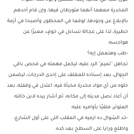
المخدرة معهما أنهما متورطان فيها، وإن قام أحدهم
بالإبلاغ عن وجودها، لوقعا في المحظور، وأصبحا في أزمة
خطيرة، لذا على عجالة تساءل في خوفٍ، معبرًا عن
هواجسه:
-طب وهنعمل إيه؟
تجاهل "تميم" الرد عليه، ليكمل مهمته في فحص باقي
الجِوال، بعد إسناده للمغلف على إحدى الدرجات، ليضمن
خلوه من أي مواد مخدرة مخبأة فيه، اعتدل في وقفته، بعد
أن أعاد نصل مديته إلى مكانه، ثم أشار بيده لابن خالته
المتوتر، ملقيًا بأوامره عليه:
-خد الشِوال ده ارميه في المقلب اللي على أول الشارع،
واطلع ورايا على السطح بعد كده.