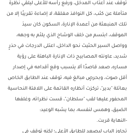
توقف عند أعتاب المدخل، ورفع رأسه للأعلى ليلقي نظرة
متأملة عن كثب، كل النوافذ مغلقة، لا إضاءة تقريبًا إلا من
تلك المنبعثة من أعمدة الإنارة، السكون كان سيدَ
الموقف، ابتسم من خلف الوشاح الذي يلثم به وجهه،
وواصل السير الحثيث نحو الداخل، اعتلى الدرجات في حذرٍ
شديد، عاونته المصابيح ذات الإنارة الباهتة على رؤية
مساره، صعد قاصدًا ألا يتسبب وقع أقدامه في إصدار
أقل صوت، وبحرصٍ مبالغ فيه، توقف عند الطابق الخاص
بعائلة "بدير"، تركزت أنظاره القاتمة على اللافتة النحاسية
المحفور عليها لقب "سلطان"، قست نظراته، وغلفها
الضيق، وهمس لنفسه، بما يشبه الوعيد:
-النهاية قربت.
تجاوز الباب ليصعد للطابق الأعلى؛ لكنه توقف في