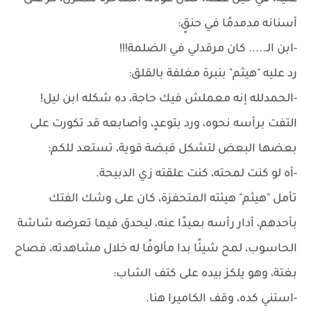
أسنانه مدمدمًا في حنقٍ:
-ابن الـ..... كان مرقدلي في الضلمة!!!
رد عليه "هيثم" بنبرة مغلفة بالقلق:
-الحمدلله إنه معملش فيك حاجة، ده شكله ابن ليل!
التفت برأسه نحوه، ورد بتوعدٍ، وأصابعه قد تكورت على
بعضها البعض لتشكل قبضة قوية، تستعد للكم:
-أه لو كنت لمحته، كنت علقته زي الدبيحة.
تأمل "هيثم" هيئته المتحفزة، كان على وشك الفتك
بأحدهم، أدار رأسه بعيدًا عنه، ليحدق فيما تعرضه شاشة
الحاسوب، لمح شيئًا بدا مألوفًا له خلال مشاهدته، فصاح
بغتة، وهو يلكز بيده على كتف الشاب:
-استني كده، وقف الكاميرا هنا.