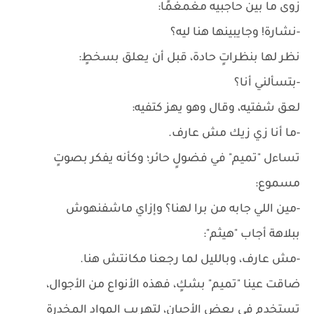
زوى ما بين حاجبيه مغمغمًا:
-نشارة! وجايبينها هنا ليه؟
نظر لها بنظراتٍ حادة، قبل أن يعلق بسخطٍ:
-بتسألني أنا؟
لعق شفتيه، وقال وهو يهز كتفيه:
-ما أنا زي زيك مش عارف.
تساءل "تميم" في فضولٍ حائر؛ وكأنه يفكر بصوتٍ
مسموع:
-مين اللي جابه من برا لهنا؟ وإزاي ماشفنهوش
ببلاهة أجاب "هيثم":
-مش عارف، وبالليل لما رجعنا مكانتش هنا.
ضاقت عينا "تميم" بشكٍ، فهذه الأنواع من الأجوال،
تستخدم في بعض الأحيان، لتهريب المواد المخدرة