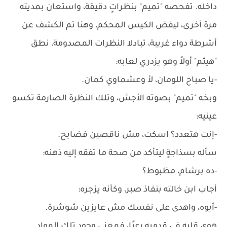
داخله. تفحصه "تميم" بنظراتٍ دقيقة، واستعان بمديته
مرة أخرى، ليفض الكيس المحكم، وهنا تم الكشف عن
أشرطة دواء غريبة، تبادلا النظرات المصدومة، نطق
"هيثم" أولاً وهو يزدري لعابه:
-يا صباح اللومان، لأ وعشماوي كمان.
وبخه "تميم" بصوته الأجش، وتلك النظرة الصارمة تكسو
عينيه:
-إنت هتعدد؟ اسكت، مش ناقصين فضايح.
سأله بسذاجةٍ ليتأكد من صحة ما تفقه إليه ذهنه:
-ده برشام، مظبوط؟
أجاب ابن خالته بنفاذ صبر، وكأنه يزجره:
-أيوه، واهدى على نفسك مش عايزين شوشرة.
هوى قلبه في قدميه رعبًا، فمعنى وجود تلك المواد