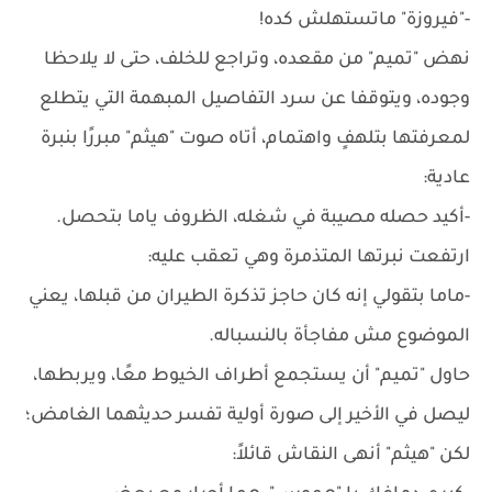
-"فيروزة" ماتستهلش كده!
نهض "تميم" من مقعده، وتراجع للخلف، حتى لا يلاحظا
وجوده، ويتوقفا عن سرد التفاصيل المبهمة التي يتطلع
لمعرفتها بتلهفٍ واهتمام، أتاه صوت "هيثم" مبررًا بنبرة
عادية:
-أكيد حصله مصيبة في شغله، الظروف ياما بتحصل.
ارتفعت نبرتها المتذمرة وهي تعقب عليه:
-ماما بتقولي إنه كان حاجز تذكرة الطيران من قبلها، يعني
الموضوع مش مفاجأة بالنسباله.
حاول "تميم" أن يستجمع أطراف الخيوط معًا، ويربطها،
ليصل في الأخير إلى صورة أولية تفسر حديثهما الغامض؛
لكن "هيثم" أنهى النقاش قائلاً: