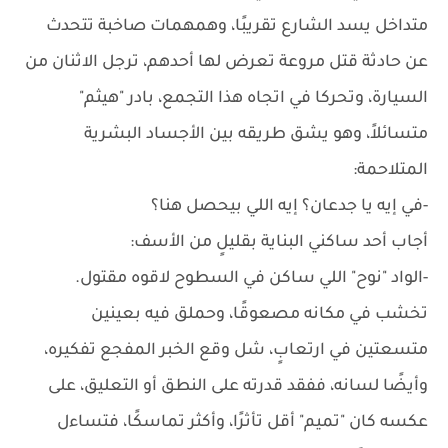
متداخل يسد الشارع تقريبًا، وهمهمات صاخبة تتحدث
عن حادثة قتل مروعة تعرض لها أحدهم، ترجل الاثنان من
السيارة، وتحركا في اتجاه هذا التجمع، بادر "هيثم"
متسائلاً، وهو يشق طريقه بين الأجساد البشرية
المتلاحمة:
-في إيه يا جدعان؟ إيه اللي بيحصل هنا؟
أجاب أحد ساكني البناية بقليلٍ من الأسف:
-الواد "نوح" اللي ساكن في السطوح لاقوه مقتول.
تخشب في مكانه مصعوقًا، وحملق فيه بعينين
متسعتين في ارتعابٍ، شل وقع الخبر المفجع تفكيره،
وأيضًا لسانه، ففقد قدرته على النطق أو التعليق، على
عكسه كان "تميم" أقل تأثرًا، وأكثر تماسكًا، فتساءل