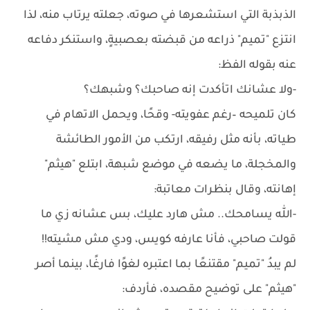
الذبذبة التي استشعرها في صوته، جعلته يرتاب منه، لذا
انتزع "تميم" ذراعه من قبضته بعصبيةٍ، واستنكر دفاعه
عنه بقوله الفظ:
-ولا عشانك اتأكدت إنه صاحبك؟ وشبهك؟
كان تلميحه –رغم عفويته- وقحًا، ويحمل الاتهام في
طياته، بأنه مثل رفيقه، ارتكب من الأمور الطائشة
والمخجلة، ما يضعه في موضع شبهة، ابتلع "هيثم"
إهانته، وقال بنظرات معاتبة:
-الله يسامحك.. مش هارد عليك، بس عشانه زي ما
قولت صاحبي، فأنا عارفه كويس، ودي مش مشيته!!
لم يبدُ "تميم" مقتنعًا بما اعتبره لغوًا فارغًا، بينما أصر
"هيثم" على توضيح مقصده، فأردف: