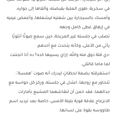
في سخرية، طوى العلبة بقبضته، وألقاها إلى جواره،
وأمسك بالسيجارة بين شفتيه ليشعلها، وأغمض عينيه
في إرهاق غطى كامل وجهه.
تصلب في جلسته غير المريحة، حين سمع صوتًا أنثويًا
يأتي من الأعلى، وكأنه يتحدث مع أحدهم:
-دي قلة ذوق منه والله، إزاي يسيبها كده؟ ده أنا اتجننت
لما ماما قالتلي.
استغرقته بضعة لحظاتٍ ليدرك أنه صوت "همسة"،
تتحاور مع زوجها، اعتدل في جلسته، وركز كل حواسه مع
جدالهما، فقد خمن أن لنقاشهما المشبع بأمارات
الانزعاج علاقة قوية بليلة الأمس، خاصة بعد ترديد اسم
طاووسه بقوة على لسانها: