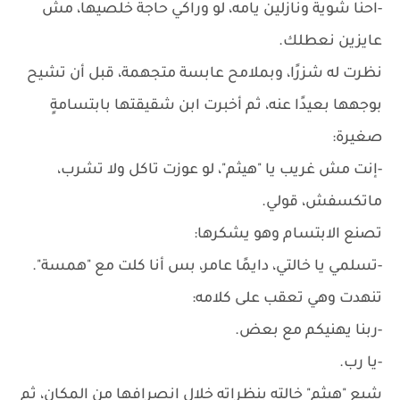
-احنا شوية ونازلين يامه، لو وراكي حاجة خلصيها، مش
عايزين نعطلك.
نظرت له شزرًا، وبملامح عابسة متجهمة، قبل أن تشيح
بوجهها بعيدًا عنه، ثم أخبرت ابن شقيقتها بابتسامةٍ
صغيرة:
-إنت مش غريب يا "هيثم"، لو عوزت تاكل ولا تشرب،
ماتكسفش، قولي.
تصنع الابتسام وهو يشكرها:
-تسلمي يا خالتي، دايمًا عامر، بس أنا كلت مع "همسة".
تنهدت وهي تعقب على كلامه:
-ربنا يهنيكم مع بعض.
-يا رب.
شيع "هيثم" خالته بنظراته خلال انصرافها من المكان، ثم