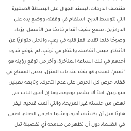
منتصف الدرجات، ليسند الجِوال على البسطة الصغيرة
التي تتوسط الدرج، استقام في وقفته، ووضع يده على
الدرابزين، سمع حفيف أقدام قادمًا من الأسفل، يزداد
وضوحًا كلما تقدم، قفز قلبه في رعبٍ، وانحنى متواريًا عن
الأنظار، حبس أنفاسه، وانتظر في ترقبٍ، لم يتوقع قدوم
أحدهم في تلك الساعة المتأخرة، وآخر من توقع رؤيته هو
"تميم"، لمحه وهو يقف عند باب المنزل، يدس المفتاح في
قفله، حرص كل الحرص على عدم التحرك، وتابعه بعينين
متوترتين، آملاً ألا يشعر بوجوده، وما إن أغلق الباب حتى
نهض من جلسته غير المريحة، والتي آلمت قدميه، ليفر
هاربًا قبل أن يكتشف أمره، ومثلما جاء في الخفاء، اختفى
في الظلمة، دون أن تظهر من ملامحه أي تفصيلة تدل