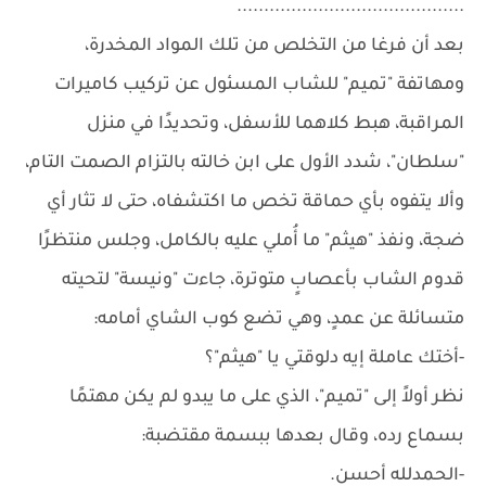
..........................................
بعد أن فرغا من التخلص من تلك المواد المخدرة،
ومهاتفة "تميم" للشاب المسئول عن تركيب كاميرات
المراقبة، هبط كلاهما للأسفل، وتحديدًا في منزل
"سلطان"، شدد الأول على ابن خالته بالتزام الصمت التام،
وألا يتفوه بأي حماقة تخص ما اكتشفاه، حتى لا تثار أي
ضجة، ونفذ "هيثم" ما أُملي عليه بالكامل، وجلس منتظرًا
قدوم الشاب بأعصابٍ متوترة، جاءت "ونيسة" لتحيته
متسائلة عن عمدٍ، وهي تضع كوب الشاي أمامه:
-أختك عاملة إيه دلوقتي يا "هيثم"؟
نظر أولاً إلى "تميم"، الذي على ما يبدو لم يكن مهتمًا
بسماع رده، وقال بعدها ببسمة مقتضبة:
-الحمدلله أحسن.