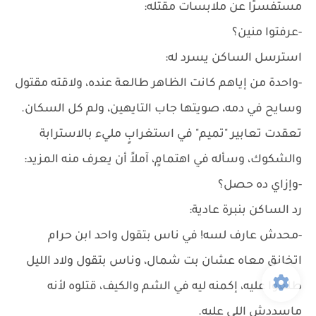
مستفسرًا عن ملابسات مقتله:
-عرفتوا منين؟
استرسل الساكن يسرد له:
-واحدة من إياهم كانت الظاهر طالعة عنده، ولاقته مقتول
وسايح في دمه، صويتها جاب التايهين، ولم كل السكان.
تعقدت تعابير "تميم" في استغرابٍ مليء بالاسترابة
والشكوك، وسأله في اهتمامٍ، آملاً أن يعرف منه المزيد:
-وإزاي ده حصل؟
رد الساكن بنبرة عادية:
-محدش عارف لسه! في ناس بتقول واحد ابن حرام
اتخانق معاه عشان بت شمال، وناس بتقول ولاد الليل
طلعوا عليه، إكمنه ليه في الشم والكيف، قتلوه لأنه
ماسددش اللي عليه.