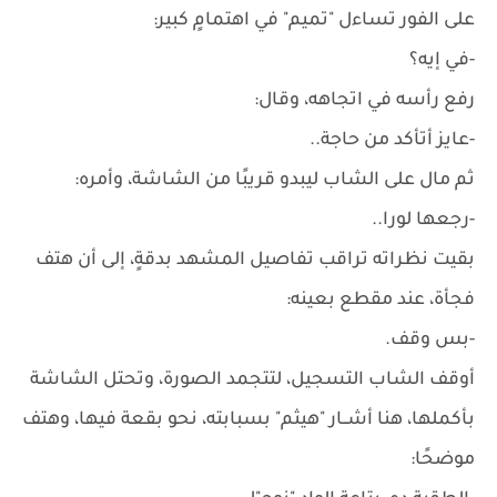
على الفور تساءل "تميم" في اهتمامٍ كبير:
-في إيه؟
رفع رأسه في اتجاهه، وقال:
-عايز أتأكد من حاجة..
ثم مال على الشاب ليبدو قريبًا من الشاشة، وأمره:
-رجعها لورا..
بقيت نظراته تراقب تفاصيل المشهد بدقةٍ، إلى أن هتف
فجأة، عند مقطع بعينه:
-بس وقف.
أوقف الشاب التسجيل، لتتجمد الصورة، وتحتل الشاشة
بأكملها، هنا أشــار "هيثم" بسبابته، نحو بقعة فيها، وهتف
موضحًا: