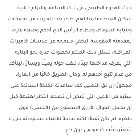
حيث الهدوء الطبيعي في تلك الساعة، والتزام غالبية
سكان المنطقة لمنازلهم، ظهر هذا الغريب من بقعة ما،
وبثيابه السوداء، وغطاء الرأس الذي أحكم وضعه عليه،
بمقدمته المقوسة، ليخفي ملامحه عن عدسات كاميرات
المراقبة، تسلل ذلك الملثم بخطوات حذرة نحو البناية
التي يعرف مداخلها جيدًا، تلفت حوله يمينًا ويسارًا، ليتأكد
من عدم تتبع أحدهم له، وكان الطريق خاليًا من المارة،
مجهورًا إن دق التعبير، كما ساعدته الحُلكة السائدة على
ستره من الأعين التي يُمكن أن تلمحه، انتظر لهنيهة قبل
أن يحمل الجِوال الأزرق المصنوع من (الخيش) فوق
ظهره، لم يكن ثقيلاً؛ لكنه بحاجة للانتباه لمحتوياته حتى لا
تتبعثر، فتُحدث فوضى دون داعٍ.