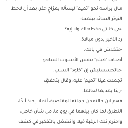
مـال برأسه نحو "تميم" ليسأله بمزاحٍ حذر، بعد أن لاحظ
التوتر السائد بينهما:
-هي خالتي مقطعاك ولا إيه؟
رد الأخير بدون مبالاة:
-متخدش في بالك.
أضــاف "هيثم" بنفس الأسلوب الساخر:
-ماتحسسنيش إن "خلود" السبب.
تجمدت عينا "تميم" عليه، وقال بتحفظٍ:
-ربنا يهديها لحالها.
فهم ابن خالته من جملته المقتضبة، أنه لا يحبذ أبدًا،
التطرق لما كان بينهما في يومٍ ما، من شأن خاص،
واحترم تلك الرغبة فيه، وانشغل بالتفكير في كشف