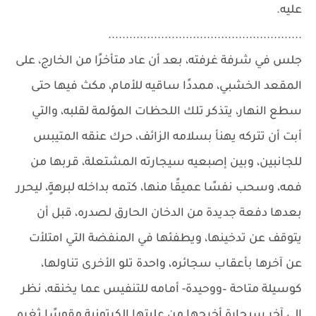
عليه.
.......................................................
جلس في شرفة غرفته، بعد أن عاد متأخرًا من الخارج، على
المقعد الخشبي، ممددًا ساقيه للأمام، مكث فيها حتى
سطع النهار، يتذكر تلك اللحظات المؤلمة لقلبه، والتي
أبت أن تتركه يهنأ بسلامه الزائف، حرك عنقه المتيبس
للجانبين، وبين إصبعيه سيجارته المشتعلة، قربها من
فمه، وسحب نفسًا عميقًا منها، كتمه بداخله لبرهةٍ، ليحرر
بعدها دفعة جديدة من الدخان الحارق لصدره، قبل أن
يتوقف عن تدخينها، ويطفئها في المنفضة التي امتلأت
عن آخرها بأعقاب سجائره، واحدة تلو الأخرى تناولها،
كوسيلة متاحة –ووحيدة- أمامه للتنفيس عما يخنقه، نظر
إلى آخر سيجارة أخرجها من علبتها الكرتونية مقوسًا ثغره