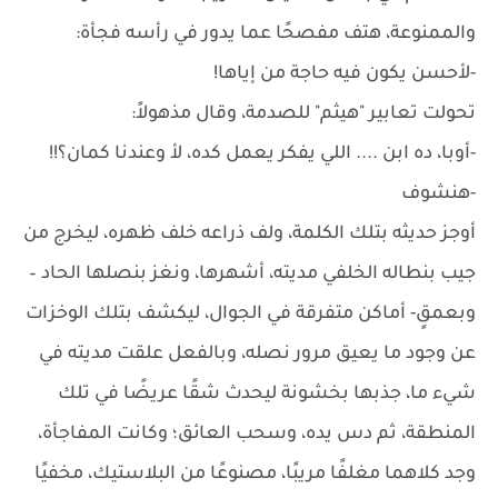
والممنوعة، هتف مفصحًا عما يدور في رأسه فجأة:
-لأحسن يكون فيه حاجة من إياها!
تحولت تعابير "هيثم" للصدمة، وقال مذهولاً:
-أوبا، ده ابن .... اللي يفكر يعمل كده، لأ وعندنا كمان؟!!
-هنشوف
أوجز حديثه بتلك الكلمة، ولف ذراعه خلف ظهره، ليخرج من
جيب بنطاله الخلفي مديته، أشهرها، ونغز بنصلها الحاد –
وبعمقٍ- أماكن متفرقة في الجوال، ليكشف بتلك الوخزات
عن وجود ما يعيق مرور نصله، وبالفعل علقت مديته في
شيء ما، جذبها بخشونة ليحدث شقًا عريضًا في تلك
المنطقة، ثم دس يده، وسحب العائق؛ وكانت المفاجأة،
وجد كلاهما مغلفًا مريبًا، مصنوعًا من البلاستيك، مخفيًا