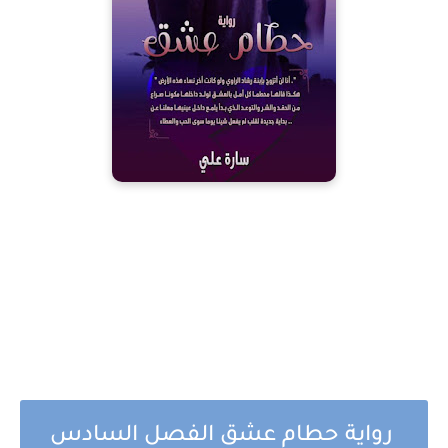
رواية حطام عشق الفصل السادس