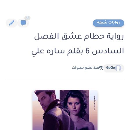
0
روايات شيقه
رواية حطام عشق الفصل
السادس 6 بقلم ساره علي
GeGe
منذ بضع سنوات