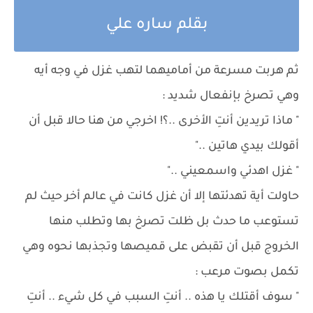
بقلم ساره علي
ثم هربت مسرعة من أماميهما لتهب غزل في وجه أيه
وهي تصرخ بإنفعال شديد :
" ماذا تريدين أنتِ الأخرى ..؟! اخرجي من هنا حالا قبل أن
أقولك بيدي هاتين .."
" غزل اهدئي واسمعيني .."
حاولت أية تهدئتها إلا أن غزل كانت في عالم أخر حيث لم
تستوعب ما حدث بل ظلت تصرخ بها وتطلب منها
الخروج قبل أن تقبض على قميصها وتجذبها نحوه وهي
تكمل بصوت مرعب :
" سوف أقتلك يا هذه .. أنتِ السبب في كل شيء .. أنتِ