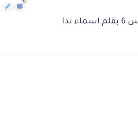
0
 ندا