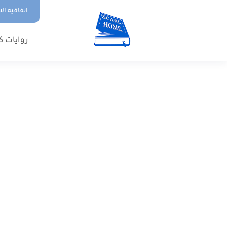
اتفاقية ال
روايات ك