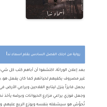
ا
رواية من اجلك الفصل السادس بقلم اسماء ند
بعد إعلان الوراثة، اكتشفوا أن أباهم كتب كل شيء 
غير مصروف يكفيهم لحياتهم كما كان يفعل هو، وهذا
يجعل فايزاً ينزل ليتابع الفلاحين ويراعي الأرض ف
وجعل فوزي يراعي مزارع الحيوانات وبرضه يأخذ نصف
تُحوِّش هو سيشغله بنفسه ويوزع الريع عليهم، 