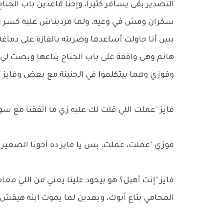
التصدير بقى يسافر كثيراً، وإحنا قاعدين باب الجنا
سكران ومش في وعيه، ولما مرديناش عليه كسر الب
بس أنا حاولت أساعدها وضربته بالفازة على دما
هانم وهي واقفة على باب الجناح بتاعها وبصت 
وفوزي وهما بيتكلموا في الجنينة مع بعض وفايز ب
فايز "عملت اللي قلت لك عليه زي ما اتفقنا مع س
فوزي "عملت، عملت، بس يا فايز ده أخونا الصغير 
فايز "إنت أهبل؟ هو بيحود علينا يعني من اللي معاه
المحامي بتاع أبوك، وبعدين لما يموت ابنه هيقش ك