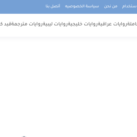
استخدام
من نحن
سياسة الخصوصيه
أتصل بنا
املة
روايات عراقية
روايات خليجية
روايات ليبية
روايات مترجمة
قيد كت