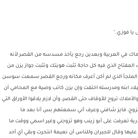
 يا فوزي."
اك في العربية وبعدين رجع يأخذ مسدسه من القصر لأنه
المفتاح الذي فيه كل حاجة تثبت هويتك وتثبت جواز يزن من
ي الملجأ الذي لم أكن أعرف مكانه ورجع القصر سمعت سوسن
ميلاد ابنه ومدرسته اختفت وإن يزن كاتب وصية مع المحامي أن
لأملاك تروح للأوقاف حتى القصر، وأن لازم يلاقوا الأوراق التي
تزوج، فايز شافني وعرف أني سمعتهم بس أنا بعد ما
ية تعرفت على أبو زينب وهو تزوجني وغير اسمي ووقت ما
ليها وقال للجيران وللناس أن نعيمة انتحرت وبقي أي أحد