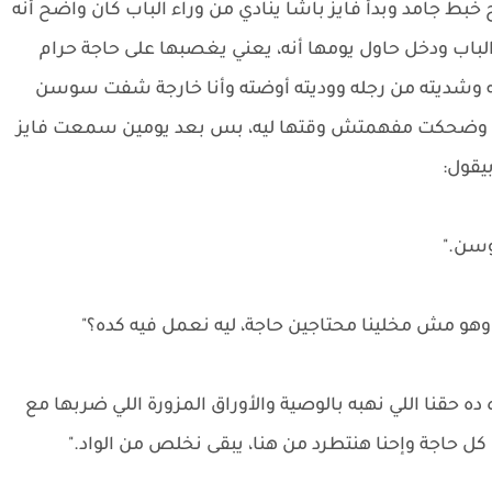
ح خبط جامد وبدأ فايز باشا ينادي من وراء الباب كان واضح أنه
اب ودخل حاول يومها أنه، يعني يغصبها على حاجة حرام
غه وشديته من رجله ووديته أوضته وأنا خارجة شفت سوسن
لي وضحكت مفهمتش وقتها ليه، بس بعد يومين سمعت فايز
يقول:
وسن."
وهو مش مخلينا محتاجين حاجة، ليه نعمل فيه كده؟"
 ده حقنا اللي نهبه بالوصية والأوراق المزورة اللي ضربها مع
ل حاجة وإحنا هنتطرد من هنا، يبقى نخلص من الواد."