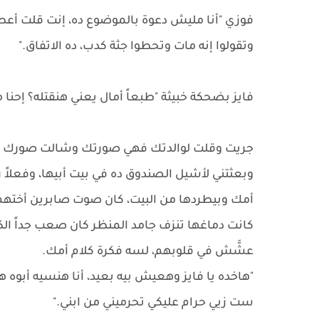
فوزي "أنا مليش دعوة بالموضوع ده، إنت قلت أعطل
وتقولوا إنه مات وتحطوا جثة كدب، ده الاتفاق."
فايز بضحكة خبيثة "طبعاً أمال يعني هنقتله؟ إحنا 
جريت وقلت لوالدتك فهي صورتك وشالت صورك وكل
وبعثتني لأشيل الصندوق ده في بيت أبيها، وفعل
أمك وبيطردها من البيت، كان صوت صابرين أختهم
كانت دماغها تنزف جامد المنظر كان صعب جداً ا
عشَّش في قلوبهم، لسه فكرة كلام أمك.
"هاخده يا فايز وهعيش بيه بعيد، أنا هنسيه أبوه ه
ست زيي حرام عليكي تحرميني من ابني."