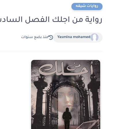
روايات شيقه
رواية من اجلك الفصل السادس 6 بقلم اسماء
Yasmina mohamed
منذ بضع سنوات