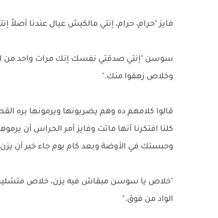
فايز "حرام، حرام، إنتي مالكيش عيال عندنا أصلاً إ
سوسن "إنتي صدقتي نفسك إنك مرات واحد من العيلة
وخلاص زهقوا منك."
قالوا كلامهم ده وهم يضربونها ويرمونها بره الق
كلنا افتكرنا أنها ماتت وفايز أمر الحراس أن يرمو
وحبستك في الأوضة وبعد كام يوم جاء خبر أن يزن ع
"خلاص يا سوسن مبقاش فيه يزن، خلاص متشليش ه
الواد من فوق."