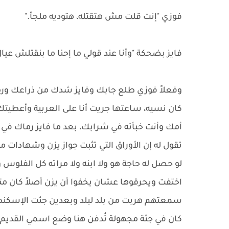
فوزي "إنت قلت مش هتقتله، هتوديه ملجأ."
فايز بضحكة "وأنا عند قولي ما إحنا ما بنقتلش عيال
وفعلاً فوزي طلع جابك وفايز شدك من ذراعك ورم
كان نسيه، ساعتها جريت أنا على العربية وأعطيتك 
أمك وأنت خبأته في شرابك، بعد ما فايز رماك ف
تقول له إن الأوراق التي تثبت جواز يزن وشهادات 
لو حصل له حاجة هو ولا ابنه ولا مراته كل الفلوس وا
اختفت ويحرقوها عشان يخفوا أن يزن أصلاً كان م
سمعتهم هربت من بلد لبلد وبعدين جئت الإسكندر
كان في جثة مجهولة تُدفن هنا وضع اسمي القديم ع