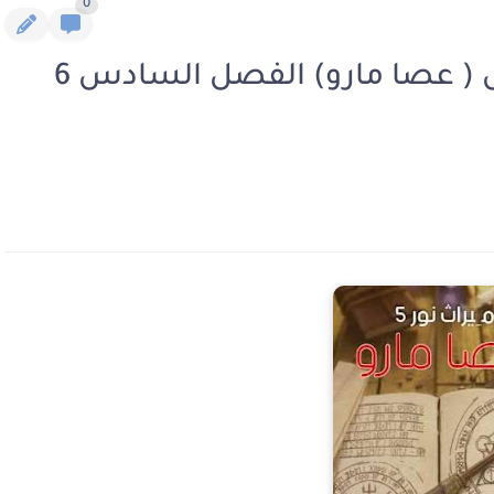
0
رواية ميراث نور الجزء الخامس ( عصا مارو) الفصل السادس 6