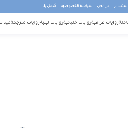
استخدام
من نحن
سياسة الخصوصيه
أتصل بنا
املة
روايات عراقية
روايات خليجية
روايات ليبية
روايات مترجمة
قيد كت