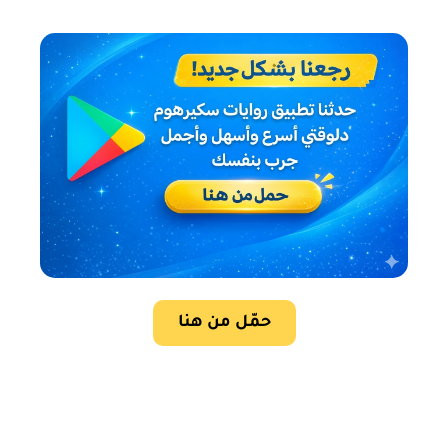
حمّل من هنا