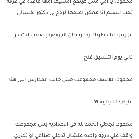
محمود : يا امي مش هينفع امشيها امها قاعده في غرفه
تحت السلم انا ممكن اعلجها تروح لي دكتور نفساني
ام ريم : انا حظرتك وعارفه ان الموضوع صعب انت حر
تاني يوم التنسيق فتح
محمود : للاسف مجموعك مش جايب المدارس اللي هنا
علياء : انا جايبه ١٦٩
محمود: نجحتي الحمد لله في الاعداديه بس مجموعك
واقف علي درجه واحده علشان تدخلي صناعي او تجاري