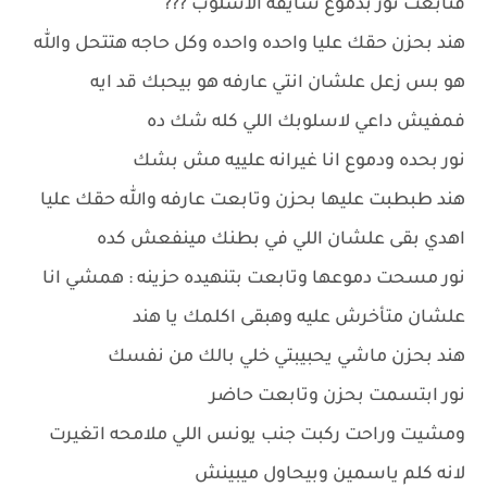
فتابعت نور بدموع شايفه الاسلوب ???
هند بحزن حقك عليا واحده واحده وكل حاجه هتتحل والله
هو بس زعل علشان انتي عارفه هو بيحبك قد ايه
فمفيش داعي لاسلوبك اللي كله شك ده
نور بحده ودموع انا غيرانه علييه مش بشك
هند طبطبت عليها بحزن وتابعت عارفه والله حقك عليا
اهدي بقى علشان اللي في بطنك مينفعش كده
نور مسحت دموعها وتابعت بتنهيده حزينه : همشي انا
علشان متأخرش عليه وهبقى اكلمك يا هند
هند بحزن ماشي يحبيبتي خلي بالك من نفسك
نور ابتسمت بحزن وتابعت حاضر
ومشيت وراحت ركبت جنب يونس اللي ملامحه اتغيرت
لانه كلم ياسمين وبيحاول ميبينش