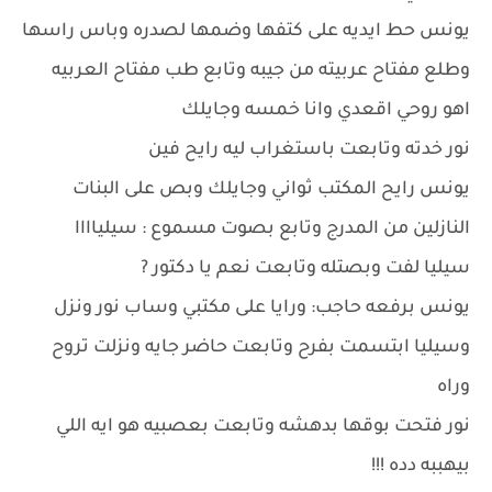
يونس حط ايديه على كتفها وضمها لصدره وباس راسها
وطلع مفتاح عربيته من جيبه وتابع طب مفتاح العربيه
اهو روحي اقعدي وانا خمسه وجايلك
نور خدته وتابعت باستغراب ليه رايح فين
يونس رايح المكتب ثواني وجايلك وبص على البنات
النازلين من المدرج وتابع بصوت مسموع : سيلياااا
سيليا لفت وبصتله وتابعت نعم يا دكتور ?
يونس برفعه حاجب: ورايا على مكتبي وساب نور ونزل
وسيليا ابتسمت بفرح وتابعت حاضر جايه ونزلت تروح
وراه
نور فتحت بوقها بدهشه وتابعت بعصبيه هو ايه اللي
بيهببه دده !!!