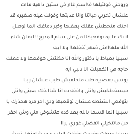
وروحتي قولتيلها قااسم غاار في ستين داهيه ماات
علشان تخربي حياتنا وانا عديتها وقولت عيله صغيره قد
اختك متحطش عقلك بعقلها وكبر دماغك انما توصل
لانك عايزة توقعيهاا من على سلم المدرج !! ليه ان شاء
الله ملهاااش ضهر يُقفلهاا ولا اييه
سيليا بعياط يا دكتور والله انا مكنتش هوقعها ولا عملت
حاجه هي اتكعبلت انا ذنبي ايه
يونس بعصبيه طب متحلفيش طيب علشان ربنا
ميسخطكيش وانتي واقفه ده انا شاايفك بعيني وانتي
بتوقعي الشنطه علشان توقعيها ودي اخر مره هحذرك يا
سيليا انما قسما بالله بعد كده هتشوفي مني وش احقر
من ماتتخيلي اتفضلي غوري براا