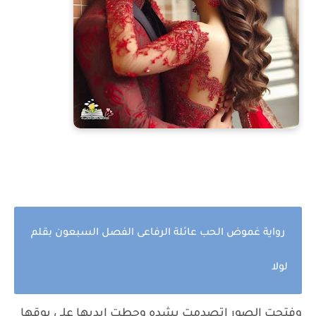
رواية غموض الحب عائلة الرفاعى الفصل السبعون بقلم
لولا
وفتحت الصور اتصدمت بشده وحطت ايديها على بوقها