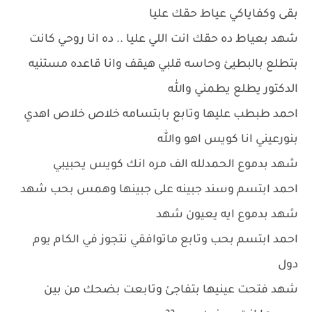
بقى وكفاياكي عياط حقك عليا
شهد بعياط ده حقك انت اللي عليا .. ده انا روحي كانت
بتطلع بالبطيئ وحاسه قلبي هيقف وانا قاعده مستنيه
الدكتور يطلع يطمني والله
احمد طبطب عليها وتابع بابتسامه خلاص خلاص اهدي
بنورعيني انا كويس اهو والله
شهد بدموع الحمدلله الف مره انك كويس يحبيبي
احمد ابتسم وسند جبينه على جبينها وهمس بحب شهد
شهد بدموع ايه يعيون شهد
احمد ابتسم بحب وتابع ماتوافقي نتجوز في الكام يوم
دول
شهد فتحت عينيها بتفاجئ وتابعت بضحك من بين