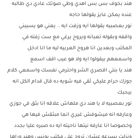
هند بخوف بس بس اهدي وطي صوتك عادي دي طالبه
عنده يمكن عايز يقولها حاجه
نور بعصبيه يقولها ايه وزفت ايه .. يعني هو يسيبني
واقفه وبقوله تعبانه ويروح يرغي مع ست زفته في
المكتب وبعدين انا هروح العربيه ليه ما انا ادخل
واسمعهم بيقولوا ايه ولا هو عيب اقف اسمع
هند يا بنتي اقصري الشر واحترمي نفسك واسمعي كلام
جوزك حرام عليكي ثقي فيه شويه ده قال قدام الكل انه
بيحبك
نور بعصبيه لا يا هند دي ملهاش علاقه انا بثق في جوزي
وعارفه انه ميشوفش غيري انما مبثقش فيها هي
وخصوصا انا عارفه نيتها ناحيته ايه ده صبره عليا بجدد
ونزلت بسرعه عشان تروح على مكتب يونس وهند وراها