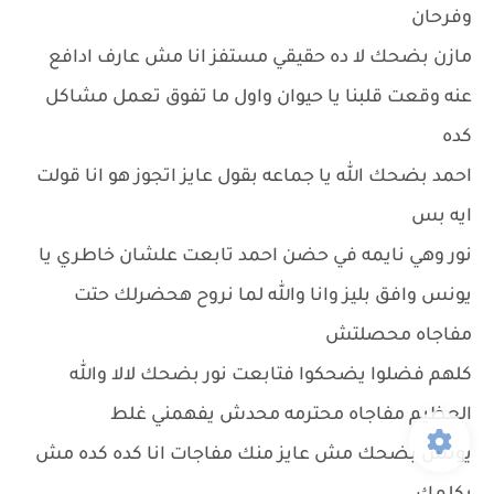
وفرحان
مازن بضحك لا ده حقيقي مستفز انا مش عارف ادافع
عنه وقعت قلبنا يا حيوان واول ما تفوق تعمل مشاكل
كده
احمد بضحك الله يا جماعه بقول عايز اتجوز هو انا قولت
ايه بس
نور وهي نايمه في حضن احمد تابعت علشان خاطري يا
يونس وافق بليز وانا والله لما نروح هحضرلك حتت
مفاجاه محصلتش
كلهم فضلوا يضحكوا فتابعت نور بضحك لالا والله
العظيم مفاجاه محترمه محدش يفهمني غلط
يونس بضحك مش عايز منك مفاجات انا كده كده مش