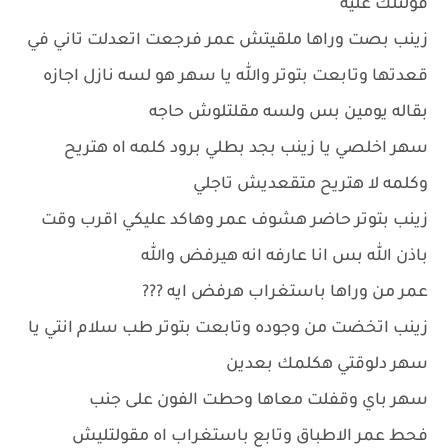
قولتلك عليه
زينب بصت وراها ملقيتش عمر فرجعت اتعدلت تاني في
قعدتها وتابعت بتوتر والله يا سهر هو لسه نازل اجازه
بقاله يومين بس ولسه مقلتلوش حاجه
سهر اخلصي يا زينب بجد بطلي برود كلمه اه هتريح
وكلمه لا هتريح متقعديش تاجلي
زينب بتوتر حاضر هشوف عمر وهاكد عليكي اقرب وقت
باذن الله بس انا عارفه انه هيرفض والله
عمر من وراها باستغراب هرفض ايه ???
زينب اتخضت من وجوده وتابعت بتوتر طب سلام انتي يا
سهر دلوقتي هكلمك بعدين
سهر باي وقفلت معاها وحطت الفون على جنب
فحط عمر الاطباق وتابع باستغراب اه مقولتليش