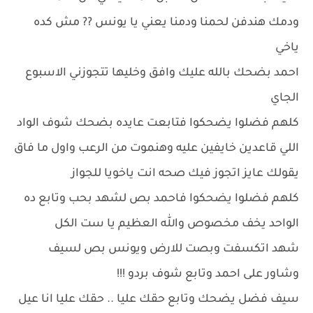
ودمك هندفن لحمنا ودمنا يعني يا يونس ?? مش كده
ياخي
احمد بضحك بالله عليك وافق وخليها تتجوزني الاسبوع
الجاي
كلهم فضلوا يضحكوا فتابعت عايده بضحك شوف الواد
اللي قاعدين خايفين عليه وهنموت من الرعب واول ما فاق
يقولك عايز اتجوز فيك صحه انت ياخويا للجواز
كلهم فضلوا يضحكوا فاحمد بص لشهد بحب وتابع ده
الواحد يخف مخصوص والله العظيم يا ست الكل
شهد اتكسفت وبصت للارض ويونس بص لسيف
وشاور على احمد وتابع شوف بردو !!!
سيف فضل يضحك وتابع حقك عليا .. حقك عليا انا عيل