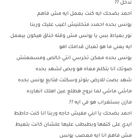
ندخل ??
احمد بضحك ايه كنت بعمل ايه مش فاهم
يونس بحده احمدد متخلنيش اغيب عليك وربنا
نور بعياط بس يا يونس مش وقته خناق هيكون بيعمل
ايه يعني ما هو تعبان قدامك اهو
يونس بحده ممكن تخرسي انتي خالص ومسمعتش
صوتك انا بتكلم معاه هو وبص لشهد بحده
شهد بصت للارض بتوتر وسكتت فتابع يونس بحده
ماشي ماشي لما نروح هطلع عين اهلك انهارده
مازن بستغراب هو في ايه ??
احمد بضحك يا ابني مفيش حاجه وربنا انا كنت حاطط
ايدي على كتفها وبطبطب عليها علشان كانت بتعيط
مش فاهم انا ايه معصب يونس