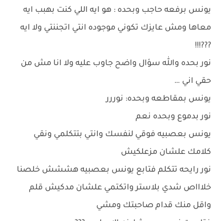
يونس برفعه حاجب وبحده : هو ايه اللي كنت بهبب ايه
معاها ومش عايزك تكوني موجوده انتي اتجننتي ولا ايه
???!!!
نور بحده والله سؤال واضح جاوب عليه ولا انا مش من
حقي اني …
يونس بمقاطعه وبحده: نوررر
نور بدموع وبحده نعم
يونس بعصبيه فوقي لنفسك وانتي بتتكلمي ونقي
كلامك علشان مزعلكيش
نور رايحه تتكلم فتابع يونس بعصبيه هششش خلصنا
خلاااص شدي بلاستر واتكتمي علشان مدكيش قلم
واقل منك قدام صاحبتك ومشي