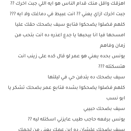
اهزقك واقل منك قدام الناس هو ايه اللي جبت اخرك ??
جبت اخرك ازاي يعني ?? انت عبيط في دماغك ولا ايه ???
كلهم فضلوا يضحكوا فتابع سيف بضحك حقك عليا
امسحها فيا انا بيحبها يا جدع اعذره ده انت بتحب من
زمان وفاهم
يونس بحده يعني هو عمر لو قال كده على زينب انت
هتسكتله ???
سيف بضحك ده يتدفن حي في ليلتها
كلهم فضلوا يضحكوا بشده فتابع عمر بضحك تشكر يا
ابو نسب
سيف بضحك حبيبي
يونس برفعه حاجب طيب عايزني اسكتله ليه ??
سيف بضحك علشان ده ابن عمك يعني من لحمك