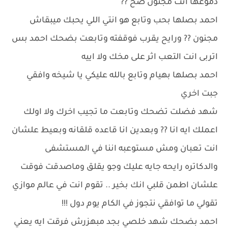
دموعها انت مجنون صح ??
احمد بصلها بحب وتابع هو انتي اللي يحبك ميبقاش
مجنون ?? ورايح يقرب فوقفته وتابعت بضحك احمد بس
اتربى انت التعب اثر على مخك ولا اييه
احمد بصلها بهيام وتابع بالله عليكي يا شيخه وافقي
جبت اخري
شهد فضلت تضحك وتابعت ما تجيب اخرك ولا اولك
اعملك ايه انا ?? وبعدين انا قاعده قلقانه وبعيط علشان
انت تعبان ومش مستوعبه اننا في المستشفى
والدكاتره رايحه جايه عليك وجو يقلق وماصدقت فوقت
علشان اطمن قلبي انك بخير .. تقوم انت في عالم موازي
تقولي ما توافقي نتجوز في الكام يوم دول !!!
احمد بضحك شهد خلصي بجد مبهزرش فرقت ايه يعني