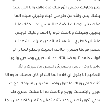
كتير وحاولت تخليني اثق فيك مره والف وانا اللي لسه
بشك بس والله من كتر حبي فيك وغيرتي عليك انما
مقصدش اوصلك للضغط النفسي ده … حقك عليا
يحبيبي وعيطت وتابعت قوم يا احمد وخليك كويس
علشان خاطري .. شهد تعبانه من غيرك .. شهد انت
مصدر قوتها وعمري مااقدر اسيبك وقطع لساني لو
قولت كلمه تانيه ضايقتك ده انت حبيبي وصاحبي وابويا
واخويا وكل دنيتي ومقدرش اعيش من غيرك والله
العظيم انا بقول اي كلام انما انت لو كان حصلك حاجه انا
كنت هاجي وراك علطول واصلا مقدرش اشوفك مع حد
غيري وابتسمت بوجع وتابعت ده انا عشت عمري كله
بدعي تكون نصيبي ومستنيه تعقل وتتغير فاكيد مش لما