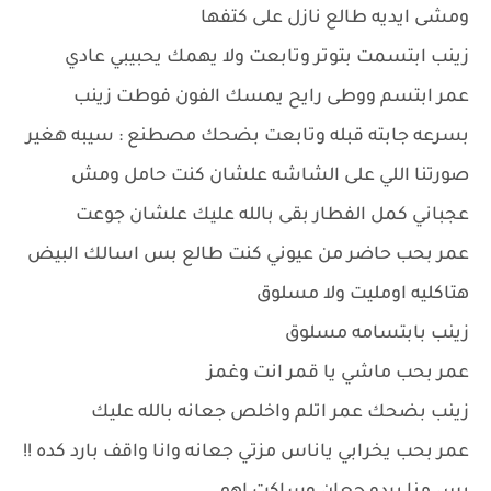
ومشى ايديه طالع نازل على كتفها
زينب ابتسمت بتوتر وتابعت ولا يهمك يحبيبي عادي
عمر ابتسم ووطى رايح يمسك الفون فوطت زينب
بسرعه جابته قبله وتابعت بضحك مصطنع : سيبه هغير
صورتنا اللي على الشاشه علشان كنت حامل ومش
عجباني كمل الفطار بقى بالله عليك علشان جوعت
عمر بحب حاضر من عيوني كنت طالع بس اسالك البيض
هتاكليه اومليت ولا مسلوق
زينب بابتسامه مسلوق
عمر بحب ماشي يا قمر انت وغمز
زينب بضحك عمر اتلم واخلص جعانه بالله عليك
عمر بحب يخرابي ياناس مزتي جعانه وانا واقف بارد كده !!