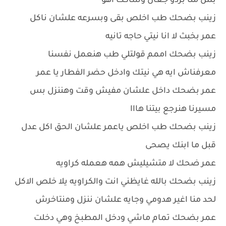
بس منا بردو جعان وساكت اهو
زينب بضحك طب اخلص بقى وبسرعه علشان ناكل
عمر بخبث لا انا نيتي حاجه تانيه
زينب بضحك اممم قولتلي طب هنعمل نفسنا
معرفناش ايه هي نيتك وادخل حضر الفطار يا عمر
عمر بضحك داخل علشان مفيش وقت وهننزل بس
مسيرنا هنرجع بيتنا هااا
زينب بضحك طب اخلص ياعمر علشان الحق اكل عدل
قبل ما ابنك يصحى
عمر ضحك لا متشيليش همه هعمله كراويه
زينب بضحك بالله غايظني انت والكراويه يلا خلص الاكل
لحد منا اغير هدومي وجايه علشان ننزل ومنتاخرش
عمر بضحك تمام ماشي ودخل المطبخ وهي دخلت