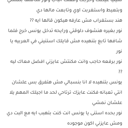
سيليا عيطت وخرجت وقفلت الباب ونور شافتها بتمشي
وبتعيط واستغربت اوي وتابعت مالها دي
هند بستغراب مش عارفه هيكون قالها ايه ??
نور بغيره هنشوف دلوقتي ورايحه تدخل يونس خرج فلما
شافها تابع بتنهيده مش قايلك استنيني في العربيه يا
نور
نور برفعه حاجب وانت مكنتش عايزني افضل معاك ليه
??
يونس بتنهيده لا انا بنسبالي مش هتفرق بس علشان
انتي تعبانه فكنت عايزك ترتاحي لحد ما اجيلك المهم يلا
علشان نمشي
نور بحده استنى يا يونس انت كنت بتهبب ايه مع البت دي
ومش عايزني اكون موجوده