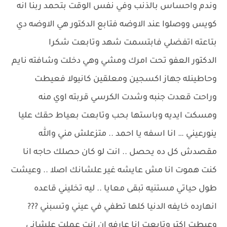
وندم واحساس بالذنب وفي نفس الوقت بتحمد ربنا انه
كويس ووصلوا عند الاوضه فتابع الدكتور هي الاوضه دي
بتاعته اتفضلي فابتسمت شهد وتابعت شكرا
الدكتور العفو تحت امرك ومشي وهي دخلت وشافته نايم
وحاطينله جهاز اكسجين ومعلقين كانيولا فعيطت
وراحت قعدت جنبه وشدت الكرسي قربته اوي منه
ومسكت ايديه وباستها بحب وتابعت بعياط حقك عليا
ينورعيني … انا اسفه يا احمد .. متزعلش مني والله
مقصدش كل ده يحصل .. انت لو كان حصلك حاجه انا
كنت هموت انا مش عايشه غير علشانك اصلا .. وعيشت
طول حياتي مستنيه تبقى معايا .. ليه تخليني قاعده
انهارده خايفه الدنيا كلها تطفي في عيني وتسبني ???
وعيطت اكتر وتابعت انا عارفه ان انت عملت علشاني