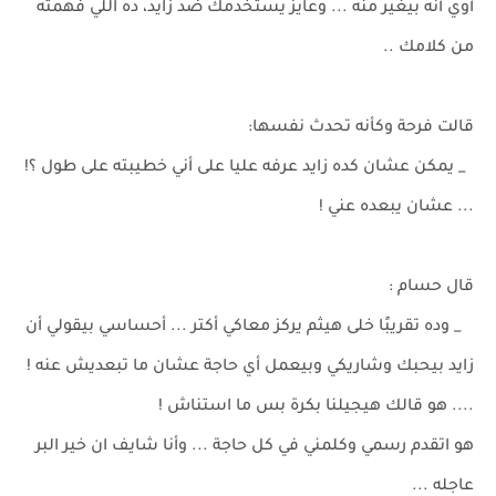
أوي أنه بيغير منه ... وعايز يستخدمك ضد زايد، ده اللي فهمته
من كلامك ..
قالت فرحة وكأنه تحدث نفسها:
_ يمكن عشان كده زايد عرفه عليا على أني خطيبته على طول ؟!
... عشان يبعده عني !
قال حسام :
_ وده تقريبًا خلى هيثم يركز معاكي أكتر ... أحساسي بيقولي أن
زايد بيحبك وشاريكي وبيعمل أي حاجة عشان ما تبعديش عنه !
.... هو قالك هيجيلنا بكرة بس ما استناش !
هو اتقدم رسمي وكلمني في كل حاجة ... وأنا شايف ان خير البر
عاجله ...