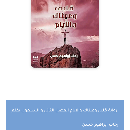
رواية قلبي وعيناك والايام الفصل الثانى و السبعون بقلم
رحاب ابراهيم حسن