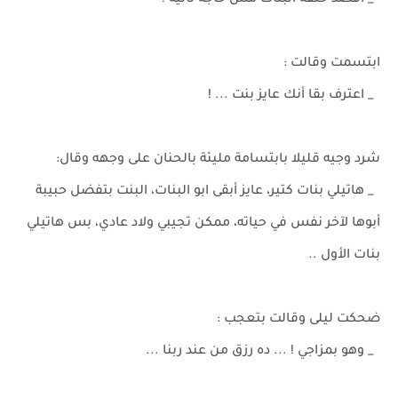
_ أقصد خلفة البنات مش حاجة تانية !
ابتسمت وقالت :
_ اعترف بقا أنك عايز بنت ... !
شرد وجيه قليلا بابتسامة مليئة بالحنان على وجهه وقال:
_ هاتيلي بنات كتير، عايز أبقى ابو البنات، البنت بتفضل حبيبة
أبوها لآخر نفس في حياته، ممكن تجيبي ولاد عادي، بس هاتيلي
بنات الأول ..
ضحكت ليلى وقالت بتعجب :
_ وهو بمزاجي ! ... ده رزق من عند ربنا ...