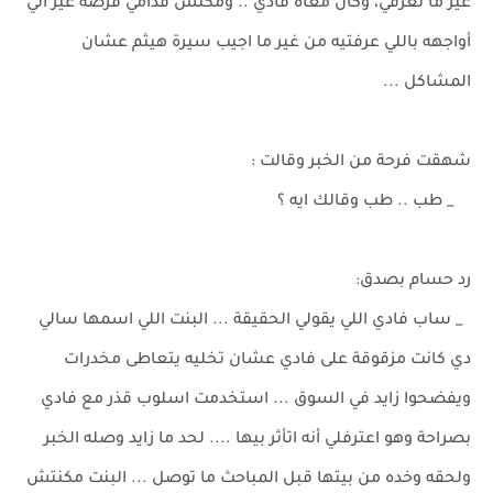
غير ما تعرفي، وكان معاه فادي .. ومكنش قدامي فرصة غير أني
أواجهه باللي عرفتيه من غير ما اجيب سيرة هيثم عشان
المشاكل ...
شهقت فرحة من الخبر وقالت :
_ طب .. طب وقالك ايه ؟
رد حسام بصدق:
_ ساب فادي اللي يقولي الحقيقة ... البنت اللي اسمها سالي
دي كانت مزقوقة على فادي عشان تخليه يتعاطى مخدرات
ويفضحوا زايد في السوق ... استخدمت اسلوب قذر مع فادي
بصراحة وهو اعترفلي أنه اتأثر بيها .... لحد ما زايد وصله الخبر
ولحقه وخده من بيتها قبل المباحث ما توصل ... البنت مكنتش