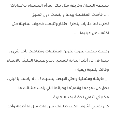
سليطة اللسان وكريهة مثل تلك المرأة المسماة ب"عنايات"
.... فأخذت المكنسة بيدها وابتعدت دون تعليق !
نظرت لها عنايات بنظرة احتقار وتتبعت خطوات سكينة حتى
اختفت عن عينيها ....
ركضت سكينة لغرفة تخزين المنظفات وتظاهرت بأخذ شيء ،
بينما هي في أشد الحاجة لتمسح دموع عينيها المليئة بالانتقام
وقالت بلهجة ريفية :
_ عايشة ومتهنية وأختي اادبحت بسببك ! ... لا ياست يا ليلى ،
بحق كل دموعها وقهرتها وحياتها اللي راحت عشانك ما
هخليكي تتهني لحظة بعد النهاردة .. !
كان نفسي أشوف الكلب طليقك بس مات قبل ما أطوله وأخد