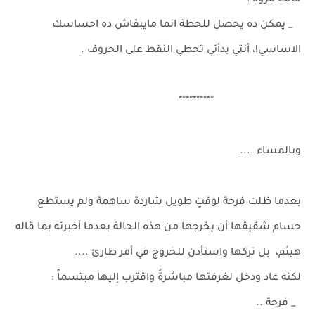
قالت مروة :
_ يمكن ده يحصل للحظة انما مايبقاش ده احساسك
الاساسي!، أنتي بدأتي تحطي النقط على الحروف .
**********
وبالمساء ....
بعدما ظلت فرحة لوقتٍ طويل شاردة ساهمة ولم يستطع
حسام شقيقها أن يخرجها من هذه الحالة بعدما أخبرته بما قاله
هيثم، بل تركها واستأذن للخروج في أمر طارئ ....
لكنه عاد ودخل لغرفتها مباشرةً واقترب إليها مبتسماً :
_ فرحة ..