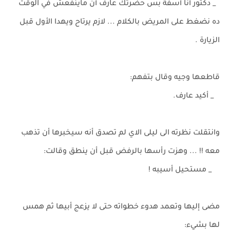
_ دكتور أنا أسفة بس حضرتك عارف أن ماينفعش في الوقت
ده نضغط على المريض بالكلام ... لازم يرتاح ويهدا الأول قبل
الزيارة .
قاطعها وجيه وقال بتفهم:
_ أكيد عارف.
وانتقلت نظرته الى ليلى الاي لم تصدق أنه سيخبرها أن تذهب
معه !! ... وهزت رأسها بالرفض قبل أن ينطق وقالت:
_ مستحيل أسيبه !
مضى إليها وتعمد هدوء خطواته حتى لا يزعج أبيها ثم همس
لها بشيء: