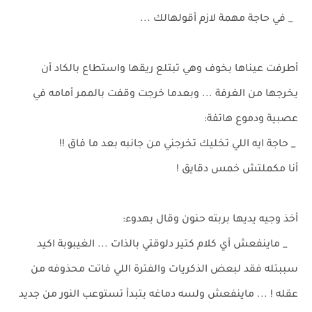
_ في حاجة مهمة لازم أقولهالك ...
أطرفت عيناها بخوف وهي تبتلع ريقها واستطاع بالكاد أن
يخرجها من الغرفة ... وبعدما خرجت وقفت بالممر أمامه في
عصبية ودموع هاتفة:
_ حاجة ايه اللي تخليك تخرجني من جانبه بعد ما فاق !!
أنا مكملتش خمس دقايق !
أخذ وجيه يديها بربته حنون وقال بهدوء:
_ ماينفعش أي كلام كتير دلوقتي بالذات ... الغيبوبة اكيد
سببتله فقد لبعض الذكريات والفترة اللي فاتت محذوفه من
عقله ! ... ماينفعش ولسه دماغه بتبدأ تستوعب النور من جديد