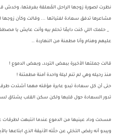
نظرت لصورة زوجها الراحل المُعلقة بغرفتها، وخدش ق
مشاعرها تدفق سعادة لفتياتها ... وقالت وكأن زوجها ال
_ حلمك اللي كنت دايمًا تحلم بيه وأنت عايش يا مصطفى!
عليهم وهنام وأنا مطمنة من النهاردة ..
قالت جملتها الأخيرة ببعض التردد، وبعض الدموع !
منذ رحيله وهي لم تنم ليلة واحدة آمنة مطمئنة !
حتى أن كل سعادة تبدو عابرة مؤقته مهما أشتدت طرقات
تدور السعادة حول قلبها ولكن سكن القلب يشتاق لساك
مسحت وداد عينيها من الدموع عندما انتبهت لطرقات عل
ويبدو أنه رفض التخلي عن حلّته الأنيقة الذي ابتاعها با