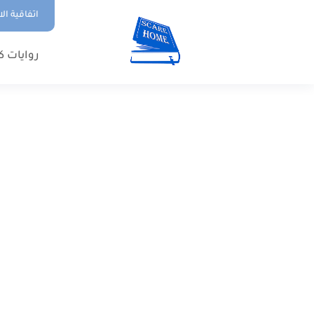
اتفاقية ال
روايات ك