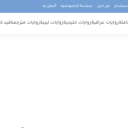
استخدام
من نحن
سياسة الخصوصيه
أتصل بنا
املة
روايات عراقية
روايات خليجية
روايات ليبية
روايات مترجمة
قيد كت