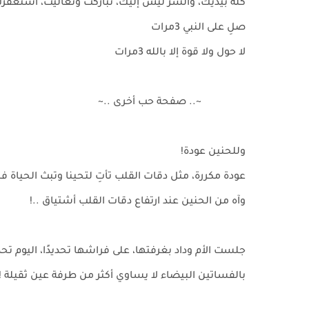
كله بيديك، والشر ليس إليك، تباركت وتعاليت، أستغفرك
صلِ على النبي 3مرات
لا حول ولا قوة إلا بالله 3مرات
~.. صفحة حب أخرى ..~
وللحنين عودة!
عودة مكررة، مثل دقات القلب تأتِ لتحينا وتبث الحياة في
وآه من الحنين عند ارتفاع دقات القلب أشتياق ..!
جلست الأم وداد بغرفتها، على فراشها تحديدًا، اليوم تحد
بالفساتين البيضاء لا يساوي أكثر من طرفة عين ثقيلة !