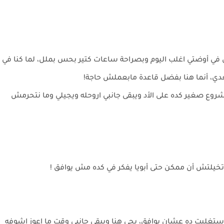
فضل في أوضتي اغلب اليوم وبصراحة ساعات كتير بحس بملل، لما كنا في
يعدي، أنما هنا بفضل قاعدة مابعملش حاجة!
شروع صغير كده على الأد ويبقى جانبي اروحله ويجيلي وما نتحرمش
 ما تخيلتش أن ممكن حتى أبويا يفكر في كده مش يوافق !
واستغليت ده عشان يوافق، يجي هنا ويبقى جانبي وقت ما اعوز اشوفه