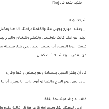
_ خلتيه يفكر في إيه؟!
شرحت وداد :
_ بعتله امبارح يجيلي هنا واتكلمنا براحتنا، أنا هنا ب
البلد اهو امك كانت بتونسني ونتكلم ونتشاور واليوم ب
كلمت اخويا العمدة أنه يسيب البلد ويجي هنا، يفتحله م
من بعض .. وعشانك أنت كمان.
كاد أن يقفز الصبي بسعادة وهو ينهض واقفا وقال:
_ ده يبقى يوم الفرح والهنا لو أبويا وافق يا عمتي، أنا
قالت له وداد مبتسمة بثقة:
_ ادعي لعمتك بقا، وبصراحة أنا عارفة أني غالية عنده 