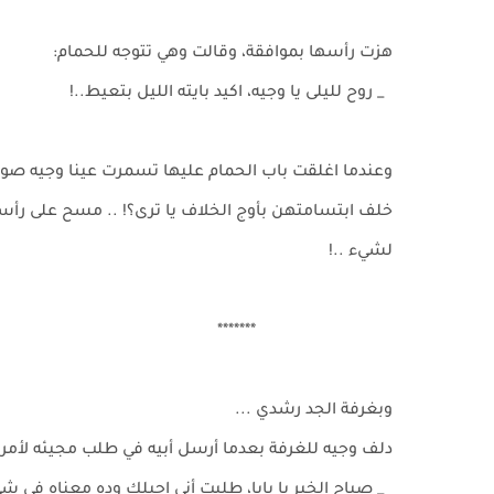
هزت رأسها بموافقة، وقالت وهي تتوجه للحمام:
_ روح لليلى يا وجيه، اكيد بايته الليل بتعيط..!
وعندما اغلقت باب الحمام عليها تسمرت عينا وجيه صوب 
خلف ابتسامتهن بأوج الخلاف يا ترى؟! .. مسح على رأسه
لشيء ..!
*******
وبغرفة الجد رشدي ...
دلف وجيه للغرفة بعدما أرسل أبيه في طلب مجيئه لأمرا
_ صباح الخير يا بابا، طلبت أني اجيلك وده معناه في 