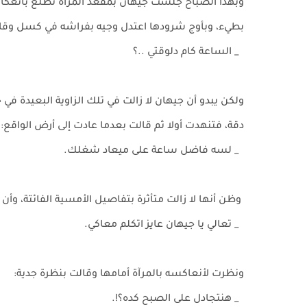
وبهذا الصباح جلست جيهان بمقعد المرآة تطلع بانعك
بطيء، وبأوج شرودها اعتدل وجيه بفراشه في كسل وقا
_ الساعة كام دلوقتي ..؟
ولكن يبدو أن جيهان لا زالت في تلك الزاوية البعيدة في 
دقة، فتنهدت أولا ثم قالت بعدما عادت إلى أرض الواقع:
_ لسه فاضل ساعة على ميعاد شغلك.
وظن أنها لا زالت متأثرة بتفاصيل الأمسية الفائتة، و
_ تعالي يا جيهان عايز اتكلم معاكي.
ونظرت لأنعاكسه بالمرآة أمامها وقالت بنظرة جدية:
_ هنتجادل على الصبح كده؟!.