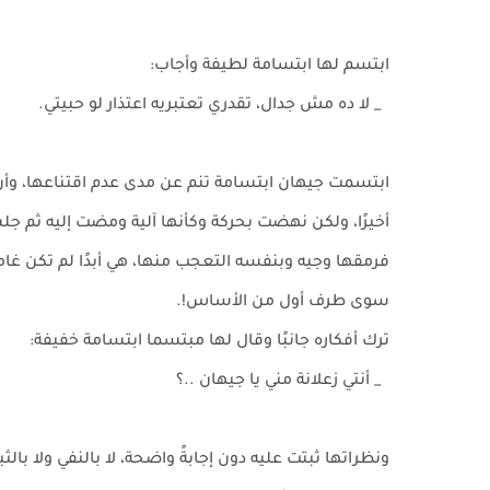
ابتسم لها ابتسامة لطيفة وأجاب:
_ لا ده مش جدال، تقدري تعتبريه اعتذار لو حبيتي.
ابتسمت جيهان ابتسامة تنم عن مدى عدم اقتناعها، وأن 
أخيرًا، ولكن نهضت بحركة وكأنها آلية ومضت إليه ثم ج
فرمقها وجيه وبنفسه التعجب منها، هي أبدًا لم تكن غامض
سوى طرف أول من الأساس!.
ترك أفكاره جانبًا وقال لها مبتسما ابتسامة خفيفة:
_ أنتي زعلانة مني يا جيهان ..؟
ونظراتها ثبتت عليه دون إجابةً واضحة، لا بالنفي ولا با