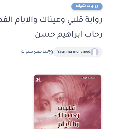
روايات شيقه
رحاب ابراهيم حسن
Yasmina mohamed
منذ بضع سنوات