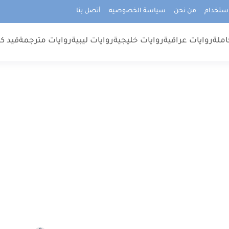
استخدام
من نحن
سياسة الخصوصيه
أتصل بنا
املة
روايات عراقية
روايات خليجية
روايات ليبية
روايات مترجمة
قيد كت