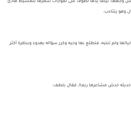
اس وجهها، بينما يدها تطوف على تموجات شعرها بتمشيط هادئ
ل وهو يتثاءب:
خيالها ولم تنتبه، فتطلع بها وجيه وكرر سؤاله بهدوء وبنظرة أكثر
أن حديثه خدش مشاعرها ربما!، فقال بلطف: