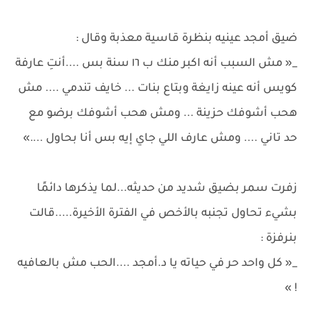
ضيق أمجد عينيه بنظرة قاسية معذبة وقال :
_« مش السبب أنه اكبر منك ب ١٦ سنة بس ....أنتِ عارفة
كويس أنه عينه زايغة وبتاع بنات ... خايف تندمي .... مش
هحب أشوفك حزينة ... ومش هحب أشوفك برضو مع
حد تاني .... ومش عارف اللي جاي إيه بس أنا بحاول ....»
زفرت سمر بضيق شديد من حديثه...لما يذكرها دائمًا
بشيء تحاول تجنبه بالأخص في الفترة الأخيرة.....قالت
بنرفزة :
_« كل واحد حر في حياته يا د.أمجد ....الحب مش بالعافيه
! »