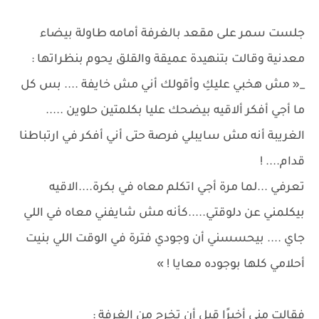
جلست سمر على مقعد بالغرفة أمامه طاولة بيضاء
معدنية وقالت بتنهيدة عميقة والقلق يحوم بنظراتها :
_« مش هخبي عليكِ وأقولك أني مش خايفة .... بس كل
ما أجي أفكر ألاقيه بيضحك عليا بكلمتين حلوين .....
الغريبة أنه مش سايبلي فرصة حتى أني أفكر في ارتباطنا
قدام.... !
تعرفي ...لما مرة أجي اتكلم معاه في بكرة....الاقيه
بيكلمني عن دلوقتي.....كأنه مش شايفني معاه في اللي
جاي .... بيحسسني أن وجودي فترة في الوقت اللي بنيت
أحلامي كلها بوجوده معايا ! »
فقالت منى أخيرًا قبل أن تخرج من الغرفة :