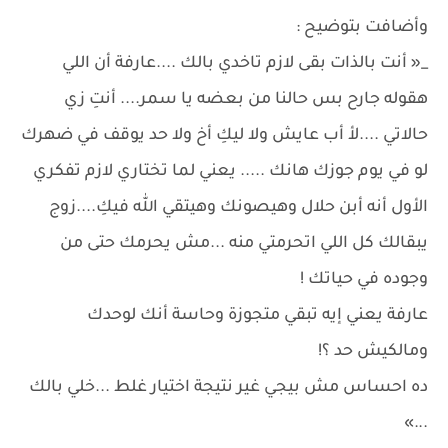
وأضافت بتوضيح :
_« أنت بالذات بقى لازم تاخدي بالك ....عارفة أن اللي
هقوله جارح بس حالنا من بعضه يا سمر.... أنتِ زي
حالاتي ....لأ أب عايش ولا ليكِ أخ ولا حد يوقف في ضهرك
لو في يوم جوزك هانك ..... يعني لما تختاري لازم تفكري
الأول أنه أبن حلال وهيصونك وهيتقي الله فيكِ....زوج
يبقالك كل اللي اتحرمتي منه ...مش يحرمك حتى من
وجوده في حياتك !
عارفة يعني إيه تبقي متجوزة وحاسة أنك لوحدك
ومالكيش حد ؟!
ده احساس مش بيجي غير نتيجة اختيار غلط ...خلي بالك
...»