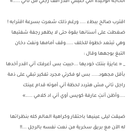
الحاجة الوحيدة اللي خليتني أقدر اقف رجلي من تاني .....»
اقترب صالح ببطء .... ورغم ذلك شعرت بسرعة اقترابه !
ضغطت على أسنانها بقوة حتى لا يظهر رجفة شفتيها
وهي تبتعد خطوة للخلف .....وقف أمامها ونفث دخان
التبغ بوجهها وقال :
_ « عايزة بنتك خوديها ...حبيت بس أعرفك أني اقدر أخدها
بأقل مجهود..... بس لو فكرتي مجرد تفكير تبقي على ذمة
راجل تاني مش هتردد لحظة أني أموته قدام عينك
....وأظن أنتِ عارفة كويس أوي أني اد كلامي .....»
ضيقت ليلى عينيها باحتقار وكراهية العالم كله بنظراتها
له الآن مع بريق سخرية من نعت نفسه بالرجل ...!!