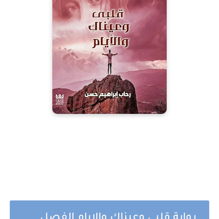
رواية قلبي وعيناك والايام الفصل