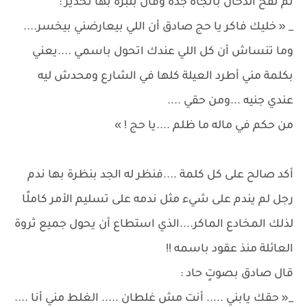
ثم نفخ الدخان باتجاه جده وقال بنبرة بها تحذير :
_ « خليك فاكر يا حج صادق أن اللي بيعارضني بيخسر....
وما تنساش أن كل اللي عندك اتحول باسمي ....يعني
بكلمة مني أطرد العيلة كلها في الشارع ومحدش ليه
عندي جنيه ...ومن حقي ....
من حكم في ماله ما ظلم ....يا حج ! »
أكد صالح على كل كلمة ....فنظر له الجد بنظرة بها ندم
رجل لم يندم على شيء مثل ندمه على تسليم الأمر كاملًا
لذلك المخادع الماكر....الذي استطاع أن يحول جميع ثروة
العائلة منذ عقود باسمه !!
قال صادق بصوتٍ حاد :
_« حقك يابني ..... أنت مش غلطان ..... الغلط مني أنا ....