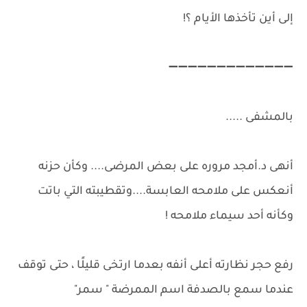
إلى أين تأخذها الأيام ؟!
➖➖➖➖➖➖➖➖➖➖➖➖➖
بالمشفى .....
أنهى د.أمجد مروره على بعض المرضى.... وكأن حزنه
أنعكس على ملامحه العابسة....وتقطيبته التي باتت
وكأنه أحد سيماء ملامحه !
رفع حجر نظارته أعلى أنفه بعدما ارتخى قليلًا ، حتى توقف
عندما سمع بالصدفة اسم الممرضة " سمر"