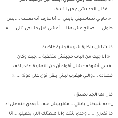
....ابتعدت عنه وهي تحتوي أبنتها بين ذراعيها أكثر
....فقال الجد بشيء من الأسف :
_« حاولي تسامحيني يابنتي ....أنا عارف أنه صعب ....بس
حاولي .... صالح مش هنا ....أمشي قبل ما يجي تاني .....»
قالت ليلى بنظرة شرسة ونبرة غاضبة :
_ « أنا جيت من الباب مجيتش متخفية ....جيت وكان
نفسي أشوفه عشان أقوله أن من النهاردة هقدر اقف
قصاده ....واللي هيقرب لبنتي يبقى نوى على موته .....»
قال لها الجد بصدق :
_« ده شيطان يابنتي ...متقربيش منه ...أبعدي عنه على اد
ما تقدري ..... وخدي بنتك وأنا هبعتلك اللي يكفيكِ....أنا