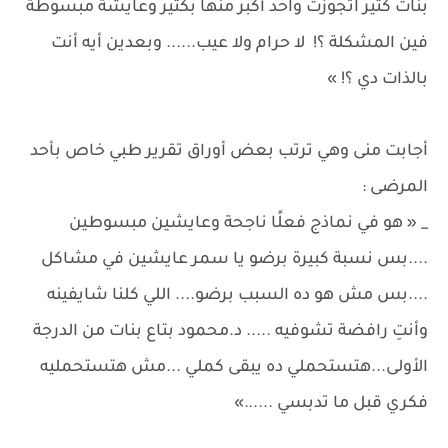
بنات كتير اتجوزت واحد أكبر منها بكتير وعايشة مبسوطة
فين المشكلة ؟! لا حرام ولا عيب...... وبعدين أيه أنت
بالذات دي ؟! »
أجابت منى وهي ترتب بعض أوراق تقرير طبي خاص بأحد
المرضى :
_ « هو في نماذج فعلًا ناجحة وعايشين مبسوطين
....بس نسبة كبيرة برضو يا سمر عايشين في مشاكل
....بس مش هو ده السبب برضو.... اللي كلنا شايفينه
وأنتِ رافضة تشوفيه ..... د.محمود بتاع بنات من الدرجة
الأولى...هتستحملي ده يبقى كملي ...مش هتستحمليه
فكري قبل ما تدبسي ......»