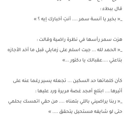
قال ببطء :
_« بخير يا آنسة سمر .... أنتِ أخبارك إيه ؟ »
هزت سمر رأسها في نظرة راضية وقالت :
_« الحمد لله ... جيت اسلم على زمايلي قبل ما أخد الأجازه
بتاعتي ....عقبالك يا دكتور ...»
كأن كلماتها حد السكين ... تجعله يسير رغما عنه على
أثيرها.... ابتلع أمجد غصة مريرة ورد عليها :
_« ربنا يراضيني باللي بتمناه .... من حقي اتمسك بحلمي
حتى لو شايفه مستحيل يتحقق .... »