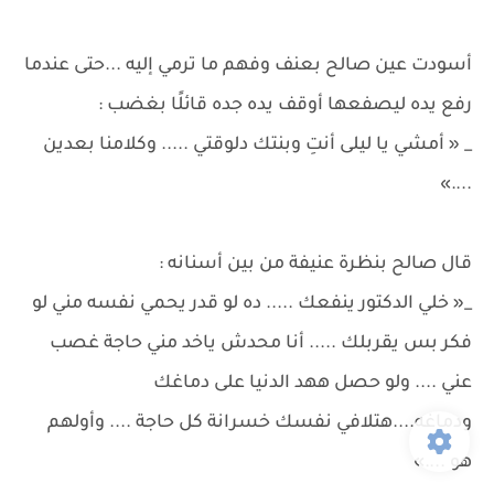
أسودت عين صالح بعنف وفهم ما ترمي إليه ...حتى عندما
رفع يده ليصفعها أوقف يده جده قائلًا بغضب :
_ « أمشي يا ليلى أنتِ وبنتك دلوقتي ..... وكلامنا بعدين
....»
قال صالح بنظرة عنيفة من بين أسنانه :
_« خلي الدكتور ينفعك ..... ده لو قدر يحمي نفسه مني لو
فكر بس يقربلك ..... أنا محدش ياخد مني حاجة غصب
عني .... ولو حصل ههد الدنيا على دماغك
ودماغه....هتلافي نفسك خسرانة كل حاجة .... وأولهم
هو ....»