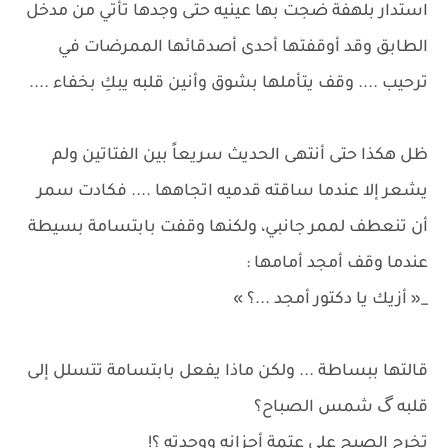
استدار بلهفة ضجت بها عينيه حتى وجدها تأتي من مدخل
الطابق وقد أوقفتها أحدى أصدقائها الممرضات في
ترحيب .... وقف يتأملها بشوق وأنين قلبه يبكِ بخفاء ....
ظل هكذا حتى أنتهى الحديث سريعاً بين الفتاتين ولم
يشعر إلا عندما ساقته قدميه اتجاهها .... فكادت سمر
أن تنعطف لممر جانبي، ولكنها وقفت بابتسامة بسيطة
عندما وقف أمجد أمامها :
_« أزيك يا دكتور أمجد ...؟ »
قالتها ببساطة ... ولكن ماذا يفعل بابتسامة تتسلل إلى
قلبه گ شمس الصباح؟
تخرج الصبح على عتمة أحزانه ووحدته ؟!