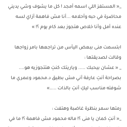
_« المستفز اللي اسمه أمجد ! كل ما يشوف وشي يديني
محاضرة في حبه وأحلامه ...أنا مش فاهمة أزاي لسه
عنده أمل وأنا خلاص هتجوز بعد كام يوم ؟! »
ابتسمت منى ببعض اليأس من تراجعها بامر زواجها
وقالت لصديقتها :
_ « عشان بيحبك ..... وياريتك كنتِ هتتجوزيه هو....
بصراحة أنتِ عارفة أني مش بطيق د.محمود وعمري ما
شوفته مناسب ليكِ أنتِ بالذات .....»
رمتها سمر بنظرة غاضبة وهتفت :
_« أنتِ كمان يا منى ؟! ماله محمود مش فاهمة ؟! ما في