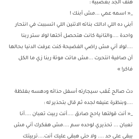
هتف الجد بعصبية :
_« اسمه عمي ...مش أبنك !
أبني ده اللي ادالك بناته الاتنين اللي اتسببت في انتحار
واحدة ....والتانية كانت هتحصل أختها لولا ستر ربنا
....لولا أني مش راضي الفضيحة كنت عرفت الدنيا بحالها
أن صافية انتحرت ...مش ماتت موتة ربنا زي ما الكل
فاكر! »
دث صالح عُقب سيجارته أسفل حذائه ودهسه بغلظة
....وبنظرة عنيفه لجده ثم قال بتحذير له :
_« أنت قولتها ياحج صادق ....أنت ربيت تعبان ....أنا
تعبان ... تحذيري لوحده سم ....مش هفكرك أني مش
ببقى على حد .... ولا حتى هبقى عليك أنت....تربيتك