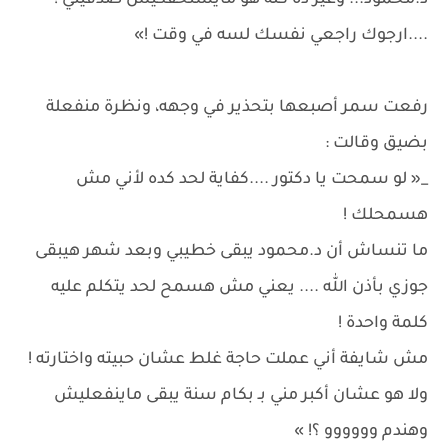
د.محمود... وغير ده كله هو مايستحقكيش صدقيني !
....ارجوك راجعي نفسك لسه في وقت !»
رفعت سمر أصبعها بتحذير في وجهه، ونظرة منفعلة
بضيق وقالت :
_« لو سمحت يا دكتور ....كفاية لحد كده لأني مش
هسمحلك !
ما تنساش أن د.محمود يبقى خطيبي وبعد شهر هيبقى
جوزي بأذن الله .... يعني مش هسمح لحد يتكلم عليه
كلمة واحدة !
مش شايفة أني عملت حاجة غلط عشان حبيته واختارته !
ولا هو عشان أكبر مني بـ بكام سنة يبقى ماينفعليش
وهندم وووووو ؟! »