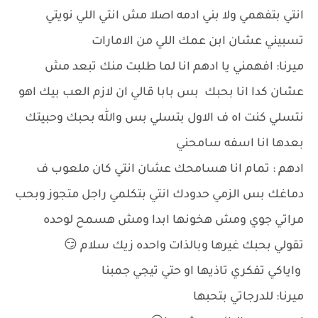
انتي بتفهمي ولا بني ادمه اصلا مش انتي اللي نويتي
تسبيني عشان ابن عمك اللي من الامارات
ميرنا: افهمني يا ادهم انا لما طلبت منك تبعد مش
عشان كدا انا بحبك بس بابا قالي ان لازم العب بيك اهو
نتسلي كنت اه ف الاول بتسلي بس والله بحبك وحبيتك
بعدها انا اسفه سامحني
ادهم : تمام انا هسامحك عشان انتي كان ملعوب ف
دماغك بس الزمي حدودك انتي بتكلمي راجل متجوز وبحب
مراتي جوي ومش هخونها ابدا ومش هسمح لوحده
تقولي بحبك غيرها وبالذات واحده زيك سلام 😏
واياكي تفكري تاذيها او حتي تيجي جمبنا
ميرنا: للدرجاتي بتحبها