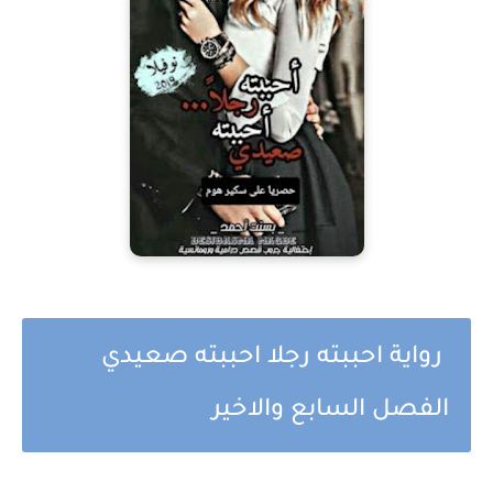
رواية احببته رجلا احببته صعيدي
الفصل السابع والاخير