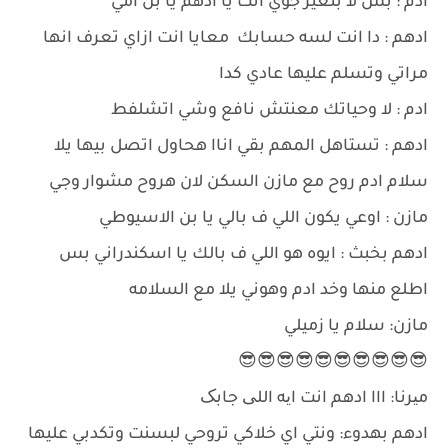
ادم : بس لا بتغير جوي انت يا ادهم يا بن امي
ادهم : دا انت لسه حسابك معايا انت ازاي تعرف انها
مراتي وتسلم عليها عادي كدا
ادم : لا وحياتك معنتش نافع وشي اتشلفط
ادهم : تستاهل المهم بقي اناا هحاول اتصل بيها يلا
سلام ادم روح مع مازن السكن لان هروح مشوار وجي
مازن : اوعي يكون اللي ف بالي يا بن الاسيوطي
ادهم بخبث : ايوه هو اللي ف بالك يا اسكندراني بس
اطلع منها وخد ادم وهوني يلا مع السلامه
مازن: سلام يا زميلي
😎😎😎😎😎😎😎😎😎😎
میرنا: ااا ادهم انت ایه اللی جابک
ادهم بهدوء: ونتي اي خلاكي تروحي لبسنت وتكدبي عليها