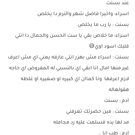
عند بسنت
اسراء: واخيرا فاضل شهر والترم دا يخلص
بسنت : يا رب ما يخلص
اسراء: ما خلاص بقي يا ست الحسن والجمال دا انتي
قلبك اسود اوي😅
بسنت : اسراء مش بهزر انتي عارفه يعني اي مش اعرف
غير منها امال انا ابقي اي بالنسبي له المفروض اي حاجه
لازم اعرفها ونا كماان اي كبيره او صغيره او غلطه
هقولهاله
ادم : بسنت
بسنت : مين حضرتك تعرفني
مد لها يده فسلمت عليه رد مجامله
ادم : طب انا ..