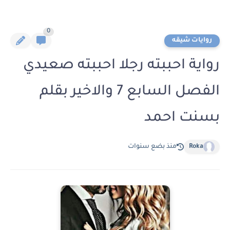
0
روايات شيقه
رواية احببته رجلا احببته صعيدي
الفصل السابع 7 والاخير بقلم
بسنت احمد
Roka
منذ بضع سنوات