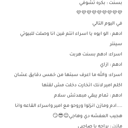
بسنت : بكره تشوفي
💜💜💜💜💜💜💜💜💜
في اليوم التالي
ادهم : الو ايوه يا اسراء انتم فين انا وصلت للبيوتي
سينتر
اسراء: ادهم بسنت هربت
ادهم : ازاي
اسراء: والله ما اعرف سبتها من خمس دقايق عشان
اكلم امير لانك اتخارت دخلت مش لقتها
ادهم : تمام يبقي مبعدتش سلام
....ادم ومازن انزلوا وروحو مع امير واسراء القاعه وانا
هجيب العفشه دي وهاجي😌😎😏
مازن : براحه يا صاحبي