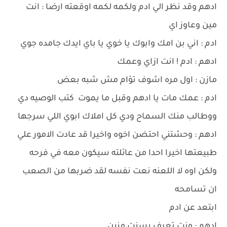
ادهم وقد نظر الي ادم ولكمه لكمه اوقعته ارضا : انت
مين وعاوز اي
ادم : اني بن امك وابوك يا خوي يا باي ايدك جامده جوي
ادهم : ادم ! انت ازاي وعمك
مازن : اول مره اشوف تؤام مش شبه بعض
ادم : عمك مات يا ادهم وقبل ما يموت كتب الوصيه دي
ووطالب منك السماح ودي كل املاك ابوي اللي سرجها
ادهم : وحشتني احتضن اخوه واخيرا قد عادت الامور علي
طبيعتها اخيرا احدا من عائلته سيكون معه في فرحه
ولكن اوه لا اللعنه نعت نفسه لقد ضربها من الصعب
ان تسامحه
ابتعد عن ادم
ادهم : ونت تعرف بسنت منين