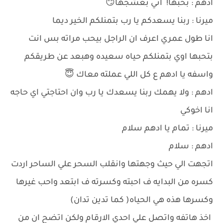
ادهم : بحبها! اني بعشجها😏
ميرنا : ربنا يسعدكم يا رب بتمنلكم الخير ديما
انا طول عمري اعرف ان الراجل بيحب مراته بس انت
بتحبها اوي بتمنلكم حياه سعيده وهبعد عن طريقكم
واسفه يا ادهم ع كل اللي عملته معاك 😇
ادهم : ولا يهمك ربنا يسعدك يا رب وان احتاجتي اي حاجه
انا اخوكي
ميرنا : تمام يا ادهم سلام
ادهم : سلام
اتجهت الي حيث وجهتها وانقلب السحر علي الساحر اردت
كسره من البدايه ف احبته وكسرته ف ابتعد واحب غيرها
وكسرها هذه هي الحياه( كما تدين تدان)
اخذ هاتفه واتصل علي احدي الارقام ولكن اتضح ان من