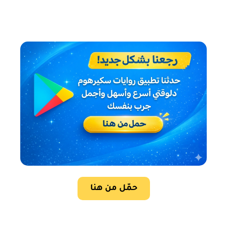
حمّل من هنا