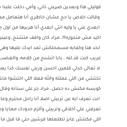
قوليلي هاا وبعدين ضرـبني تاني، وأمي دخلت علينا
وقالت خلاص يا حج عشان خاطري أنا هتعامل معا
ابعدي عني يا وليه انتي ابعدي أنا هربيها من اول جد
اكيد مش متجوزه!!!..مراد كان واقف متشنج، وعيني
لحد هنا وكفايه مسمحلكش تمد ايدك عليها وهي ع
غريب كنت قتـ.لته ..بابا اتشنج من كلامه، والغضب 
لا تعالى خدلي قلمين احسن وريني نفسك كدا يعني
تختشي من اللي عملته والله فعلا اللي اختشوا ماـت
كويسه مكنش ده حصل..مراد جز علي سنانه وقال 
انت تعرف ايه عن تربيتي اصلا أنا راجل محترم وع
تعرفني علي أخلاقي وتربيتي وألزم حدودك معايا و
اللي مكنتش عايز تطلعلها قرشين حتي فا قبل ما تس