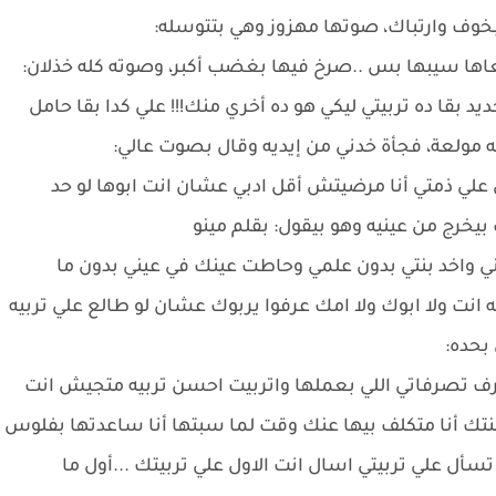
 بخوف وارتباك، صوتها مهزوز وهي بتتوسله:
ها سيبها بس ..صرخ فيها بغضب أكبر، وصوته كله خذلان:
يد بقا ده تربيتي ليكي هو ده أخري منك!!! علي كدا بقا حامل
ه مولعة، فجأة خدني من إيديه وقال بصوت عالي:
لي ذمتي أنا مرضيتش أقل ادبي عشان انت ابوها لو حد
بيخرج من عينيه وهو بيقول: بقلم مينو
 واخد بنتي بدون علمي وحاطت عينك في عيني بدون ما
ه انت ولا ابوك ولا امك عرفوا يربوك عشان لو طالع علي تربيه
بحده:
ارف تصرفاتي اللي بعملها واتربيت احسن تربيه متجيش انت
بنتك أنا متكلف بيها عنك وقت لما سبتها أنا ساعدتها بفلوس
أل علي تربيتي اسال انت الاول علي تربيتك ...أول ما