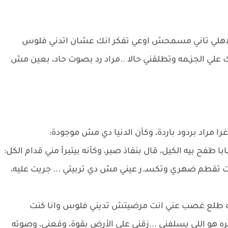
الاهلي تاني مسمحش اوعي تفكر انك عشان اتدني فلوس
 الجزـمه وتطلقني حالا ..مراد رد بصوت حاد، بعين مش
ا مراد بردود باردة، وكأن الدنيا دي مش موجودة:
فح بيه الكيل، قال بنفاذ صبر، وكأنه بيتبرأ مني قدام الكل:
 تقطم ضهري وتكسـ.ر عيني مش دي تربيتي ... جريت عليه،
 ده طلع غصب عني انت مرضيتش تديني فلوس وانا كنت
و اللي يسلفني ...زقني على الأرض بقوة، وقعني، وصوته