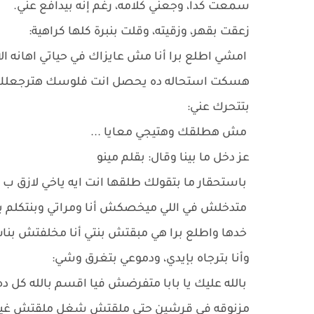
سمعت كدا، وجعني كلامه، رغم إنه بيدافع عني.
زعقت بقهر، وزقيته، وقلت بنبرة كلها كراهية:
امشي اطلع برا أنا مش عايزاك في حياتي اهانه 
هسكت استحاله ده يحصل انت فلوسك هترجعلك علي
بتتحرك عني:
مش هطلقك وهتيجي معايا ...
عز دخل ما بينا وقال: بقلم مينو
باستحقار ما بتقولك طلقها انت ايه ياخي لازق ب غر
متدخلش في اللي ميخصكش أنا ومراتي وبنتكلم بابا ط
خدها واطلع برا هي مبقتش بنتي أنا مخلفتش بنات
وأنا بترجاه بإيدي، ودموعي بتغرق وشي:
بالله عليك يا بابا متفرضش فيا اقسم بالله كل
مزنوقه في قرشين حتي ملقتش شغل ملقتش غيره ه