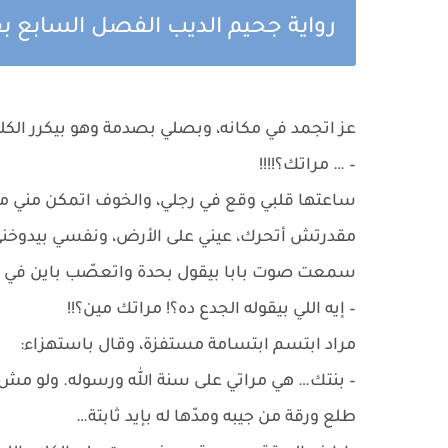
رواية جحيم الديب الفصل السابع بق
عز اتجمد في مكانه، وبصلي بصدمة وهو بيكرر الكل
– … مراتك؟!!!!
ساعتها قلبي وقع في رجلي، والخوف اتمكن مني من
مقدرتش أتحرك، عيني على الأرض، ونفسي بيدوخن
سمعت صوت بابا بيقول بحدة واتعصّب باين في كل
– إيه اللي بيقوله الجدع ده؟! مراتك مين؟!!
مراد ابتسم ابتسامة مستفزة، وقال باستهزاء:
– بنتك… هي مراتي على سنة الله ورسوله. ولو م
طلع ورقة من جيبه ومدّها له بإيد ثابتة…