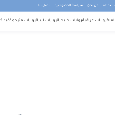
استخدام
من نحن
سياسة الخصوصيه
أتصل بنا
املة
روايات عراقية
روايات خليجية
روايات ليبية
روايات مترجمة
قيد كت