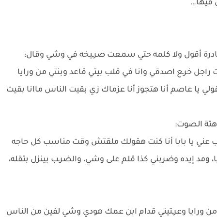
ي فيها…
ادرة أقول ولا كلمه حتي سمعت صرـيخه في وشي وقال:
 راجل خرـع اصدقي وانا في قلب بيتي قاعد وبنتي من ورايا
ولي يا عاصم أنا هتجوز أنا عزماك زي بقيت الناس ماانا بقيت
هتة الصوت:
ني يا بابا أنا كنت هقولك ملقتش وقت مناسب كل حاجه
د إيده وضربني كذا قلم على وشي، والضرـب بينزل بتقله،
ي من ورايا وعرـتيني قدام ابن عمك هودي وشي لفين من الناس