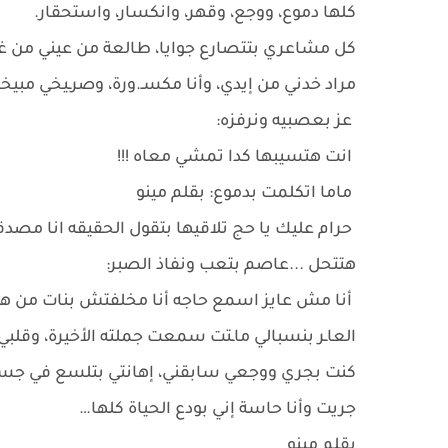
كلها دموع، ووجع، وقهر، وانكسار، واستحقار.
كل مشاعري بتتصارع جوايا، طالعة من عيني من غير
مراد خدني من إيدي، وأنا مكسـ.ورة، وصرـيخي مبي
عز بعصبيه ونرفزه:
انت هتسيبها كدا تمشي معاه !!!
ماما اتكلمت بدموع: بقلم مينو
حرام عليك يا حج تلاقيها بتقول الحقيقه انا مص
هتتحل ...عاصم بتعب ونفاذ الصبر:
أنا مش عايز اسمع حاجه أنا مخلفتش بنات من هنا ور
العاـر بنسبالي ماـتت سمعت جملته الأخيرة، وقلبي 
كنت بجري ووجعي سابقني، إهانتي بتلسع في جسمي،
جريت وأنا حاسة إني بودع الحياة كلها…
بقلم مينو