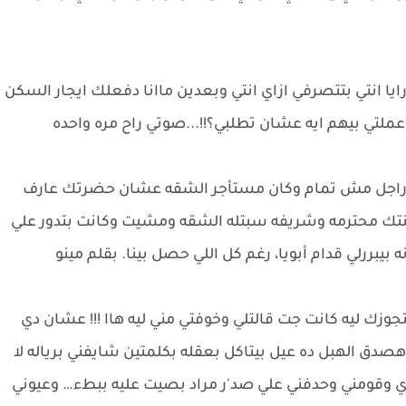
انتي بتتصرفي ازاي انتي وبعدين ماانا دفعلك ايجار السكن
لتي بيهم ايه عشان تطلبي؟!!...صوتي راح مره واحده
 راجل مش تمام وكان مستأجر الشقه عشان حضرتك عارف
نتك محترمه وشريفه سبتله الشقه ومشيت وكانت بتدور علي
يبررلي قدام أبويا، رغم كل اللي حصل بينا. بقلم مينو
زك ليه كانت جت قالتلي وخوفتي مني ليه هاا !!! عشان دي
دق الهبل ده عيل بيتاكل بعقله بكلمتين شايفني برياله لا
ومني وحدفني علي صد'ر مراد بصيت عليه ببطء… وعيوني