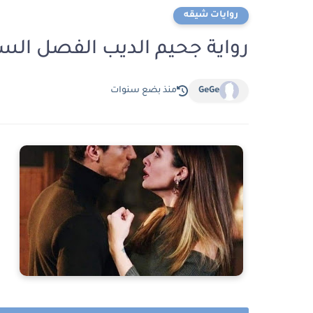
روايات شيقه
رواية جحيم الديب الفصل السابع 7 بقلم 
GeGe
منذ بضع سنوات