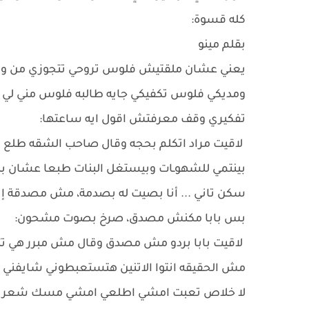
كله قسوة:
بقلم مينو
يعني عشان ملقتيش فلوس تروحي تتجوزي من ورايا 
ومديكي فلوس تكفيكي جايه طالبه فلوس مني لي عم
تفكيري وقف معرفتش اقول ايه ساعتها:
لاقيت مراد اتكلم بحجه وقال صاحب الشقه طلع
بينتمي للشهوـات وبيستغل البنات طبعا عشان ب
سكن تاني ... أنا بصيت له بصدمة، مش مصدقة إنه ب
بس بابا مكنش مصدق، صرخ بصوت مشحون:
لاقيت بابا بردو مش مصدق وقال مش مبرر هي تتجو
مش الحقيقه انتوا الاتنين هتستعبطوني شايفني هص
لا خلاص تعبت امشي اطلعي امشي مسك شعري وق