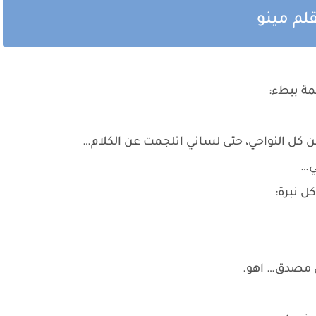
لم مينو
مة ببطء:
 كل النواحي، حتى لساني اتلجمت عن الكلام…
ي…
 نبرة:
ش مصدق… اهو.