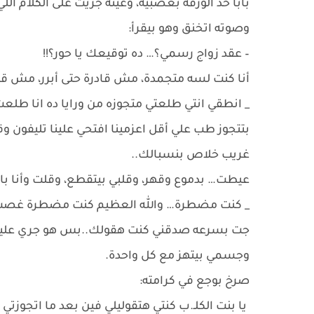
بابا خد الورقة بعصبية، وعينه جريت على الكلام الل
وصوته اتخنق وهو بيقرأ:
– عقد زواج رسمي؟… ده توقيعك يا حور؟!!
أنا كنت لسه متجمدة، مش قادرة حتى أبرر، مش ق
_ انطقي انتي طلعتي متجوزه من ورايا ده انا طلعت
بتتجوز طب علي أقل اعزمينا افتحي علينا تليفون وق
غريب خلاص بنسبالك..
عيطت… بدموع وقهر، وقلبي بيتقطع، وقلت وأنا با
_ كنت مضطرة… والله العظيم كنت مضطرة غصب ع
جت بسرعه صدقني كنت هقولك..بس هو جري عليا، وم
وجسمي بيتهز مع كل واحدة.
صرخ بوجع في كرامته:
يا بنت الكلـ.ب كنتي هتقوليلي فين بعد ما اتجوزت