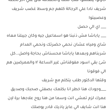
حاولوا ينعشوا قلب سما والحمدلله فاق علي آخر لحظة
شريف نادا علي الرجالة كلهم جم وسط غضب شريف
وعصبيتوا
___ اي الي حصل
___ ياباشا مش ذنبنا هو اسماعيل جيه وكان جيبلنا معاه
شاي ومياه عشان نحمي حضرتك ونحمي المدام
شربناهم وبعدها ياباشا محسناش بحاجة واصل…كل
شئ بقي اسود مفوقناش غير الساعة ١٢ والممرضين هم
الي فوقونا
وقتها الدكتور طلب يتكلم مع شريف
___وجودك هنا خطر انا بكلمك بصفتي صحبك وصديق
عمرك لزم تمشي انت وسما من هنا روح علاجها برة لإن
هنا انت شايف الي عايز ياذيك قادر يوصلك