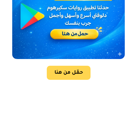
حمّل من هنا