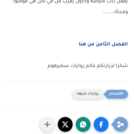
يقفل باب الاوضة وحاول يقرب من مي لكن هي قومتوا
وفجأة……….
الفصل الثامن من هنا
شكرا لزيارتكم عالم روايات سكيرهوم
روايات شيقه