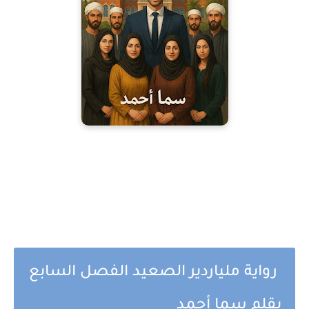
رواية ملياردير الصعيد الفصل السابع
بقلم سما أحمد