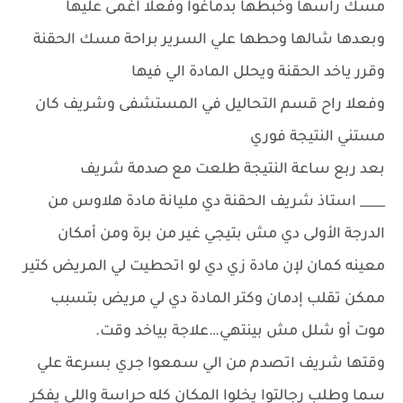
مسك راسها وخبطها بدماغوا وفعلا اغمى عليها
وبعدها شالها وحطها علي السرير براحة مسك الحقنة
وقرر ياخد الحقنة ويحلل المادة الي فيها
وفعلا راح قسم التحاليل في المستشفى وشريف كان
مستني النتيجة فوري
بعد ربع ساعة النتيجة طلعت مع صدمة شريف
____ استاذ شريف الحقنة دي مليانة مادة هلاوس من
الدرجة الأولى دي مش بتيجي غير من برة ومن أمكان
معينه كمان لإن مادة زي دي لو اتحطيت لي المريض كتير
ممكن تقلب إدمان وكتر المادة دي لي مريض بتسبب
موت أو شلل مش بينتهي…علاجة بياخد وقت.
وقتها شريف اتصدم من الي سمعوا جري بسرعة علي
سما وطلب رجالتوا يخلوا المكان كله حراسة واللي يفكر