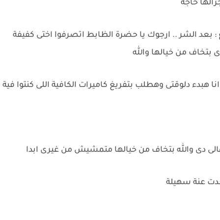
رالها حاجة
بعد الشر .. ارجوك يا حضرة الظابط اتصرفوا اختى كفيفة
بتخاف من خيالها والله
ا هبدء دلوقتى وهطلب بتفريغ كاميرات الكافية اللى كنتوا فية
هالى دى والله بتخاف من خيالها متمشيش من غيرى ابدا
دت عنة سهيلة