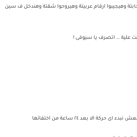
ابتة وهيجيبوا ارقام عربيتة وهيروحوا شقتة وهندخل ف سين
انت علية … اتصرف يا سيوفى !
كة الا بعد ٢٤ ساعة من اختفائها