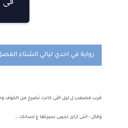
رواية في احدي ليالي الشتاء الفصل
قرب مصعب ل ليل التى كانت تصرخ من الخوف وخ
وقال : انتى ازاى تجيبى سيرتها ع لسانك …