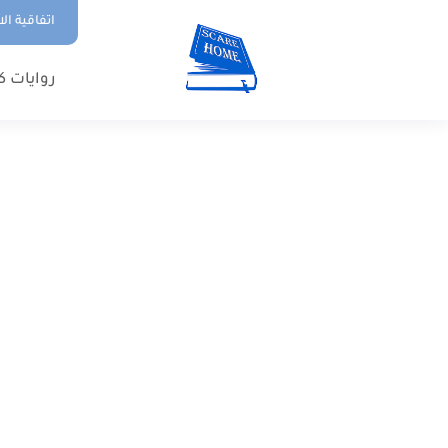
اتفاقية ال
روايات ك