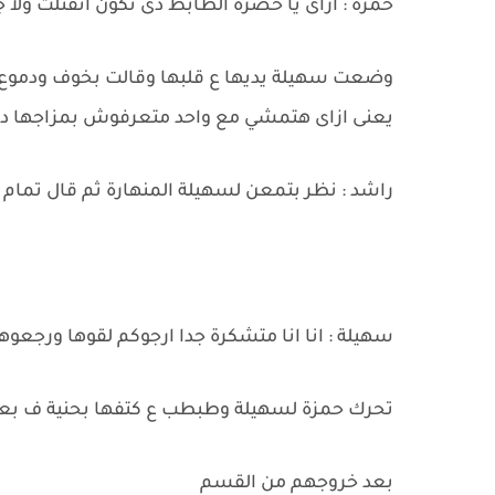
حمزة : ازاى يا حضرة الظابط دى تكون اتقتلت ولا ج
وضعت سهيلة يديها ع قلبها وقالت بخوف ودموع : 
يعنى ازاى هتمشي مع واحد متعرفوش بمزاجها دى 
راشد : نظر بتمعن لسهيلة المنهارة ثم قال تمام ان
سهيلة : انا انا متشكرة جدا ارجوكم لقوها ورجعو
تحرك حمزة لسهيلة وطبطب ع كتفها بحنية ف بع
بعد خروجهم من القسم