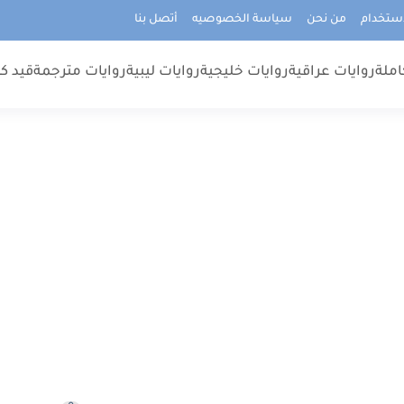
استخدام
من نحن
سياسة الخصوصيه
أتصل بنا
املة
روايات عراقية
روايات خليجية
روايات ليبية
روايات مترجمة
قيد كت