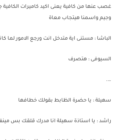
غصب عنها من كافية يعنى اكيد كاميرات الكافية ج
وجيم واسمنا هيتجاب معاة
الباشا : مستنى اية متدخل انت ورجع الامور لما ك
السيوفى : هتصرف
….
سهيلة : يا حضرة الظابط بقولك خطافها
راشد : يا استاذة سهيلة انا مدرك قلقك بس مينفعش نبدء اى حر