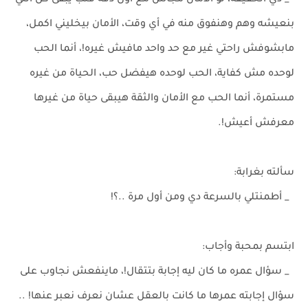
_ دي الحقيقة، لو الأمان مجاش مع أول دقة قلب يبقى كل اللي
بنعيشه وهم وهنفوق منه في أي وقت، الأمان بيخليني اكمل،
مابشوفش راحتي غير مع حد واحد مافيش غيره!، أنما الحب
لوحده مش كفاية، الحب لوحده هيفضل حب، الحياة من غيره
مستمرة، أنما الحب مع الأمان والثقة هيبقى حياة من غيرها
معرفش أعيش!.
سألته بغرابة:
_ أطمنتلي بالسرعة دي ومن أول مرة ..؟!
ابتسم بمحبة وأجاب:
_ سؤال عمره ما كان ليه إجابة بتتقال!، ماينفعش نجاوب على
سؤال إجابته عمرها ما كانت بالعقل عشان نعرف نعبر عنها! ..