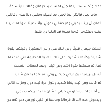
دعاء وتحسست يدها جتى لمست يد جيهان وقالت بابتسامة:
_ ماما ليلى قالتلي لما تحبي حد ادعيله وكلمي ربنا عنه، وقالتلي
كمان أن ربنا بيحبني وهيحققلي دعوتي، وأنا دعيتلك وكلمت ربنا
عنك وهتفرحي فرحة كبيرة قد الدنيا دي كلها.
انحنت جيهان قليلًا وهي تبك على رأس الصغيرة وقبلتها بقوة
شديدة وكأنها تشكرها على تلك الهدية العظيمة التي قدمتها
لها، ثم ضمتها بقوة أشد وهي تبك، وبعد لحظات انضمت
أيسل لريميه بين ذراعي جيهان وهي تقبلهما بحنان شديد.
ثم قالت وهي تبك بكاءً شديد ولأول مرة تبك دون وخزات الألم:
_ أنا عملت إيه حلو في حياتي عشان ملايكة زيكم يحبوني
ويدعولي كده !!..، أنا فرحانة وحاسة أن قلبي نور من دعواتكم دي