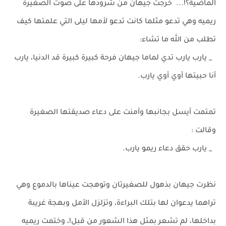
الماضية؟!... خرجت جيهان من شرودها على صوت الصغيرة
ريميه وهي تدعو مثلما كانت تدعو لأمها ليلى التي علمتها كيف
تطلب من الله ما تشاء:
_ يارب يارب تدي لماما جيهان فرحة كبيرة كبيرة قد الدنيا، يارب
أنا حبيتها أوي أوي يارب.
تمتمت أيسل بجانبها وآمنت على دعاء صديقتها الصغيرة
وقالت :
_ يارب حقق دعاء ريمو يارب.
نظرت جيهان بذهول للصغيرتان وتوهجت عيناها بالدموع وهي
تراهما يدعوان لها بتلك البراءة، وتزلزل الأمل وبهجة غريبة
بداخلها، لم تشعر بمثل هذا الشعور من قبل!، وختمت ريميه