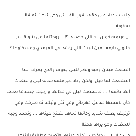
جلست وداد على مقعد قرب الفراش وهي تلهث ثم قالت
بعفوية :
_ وريميه كمان ايه اللي حصلها ؟! .. روحتلها من شوية بس
قالولي نايمة ، مين البنت اللي زقتها في المية دي ومسكتوها ؟!
اتسعت عينان وجيه ونظر لليلى بخوف والذي يعرف انها
استمعت لما قيل، ولكن وداد غير مُلمة بحالة ليلى واعتقدت
أنها نائمة ! ... فانتفضت ليلى في مكانها وارتجف جسدها بعنف
كأن لامسها صاعق كهربائي وهي تئن وتبك، ثم صرخت وهي
ترتجف بعنف شديد وكأنها تجاهد لتفتح عيناها ... وتجمد وجيه
للحظات وهو يراها هكذا!