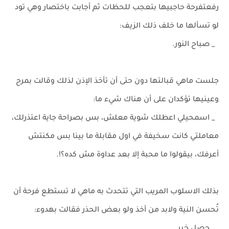
رفعتفرحة حاجبيها بتعجب للحظات ثم أجابت باختصار وهي تود
لو تسألها ما خلف ذلك الزيف:
_ صباح النور.
جلست ماهي قبالتها دون حتى أن تأخذ الإذن لذلك وقالت بمرح
وعينيها تؤكدان على أن هناك شيء ما:
_ اسمحيلي اعطلك شوية معلش، بس بصراحة جاية اعتذرلك،
معاملتي كانت سخيفة في اول مقابلة ما بينا بس مكنتش
أعرفك، بيقولوا ما محبة إلا بعد عداوة مش كده؟!.
بذلك الاسلوب المريب التي تتحدث به ماهي لا تستطع فرحة أن
تُحسن النية ولابد من أخذ ولو بعض الحذر فقالت بهدوء: