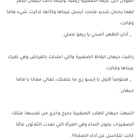
المؤذن حتى غرفة الصغيرة ريميه، وبينما كانت جيهان تنظر
لهما بحنان شديد فتحت أيسل عيناها وكأنها تذكرت شيء هاما
وقالت:
_ آذان الظهر، أصحي يا ريمو نصلي.
راقبت جيهان ايقاظ الصغيرة والتي اعتدلت بالفراش وهي تفرك
عيناها وقالت:
_ هنتوضأ الأول يا إيسو زي ما علمتك، تعالي معانا يا ماما
جيهان.
انتبهت جيهان لطلب الصغيرة بحرج وخزي من نفسها، فتلك
الصغيرات يلبون النداء وهي المرأة التي تعدت الثلاثون عامًا
كانت تتكاسل عن أداء الصلاة!!.