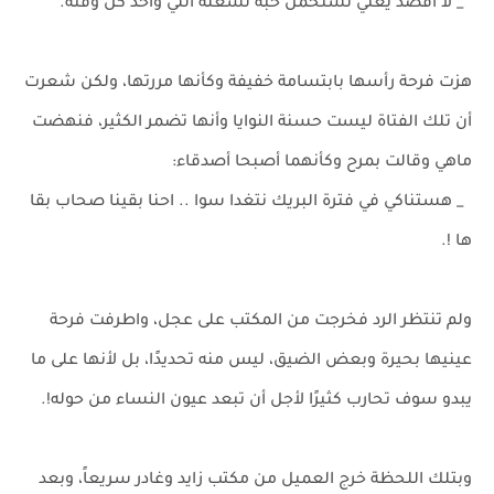
_ لا أقصد يعني تستحمل حبه لشغله اللي واخد كل وقته.
هزت فرحة رأسها بابتسامة خفيفة وكأنها مررتها، ولكن شعرت
أن تلك الفتاة ليست حسنة النوايا وأنها تضمر الكثير، فنهضت
ماهي وقالت بمرح وكأنهما أصبحا أصدقاء:
_ هستناكي في فترة البريك نتغدا سوا .. احنا بقينا صحاب بقا
ها !.
ولم تنتظر الرد فخرجت من المكتب على عجل، واطرفت فرحة
عينيها بحيرة وبعض الضيق، ليس منه تحديدًا، بل لأنها على ما
يبدو سوف تحارب كثيرًا لأجل أن تبعد عيون النساء من حوله!.
وبتلك اللحظة خرج العميل من مكتب زايد وغادر سريعاً، وبعد