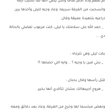
لم تفهم وداد الأمر تمامًا ولكن يكفي انها لما تسبب أزمة
وانسحبت من الغرفة سريعا، وعاد وجيه لليلى وأخذها بين
ذراعيه بتنهيدة عميقة وقال:
_ حمد الله على سلامتك يا ليلى، كنت مرعوب تفضلي بالحالة
دي ...
بكت ليلى وهي تترجاه :
_ بنتي فين يا وجيه ؟ .. وايه اللي حصلها ؟!
قبّل رأسها وقال بحنان :
_ هروح أجيبهالك عشان تتأكدي أنها بخير.
ونهض مبتسما لها وخرج من الغرفة، وعاد بعد دقائق ومعه