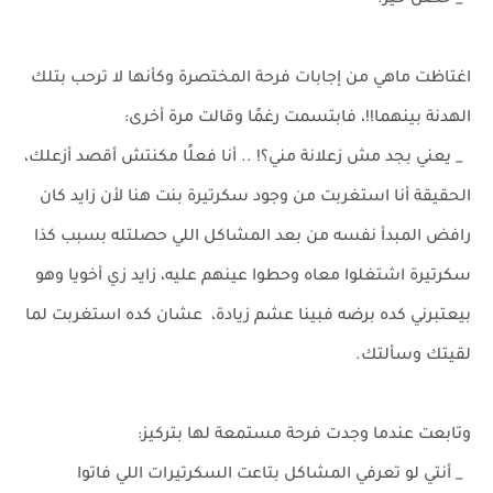
_ حصل خير.
اغتاظت ماهي من إجابات فرحة المختصرة وكأنها لا ترحب بتلك
الهدنة بينهما!!، فابتسمت رغمًا وقالت مرة أخرى:
_ يعني بجد مش زعلانة مني؟! .. أنا فعلًا مكنتش أقصد أزعلك،
الحقيقة أنا استغربت من وجود سكرتيرة بنت هنا لأن زايد كان
رافض المبدأ نفسه من بعد المشاكل اللي حصلتله بسبب كذا
سكرتيرة اشتغلوا معاه وحطوا عينهم عليه، زايد زي أخويا وهو
بيعتبرني كده برضه فبينا عشم زيادة، عشان كده استغربت لما
لقيتك وسألتك.
وتابعت عندما وجدت فرحة مستمعة لها بتركيز:
_ أنتي لو تعرفي المشاكل بتاعت السكرتيرات اللي فاتوا