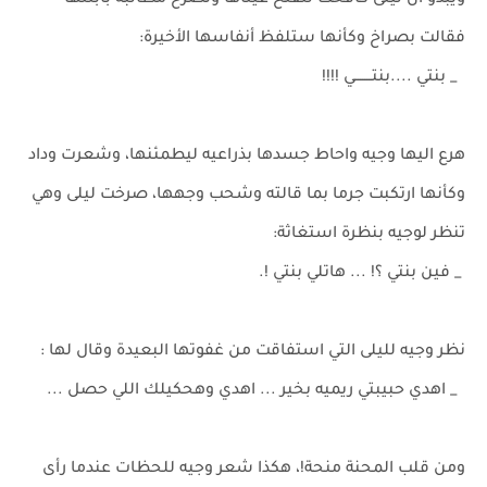
ويبدو ان ليلى كافحت لتفتح عيناها وتصرخ مطالبة بأبنتها
فقالت بصراخ وكأنها ستلفظ أنفاسها الأخيرة:
_ بنتي ....بنتــــــــي !!!!
هرع اليها وجيه واحاط جسدها بذراعيه ليطمئنها، وشعرت وداد
وكأنها ارتكبت جرما بما قالته وشحب وجهها، صرخت ليلى وهي
تنظر لوجيه بنظرة استغاثة:
_ فين بنتي ؟! ... هاتلي بنتي !.
نظر وجيه لليلى التي استفاقت من غفوتها البعيدة وقال لها :
_ اهدي حبيبتي ريميه بخير ... اهدي وهحكيلك اللي حصل ...
ومن قلب المحنة منحة!، هكذا شعر وجيه للحظات عندما رأى