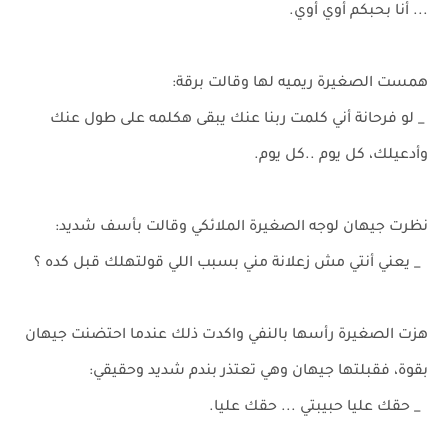
... أنا بحبكم أوي أوي.
همست الصغيرة ريميه لها وقالت برقة:
_ لو فرحانة أني كلمت ربنا عنك يبقى هكلمه على طول عنك
وأدعيلك، كل يوم ..كل يوم.
نظرت جيهان لوجه الصغيرة الملائكي وقالت بأسف شديد:
_ يعني أنتي مش زعلانة مني بسبب اللي قولتهلك قبل كده ؟
هزت الصغيرة رأسها بالنفي واكدت ذلك عندما احتضنت جيهان
بقوة، فقبلتها جيهان وهي تعتذر بندم شديد وحقيقي:
_ حقك عليا حبيبتي ... حقك عليا.