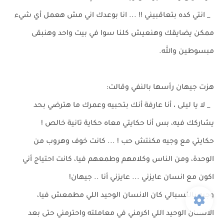
_ انتي كده بتعاقبيني !! ... انا بوعدك اني مش هعمل أي شيء
ممكن يضايقك وهنعيش كلنا سوا في بيت واحد وهنبقى
مبسوطين والله.
هزت جيهان رأسها بالنفي وقالت:
_ لا يا ليلى ، أنا عارفة أنك بتحبيه وعمرك ما هترضي بحد
يشاركك فيه، بس أنا حكايتي معاه حكاية تانية خالص !
حكايتي مع وجيه مكنتش حب ! ... كانت خوف وهروب من
الوحدة، ومن الناس وكلامهم وطمعهم فيا، كانت احتياج أني
اكون مع انسان عايزني ... عايزني أنا .. جيهان!
وجيه بالنسبالي كان الانسان الوحيد اللي مطمعش فيا،
الانسان الوحيد اللي اكرمني في معاملته واحترمني حتى بعد