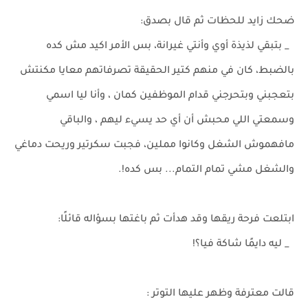
ضحك زايد للحظات ثم قال بصدق:
_ بتبقي لذيذة أوي وأنتي غيرانة، بس الأمر اكيد مش كده
بالضبط، كان في منهم كتير الحقيقة تصرفاتهم معايا مكنتش
بتعجبني وبتحرجني قدام الموظفين كمان ، وأنا ليا اسمي
وسمعتي اللي محبش أن أي حد يسيء ليهم ، والباقي
مافهموش الشغل وكانوا مملين، فجبت سكرتير وريحت دماغي
والشغل مشي تمام التمام... بس كده!.
ابتلعت فرحة ريقها وقد هدأت ثم باغتها بسؤاله قائلًا:
_ ليه دايمًا شاكة فيا؟!
قالت معترفة وظهر عليها التوتر :