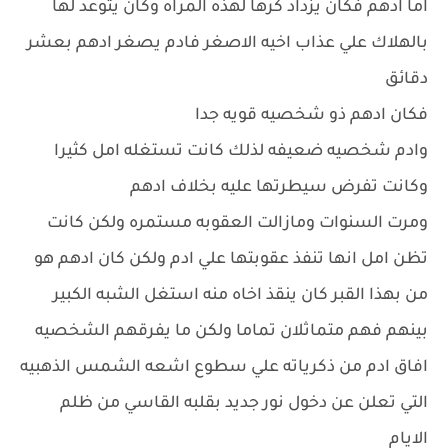
اما ادهم فكان يزداد كرها لهذه المرآه وكان يتوعد لها
بالهلاك علي عذاب اخيه الاصغر فادم يصغر ادهم بعشر
دقائق
فكان ادهم ذو شخصيه قويه جدا
وادم شخصيه ضعيفه لذلك كانت تستغله امل كثيرا
وكانت تفرض سيطرتها عليه بخلاف ادهم
ومرت السنوات ومازالت العقوبه مستمره ولكن كانت
تظن امل انها تنفذ عقوبتها علي ادم ولكن كان ادهم هو
من بهذا القبر كان ينقذ اخاه منه استغل الشبه الكبير
بينهم فهم متماثلان تماما ولكن ما يفرقهم الشخصيه
افاق ادم من ذكرياته علي سطوع اشعه الشمس الذهبيه
التي تعلن عن دخول نور جديد بقلبه القاسي من ظلم
الايام