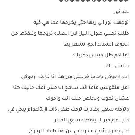
💔💔💔💔💔💔💔💔💔💔💔💔💔
عند نور
توجهت نور الي ربها حتي يخرجها مما هي فيه
ظلت تصلي طوال الليل لان الصلاه تريحها وتنقذها من
الخوف الشديد الذي تشعر بها
اما ادم ظل حبيس ذكرياته
فلاش باك
ادم ارجوكي ياماما خرجيني من هنا انا خايف ارجوكي
امل متقولش ماما انت سامع انا مش امك خاليك هنا
عشان تموت ونخلص منك انت واخوك
وتركته سهير وغادرت تركت طفل ذات ال9اعوام يبكي في
قبر نعم قبر لا ينقصه سوي الغبار
ادم بدموع شديده خرجيني من هنا ياماما ارجوكي