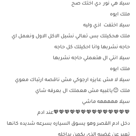
سيلا هي نور دي اختك صح
ملك ايوه
سيلا اختفت اذي وليه
ملك هحكيلك بس تعالي نشيل الاكل الاول ونعمل اي
حاجه نشربها وانا احكيلك كل حاجه
سيلا انتي ال هتعملي حاجه نشربها
ملك ايوه
سيلا لا مش عايزه ارجوكي مش ناقصه ارتباك معوي
ملك 😊ياغبيه مش هعملك ال بعرفه شاي
سيلا هههههه ماشي
💖💖💖💖💖💖💖💖💖💖💖💖💖💖عند ادم
دخل ادم القصر وهو يسوق السياره بسرعه شديده كانها
تعبر عن غضبه الذي يكمن بداخله