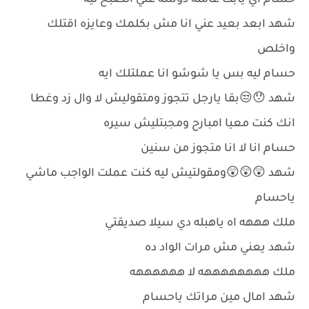
حسام اي يابت عامله دوشه علي الصبح ليه
شهد ابعد بعيد عني انا مش بكلمك وعايزه اقتلك
واخلص
حسام ليه بس يا شوشو انا عملتلك ايه
شهد 😯😒بقا يارجل تتجوز ومتقوليش لا وال زد وغطا
انك كنت معيا امبارح ومجبتليش سيره
حسام انا لا انا متجوز من سنين
شهد 😲😲😲ومقولتيش ليه كنت عملت الواجب ماشي
ياحسام
ملك هههه اه ياهبله دي سيلا صديقتي
شهد يعني مش مرات الواد ده
ملك ههههههههه لا ههههههه
شهد امال مين مراتك ياحسام