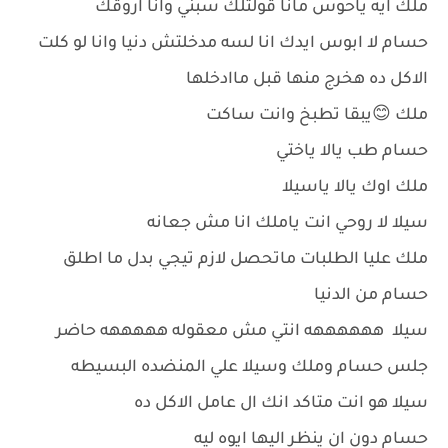
ملك ايه ياحوس مانا قولتلك سبني وانا اروقك
حسام لا ابوس ايدك انا لسه مدخلتش دنيا وانا لو كلت
الاكل ده هخرج منها قبل ماادخلها
ملك 😊يبقا تطبخ وانت ساكت
حسام طب يالا ياختي
ملك اوك يالا ياسيلا
سيلا لا روحي انت ياملك انا مش جعانه
ملك عليا الطلبات ماتحصل لازم تيجي بدل ما اطلق
حسام من الدنيا
سيلا ههههههه انتي مش معقوله هههههه حاضر
جلس حسام وملك وسيلا علي المنضده البسيطه
سيلا هو انت متاكد انك ال عامل الاكل ده
حسام دون ان ينظر اليها ايوه ليه