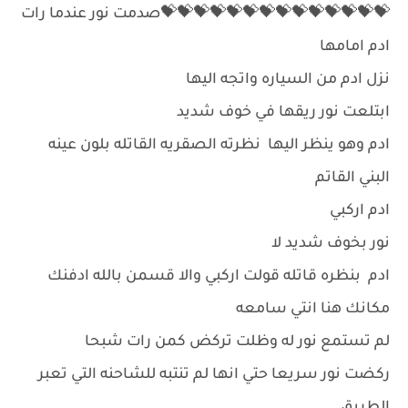
💝💝💝💝💝💝💝💝💝💝💝💝💝💝صدمت نور عندما رات
ادم امامها
نزل ادم من السياره واتجه اليها
ابتلعت نور ريقها في خوف شديد
ادم وهو ينظر اليها نظرته الصقريه القاتله بلون عينه
البني القاتم
ادم اركبي
نور بخوف شديد لا
ادم بنظره قاتله قولت اركبي والا قسمن بالله ادفنك
مكانك هنا انتي سامعه
لم تستمع نور له وظلت تركض كمن رات شبحا
ركضت نور سريعا حتي انها لم تنتبه للشاحنه التي تعبر