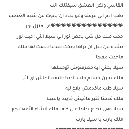
القاسي ولكن العشق سيقتلك انت
ذهب ادم الي غرفته وهو يكاد ان يموت من شده الغضب
💝💝💝💝💝💝💝💝💝💝💝💝💝💝في منزل نور
حكت ملك كل شئ يخص نور الي سيلا التي احبت نور
بشده من قبل ان تراها وبكت عندما قصت لها ملك
ماحدث معها
سيلا يعني ايه معرفتوش توصللها
ملك بحزن حسام قلب الدنيا عليه مالهاش اي اثر
سيلا طب ماقدمش بلاغ ليه
ملك قدمنا كتير مافيش فايده ياسيلا
سيلا وهي تضع يداها علي كتف ملك انشاء الله هترجع
ملك يارب يا سيلا يارب