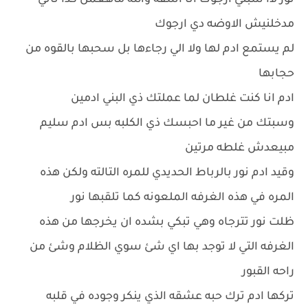
نور لاا سبني ارجوك انا اسفه والله ماهعمل كدا تاني
مدخلنيش الاوضه دي ارجوك
لم يستمع ادم لها ولا الي رجاءها بل سحبها بالقوه من
حجابها
ادم انا كنت غلطان لما عملتك ذي البني ادمين
وسبتك من غير ما احبسك ذي الكلبه بس ادم سليم
مبيعدش غلطه مرتين
وقيد ادم نور بالرباط الحديدي للمره التالته ولكن هذه
المره في هذه الغرفه الملعونه كما تلقبها نور
ظلت نور تترجاه وهي تبكي بشده ان يخرجها من هذه
الغرفه التي لا توجد بها اي شئ سوي الظلام وشئ من
راحه القبور
تركها ادم ترك حبه عشقه الذي ينكر وجوده في قلبه