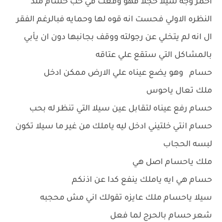
احمر وجه سيلا خجلا فهو وقعت في حب حسام منذ
النظره الاولي فحست انه قوه لها وحمايه فبالرغم الفقر
ال انه لم يتخلي عن رجولته ووقف بجانبها دون ان يأبي
بالمشاكل التي ستقع علي عتاقه
حسام وهو يضع عيناه علي الارض ممكن ادخل
ملك تعال ياحوس
حسام رفع عيناه لتقابل عين سيلا التي تنظر له بحب
حسام انتي خلتيني ادخل ليه ياملك من غير ما سيلا تكون
لبسه الحجاب
ملك ياحسام اصل هي
حسام هي ايه ياملك ينفع كدا عن اذنكم
سيلا ياحسام ملك عايزه تقولك اني مش محجبه
شعر حسام بالحرج لما فعل