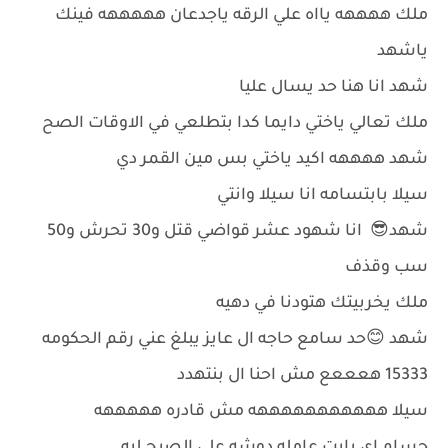
ملك ههههه يااه علي الرقه ياجدعان هههههه فينك
ياشهد
شهد انا هنا حد يسال عليا
ملك تعالي ياختي دايما كدا بتطلعي في الاوقات الصح
شهد ههههه اكيد ياختي بس مين القمر دي
سيلا بابتسامه انا سيلا وانتي
شهد😎 انا شهود عشر قواضي قتل و30 تحرش و50
سب وقذف
ملك يخربيتك هتودنا في دهيه
شهد 😊حد سامع حاجه ال عايز يبلغ عني رقم الحكومه
15333 هعععع مش احنا ال بنتهدد
سيلا هههههههههههه مش قادره هههههه