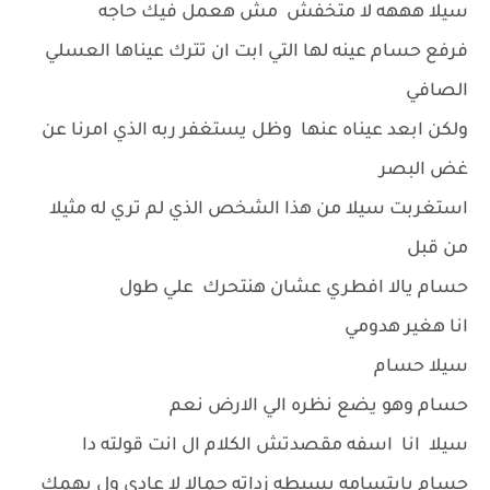
سيلا هههه لا متخفش مش هعمل فيك حاجه
فرفع حسام عينه لها التي ابت ان تترك عيناها العسلي
الصافي
ولكن ابعد عيناه عنها وظل يستغفر ربه الذي امرنا عن
غض البصر
استغربت سيلا من هذا الشخص الذي لم تري له مثيلا
من قبل
حسام يالا افطري عشان هنتحرك علي طول
انا هغير هدومي
سيلا حسام
حسام وهو يضع نظره الي الارض نعم
سيلا انا اسفه مقصدتش الكلام ال انت قولته دا
حسام بابتسامه بسيطه زداته جمالا لا عادي ول يهمك