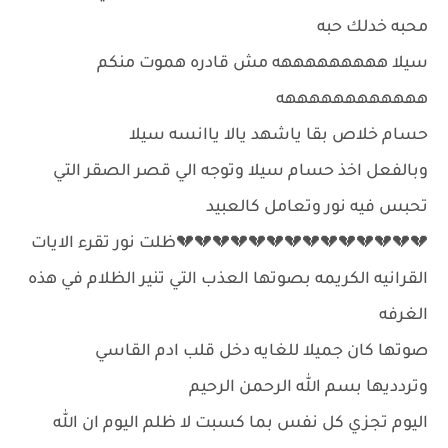
محبه خدلك حبه
سيلا هههههههههه مش قادره هموت منكم
ههههههههههههه
حسام خلاص بقا ياشهد يالا ياانسه سيلا
وبالفعل اخذ حسام سيلا وتوجه الي قصر الصقر التي
تحبس فيه نور وتعامل كالعبيد
💔💔💔💔💔💔💔💔💔💔💔💔💔💔ظلت نور تقرء الايات
القرانيه الكريمه بصوتها العذب التي تنير الظلام في هذه
الغرفه
صوتها كان جميلا للغايه دخل قلب ادم القاسي
وتردديها بسم الله الرحمن الرحيم
اليوم تجزي كل نفس بما كسبت لا ظلم اليوم ان الله