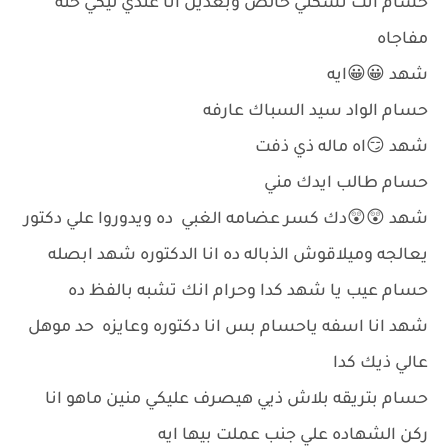
حسام انت تسكتي خالص وبعدين انا عندي ليكي حته
مفاجاه
شهد 😀😀ايه
حسام الواد سيد السباك عارفه
شهد 😏اه ماله ذي ذفت
حسام طالب ايدك مني
شهد 😲😲دك كسر عضامه الغبي ده ويدوروا علي دكتور
يعالجه وميلاقوش الذباله ده انا الدكتوره شهد ابصله
حسام عيب يا شهد كدا وحرام انك تشبه بالفظ ده
شهد انا اسفه ياحسام بس انا دكتوره وعايزه حد موهل
عالي ذيك كدا
حسام بتريقه بلاش ذيي هيصرف عليكي منين ماهو انا
ركن الشهاده علي جنب عملت بيها ايه