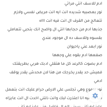
ادم للاسف انتي مراتي
نور بعصبيه شديده انت ايه انت مريض نفسي ولازم
تتعالج من القرف ال انت فيه انت اااه
جذبها ادم من حجابها انتي ال واضح انك بتحبي تتعاملي
بقسوه وللاسف ده ال موجود عندي
نور ابعد عني ياحيوان
صفعها ادم بقوه علي وجهها
ادم بصوت كالرعد كل ما هتقلي ادبك هربي بطريقتك
فميش حد يقدر يخرجك من هنا لان محدش يقدر يوقف
ادمي
نور بدموع وهي تجلس علي الارض حرام عليك انت بتعمل
فيا كدا ليه انا اعتذرت لبك وانت ذلتني اخدت ال انت عايزاه