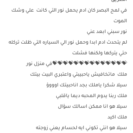
الطريق
في لمح البصر كان ادم يحمل نور التي كانت علي وشك
الموت
نور سبني ابعد عني
لم يتحدث ادم ابدا وحمل نور الي السياره التي ظلت تركله
حتي يتركها ولكنها فشلت
💝💝💝💝💝💝💝💝💝💝💝💝💝💝في منزل نور
ملك ماتخافيش ياحبيبتي واعتبري البيت بيتك
سيلا شكرا ياملك بجد اناحبيتك اوووؤ
ملك ربنا يدوم المحبه ديما ياقلبي
سيلا هو انا ممكن اسالك سؤال
ملك اكيد
سيلا هو انتي تكوني ايه لحسام يعني زوجته