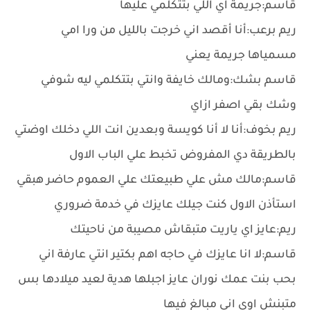
قاسم:جريمة اي اللي بتتكلمي عليها
ريم برعب:أنا أقصد اني خرجت بالليل من ورا امي
مسمياها جريمة يعني
قاسم بشك:ومالك خايفة وانتي بتتكلمي ليه شوفي
وشك بقي اصفر ازاي
ريم بخوف:أنا لا أنا كويسة وبعدين انت اللي دخلك اوضتي
بالطريقة دي المفروض تخبط علي الباب الاول
قاسم:مالك مش علي طبيعتك علي العموم حاضر هبقي
استأذن الاول كنت جيلك عايزك في خدمة ضروري
ريم:عايز اي ياريت متبقاش مصيبة من ناحيتك
قاسم:لا انا عايزك في حاجه اهم بكتير انتي عارفة اني
بحب بنت عمك نوران عايز اجبلها هدية لعيد ميلادها بس
متبنش اوي اني مبالغ فيها