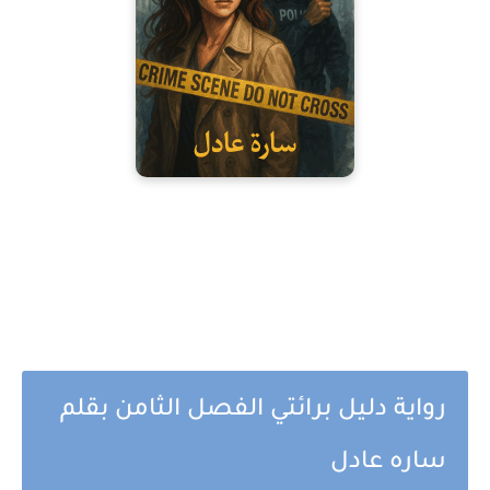
رواية دليل برائتي الفصل الثامن بقلم
ساره عادل