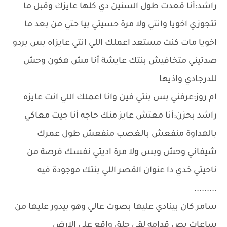
راشد:أنا قعدت طول السنين دي كلها عايزك وقبل ما
تتجوزي اخويا وانتي ولا مرة حسيتي بيا حتي من بعد ما
اخويا مات كنت مستعد اعملك اللي انتي عايزاه بس بردو
صدتيني متخافيش بنتك عايشة أنا مش هكون وحش
للدرجادي واذيها
ام روز:عرفني بس بنتي فين وانا اعملك اللي انت عايزه
راشد بحزن:أنا معتش عايز منك حاجه أنا جيت معاكي
بالهداوة منفعش بالغصب منفعش طول عمرك
شيفاني وحش وبس ولا مرة اديتي نفسك فرصة من
ناحيتي خدي دا عنوان القصر اللي بنتك موجودة فيه
.........
سامر كان بينادي عليها بصوت عالي وهو بيدور عليها من
ساعات بص قدامه لقي حلق واقع علي الارض