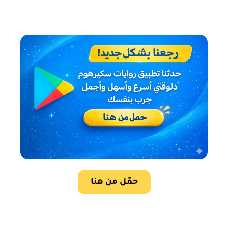
حمّل من هنا