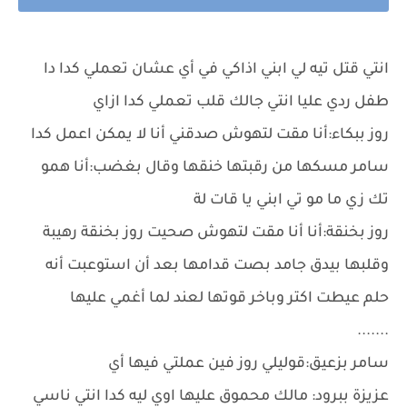
انتي قتل تيه لي ابني اذاكي في أي عشان تعملي كدا دا
طفل ردي عليا انتي جالك قلب تعملي كدا ازاي
روز ببكاء:أنا مقت لتهوش صدقني أنا لا يمكن اعمل كدا
سامر مسكها من رقبتها خنقها وقال بغضب:أنا همو
تك زي ما مو تي ابني يا قات لة
روز بخنقة:أنا أنا مقت لتهوش صحيت روز بخنقة رهيبة
وقلبها بيدق جامد بصت قدامها بعد أن استوعبت أنه
حلم عيطت اكتر وباخر قوتها لعند لما أغمي عليها
.......
سامر بزعيق:قوليلي روز فين عملتي فيها أي
عزيزة ببرود: مالك محموق عليها اوي ليه كدا انتي ناسي