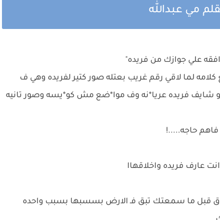
لم مي عبدالله
قه علي جوازك من فريده"
لامه لما لاقي رقم غريب بعتله صور كتير لفريده وهي ف
ايف فريده عريا*نه وف موا*ضع مش كو*يسه وصور تانيه
هم حاجه.....!
نت عارف فريده واخلاقهاا
فوق قبل ما سمعتك تبق فـ الارض بسسبها بسبب واحده
ك