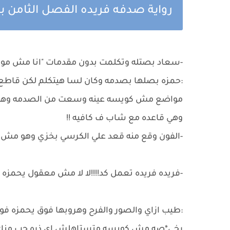
رواية صدفه فريده الفصل الثامن بق
-سعاد بصتله وتكلمت بدون مقدمات "انا مش مواف
:حمزه بصلها بصدمه وكان لسا هيتكلم لكن قاطع ك
مواضع مش كويسه عينه وسعت من الصدمه وهو ش
وهي قاعده مع شاب ف كافيه !!
-الفون وقع منه قعد علي الكرسي بخزي وهو مش فا
-فريده فريده تعمل كد!!!!لا لا مش معقول يحمزه ا
:طيب ازاي والصور والفرح وهروبها فوق يحمزه 
رخي*صه مش كويسه متستاهلش اي ذره حب من