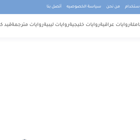
استخدام
من نحن
سياسة الخصوصيه
أتصل بنا
املة
روايات عراقية
روايات خليجية
روايات ليبية
روايات مترجمة
قيد كت