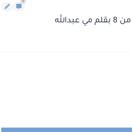
0
دالله