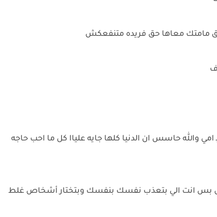
فوق مامتك معاها حق فريده متنفعكش
ف
مي والله حاسس ان الدنيا كلها جايه علياا كل ما احب حاجه
ش بس انت الي بتعذب نفسك بنفسك وبتختار أشخاص غلط