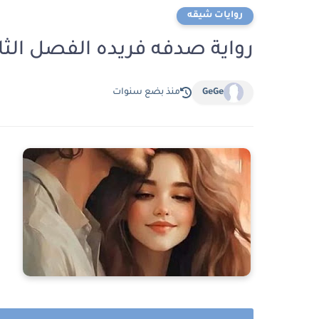
روايات شيقه
رواية صدفه فريده الفصل الثامن 8 بقلم مي عب
GeGe
منذ بضع سنوات