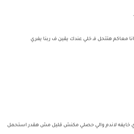
 انا معاكم هتتحل فـ خلي عندك يقين ف ربنا يفري
اوي خايفه لاندم والي حصلي مكنش قليل مش هقدر استحمل