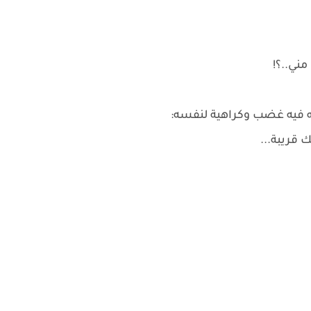
ني..؟!
ه فيه غضب وكراهية لنفسه:
 قريبة...