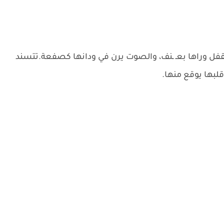
فل وراها بعـ ـنف، والصوت يرن في ودانها كصفعة.تتسند
لبها يوقع منها.