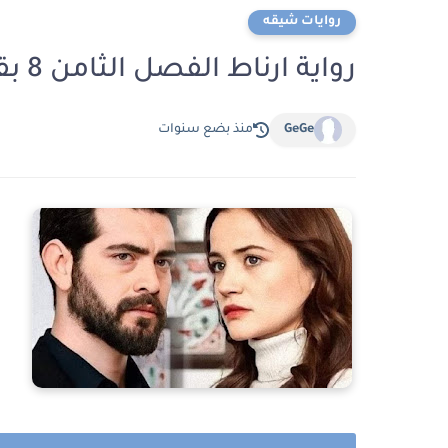
روايات شيقه
رواية ارناط الفصل الثامن 8 بقلم حور طه
GeGe
منذ بضع سنوات