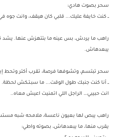
سحر بصوت هادي:
ــ كنت خايفة عليك... قلبي كان هيقف، وانت جوه في
راهب ما يردش، بس عينه ما بتتهزش عنها. يشد نف
يبعدهاش.
سحر تبتسم، وتشوفها فرصة، تقرب أكتر وتحط إيده
ــ أنا كنت جنبك طول الوقت... ما سبـتـكش لحظة.
انت حبيبي… الراجل اللي اتمنيت اعيش معاه..
راهب يبص لها بعيون ناعسة، ملامحه شبه مست
يقرب منها، ما يبعدهاش، بصوته واطي: