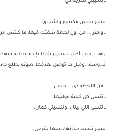
ــ بتحبيني للدرجه دي؟
سحر بنفس مكسور واشتياق:
ــ واكتر ... من أول لحظة شفتك فيها، ما كنتش ابن 
راهب يقرب أكتر، يلمس وشها بإيده، بنظرة فيها
تبـ ـوسه...وقبل ما توصل لهدفها، صوته يطلع حاد، ج
ــ من اللحظة دي... تنسي.
ــ تنسي كل كلمة قولتيها.
ــ تنسي اللي بينا... وتنسيني كمان.
سحر تتجمد مكانها، عنيها بتترجى،