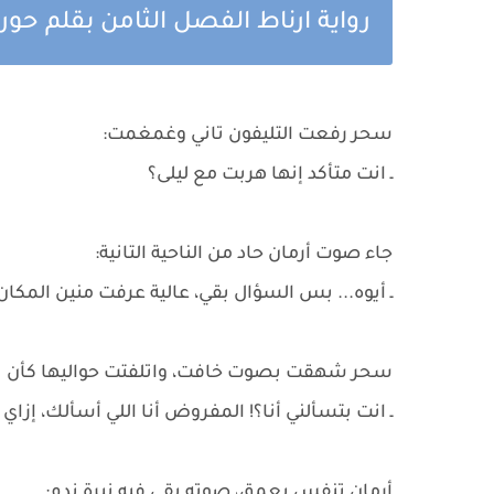
رواية ارناط الفصل الثامن بقلم حور
سحر رفعت التليفون تاني وغمغمت:
ـ انت متأكد إنها هربت مع ليلى؟
جاء صوت أرمان حاد من الناحية التانية:
ـ أيوه... بس السؤال بقي، عالية عرفت منين المكان
سحر شهقت بصوت خافت، واتلفتت حواليها كأن بتحا
ـ انت بتسألني أنا؟! المفروض أنا اللي أسألك، إزاي
أرمان تنفس بعمق، صوته بقى فيه نبرة ندم: