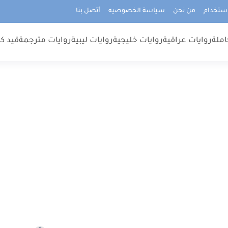
استخدام
من نحن
سياسة الخصوصيه
أتصل بنا
املة
روايات عراقية
روايات خليجية
روايات ليبية
روايات مترجمة
قيد كت