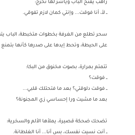
راهب يفتح الباب ويأشر لها تخرج:
ــ لأ، أنا فوقت... وإنتي كمان لازم تفوقي.
سحر تطلع من الغرفة بخطوات متخبطة، الباب يتق
على الحيطة، وتحط إيدها على صدرها كأنها بتمنع ق
تتمتم بمرارة، بصوت مخنوق من البكا:
ــ فوقت؟
ــ فوقت دلوقتي؟ بعد ما فتحتلك قلبي...
بعد ما مشيت ورا إحساسي زي المجنونة؟
تضحك ضحكة قصيرة، يملأها الألم والسخرية:
ــ أنت نسيت نفسك، بس أنا... أنا الغلطانة.