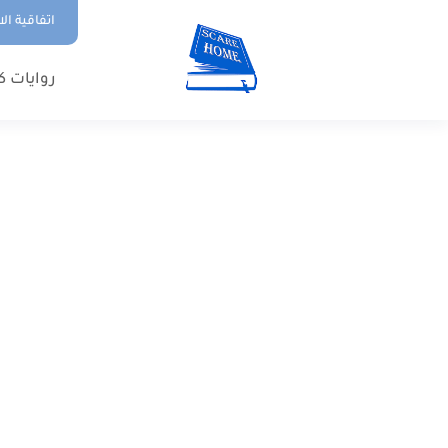
اتفاقية ال
روايات ك