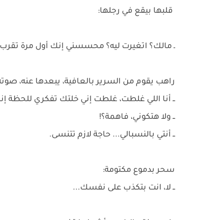
قلبها بيقع في رجلها:
ـ مالك؟ اتغيرت ليه؟ محسسني إنك أول مرة تقرب م
راهب يقوم من السرير بالعافية، يبعدها عنه، صوت
ــ أنا اللي غلطت، غلطت إني خلتك تفكري للحظة إنك
ــ ولا هتكوني، فاهمة؟!
ــ أنتي بالنسبالي... حاجة لازم تتنسى.
سحر بدموع مكتومة:
ــ لا، انت بتكذب على نفسك...