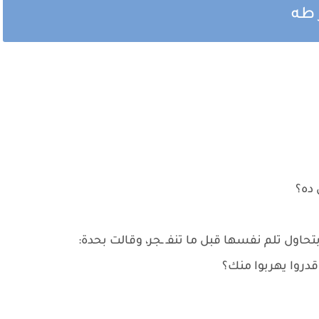
 طه
 ده؟
ول تلم نفسها قبل ما تنفـ ـجر، وقالت بحدة:
 قدروا يهربوا منك؟