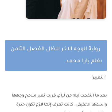
رواية الوجه الاخر للظل الفصل الثامن
بقلم يارا محمد
"التغيير"
بعد ما انتقمت ليله من ليام، قررت تغير ملامح وجهها
واسمها الحقيقي. كانت تعرف إنها لازم تكون حذرة