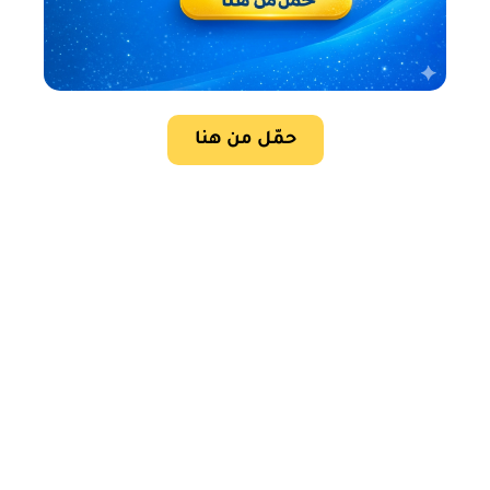
حمّل من هنا