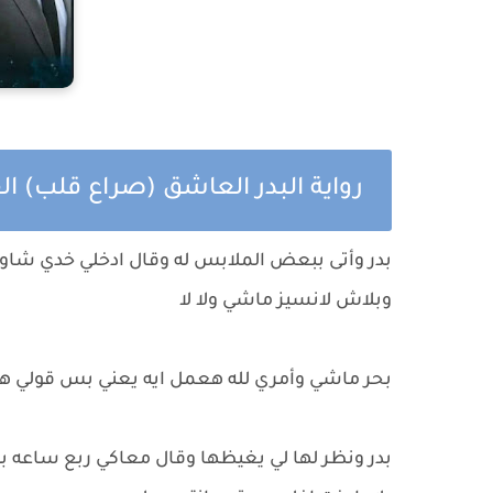
رواية البدر العاشق (صراع قلب) 
بدر وأتى ببعض الملابس له وقال ادخلي خدي شاو
وبلاش لانسيز ماشي ولا لا
بحر ماشي وأمري لله هعمل ايه يعني بس قولي ه
بدر ونظر لها لي يغيظها وقال معاكي ربع ساعه