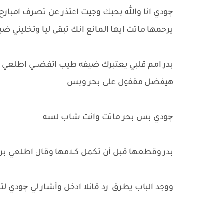
چودي انا والله بحبك وجيت اعتذر عن تصرف امبارح 
يرحمها ماتت ايها المانع انك تبقى ليا وتخليني ض
بدر امم قلبي يعتبرك ضيفه طيب اتفضلي اطلعي بر
هيفضل مقفول على بحر وبس
چودي بس بحر ماتت وانت شاب لسه
بدر وقطعها قبل أن تكمل كلامها وقال اطلعي برا ف
ووجد الباب يطرق رد قائلا ادخل وأشار لي چودي ل