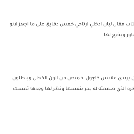
اب فقال ليان ادخلي ارتاحي خمس دقايق على ما اجهز لانو
ور ويخرج لها
كان يرتدي ملابس كاچول قميص من الون الكحلي وبنطلون
الذي صممته له بحر بنفسها ونظر لها وجدها تمسك