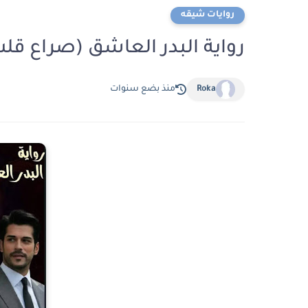
روايات شيقه
رواية البدر العاشق (صراع قلب) الف
Roka
منذ بضع سنوات