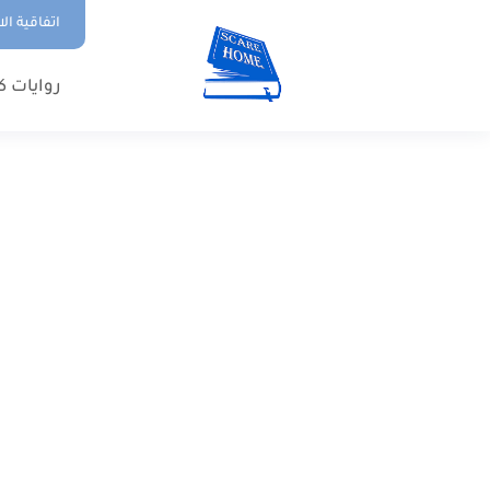
اتفاقية ال
روايات ك