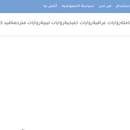
استخدام
من نحن
سياسة الخصوصيه
أتصل بنا
املة
روايات عراقية
روايات خليجية
روايات ليبية
روايات مترجمة
قيد كت