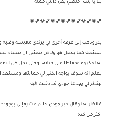
يلا يا بنت اخلصي بقى دانتي ممله
💕💗💕💗💕💗💕💗💕💗💕💗💕💗
بدر وذهب إلى غرفه أخرى لي يرتدي ملابسه وقلبه وع
تعشقه كما يفعل هو ولاكن يخشى ان تنساه يخشى 
لها مكروه وحفاظا على حياتها وحتى يحل كل الأمو
يعلم انه سوف يواجه الكثير لي حمايتها ومستعد ا
لينظر لي يجدها چودي قد دخلت اليه
فانظر لها وقال خير چودي هانم مشرفإني بوجوده
اكتر من كده