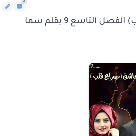
0
صل التاسع 9 بقلم سما