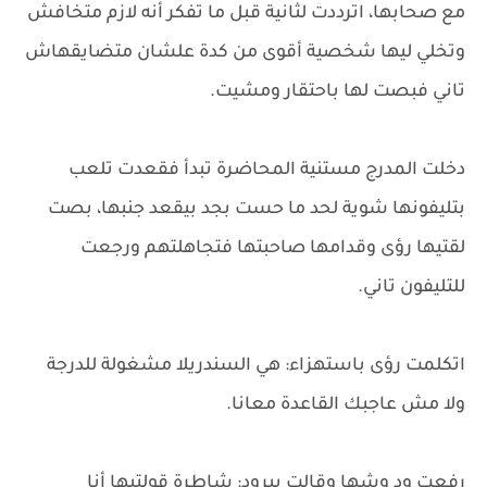
مع صحابها، اترددت لثانية قبل ما تفكر أنه لازم متخافش
وتخلي ليها شخصية أقوى من كدة علشان متضايقهاش
تاني فبصت لها باحتقار ومشيت.
دخلت المدرج مستنية المحاضرة تبدأ فقعدت تلعب
بتليفونها شوية لحد ما حست بجد بيقعد جنبها، بصت
لقتيها رؤى وقدامها صاحبتها فتجاهلتهم ورجعت
للتليفون تاني.
اتكلمت رؤى باستهزاء: هي السندريلا مشغولة للدرجة
ولا مش عاجبك القاعدة معانا.
رفعت ود وشها وقالت ببرود: شاطرة قولتيها أنا