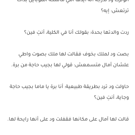
اتوترت ود لدرجة أنه أيدها اللي ماسكة الموبايل بدأت
ترتعش: إيه؟
ردت والدتها بحدة: بقولك أنا في الكلية، أنتِ فين؟
بصت ود لملك بخوف فقالت لها ملك بصوت واطي
علشان أمال متسمعش: قولي لها بجيب حاجة من برة.
حاولت ود ترد بطريقة طبيعية: أنا برة يا ماما بجيب حاجة
وجاية، أنتِ فين؟
قالت لها آمال على مكانها فقفلت ود على أنها رايحة لها.