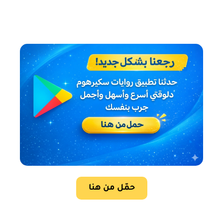
حمّل من هنا