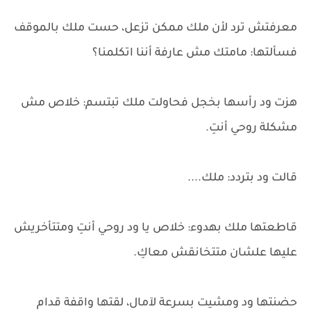
معرفتش ترد لأن ملك ممكن تزعل، حست ملك بالموقف
فسألتها: مامتك مش عارفة أننا اتكلمنا؟
هزت ود رأسها بخجل فحاولت ملك تبتسم: خلاص مش
مشكلة روحي أنتِ.
قالت ود بتردد: ملك....
قاطعتها ملك بهدوء: خلاص يا ود روحي أنتِ ومتتأخريش
عليها علشان متتخانقش معاكِ.
حضنتها ود ومشيت بسرعة لآمال، لقتها واقفة قدام