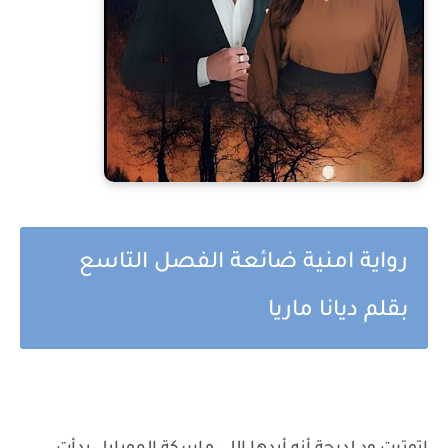
رواية امنية ضائعة الفصل التاسع
بقلم ديانا ماريا