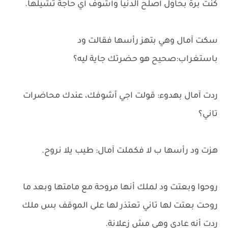
كنت برة بحاول أصلح الدنيا وأشوف أي حاجة تشيلها.
سكت آمال وهي بتهز رأسها فقالت ود
باستغراب:صحيح هو حضرتك جاية ليه؟
ردت آمال بهدوء: قولت اجي أشوفك، عندك محاضرات
تاني؟
هزت ود رأسها ب لا فكملت آمال: طيب يلا نروح.
روحوا وبعتت ود لملك أنها مروحة مع مامتها وبعد ما
روحت بعتت لها تاني تعتذر لها على الموقف بس ملك
ردت أنه عادي وهي مش زعلانة.