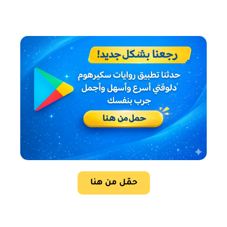
حمّل من هنا