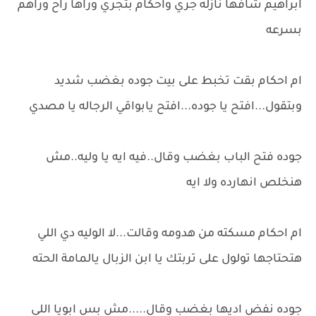
ابراهيم شافها نازله جري واحكام بتجري وراها راح وراهم
بسرعه
ام احكام بقت تخبط على بيت جوده بغضب شديد
وبتقول...افتح يا جوده...افتح يابواقي الرجاله يا مصدي
جوده فتح الباب بغضب وقال..فيه ايه يا وليه..مش
هنخلص انهارده ولا ايه
ام احكام مسكته من هدومه وقالت...لا الوليه دي اللي
هتحتاجها تولول على تربتك يا ابن الزبال يالمامة الحته
جوده نفض اديها بغضب وقال.....مش بس ابويا اللي