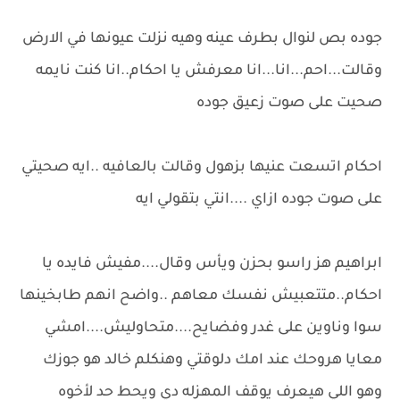
جوده بص لنوال بطرف عينه وهيه نزلت عيونها في الارض
وقالت...احم...انا...انا معرفش يا احكام..انا كنت نايمه
صحيت على صوت زعيق جوده
احكام اتسعت عنيها بزهول وقالت بالعافيه ..ايه صحيتي
على صوت جوده ازاي ....انتي بتقولي ايه
ابراهيم هز راسو بحزن ويأس وقال....مفيش فايده يا
احكام..متتعبيش نفسك معاهم ..واضح انهم طابخينها
سوا وناوين على غدر وفضايح....متحاوليش....امشي
معايا هروحك عند امك دلوقتي وهنكلم خالد هو جوزك
وهو اللي هيعرف يوقف المهزله دي ويحط حد لأخوه