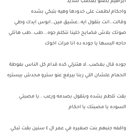
ابراهيم بصلو بغضب شديد
واحكام لطمت على خدودها وهيه بتبكي بشده
وقالت..انت بتقول ايه..عشيق مين..ابوس ايدك وطي
صوتك بلاش فضايح خلينا نتكلم جوه...طب..طب هاتلي
حاجه البسها يا جوده ده انا مرات اخوك
جوده قال بغضب..لا هتنزلي كده قدام كل الناس بفوطة
الحمام علشان اللي ربنا بيرفع عنو سترو محدش بيستره
بقت تلطم بشده وبتقول بصدمه ورعب ..يا مصبتي
السوده يا مصبتك يا احكام
واقفه جنبهم بنت صغيره في عمر ال ٤ سنين بقت تبكي