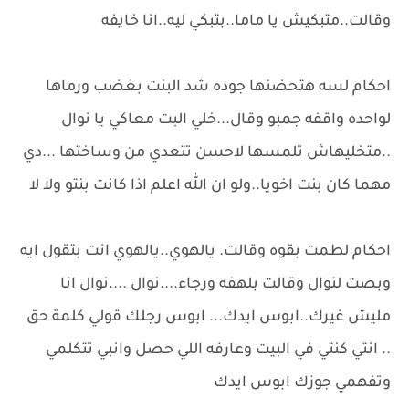
وقالت..متبكيش يا ماما..بتبكي ليه..انا خايفه
احكام لسه هتحضنها جوده شد البنت بغضب ورماها
لواحده واقفه جمبو وقال...خلي البت معاكي يا نوال
..متخليهاش تلمسها لاحسن تتعدي من وساختها ...دي
مهما كان بنت اخويا..ولو ان الله اعلم اذا كانت بنتو ولا لا
احكام لطمت بقوه وقالت. يالهوي..يالهوي انت بتقول ايه
وبصت لنوال وقالت بلهفه ورجاء....نوال ....نوال انا
مليش غيرك..ابوس ايدك... ابوس رجلك قولي كلمة حق
.. انتي كنتي في البيت وعارفه اللي حصل وانبي تتكلمي
وتفهمي جوزك ابوس ايدك