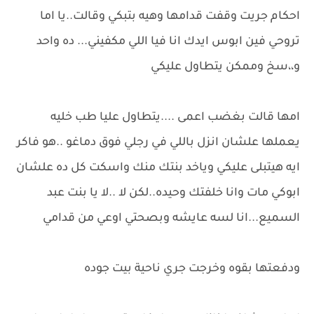
احكام جريت وقفت قدامها وهيه بتبكي وقالت..يا اما
تروحي فين ابوس ايدك انا فيا اللي مكفيني... ده واحد
و،،سخ وممكن يتطاول عليكي
امها قالت بغضب اعمى ....يتطاول عليا طب خليه
يعملها علشان انزل باللي في رجلي فوق دماغو ..هو فاكر
ايه هيتبلى عليكي وياخد بنتك منك واسكت كل ده علشان
ابوكي مات وانا خلفتك وحيده..لكن لا ..لا يا بنت عبد
السميع...انا لسه عايشه وبصحتي اوعي من قدامي
ودفعتها بقوه وخرجت جري ناحية بيت جوده