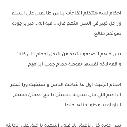
احكام لسه هتتكلم اتفاجأت بناس طالعين على السلم
وراجل كبير في السن منهم قال... فيه ايه...خير يا جوده
صوتكم طالع
بس كلهم اتصدمو بشده من شكل احكام اللي كانت
واقفه لافه نفسها بفوطة حمام جمب ابراهيم
احكام اترعبت اول ما شافت الناس واستخبت ورا ضهر
ابراهيم اللي قال بسرعه..مفيش يا حج نعمان مفيش
انزلو لو سمحتو احنا هنحلها
بس جوده قال بزعيق ..لا فيه...اشهدو يا خلق على الخاينه