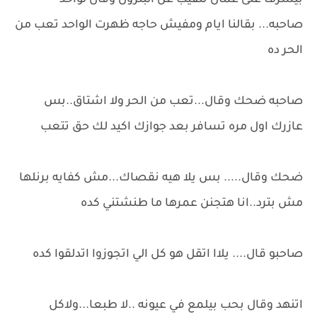
بيشرف على عمال تنقيب عن البترول وقال لواحد
صاحبه... بقالنا ايام ومفيش حاجه ظهرت الواحد تعب من
الحر ده
صاحبه ضحك وقال...تعب من الحر ولا اشتاق..بس
عازرك اول مره تسافر بعد جوازك اكيد لك حق تتعب
ضحك وقال..... بس يلا هيه نقصاك...مش كفايه برنلها
مش بترد..انا هتجنن عمرها ما طنشتني كده
صاحبو قال.... يلاا اتقل هو كل الي اتجوزوا اتدلقوا كده
اتنهد وقال بحب بيلمع في عيونه ..لا طبعا...ولاكل