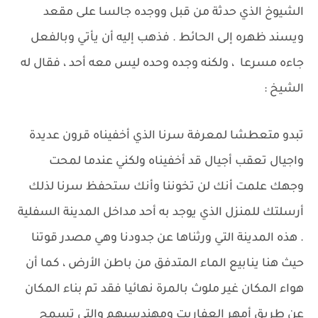
الشيوخ الذي حدثة من قبل ووجده جالسا على مقعد
ويسند ظهره إلى الحائط . فذهب إليه أن يأتي وبالفعل
جاءه مسرعا ، ولكنه وجده وحده ليس معه أحد ، فقال له
الشيخ :
تبدو متعطشا لمعرفة سرنا الذي أخفيناه قرون عديدة
واجيال تعقب أجيال قد أخفيناه ولكني عندما لمحت
وجهك علمت أنك لن تخوننا وأنك ستحفظ سرنا لذلك
أرسلتك للمنزل الذي يوجد به أحد مداخل المدينة السفلية
. هذه المدينة التي ورثناها عن جدودنا وهي مصدر قوتنا
حيث هنا ينابيع الماء المتدفق من باطن الأرض ، كما أن
هواء المكان غير ملوث بالمرة نهائيا فقد تم بناء المكان
عن طريق أمهر العفاريت ومهندسيهم والتي تسمح