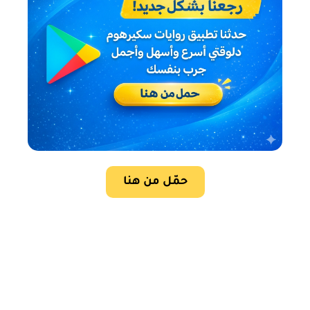
حمّل من هنا