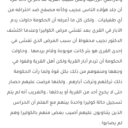
والأراضي الزراعية ولكن طبيب القرية قد ذكر لي ذات مرة
أن جلد هؤلاء الناس عجيب وكأنه مصفح ضد اختراقه من
أي طفيليات . ولكن كل ما أعرفه أن الحكومة حاولت ردم
الآبار في القرى بعد تفشي مرض الكوليرا وعندما اكتشف
الدكتور نجيب محفوظ أن سبب المرض الذي تفشى في
إحدى القرى هو بئر كانت موبوءة وقام بردمها . وحاولت
الحكومة أن تردم آبار القرية ولكن أهل القرية وقفوا في
وجهها ومنعوهم من ذلك بكل قوة ولما رأت الحكومة
ذلك تركتهم وتركت آبارهم . ولكنها فرضت عليهم حصار
حتى لا يخرج أحد من القرية أو يدخلها ، والغريب أنه لم يتم
تسجيل حالة كوليرا واحدة بينهم مع العلم أن الحراس
الذين يتناوبون عليهم أصيب بعض منهم بالكوليرا وهم
لم يصابوا .