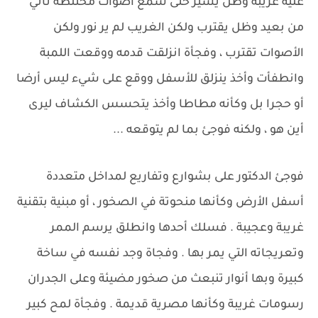
عليه غريبة وظل يسير حتى سمع أصوات مختلطة تأتي
من بعيد وظل يقترب ولكن الغريب لم ير نور ولكن
الأصوات تقترب ، وفجأة انزلقت قدمه ووقعت اللمبة
وانطفأت وأخذ ينزلق للأسفل ووقع على شيء ليس أرضا
أو حجرا بل وكأنه مطاطا وأخذ يتحسس الكشاف ليرى
أين هو ، ولكنه فوجئ بما لم يتوقعه ...
فوجئ الدكتور على بشوارع وتفاريع لمداخل متعددة
أسفل الأرض وكأنها منحوتة في الصخور ، أو مبنية بتقنية
غريبة وعجيبة . فسلك أحدها وانطلق يرسم الممر
وتعريجاته التي يمر بها . وفجاة وجد نفسه في ساخة
كبيرة وبها أنوار تنبعث من صخور مضيئة وعلى الجدران
رسومات غريبة وكأنها مصرية قديمة . وفجأة لمح كبير