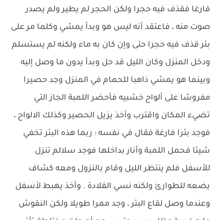
فارغا فقذف فيه حجرا ولكن الحجر لم يطير ولم يصدر
صوت منه ، فاعتقد أنه ليس هو وبدأ يمشي وكلما مر على
بئر قذف فيه حجرا حتى وإن كان به ماء ولكنه لم يستسلم
ودخل المنزل وكان الليل قد حل وبدأ يدون ما وصل إليه
وبينما هو يمشي ذاهبا للحمام في المنزل وجد حصيرا
مفروشا على ألواح خشبيه فأحضر اللمبة الجاز التي
تضيء المكان واقترب وأخذ يزيل الحصير وكذلك الالواح ،
فوجد بئرا فارغة فقال في نفسه : ربما هذه البئر تخفي
شيئا فحمل اللمبة وأنار بداخلها فوجد سلالم تنزل
للأسفل فلم ينتظر الليل وقام بالنزول ومعه كشاف
يضعه للطوارئ ولكنه نسي القلادة . وأخذ يهبط لأسفل
وعندما وصل لقاع البئر ، وجد ممرا طويلا ولكن النقوش