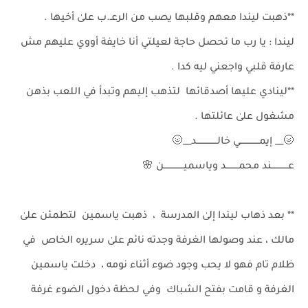
**ذهبت ليندا معهم وقلبها يصب من الرعـ.ب علىٰ أخيها .
ليندا : يا رب ما تحصل حاجة لعيلتي أنا خايفة أووي عليهم مش
عارفة قلبي واجعني ليه كدا .
**لينادي عليها أصدقائها لتذهب إليهم وتبدأ في اللعب بذهن
مشغول علىٰ عائلتها .
🌝__ إيمــــــــــــــي خالـــــــــــــــد__🌝
عــــــــــــند محمـــــــــد وياسميــــــــــــــن 🌸
** بعد ذهاب ليندا إلىٰ المدرسة ، ذهبت ياسمين لتطمئن علىٰ
مالك ، عند وصولها الغرفة وجدته نائم علىٰ سريره الخاص في
ظلام تام فهو لا يحب وجود ضوء أثناء نومه ، دخلت ياسمين
الغرفة و قامت بفتح الشباك وفي لحظة دخول الضوء غرفة