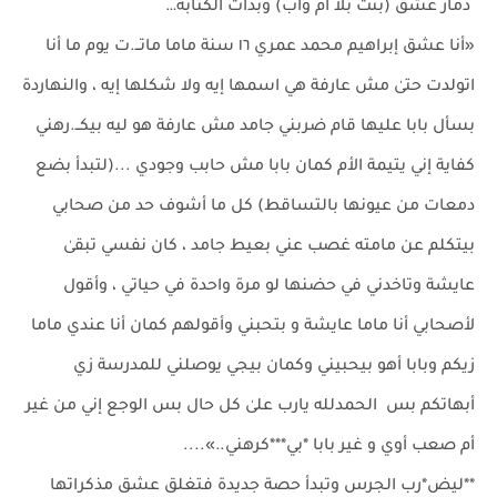
دمار عشق (بنت بلا أم وأب) وبدأت الكتابة…
«أنا عشق إبراهيم محمد عمري ١٦ سنة ماما ماتــ.ت يوم ما أنا
اتولدت حتىٰ مش عارفة هي اسمها إيه ولا شكلها إيه ، والنهاردة
بسأل بابا عليها قام ضربني جامد مش عارفة هو ليه بيكــ.رهني
كفاية إني يتيمة الأم كمان بابا مش حابب وجودي ...(لتبدأ بضع
دمعات من عيونها بالتساقط) كل ما أشوف حد من صحابي
بيتكلم عن مامته غصب عني بعيط جامد ، كان نفسي تبقىٰ
عايشة وتاخدني في حضنها لو مرة واحدة في حياتي ، وأقول
لأصحابي أنا ماما عايشة و بتحبني وأقولهم كمان أنا عندي ماما
زيكم وبابا أهو بيحبيني وكمان بيجي يوصلني للمدرسة زي
أبهاتكم بس الحمدلله يارب علىٰ كل حال بس الوجع إني من غير
أم صعب أوي و غير بابا *بي***كرهني..»....
**ليض*رب الجرس وتبدأ حصة جديدة فتغلق عشق مذكراتها