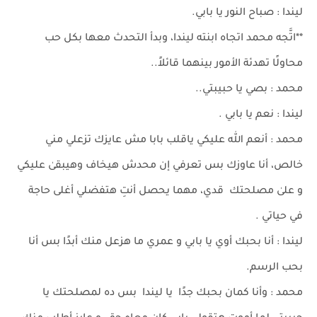
ليندا : صباح النور يا بابي.
**اتَّجه محمد اتجاه ابنته ليندا، وبدأ التحدث معها بكل حب
محاولًا تهدئة الأمور بينهما قائلاً..
محمد : بصي يا حبيبتي..
ليندا : نعم يا بابي .
محمد : أنعم الله عليكي ياقلب بابا مش عايزك تزعلي مني
خالص، أنا عاوزك بس تعرفي إن محدش هيخاف وهيبقىٰ عليكي
و علىٰ مصلحتك قدي، مهما يحصل أنتِ هتفضلي أغلى حاجة
في حياتي .
ليندا : أنا بحبك أوي يا بابي و عمري ما هزعل منك أبدًا بس أنا
بحب الرسم.
محمد : وأنا كمان بحبك جدًا يا ليندا بس ده لمصلحتك يا