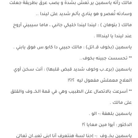
مالك رأته ياسمين ير.تعش بشدة و يصب عرق بطريقة جعلت
وسادته تُعصر و هو ينادي بألـم شديد علىٰ ليندا ..
مالك ( بتوهان ) : ليندا ليندا خليكي جانبي ، ماما سيبيني أروح
عند ليندا يا لينداااا .
ياسمين (بخوف قـ.اتل) : مالك حبيبي دا كابو.س فوق يابني .
** تحسست جبينه بخوف..
ياسمين (برعـ.ب وخوف شديد قبض قلبها) : أنت سخن أوي
العلاج معملش مفعول ليه ؟!؟!
** أسرعت بالاتصال علىٰ الطبيب وهي في قمة الخـ.وف والقلق
علىٰ مالك .
ياسمين بلهفة :- الو .
الدكتور : أيوا مين معايا ؟!
ياسمين بخـ.وف :- إحنا لسة هنتعرف أنا ابني تعبـ.ان تعالىٰ