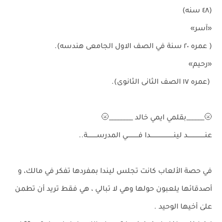
(٤٨ سنه)
«آسر»
( عمره ٢٠ سنة في الصف الاول الجامعى هندسه).
«رحيم»
(عمره ١٧ الصف الثانى الثانوى).
🌝______بقلمي ايمي خالد ________🌝
عنـــــــــــــــــد لينـــــــــــــــــــــــدا فـــــــــــي المدرســـــــــة..
في حصة الألعاب كانت تجلس ليندا بمفردها تفكر في مالك، و
أصدقائها يلعبون حولها وهي لا تبالي ، هي فقط تريد أن تطمن
علىٰ أخيها الوحيد .