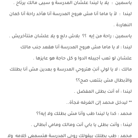
ياسمين : يلا يا ليندا علشان المدرسة و سيبى مالك يرتاح .
ليندا : لأ يا ماما أنا مش هروح المدرسة أنا هآخد راحة أنا كمان
النهاردة .
ياسمين : راحة من إيه ؟؟ بلاش دلع و يلا علشان متتأخريش .
ليندا : لا يا ماما مش هروح المدرسة أنا هقعد جنب مالك
علشان لو تعب أجيبله الدوا و كل حاجة هو عايزها .
مالك : لا يا لولي أنتِ هتروحي المدرسة و بعدين مش أنا بطلك
والأبطال مش بتتعب صح؟؟
ليندا : آه أنت بطلى المفضل .
** ليدخل محمد إلىٰ الغرفه فجأة..
محمد : كدا يا ليندا طب وأنا مش بطلك ولا إيه؟؟
ليندا : وأنت بطلى يا بابي أنت ومالك ومامي أبطالى .
محمد : طب بطلك بيقولك روحي المدرسة هتسمعي كلامه ولا