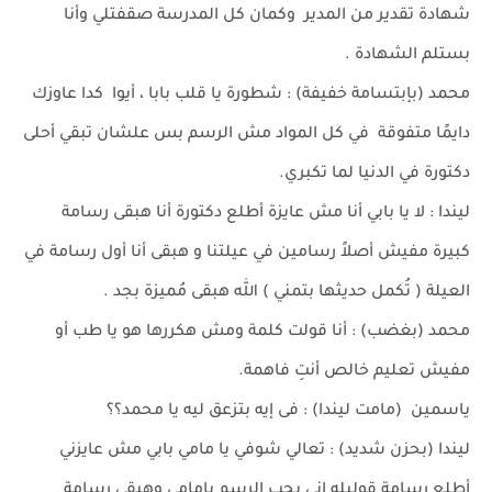
شهادة تقدير من المدير وكمان كل المدرسة صقفتلي وأنا
بستلم الشهادة .
محمد (بإبتسامة خفيفة) : شطورة يا قلب بابا ، أيوا كدا عاوزك
دايمًا متفوقة في كل المواد مش الرسم بس علشان تبقي أحلى
دكتورة في الدنيا لما تكبري.
ليندا : لا يا بابي أنا مش عايزة أطلع دكتورة أنا هبقى رسامة
كبيرة مفيش أصلاً رسامين في عيلتنا و هبقى أنا أول رسامة في
العيلة ( تُكمل حديثها بتمني ) الله هبقى مُميزة بجد .
محمد (بغضب) : أنا قولت كلمة ومش هكررها هو يا طب أو
مفيش تعليم خالص أنتِ فاهمة.
ياسمين (مامت ليندا) : فى إيه بتزعق ليه يا محمد؟؟
ليندا (بحزن شديد) : تعالي شوفي يا مامي بابي مش عايزني
أطلع رسامة قوليله إني بحب الرسم يامامى وهبقى رسامة