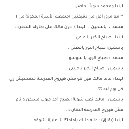
ليندا ومحمد سوياً : حاضر
** مع مرور أقل من دقيقتين اجتمعت الأسرة المكونة من (
محمد ، ياسمين ، ليندا ) دون مالك علىٰ طاولة السفرة .
ليندا : صباح الخير يا مامي .
ياسمين: صباح النور ياقطتي .
محمد : صباح الورد يا سوسو .
ياسمين : صباح الخير ياحبيبي .
ليندا : ماما مالك فين هو مش هيروح المدرسة مصحنيش زي
كل يوم ليه ؟؟
ياسمين : مالك تعب شوية الصبح أخد حبوب مسكن و نام
مش هيروح المدرسة النهاردة .
ليندا (بقلق) : ماله مالك ياماما؟! أنا عايزة أشوفه .