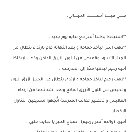
فـــــــي فيـــــلا أحمـــــــــــــد الجبــــــالي..
**استيقظ بطلنا آسر مع بداية يوم جديد .
**ذهب آسر ليأخذ حمامه و بعد انتهائه قام بارتداء بنطال من
الچينز الأسود وقميص من اللون الأزرق الداكن وذهب لإيقاظ
أخيه رحيم ليذهبا معًا إلىٰ المدرسة ،
**ذهب رحيم ليأخذ حمامه و ارتدى بنطال من الچينز أزرق اللون
وقميص من اللون الأزرق الفاتح وبعد انتهائهما من ارتداء
الملابس و تحضير حقائب المدرسة اتَّجهوا مسرعين لتناول
الإفطار .
أميرة (والدة آسر ورحيم) : صباح الخير يا حبايب قلبي .