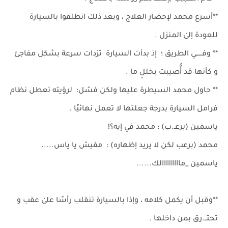
**أسرع محمد لإحضار العلاج ، وبعد ذلك انطلقوا بالسيارة
للعودة إلىٰ المنزل .
** وفــــــي الطريق ؛ إذ بدأت السيارة تزدات سرعة بشكل مفاجئ
و كأنها قد أُُصيبت بخللٍ ما .
** حاول محمد السيطرة عليها ولكن فشل؛ لرؤيته تعطل نظام
فرامل السيارة بدرجة جعلتها لا تعمل نهائيًا .
ياسمين (برعـ.ب) : محمد في إيه؟!
محمد (برعب لكن لا يريد إظهاره) : مفيش يا ياس.....
ياسمين _مااااااااالك......
**وقبل أن يكمل كلامه ، وإذا بالسيارة تنقلب رأسًا علىٰ عقب و
تحتــ.رق بمن داخلها .