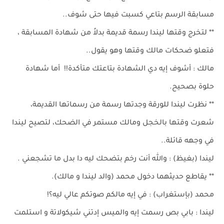
مسابقة الرسم بتاعي كسبت فيها حتى شوف..
** لتخرج وقتها ليندا رسمة قديمة بدلاً من شهادة المسابقة ،
فتعلو ضحكات مالك وقتها وهو يقول..
مالك : أشوف إيه دي الشهادة بتاعتك متأكدة!! أما شهادة
حلوة بصحيح.
** نظرت ليندا للورقة وجدتها رسمة من رسماتها القديمة،
شعرت وقتها بالخجل ومالك مستمر في الضحك، لتصيح ليندا
في وجهه قائلة..
ليندا (بغيظ) : والله أنت رخم بتضحك ليه دا بدل ما تشجعني .
** يقاطع حديثهما دخول محمد (والد ليندا و مالك).
محمد (بإستغراب) : في إيه مالكم صوتكم عالي ليه؟!
ليندا : بابي بص رسمت إيه والميس إدتني شيكولاتة و استلمت