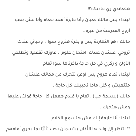
هتعاندي زي عادتك؟!!
ليندا : بس مالك تعبان وأنا عايزة أقعد معاه وأنا مش بحب
أروح المدرسة من غيره..
مالك : هو النهاردة بس و بكرة هنروح سوا ، وحياتي عندك
تروحي علشان عندك امتحان علوم ، عاوزك تقفليه وتطلعي
الأولىٰ و ركزي في كل حاجة ذاكرناها سوا تمام .
ليندا : تمام هروح بس اوعىٰ تتحرك من مكانك علشان
متتعبش و خلي ماما تجيبلك كل حاجة .
مالك (ببسمة حب) : تمام يا فندم هعمل كل حاجة قولتي عليها
ومش هتحرك .
ليندا : أنا عارفة إنك مش هتسمع الكلام
** لتنظر إلىٰ والديها اللَّذان يبتسمان بحب تأثرًا بما يجري أمامهم