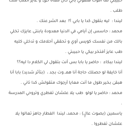
حبيبتي لما أموت هتقولي بابي كان معاه حق، و عايز أطلب منك
طلب .
ليندا : ليه بتقول كدا يا بابي ؟! بعد الشر عنك .
محمد : حاسس إن أيامي في الدنيا معدودة يابنتى عايزك تخلي
بالك من نفسك كويس أوي و تحققي أحلامك و تدخلي كليه
طب عايز أفتخر بيكي يا حبيبتي .
ليندا ببكاء : حاضر يا بابا بس أنت بتقول لي الكلام دا ليه؟؟
أنا خايفة لو حصلك حاجة أنا همـ.وت بجد ، (بتأثر شديد) بابا أنا
هبقىٰ بخير طول ما أنت معايا أرجوك متقولش كدا تاني .
محمد : حاضر يا لولو طب يلا علشان تفطري وتروحي المدرسة
.
ياسمين (بصوت عالٍ) : محمد، ليندا الفطار جاهز تعالوا يلا
علشان تفطروا .