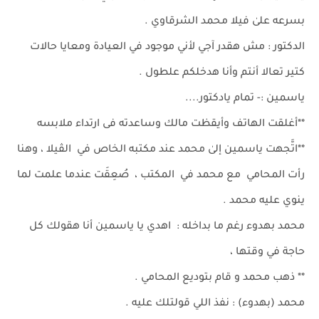
بسرعه علىٰ فيلا محمد الشرقاوي .
الدكتور : مش هقدر آجي لأني موجود في العيادة ومعايا حالات
كتير تعالا أنتم وأنا هدخلكم علطول .
ياسمين :- تمام يادكتور....
**أغلقت الهاتف وأيقظت مالك وساعدته فى ارتداء ملابسه
**اتَّجهت ياسمين إلىٰ محمد عند مكتبه الخاص في الڤيلا ، وهنا
رأت المحامي مع محمد في المكتب ، صُعِقَت عندما علمت لما
ينوي عليه محمد .
محمد بهدوء رغم ما بداخله : اهدي يا ياسمين أنا هقولك كل
حاجة في وقتها ،
** ذهب محمد و قام بتوديع المحامي .
محمد (بهدوء) : نفذ اللي قولتلك عليه .