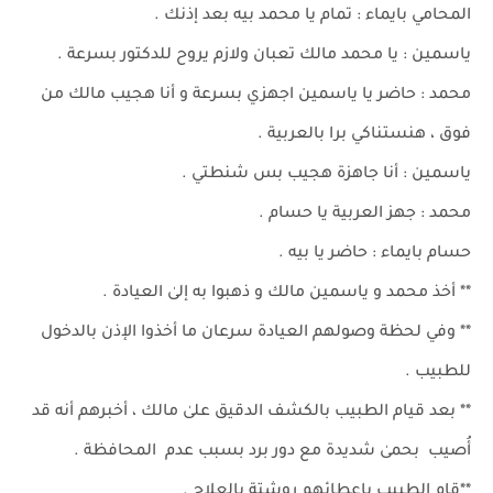
المحامي بايماء : تمام يا محمد بيه بعد إذنك .
ياسمين : يا محمد مالك تعبان ولازم يروح للدكتور بسرعة .
محمد : حاضر يا ياسمين اجهزي بسرعة و أنا هجيب مالك من
فوق ، هنستناكي برا بالعربية .
ياسمين : أنا جاهزة هجيب بس شنطتي .
محمد : جهز العربية يا حسام .
حسام بايماء : حاضر يا بيه .
** أخذ محمد و ياسمين مالك و ذهبوا به إلىٰ العيادة .
** وفي لحظة وصولهم العيادة سرعان ما أخذوا الإذن بالدخول
للطبيب .
** بعد قيام الطبيب بالكشف الدقيق علىٰ مالك ، أخبرهم أنه قد
أُصيب بحمىٰ شديدة مع دور برد بسبب عدم المحافظة .
**قام الطبيب بإعطائهم روشتة بالعلاج .