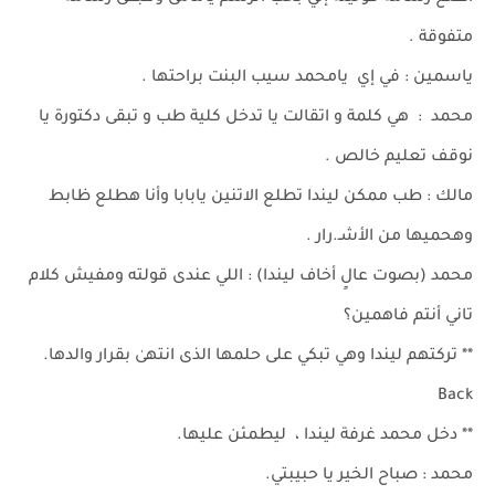
متفوقة .
ياسمين : في إي يامحمد سيب البنت براحتها .
محمد : هي كلمة و اتقالت يا تدخل كلية طب و تبقى دكتورة يا
نوقف تعليم خالص .
مالك : طب ممكن ليندا تطلع الاتنين يابابا وأنا هطلع ظابط
وهحميها من الأشـ.رار .
محمد (بصوت عالٍ أخاف ليندا) : اللي عندى قولته ومفيش كلام
تاني أنتم فاهمين؟
** تركتهم ليندا وهي تبكي على حلمها الذى انتهىٰ بقرار والدها.
Back
** دخل محمد غرفة ليندا ، ليطمئن عليها.
محمد : صباح الخير يا حبيبتي.