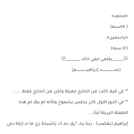
«محمد»
( ٤٨سنه)
«ياسمين»
(٤٢ سنه)
🌝______بقلمي ايمي خالد ________🌝
(عنـــــــــــــــــــــد إبـراهيــــــــــــــــــم)
** في ڤيلا كانت من الخارج جميلة ولكن من الخارج فقط......
** في الدور الأول كان يجلس بشموخ وكأنه لم يظـ.لم هذه
الطفلة البريئة أبدًا...
إبراهيم (بغضب) : ربنا يحــ.*رق دمـ.ك ياشيخة زي ما حـ.ارقة دمي