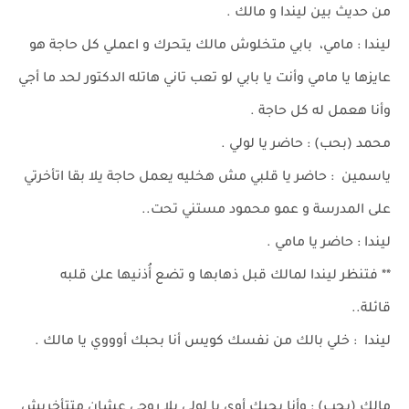
من حديث بين ليندا و مالك .
ليندا : مامي، بابي متخلوش مالك يتحرك و اعملي كل حاجة هو
عايزها يا مامي وأنت يا بابي لو تعب تاني هاتله الدكتور لحد ما أجي
وأنا هعمل له كل حاجة .
محمد (بحب) : حاضر يا لولي .
ياسمين : حاضر يا قلبي مش هخليه يعمل حاجة يلا بقا اتأخرتي
على المدرسة و عمو محمود مستني تحت..
ليندا : حاضر يا مامي .
** فتنظر ليندا لمالك قبل ذهابها و تضع أُذنيها علىٰ قلبه
قائلة..
ليندا : خلي بالك من نفسك كويس أنا بحبك أوووي يا مالك .
مالك (بحب) : وأنا بحبك أوي يا لولي يلا روحي عشان متتأخريش