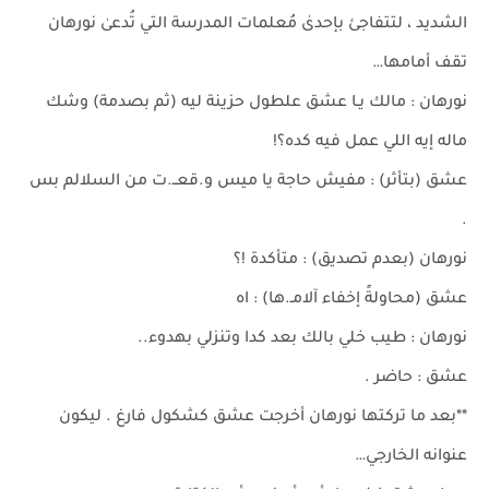
الشديد ، لتتفاجئ بإحدىٰ مُعلمات المدرسة التي تُدعىٰ نورهان
تقف أمامها…
نورهان : مالك يـا عشق علطول حزينة ليه (ثم بصدمة) وشك
ماله إيه اللي عمل فيه كده؟!
عشق (بتأثر) : مفيش حاجة يا ميس و.قعــ.ت من السلالم بس
.
نورهان (بعدم تصديق) : متأكدة !؟
عشق (محاولةً إخفاء آلامـ.ها) : اه
نورهان : طيب خلي بالك بعد كدا وتنزلي بهدوء..
عشق : حاضر .
**بعد ما تركتها نورهان أخرجت عشق كشكول فارغ . ليكون
عنوانه الخارجي…