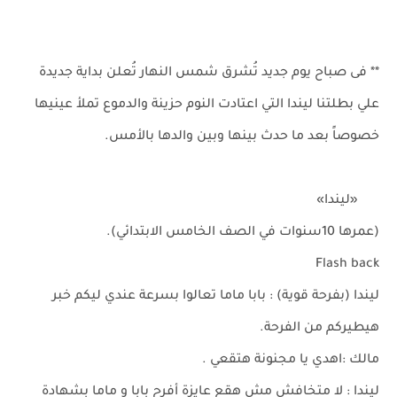
** فى صباح يوم جديد تُشرق شمس النهار تُعلن بداية جديدة
علي بطلتنا ليندا التي اعتادت النوم حزينة والدموع تملأ عينيها
خصوصاً بعد ما حدث بينها وبين والدها بالأمس.
«ليندا»
(عمرها 10سنوات في الصف الخامس الابتدائي).
Flash back
ليندا (بفرحة قوية) : بابا ماما تعالوا بسرعة عندي ليكم خبر
هيطيركم من الفرحة.
مالك :اهدي يا مجنونة هتقعي .
ليندا : لا متخافش مش هقع عايزة أفرح بابا و ماما بشهادة