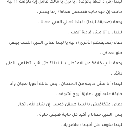
ليندا (في داخلها بخوف) : يا ترى يا مالك عامل إيه دلوقت ؟؟ ليه
حاسة إن فيه حاجة هتحصل معاه!؟ ربنا يستر .
رحمة (صديقة ليندا) : ليندا تعالي العبي معانا .
ليندا : لا أنا مش قادرة ألعب .
دعاء (صديقتهم الأخرىٰ) : ليه يا ليندا تعالي العبي اللعب بيبقى
حلو معاكى .
رحمة : أنتِ خايفة من الامتحان يا ليندا !؟ حتى أنتِ بتطلعي الأولى
دائمًا .
ليندا : أنا مش خايفة من الامتحان ، بس مالك أخويا تعبان وأنا
خايفة عليه أوي ، عايزة أروح أشوفه .
دعاء : متخافيش يا ليندا هيبقىٰ كويس إن شاء الله ، تعالي
بس العبي معانا و أكيد كل حاجة هتبقىٰ حلوة .
ليندا بخوف علىٰ أخيها : حاضر يلا .