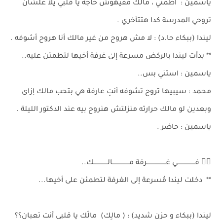
ياسمين : اطمني ، مالك مفيهوش حاجة يا قلبي يلا علشان
تروحي المدرسة كدا هتتأخري .
ليندا (ببكاء حا.د) : لا مش هروح من غير مالك أنا هروح أشوفه .
** بدأت ليندا بالركض مسرعة إلىٰ غرفة أخيها لتطمئن عليه..
ياسمين : استني بس..
محمد : سيبيها تروح تشوفه أنتِ عارفة هي بتحب مالك إزاى
وبعدين لو مالك حرارته منزلتش هنروح بيه عند الدكتور الليلة .
ياسمين : حاضر .
👈🏼 فــــــــــــــــــي غـــــــــــــــــــرفة مـــــــــــــــــالــــــــــــــك..
** دخلت ليندا مُسرعة إلى الغرفة لتطمئن على أخيها...
ليندا (ببكاء و حزن شديد) : ( مالِك) مالَك يا قلبى أنت تعبان؟؟