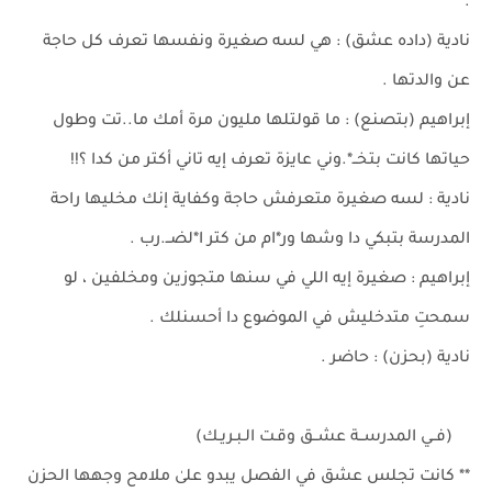
.
نادية (داده عشق) : هي لسه صغيرة ونفسها تعرف كل حاجة
عن والدتها .
إبراهيم (بتصنع) : ما قولتلها مليون مرة أمك ما..تت وطول
حياتها كانت بتخــ*.وني عايزة تعرف إيه تاني أكتر من كدا ؟!!
نادية : لسه صغيرة متعرفش حاجة وكفاية إنك مخليها راحة
المدرسة بتبكي دا وشها ور*ام من كتر ا*لضــ.رب .
إبراهيم : صغيرة إيه اللي في سنها متجوزين ومخلفين ، لو
سمحتِ متدخليش في الموضوع دا أحسنلك .
نادية (بحزن) : حاضر .
(فــي المدرســة عشــق وقـت الـبـريـك)
** كانت تجلس عشق في الفصل يبدو علىٰ ملامح وجهها الحزن