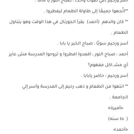
آسر ورحيم (في صوت واحد) : صباح النور يا ماما .
**اتَّجهوا جميعًا إلى طاولة الطعام ليفطروا .
** كان والدهم (أحمد) يقرأ الجورنال في هذا الوقت وهو يتناول
الطعام .
آسر ورحيم سويَّا : صباح الخير يا بابا .
أحمد : صباح النور ، اقعدوا افطروا و تروحوا المدرسة مش عايز
أي مشـ.اكل مفهوم؟
آسر ورحيم : حاضر يابابا .
** انتهوا من الطعام و ذهب رحيم إلى المدرسة وآسر إلي
الجامعة .
«أميرة»
( ٤٥ سنه)
«أحمد»