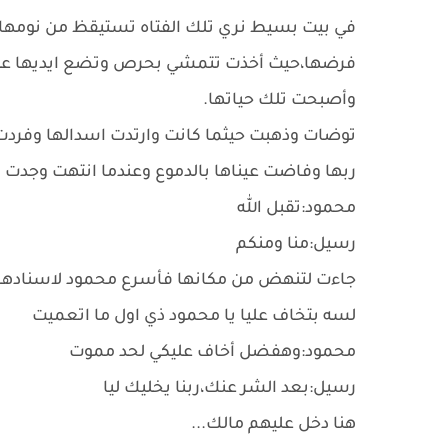
في بيت بسيط نري تلك الفتاه تستيقظ من نومها 
فرضها،حيث أخذت تتمشي بحرص وتضع ايديها علي 
وأصبحت تلك حياتها.
توضات وذهبت حيثما كانت وارتدت اسدالها وفرد
ربها وفاضت عيناها بالدموع وعندما انتهت وجدت 
محمود:تقبل الله
رسيل:منا ومنكم
جاءت لتنهض من مكانها فأسرع محمود لاسنادها
لسه بتخاف عليا يا محمود ذي اول ما اتعميت
محمود:وهفضل أخاف عليكي لحد مموت
رسيل:بعد الشر عنك،ربنا يخليك ليا
هنا دخل عليهم مالك...