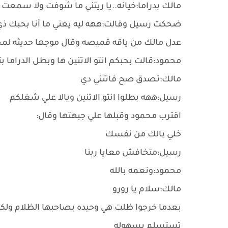
مالك بدراما:خيانه..يا ريتني ما شوفت ولا سمعت أخت
ضحكت رسيل وقالت:ههه ليه يعني ما أنا بحبك ذي 
عدل مالك من ياقه قميصه وقال موجها حديثه لم
محمود:قالت بحبكم انتو الاتنين ها وبطل الدرام
مالك:تصدق صح فاتتني دي
رسيل:ههه بطلوا انتو الاتنين ويالا علي شغلكم
اقترب محمود وقبلها علي جبهتها وقال:
خلي بالك من نفسك
رسيل:متخافش معايا ربنا
محمود:ونعمه بالله
مالك:سلام يا رورو
بعدما خرجوا ظلت هي وحيده يصاحبها الظلام ولكن 
تستسلم بسهوله