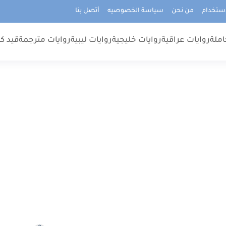
استخدام
من نحن
سياسة الخصوصيه
أتصل بنا
املة
روايات عراقية
روايات خليجية
روايات ليبية
روايات مترجمة
قيد كت