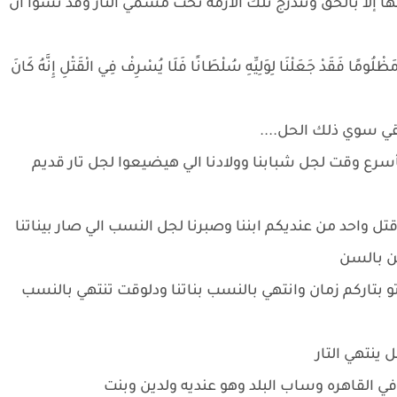
لها إلا بالحق وتندرج تلك الازمه تحت مسمي الثأر وقد نسوا أن
لَ مَظْلُومًا فَقَدْ جَعَلْنَا لِوَلِيِّهِ سُلْطَانًا فَلَا يُسْرِفْ فِي الْقَتْلِ إِنَّهُ كَانَ
قي سوي ذلك الحل....
 بأسرع وقت لجل شبابنا وولادنا الي هيضيعوا لجل تار قديم
تل واحد من عنديكم ابننا وصبرنا لجل النسب الي صار بيناتنا
سن بالسن
تو بتاركم زمان وانتهي بالنسب بناتنا ودلوقت تنتهي بالنسب
 ينتهي التار
 القاهره وساب البلد وهو عنديه ولدين وبنت