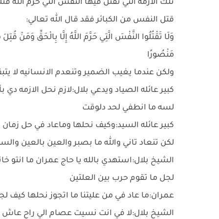
تلك الازمه التي تقتل فيها النفس التي حرم الله قت
قتل النفس من الكبائر فقد قال الله تعالي:
وَلَا تَقْتُلُوا النَّفْسَ الَّتِي حَرَّمَ اللَّهُ إِلَّا بِالْحَقِّ وَمَنْ قُتِ
مَنْصُورًا
ولكن عندما يغيب الضمير وتنعدم الانسانيه لا يتب
كبير عائله الصياد ويدعي بلال:لازم نحل الازمه دي
لسه ما انطفي لحد دلوقت
كبير عائله السيد:وكيف نحلها وماعاد في حل زمان ق
لكن تنعاد تاني والله ما بصبر والعين بالعين وال
الشيخ بلال:استهدي بالله يا حاج عمران ما انتو خا
لجل ما تقوم حرب بين العلتين
عمران:ما عاد في من عليتنا ما اتجوز نحلها كيف لجل
الشيخ بلال:لا في انت نسيت عصام الي راح عاش في