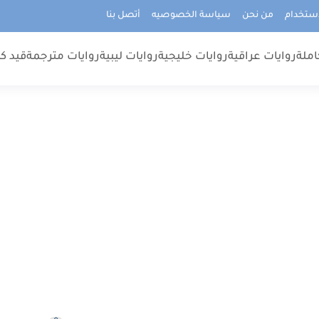
استخدام
من نحن
سياسة الخصوصيه
أتصل بنا
املة
روايات عراقية
روايات خليجية
روايات ليبية
روايات مترجمة
قيد كت