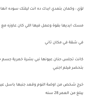
لؤي : وكمان بتمدي ايدك ده انت ليلتك سوده انهار
مسك ايديها بقوة وعمل فيها اللي كان عاوزه مع مح
في شقة في مكان تاني
بتحضر فيلم اجنبي
خرج شخص من اوضة النوم وقعد جنبها باسل عيون
يبلغ من العمر 28 سنه