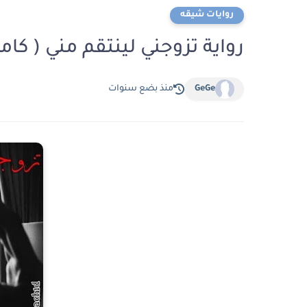
روايات شيقه
رواية تزوجني لينتقم مني ( ك
GeGe
منذ بضع سنوات