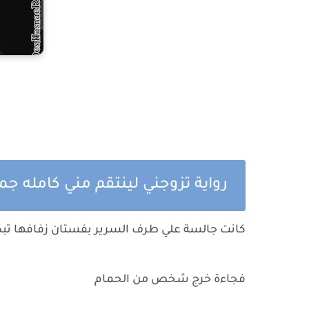
رواية تزوجني لينتقم مني كامله ج
كانت جالسة علي طرف السرير بفستان زفافها تبك
فجاءة خرج شخص من الحمام