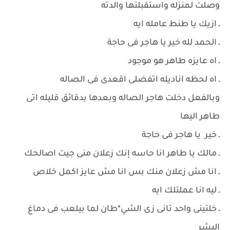
وصلت لمنزله واستقبلتها والدته
ـ ازيك يا طنط عامله ايه
ـ الحمد لله خير يا هاجر فى حاجة
ـ اه عايزه طاهر هو موجود
ـ اه لحظه اناديله اتفضلى اقعدى فى الصاله
وبالفعل دخلت هاجر الصاله وبعدها بدقائق قليله اتى
طاهر اليها
ـ خير يا هاجر فى حاجة
ـ مالك يا طاهر انا حاسه إنك زعلان منى جيت اصالحك
ـ انا مش زعلان منك بس انا مش عايز اكمل خلاص
ـ ليه انا عملتلك ايه
ـ خلتينى واحد تانى زى الشي*طان لما بيلعب فى دماغ
البشر