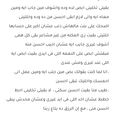
بقيتى تخلينى ابص لده وده واشوف مين جاب ايه ومين
معاه ايه وانى لازم ابقى احسن من ده وده وخلتينى
اضحك على بنت مالهاش ذنب عشان اكبر على حسابها
خلتينى بقيت زى المكنه من غير مشاعر بقى كل همى
أشوف غيرى جايب ايه عشان اجيب احسن منه
مبقتش ابص على النعمه اللى فى ايدى بقيت ابص ايه
اللى عند غيرى ومش عندى
ـ انا لما كنت بقولك بص مين جتب ايه ومين عمل انى
احمسك واخليك تبقى احسن
ـ طيب منا بقيت احسن سكتى ، لا بقيتى تخلينى احط
خطط عشان اخد اللى فى ايد غيرى وعشان محدش يبقى
احسن منى ، مع إن الرزق ده بتاع ربنا