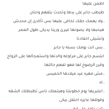
اطمن عليها
طبطب جابر على يدها وتحدث بتفهم وحنان
ـ ولا يهمك حقك تخافى عليها بس تأكدى إن محدش
هيحبها ولا يصونها غيرى ورينا يديكى طول العمر
وتشيلى احفادنا
ـ بس انت يومك بسنه يا جابر
ابتسم جابر على مراوغه والدتها واستعجالها على الزواج
وقرر الرضوخ لها فهو تفهم حالتها
ـ مش مهره عيد ميلادها الخميس
ـ اه
ـ اعتبريها يوم خطوبتنا وهبتعلك ناس تظبطلك الشقه
وقوللها عايزه احتفل بيكى