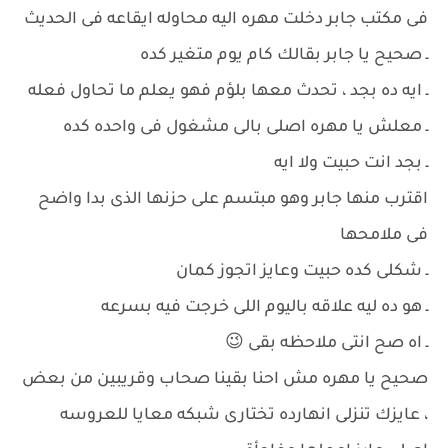
فى مكتب جابر دخلت مهره اليه محاوله ايقاعه فى الحديث
ـ صحيح يا جابر بقالك كام يوم متغير كده
ـ ايه ده بجد ، تحدث معها بلؤم فهو يعلم ما تحاول فعله
ـ معلش يا مهره اصلى بالى مشغول فى واحده كده
ـ بجد انت حبيت ولا ايه
اقترب منها جابر وهو مبتسم على حزنها الذى بدا واضح
فى ملامحها
ـ شكلى كده حبيت وعايز اتجوز كمان
ـ هو ده ليه علاقه باليوم اللى خرجت فيه بسرعه
ـ اه صح انتى ملاحظه بقى 😉
صحيح يا مهره مش احنا بقينا صحاب وقريبين من بعض
، عايزك تنزلى انهارده تختارى شبكه معايا للعروسه