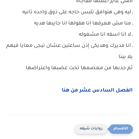
اصلى عايز اعملها مفاجأة
ـ ليه وهى هتوافق تلبس حاجه على ذوق واحده تانيه
ـ منا مش هعرفها انا هقولها انا جايبها هديه
ـ لا انا اسفه انا مشغوله
ـ انا مديرك وهديكى إذن ساعتين عشان تيجى معايا فيهم
يلا بينا
ثم جذبها من معصمها تحت غضبها واعتراضها
الفصل السادس عشر من هنا
روايات شيقه