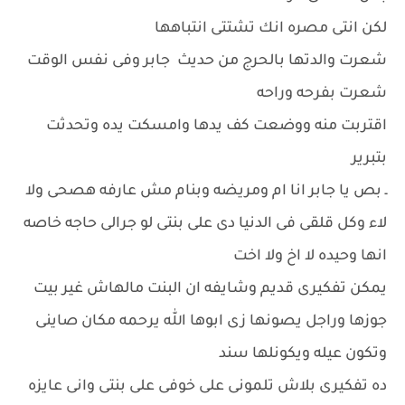
لكن انتى مصره انك تشتتى انتباهها
شعرت والدتها بالحرج من حديث جابر وفى نفس الوقت
شعرت بفرحه وراحه
اقتربت منه ووضعت كف يدها وامسكت يده وتحدثت
بتبرير
ـ بص يا جابر انا ام ومريضه وبنام مش عارفه هصحى ولا
لاء وكل قلقى فى الدنيا دى على بنتى لو جرالى حاجه خاصه
انها وحيده لا اخ ولا اخت
يمكن تفكيرى قديم وشايفه ان البنت مالهاش غير بيت
جوزها وراجل يصونها زى ابوها الله يرحمه مكان صاينى
وتكون عيله ويكونلها سند
ده تفكيرى بلاش تلمونى على خوفى على بنتى وانى عايزه