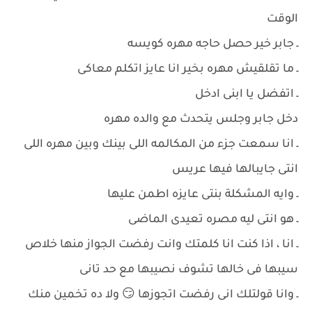
الوقت
ـ جابر خير حصل حاجه مهره كويسه
ـ ما تقلقيش مهره بخير انا عايز اتكلم معاكى
ـ اتفضل يا ابنى ادخل
دخل جابر وجلس يتحدث مع والده مهره
ـ انا سمعت جزء من المكالمه اللى بينك وبين مهره اللى
انتى جايبالها فيها عريس
ـ وايه المشكلة بنتى عايزه اطمن عليها
ـ هو انتى ليه مصره تعيدى الماضى
ـ انا ، اذا كنت انا كلمتك وانت رفضت الجواز منها خلاص
سيبها فى خالها تشوف نصيبها مع حد تانى
ـ وانا قولتلك انى رفضت اتجوزها 😏 ولا ده تخمين منك