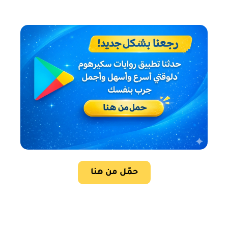
حمّل من هنا