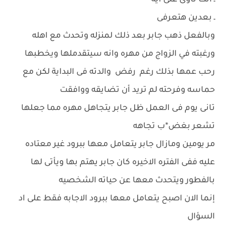
ـ انت ناوى على ايه
ـ بعدين هتعرفى
وبالفعل ذهب جابر بعد ذلك لمنزله وتحدث مع اهله
ورغبته في الزواج من مهره وانه سيتقدملها ويخطبها
رحب عمها بذلك رغم رفض والدته فى البداية لكن مع
حماسه وفرحته لم تريد أن تضايقه ووافقت
تانى يوم فى العمل ظل جابر يتجاهل مهره مما جعلها
تشعر بغض*ب تجاهه
مر يومين ومازال جابر يتعامل معها ببرود غير معتاده
عليه ففى الفتره الاخيره كان جابر يهتم بها ويأتى لها
بالفطور ويتحدث معها عن حياته الشخصيه
إنما الان اصبح يتعامل معها ببرود الاجابه فقط على اد
السؤال