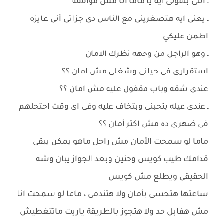
ـ انتى بتقولى ايه يا ماما انا مش موافقه
ـ يعنى ايه هتصغرينى مع الناس دى جزاتى أنى عايزه
اطمن عليكي
ـ وهو الراجل من وجهه نظرك الامان
استقرارى فى حياتى وشغلى مش امان ؟؟
عندى شقه وباب مقفول عليه مش امان ؟؟
ـ عندى عيله بتحبنى وبتخاف عليه وفى اى وقت احتجلهم
فى ضهرى ده مش اكتر أمان ؟؟
ماما لو سمحت الأمان مش راجل ماهو يمكن يبقى
قدامك طيب كويس وحنين وبعد الجواز يبان وشه
الحقيقى ويطلع مش كويس
ساعتها هتحسى بأمان ولا هتندمى ، ماما لو سمحت انا
مش هقابل حد ولا هتجوز بالطريقة ياريت ماتتغطيش