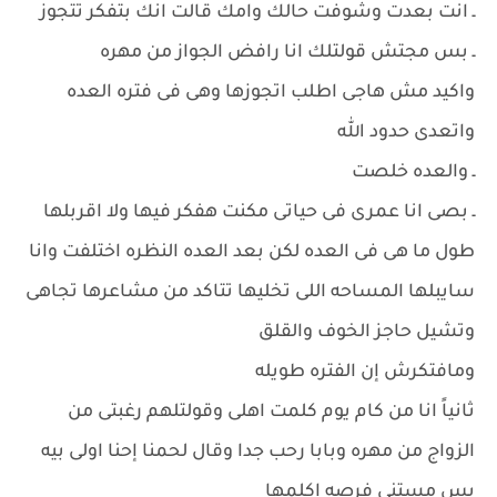
ـ انت بعدت وشوفت حالك وامك قالت انك بتفكر تتجوز
ـ بس مجتش قولتلك انا رافض الجواز من مهره
واكيد مش هاجى اطلب اتجوزها وهى فى فتره العده
واتعدى حدود الله
ـ والعده خلصت
ـ بصى انا عمرى فى حياتى مكنت هفكر فيها ولا اقربلها
طول ما هى فى العده لكن بعد العده النظره اختلفت وانا
سايبلها المساحه اللى تخليها تتاكد من مشاعرها تجاهى
وتشيل حاجز الخوف والقلق
ومافتكرش إن الفتره طويله
ثانياً انا من كام يوم كلمت اهلى وقولتلهم رغبتى من
الزواج من مهره وبابا رحب جدا وقال لحمنا إحنا اولى بيه
بس مستنى فرصه اكلمها