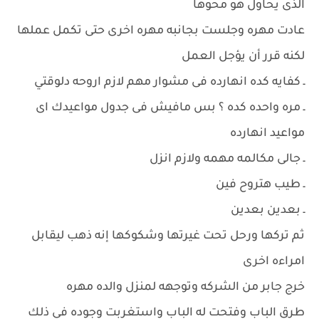
الذى يحاول هو محوها
عادت مهره وجلست بجانبه مهره اخرى حتى تكمل عملها
لكنه قرر أن يؤجل العمل
ـ كفايه كده انهارده فى مشوار مهم لازم اروحه دلوقتي
ـ مره واحده كده ؟ بس مافيش فى جدول مواعيدك اى
مواعيد انهارده
ـ جالى مكالمه مهمه ولازم انزل
ـ طيب هتروح فين
ـ بعدين بعدين
ثم تركها ورحل تحت غيرتها وشكوكها إنه ذهب ليقابل
امراءه اخرى
خرج جابر من الشركه وتوجهه لمنزل والده مهره
طرق الباب وفتحت له الباب واستغربت وجوده في ذلك