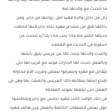
مشاعر كبيرة تجاه جابر اصبحت تعلم طباعه جيداً ودائما
ما تتحدث مع والدتها عنه
زال من داخل والده مهره امل زواجها من جابر ومن
داخلها قلق من مشاعر مهره تجاه جابر لأنها لاحظت
حديثها الكثير عنه ماذا يحب ماذا يك*ره تتحدث عن
اسلوبه فى الحديث مع العملاء
وابتدت والدتها تبحث لها عن عريس يليق بابنتها
وبالفعل حددت لها الجارات موعد مع قريب لها حتى
يتقابل مع مهره ويتعرفوا ببعض وقررت الام محاوله
إقناع ابنتها بمقابله ذلك العريس واتصلت بها وهى فى
العمل حتى تبلغها بموعد المقابله
فى ذلك الوقت كانت مهره تجلس مع جابر ويتناقشوا
حول بعض الصفقات الخاصة بالعمل ورن هاتف مهره