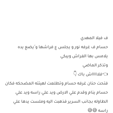
ف فيلا المهدي
حسام ف غرفه نور و يجلس ع فراشها و َيضع يده
يلامس بها الفراش ويبكي
وتذكر الماضي
👈فلاااااش باك 👇
فتحت حنان غرفه حسام وتطلعت لهيئته المضحكه فكان
حسام ينام وقدم علي الارض ويد علي راسه ويد علي
الطاوله بجانب السرير فذهبت اليه وملست يدها علي
راسه 😅😅