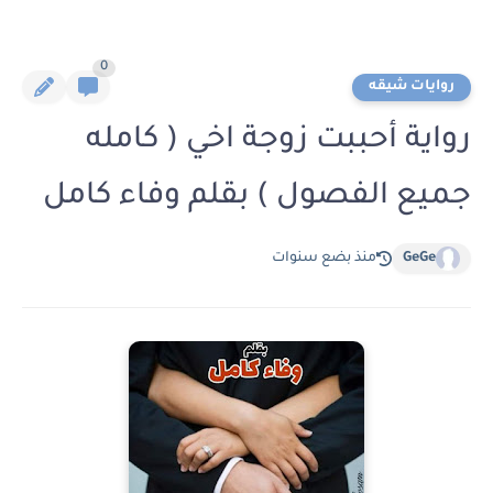
0
روايات شيقه
رواية أحببت زوجة اخي ( كامله
جميع الفصول ) بقلم وفاء كامل
GeGe
منذ بضع سنوات