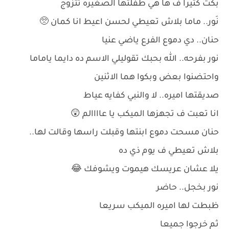
بكت كثيرا ف ها هي طفلتها الصغيره تتزوج
نَور.. ماما بلاش تعيطي لحسن اعيط انا كمان 🥺
حنان.. دي دموع الفرع ياضي عنيا
نور بفرحه.. الله بحبك تقوليلي الاسم ده دايما ياماما
واحتضنوا بعض وبكوا هما الاثنين
صديقتها اميره.. لا والنبي كفايه عياط
انا تعبت ف تجهزها الميكب يا عاااالم 😲
حنان مسحت دموع ابنتها وقبلت راسها وقالت لها..
بلاش تعيطي ف يوم ذي ده
يلا عشان عريسك هيموت ويشوفك 😂
نور بخجل.. حاضر
ظبطت لها اميره الميكب سريعا
ثم خرجوا جميعا