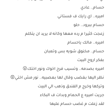
حسام.. عادي
اميره.. اي رايك ف فستاني
حسام ببرود.. حلو
زعجت كثيرا م رده معها وكانه لا يريد ان يتكلم
اميره.. مالك ياحسام
حسام.. مخنوق شويه بس وتعبان
بفكر اروح البيت
اميره بصدمه.. وتسيب فرح اخوك ونور اختك😲
نظر اليها بغضب وقال لها بعصبيه.. نور مش اختي😡
وتركها وخرج م الفندق وذهب الي البيت
جريت اميره ع الحمام وبدات ف البكاء
لقد زعلت م غضب حسام عليها