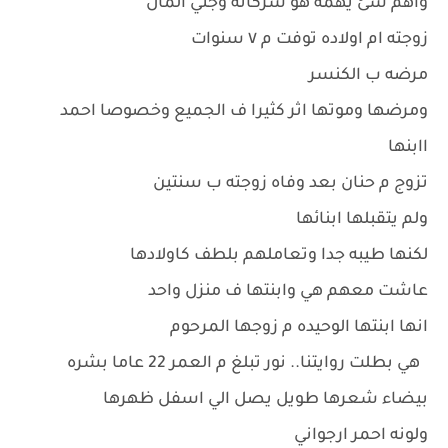
واهم شئ يهمه هو شركاته وجني المال
زوجته ام اولاده توفت م ٧ سنوات
مرضه ب الكنسر
ومرضها وموتها اثر كثيرا ف الجميع وخصوصا احمد
اابنها
تزوج م حنان بعد وفاه زوجته ب سنتين
ولم يتقبلها ابنائها
لكنها طيبه جدا وتعاملهم بلطف كاولادها
عاشت معهم هي وابنتها ف منزل واحد
انها ابنتها الوحيده م زوجها المرحوم
هي بطلت روايتنا.. نور تبلغ م العمر 22 عاما بشره
بيضاء شعرها طويل يصل الي اسفل ظهرها
ولونه احمر ارجواني