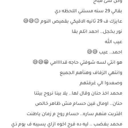
وكل شئ مباح
بقالي 29 سنه مستني اللحظه دي
عايزك ف 29 ثانيه الاقيكي بقميص النوم 😉😅😅
نور بخجل.. احمد اتلم بقا
عيب الله
احمد.. عيب 😅😅
هو انتي لسه شوفتي حاجه قداااامي 😁😅😅
وانتهي الزفاف وهنأهم الجميع
وصعدوا الي غرفتهم
محمد اخذ حنان وقال لها.. يلا بينا نروح بيتنا
حنان.. اومال فين حسام مش ظاهر خالص
اقتربت منهم ساره.. حسام روح م زمان ياطنت
محمد بغضب .. ليه ده فرح اخوه ازاي يسيبه ف يوم ذي