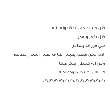
ظل حسام مستيقظا ولم ينام
ظل يفكر ويفكر
حتي قرر انه يسافر
لانه مش هيقدر يعيش هنا ف نفس المكان معاهم
وقرر انه هيبطل يفكر فيها
هي الان اصبحت زوجه اخيه
✍️✍️✍️✍️✍️✍️✍️✍️✍️✍️✍️✍️