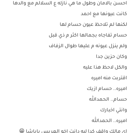
احسن بالامان وطول ما هي نازله ع السلالم مع والدها
كانت عيونها مع احمد
لكنها لم تلاحظ عيون حسام لها
حسام تفاجاه بجمالها اكثر م ذي قبل
ولم ينزل عيونه م عليها طوال الزفاف
وكان حزين جدا
والكل لاحظ هذا عليه
اقتربت منه اميره
اميره.. حسام ازيك
حسام.. الحمدالله
وانتي اخبارك
اميره.. الحمدالله
اي مالك واقف كدا ليه دانت اخو العريس ياباشا 😁