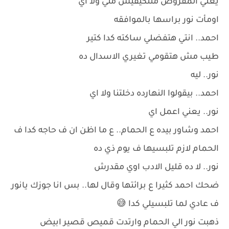
يعني المفروض متتكيفيش مني ولا اي
اومأت نور براسها بالموافقه
احمد.. انتي هتفضلي ساكته كدا كتير
طيب مش هتقومي تغيري الاسدال ده
نور.. ليه
احمد.. بيقولوا النهارده دخلتنا ولا اي
نور.. يعني اعمل اي
احمد وشاور بيده ع الحمام.. ع ما اظن ان ف حاجه كدا ف
الحمام لازم تلبسيها ف يوم ذي ده
نور.. لا ده قليل الادب اوي مقدرش
ضحك احمد كثيرا ع برائتها وقال لها.. بس انا جوزك يانور
ف عادي لما تلبسيلي كدا 😅
ذهبت نور الي الحمام وارتدت قميص قصير ابيض