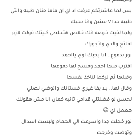
وكرهتكم جدا
بس لما عاشرتكم عرفت اد اي ان ماما حنان طيبه وانتي
طيبه جدا ٧ سنين وانا بحبك
ولما لقيت فرصه انك خلاص هتخلص كليتك قولت لازم
افاتح والدي واتجوزك
نور بدموع.. انا بحبك اوي يااحمد
اقترب منها احمد ومسح لها دموعها
وقبلها ثم تركها لتاخذ نفسها
وقال لها.. يلا بقا غيري فستانك واتوضي نصلي
لحسن لو فضلتلي قدامي ثانيه كمان انا مش هقولك
هعمل اي 😁
نور خجلت جدا واسرعت الي الحمام ولبست اسدال
وتوضت وخرجت