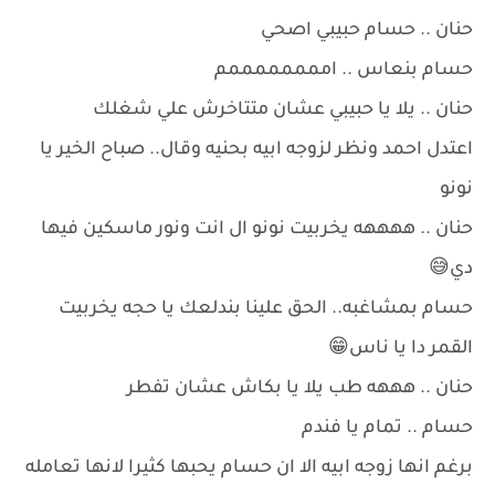
حنان .. حسام حبيبي اصحي
حسام بنعاس .. اممممممممم
حنان .. يلا يا حبيبي عشان متتاخرش علي شغلك
اعتدل احمد ونظر لزوجه ابيه بحنيه وقال.. صباح الخير يا
نونو
حنان .. ههههه يخربيت نونو ال انت ونور ماسكين فيها
دي😅
حسام بمشاغبه.. الحق علينا بندلعك يا حجه يخربيت
القمر دا يا ناس😁
حنان .. هههه طب يلا يا بكاش عشان تفطر
حسام .. تمام يا فندم
برغم انها زوجه ابيه الا ان حسام يحبها كثيرا لانها تعامله