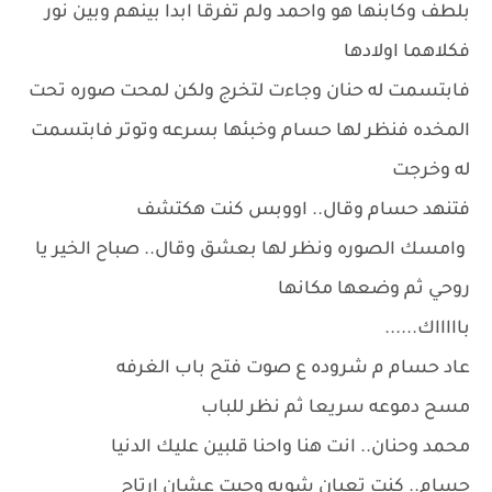
بلطف وكابنها هو واحمد ولم تفرقا ابدا بينهم وبين نور
فكلاهما اولادها
فابتسمت له حنان وجاءت لتخرج ولكن لمحت صوره تحت
المخده فنظر لها حسام وخبئها بسرعه وتوتر فابتسمت
له وخرجت
فتنهد حسام وقال.. اووبس كنت هكتشف
وامسك الصوره ونظر لها بعشق وقال.. صباح الخير يا
روحي ثم وضعها مكانها
باااااك......
عاد حسام م شروده ع صوت فتح باب الغرفه
مسح دموعه سريعا ثم نظر للباب
محمد وحنان.. انت هنا واحنا قلبين عليك الدنيا
حسام.. كنت تعبان شويه وجيت عشان ارتاح