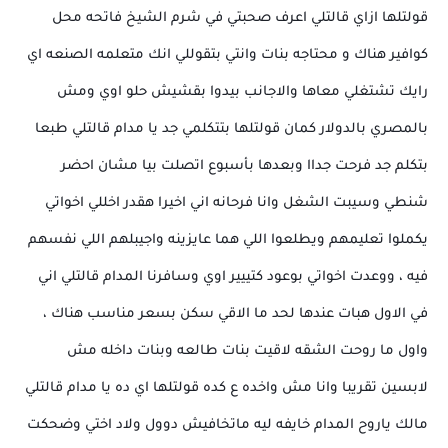
قولتلها ازاي قالتلي اعرف صحبتي في شرم الشيخ فاتحه محل
كوافير هناك و محتاجه بنات وانتي بتقوللي انك متعلمه الصنعه اي
رايك تشتغلي معاها والاجانب بيدوا بقشيش حلو اوي ومش
بالمصري بالدولار كمان قولتلها بتتكلمي جد يا مدام قالتلي طبعا
بتكلم جد فرحت جداا وبعدها بأسبوع اتصلت بيا مشان احضر
شنطي وسيبت الشغل وانا فرحانه اني اخيرا هقدر اخللي اخواتي
يكملوا تعليمهم ويطلعوا اللي هما عايزينه واجيبلهم اللي نفسهم
فيه ، ووعدت اخواتي بوعود كتييير اوي وسافرنا المدام قالتلي اني
في الاول هبات عندها لحد ما الاقي سكن بسعر مناسب هناك ،
واول ما روحت الشقه لاقيت بنات طالعه وبنات داخله مش
لابسين تقريبا وانا مش واخده ع كده قولتلها اي ده يا مدام قالتلي
مالك ياروح المدام خايفه ليه ماتخافيش دوول ولاد اختي وضحكت