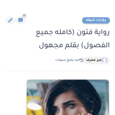
0
روايات شيقه
رواية فتون (كامله جميع
الفصول) بقلم مجهول
غير معرف
منذ بضع سنوات