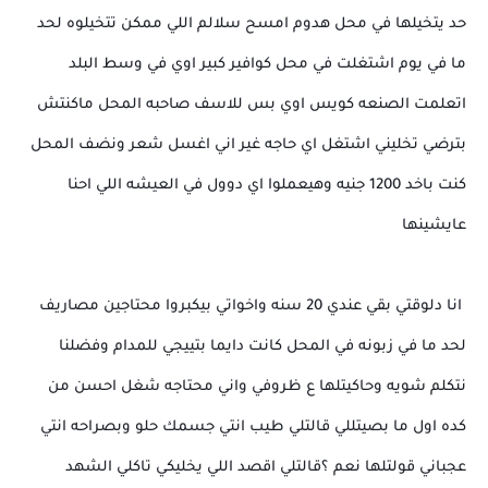
حد يتخيلها في محل هدوم امسح سلالم اللي ممكن تتخيلوه لحد
ما في يوم اشتغلت في محل كوافير كبير اوي في وسط البلد
اتعلمت الصنعه كويس اوي بس للاسف صاحبه المحل ماكنتش
بترضي تخليني اشتغل اي حاجه غير اني اغسل شعر ونضف المحل
كنت باخد 1200 جنيه وهيعملوا اي دوول في العيشه اللي احنا
عايشينها
انا دلوقتي بقي عندي 20 سنه واخواتي بيكبروا محتاجين مصاريف
لحد ما في زبونه في المحل كانت دايما بتييجي للمدام وفضلنا
نتكلم شويه وحاكيتلها ع ظروفي واني محتاجه شغل احسن من
كده اول ما بصيتللي قالتلي طيب انتي جسمك حلو وبصراحه انتي
عجباني قولتلها نعم ؟قالتلي اقصد اللي يخليكي تاكلي الشهد