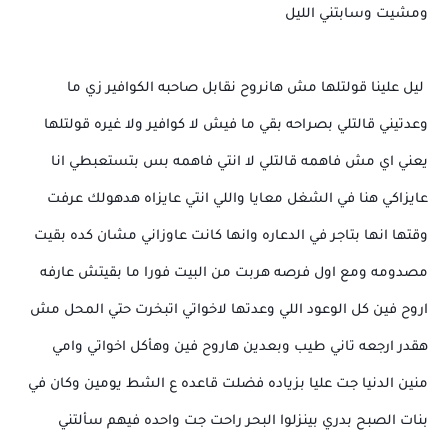
ومشيت وسابتني الليل
ليل علينا قولتلها مش هانروح نقابل صاحبه الكوافير زي ما
وعدتيني قالتلي بصراحه بقي ما فيش لا كوافير ولا غيره قولتلها
يعني اي مش فاهمه قالتلي لا انتي فاهمه بس بتستعبطي انا
عايزاكي هنا في الشغل معايا واللي انتي عايزاه هدهولك عرفت
وقتها انها بتاجر في الدعاره وانها كانت عاوزاني مشان كده بقيت
مصدومه ومع اول فرصه هربت من البيت فورا ما بقيتش عارفه
اروح فين كل الوعود اللي وعدتها لاخواتي اتبخرت حتي المحل مش
هقدر ارجعه تاني طيب وبعدين هاروح فين وهأكل اخواتي وامي
منين الدنيا جت عليا بزياده فضلت قاعده ع الشط يومين وكان في
بنات الصبح بدري بينزلوا البحر راحت جت واحده فيهم سألتني