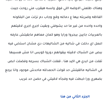
وهناك طلعني الاوضه اللي فوق ولسه هيقرب مني روحت جيبت
الفاظه وضربته بيها ع دماغه وقع وجاب دم نزلت من البلكونه
واحده واحده من غير ما حد يشوفني وبقيت اجري اجري لاقيتهم
بالعربيات جايين بيجروا ورايا وهو كمان معاهم مابقيتش عارفه
اعمل اي دخلت في شاليه من الشاليهات دي مشان استخبي فيه
ببص من الشباك لاقيته بيقولهم دوروا كويس انا مش هسيبها
تفلت من ايدي هي اكيد هنا ، قفلت الشباك بسرعه وفضلت ابص
في الشاليه مالقيتش حد قولت الحمدلله ماحدش موجود وانا برجع
بضهري ورا خبطت فيه وفجأه لاقيتني في حضن حد غريب
الجزء الثاني من هنا