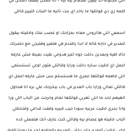
انتي مجنونه حد يقول لعصام بيه ليه ؟ ده ممكن يقفلنا المحل في
كلمه زي دي قولتلوا ما ياخد اي بنت تانيه ما البنات كتييير قاللي
اسمعي انتي هاتروحي معاه بمزاجك او غصب عنك ولاقيته بيقول
للمدير في حاجه قاله لا ابدا يافندم هي هتغير وهتيجي مع حضرتك
حالا اهيه وبعدين دخلت جوه اغير هدومي بقيت بعيط مش عارفه
اعمل اي لاقيت ساره دخلت ورايا وقالتلي فتون اوعي تستسلمي
انتي فاهمه قولتلها عمري ما هستسلم بس مش عارفه اعمل اي
قالتلي تعالي ورايا باب المدير في باب بيخرجك علي بره انا هحاول
الهيهم لحد ما انتي تهربي قولتلها تمام وخرجت من الباب اللي ورا
وانا بجري لاقيت عربيه سودا جيب كبيره وقفت قدامي وفتحتللي
الباب لاقيته هو عصام بيه وقاللي كنت عارف انك هتعملي كده
اركبي لاقيت البودي جارد دخلني العربيه بالعافيه لحد ما روحنا الفيلا