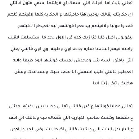
تعالي يابت اما اقولك انتي اسمك اي قولتلها اسمي فتون قالتلي
اي حكايتك بقالك يومين هنا حاكيتلها ع الحكايه كلها لاقيتهم كلهم
قعدوا حوليا ولاقيتهم بيدمعوا قولتلهم ليه بتعيطوا لاقيتهم
بيقولولي اصل كلنا كنا زيك كده في الاول لحد ما استسلمنا لاقيت
واحده فيهم اسمها ساره جدعه اوي وطيبه اوي اوي قالتلي يعني
انتي يافتون لسه بنت ومحدش لمسك قولتلها ايوه طبعا والله
العظيم قالتلي طيب اسمعي انا هقف جنبك وهساعدك ومش
هخليكي تبقي زينا ابدا
تعالي معايا قولتلها ع فين قالتلي تعالي معايا بس لاقيتها خدتني
ع شقتها وكلمت صاحب الكباريه اللي شغاله فيه وقالتله اني اقف
ع البار بدل البنت اللي مشيت قالتلي اضطريت ارضي لحد ما اكون