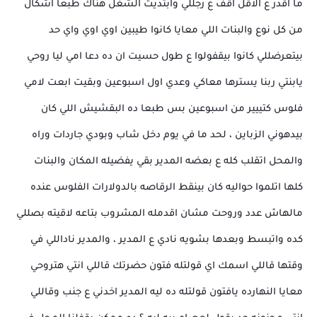
ما اقدر ع الاقل اقف ع رجللي وابتديت الشغل هناك طبعا اشكال
من كل نوع والبنات اللي معايا كانوا طيبين اوي اوي واي حد
بيتعرضللي كانوا بيقفولوا ع طول حسيت ان ده دعا امي ليا روحي
يابنتي ربنا يسترها معاكي وعدي اول اسبوعين وبقيت ابعت لامي
فلوس كتييير من اسبوعين بس طبعا ده البقشيش اللي كان
بيدهوني الزباين ، لحد ما في يوم دخل شاب وبودي جاردات وراه
والمحل اتقلب كله ع بعضه المدير بقي يفضيله المكان والبنات
كلها اتلموا حواليه كان بينقط الرقاصه بالدولارات الفلوس عنده
مالهاش عدد وروحت مشان اقدمله المشروب بتاعه لاقيته بصللي
كده واتبسط وبعدها بشويه نادي ع المدير ، والمدير ناداللي في
وقتها قاللي اسمك اي قولتله فتون حضرتك قاللي انتي هتروحي
معايا النهارده يافتون قولتله ده ليه المدير اخدني ع جنب وقاللي