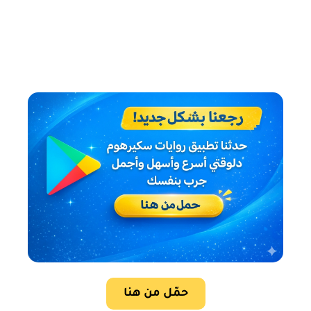
حمّل من هنا