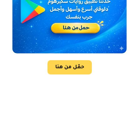
حمّل من هنا