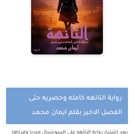
رواية التائهه كامله وحصريه حتى
الفصل الاخير بقلم ايمان محمد
بعد انتشار رواية التائهه علي السوشيال ميديا وفرناها