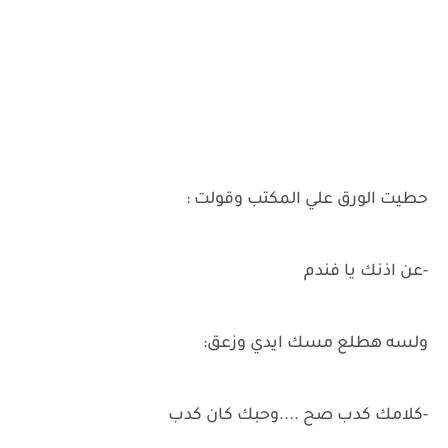
حطيت الورق علي المكتب وقولت :
-عن اذنك يا فندم
ولسه هطلع مسك ايدي وزعق:
-كلامك كدب صح ....وحبك كان كدب