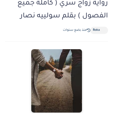
رواية زواج سري ( كاملة جميع
الفصول ) بقلم سولييه نصار
Roka
منذ بضع سنوات