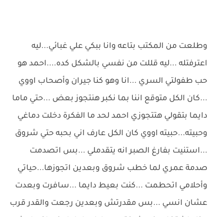
وطلعت من المكتب بتاعه وانا ببكي علي غبائي...ليه
اعترفتله ...ليه قللت من نفسي بالشكل كده....احمد هو
حب طفولتي السري ...انا وهو كنا جيران وأصحاب اووي
...كان الكل متوقع اننا بما نكبر هنتجوز بعض ...حتي ماما
دايما بتقولي هتتجوزي احمد لحد ما الفكرة دخلت دماغي
وحبيته...حبيته اووي كان الكل عارف اني بحبه حتي شروق
...استنيت بفارغ الصبر انه يتقدملي ...بس اتصدمت
صدمة عمري لما خطب شروق وبعدين اتجوزها...حياتي
وأحلامي اتحطمت ...كنت بعيط دايما ...سافرت وبعدت
عشان انسي ...بس مقدرتش وبعدين رجعت والقدر قرب