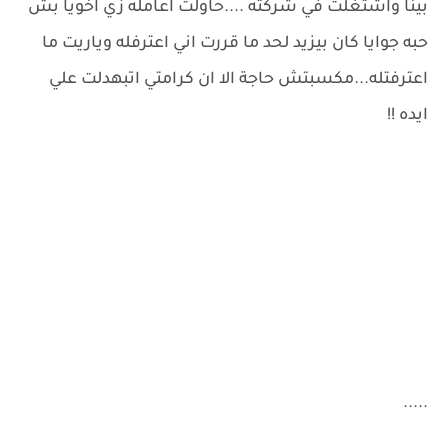
بينا واشتغلت في شركته ....حاولت اعامله زي اخويا بش
حبه جوايا كان بيزيد لحد ما قررت اني اعترفله وياريت ما
اعترفتله...مكسبتش حاجة الا ان كرامتي اتبهدلت علي
ايده !!
.....