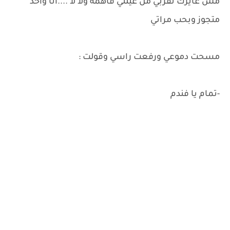
مش عايزك تقربي من عيلتي فاهمة ولا لا ....انا واحد
متجوز وبحب مراتي
مسحت دموعي ورفعت راسي وقولت :
-تمام يا فندم