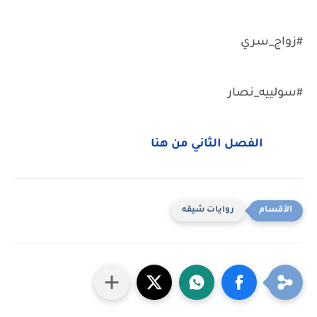
#زواج_سري
#سولييه_نصار
الفصل الثاني من هنا
روايات شيقه