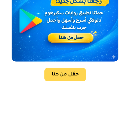
حمّل من هنا