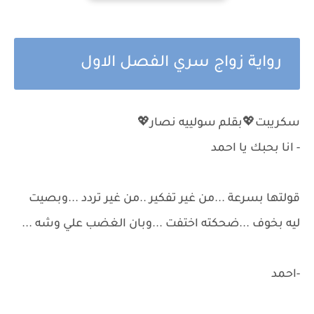
رواية زواج سري الفصل الاول
سكريبت💖بقلم سولييه نصار💖
- انا بحبك يا احمد
قولتها بسرعة ...من غير تفكير ..من غير تردد ...وبصيت
ليه بخوف ...ضحكته اختفت ...وبان الغضب علي وشه ...
-احمد