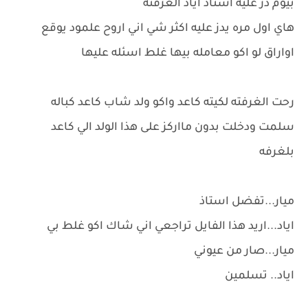
بيوم دز عليه استاذ اياد الغرفته
هاي اول مره يدز عليه اكثر شي اني اروح علمود يوقع
اواراق لو اكو معامله بيها غلط اسئله عليها
رحت الغرفته لكيته كاعد واكو ولد شاب كاعد كباله
سلمت ودخلت بدون مااركز على هذا الولد الي كاعد
بلغرفه
ميار...تفضل استاذ
اياد...اريد هذا الفايل تراجعي اني شاك اكو غلط بي
ميار...صار من عيوني
اياد.. تسلمين