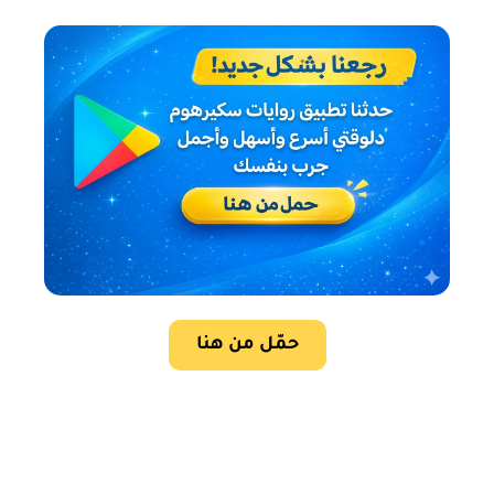
حمّل من هنا