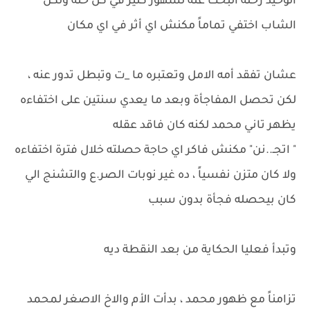
الوحيد رحلة البحث عنه لشهور كتير في كل حته ولكن
الشاب اختفي تماماً مكنش اي أثر في اي مكان
عشان تفقد أمه الامل وتعتبره ما _ت وتبطل تدور عنه ،
لكن تحصل المفاجأة وبعد ما يعدي سنتين على اختفاءه
يظهر تاني محمد لكنه كان فاقد عقله
" اتجـ..نن" مكنش فاكر اي حاجة حصلته خلال فترة اختفاءه
ولا كان متزن نفسياً ، ده غير نوبات الصر.ع والتشنج الي
كان بيحصله فجأة بدون سبب
وتبدأ فعليا الحكاية من بعد النقطة ديه
تزامناً مع ظهور محمد ، بدأت الأم والاخ الاصغر لمحمد