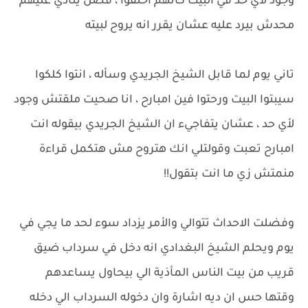
وجود لأي حد في البيت كأنهم اختفوا ، فضل ينادي عليهم
محدش بيرد عليه عشان يقرر انه يروح لبيته
تاني يوم لما قابل الشيخ الجريدي وسأله ، انتوا كلكوا
سيبتوا البيت ورحتوا فين امبارح ، انا صحيت ملقتش وجود
لأي حد ، عشان يتفاجيء ان الشيخ الجريدي بيقوله انت
امبارح تعبت وقولتلي انك هتروح مش هتكمل قراءة
منمتش زي ما انت بتقول!!
وفضلت الاحداث تتوالي والأمر يزداد سوء لحد ما يجي في
يوم ويحلم الشيخ البغدادي انه دخل في سرداب ضيق
قريب من بيت الناس المأذية الي بيحاول يساعدهم
وقتها حس ان ديه اشارة وان دخوله السرداب الي دخله