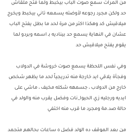
من المرات سمع صوت الباب بيخبط ولما فتح ملقاش
حد ولكن مجرد رجوعه لأوضته يسمعه تاني بيخبط ويخرج
ميلاقيش كد وهكذا اكتر من مرة لحد ما بطل يفتح الباب
عشان في النهاية يسمع حد بيناديه بـ اسمه وبردو لما
يقوم يفتح ميلاقيش حد
وفي نفس اللحظة يسمع صوت خروشة في الدولاب
وفجأة يلاقي ايد خارجة منه تدريجياً لحد ما يظهر شخص
خارج من الدولاب ، جسمهه شكله مخيف ، ماشي على
ايديه ورجليه زي الحيوا_نات وفضل يقرب منه والولد في
حالة صد.مة ومجرد ما قرب منه اختفي
من بعد الموقف ده الولد فضل ٥ ساعات بحالهم متجمد