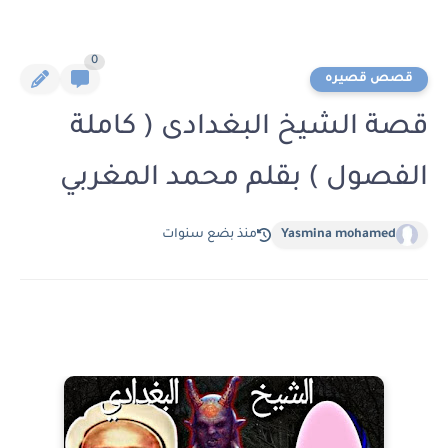
0
قصص قصيره
قصة الشيخ البغدادى ( كاملة
الفصول ) بقلم محمد المغربي
Yasmina mohamed
منذ بضع سنوات