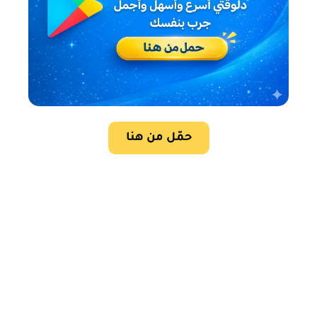
حمّل من هنا