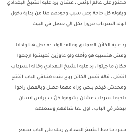
محذور على عالم الإنس ، عشان يرد عليه الشيخ البغدادي
ويقوله كل حاجة وعن سبب وجودهم هنا من بداية دخول
الولد السرداب مرورا بكل الي حصل في البيت
رد عليه الكائن العملاق وقاله : الولد ده دخل هنا واذانا
ومش هنسيبه هو وأهله ولو عاوزين تعيشوا ارجعوا
مكان ما جيتوا ، رد عليه الشيخ البغدادي وقاله السرداب
اتقفل ، قاله نفس الكائن روح عنده هتلاقي الباب اتفتح
ومحدش فيكم يبص وراه مهما حصل وبالفعل راحوا
ناحية السرداب عشان يشوفوا كلُ.ب براس انسان
بيحفر في الباب ، اول لما شافهم وسعلهم
مجرد ما حط الشيخ البغدادي رجله على الباب سمع